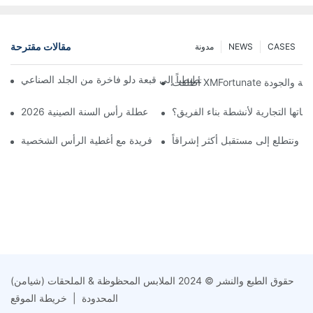
مقالات مقترحة
CASES
NEWS
مدونة
ّل مصمم بريطاني رسماً تخطيطياً إلى قبعة دلو فاخرة من الجلد الصناعي
تها التجارية لأنشطة بناء الفريق؟
احتفال الافتتاح الكبير ابتداءً من عطلة رأس السنة الصينية 2026
تكم، ونتطلع إلى مستقبل أكثر إشراقاً
تميز بإطلالة فريدة مع أغطية الرأس الشخصية
حقوق الطبع والنشر © 2024 الملابس المحظوظة & الملحقات (شيامن)
المحدودة |
خريطة الموقع