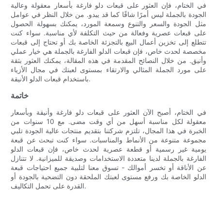
في الختام، فإن العثور على قبعات دلو فارغة بأسعار معقولة وعالية
الجودة بالجملة ليس أمرًا شاقًا كما قد يبدو. من خلال النظر في عوامل
مثل الجودة والسعر والتنوع وسمعة المورد، يمكنك بسهولة الحصول
على قبعات عصرية وفعالة من حيث التكلفة لأي مناسبة. سواء كنت
تتطلع إلى تخزين أعمال البيع بالتجزئة الخاصة بك أو تحتاج إلى قبعات
مخصصة لحدث خاص، فإن قبعات الدلو الفارغة بالجملة هي خيار عملي
وأنيق. من خلال النصائح المقدمة في هذه المقالة، يمكنك العثور بثقة
على مورد الجملة المثالي والارتقاء بمستوى لعبتك في مجال الأزياء
باستخدام قبعات الدلو الأنيقة.
خاتمة
في الختام، أصبح الآن العثور على قبعات دلو فارغة وأنيقة وبأسعار
معقولة لكل مناسبة أسهل من أي وقت مضى. مع 10 سنوات من
الخبرة في هذا المجال، تلتزم شركتنا بتقديم منتجات عالية الجودة تلبي
مجموعة متنوعة من الأنماط والمناسبات. سواء كنت تبحث عن قبعة
يومية غير رسمية أو قطعة عصرية لحدث خاص، فإن قبعات الدلو
الفارغة بالجملة لدينا متعددة الاستخدامات وصديقة للميزانية. لا تتنازل
عن الأناقة أو تخسر أموالك - تسوق معنا لتلبية جميع احتياجات قبعة
الدلو الخاصة بك ورفع مستوى لعبتك الملحقة دون التضحية بالجودة أو
القدرة على تحمل التكاليف.