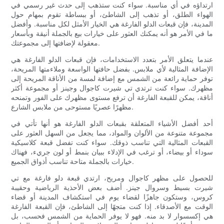
ارتداؤه في أي مناسبة. سواء كنت ستذهب إلى حدث غير رسمي في
الهواء الطلق، أو تذهب إلى الشاطئ، أو ببساطة تقوم بمهام حول
المدينة، فإن قبعات الدلو الفارغة هي الخيار الأمثل لكل مناسبة. وأفضل
ما في الأمر هو أنه يمكنك العثور على خيارات بيع بالجملة أنيقة وبأسعار
معقولة لإضافتها إلى مجموعتك.
عندما يتعلق الأمر بتعدد الاستخدامات، فإن قبعات الدلو الفارغة هي
الإضافة المثالية لأي ملابس. بفضل حافتها الواسعة وملاءمتها المريحة،
توفر حماية رائعة من الشمس مع إضافة لمسة من الأناقة المريحة إلى
مظهرك. سواء كنت ترتدي تي شيرت كاجوال وجينز أو مجموعة أكثر
أناقة، يمكن للقبعة الفارغة أن ترفع مستوى مظهرك على الفور وتمنحه
مظهرًا عصريًا مستوحى من ملابس الشارع.
أحد أفضل الأشياء المتعلقة بقبعات الدلو الفارغة هو أنها تأتي في
مجموعة متنوعة من الألوان والمواد، مما يجعل من السهل العثور على
القبعات المثالية التي تناسب ذوقك. سواء كنت تفضل قبعة كلاسيكية
سوداء أو بيضاء، أو ترغب في الإدلاء ببيان بنمط أو لون جريء، فهناك
خيارات بالجملة متاحة تناسب أذواق الجميع.
للحصول على مظهر كاجوال ومريح، ارتدي قبعة دلو فارغة مع تي
شيرت بسيط وسروال جينز. أضف بعض الأحذية الرياضية وحقيبة
كروس، وستكون جاهزًا لقضاء يوم في استكشاف المدينة أو قضاء
الوقت مع الأصدقاء. إذا كنت متجهًا إلى الشاطئ، فإن القبعة الفارغة
هي إكسسوار لا بد منه. فهو لا يوفر الحماية من الشمس فحسب، بل