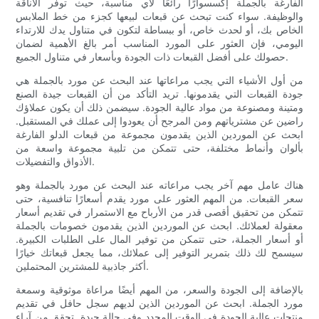
الفارغة بالجملة إكسسوارًا رائعًا لأي مناسبة، حيث توفر الأناقة
والوظيفة. سواء كنت تبحث عن قبعات لبيعها كجزء من خط الملابس
الخاص بك، أو لحدث خاص، أو ببساطة لتكون في متناول يدك للارتداء
اليومي، فإن العثور على المورد المناسب أمر بالغ الأهمية لضمان
حصولك على أفضل القبعات ذات الجودة وبأسعار في متناول الجميع.
من أول الأشياء التي يجب مراعاتها عند البحث عن مورد بالجملة هي
جودة القبعات التي يقدمونها. تريد التأكد من أن القبعات جيدة الصنع
ومتينة ومصنوعة من مواد عالية الجودة. سيضمن ذلك أن يكون عملاؤك
راضين عن مشترياتهم ومن المرجح أن يعودوا إلى عملك في المستقبل.
ابحث عن الموردين الذين يقدمون مجموعة من قبعات الدلو الفارغة
بألوان وأنماط مختلفة، حتى تتمكن من تلبية مجموعة واسعة من
الأذواق والتفضيلات.
هناك عامل مهم آخر يجب مراعاته عند البحث عن مورد بالجملة وهو
سعر القبعات. من المهم العثور على مورد يقدم أسعارًا تنافسية، حتى
تتمكن من تحقيق أقصى قدر من الأرباح مع الاستمرار في تقديم أسعار
معقولة لعملائك. ابحث عن الموردين الذين يقدمون خصومات بالجملة
أو أسعار الجملة، حتى تتمكن من توفير المال على الطلبات الكبيرة.
سيسمح لك ذلك بتمرير التوفير إلى عملائك، مما يجعل قبعاتك خيارًا
أكثر جاذبية للمشترين المحتملين.
بالإضافة إلى الجودة والسعر، من المهم أيضًا مراعاة موثوقية وسمعة
مورد الجملة. ابحث عن الموردين الذين لديهم سجل حافل في تقديم
منتجات عالية الجودة في الوقت المحدد وفي حالة جيدة. تحقق من آراء