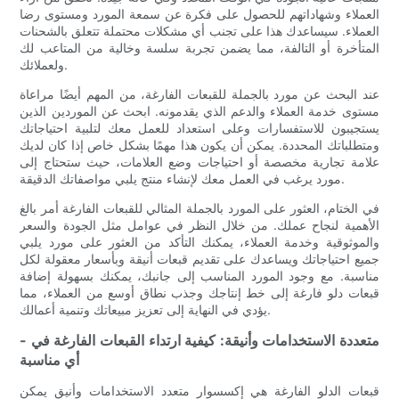
العملاء وشهاداتهم للحصول على فكرة عن سمعة المورد ومستوى رضا
العملاء. سيساعدك هذا على تجنب أي مشكلات محتملة تتعلق بالشحنات
المتأخرة أو التالفة، مما يضمن تجربة سلسة وخالية من المتاعب لك
ولعملائك.
عند البحث عن مورد بالجملة للقبعات الفارغة، من المهم أيضًا مراعاة
مستوى خدمة العملاء والدعم الذي يقدمونه. ابحث عن الموردين الذين
يستجيبون للاستفسارات وعلى استعداد للعمل معك لتلبية احتياجاتك
ومتطلباتك المحددة. يمكن أن يكون هذا مهمًا بشكل خاص إذا كان لديك
علامة تجارية مخصصة أو احتياجات وضع العلامات، حيث ستحتاج إلى
مورد يرغب في العمل معك لإنشاء منتج يلبي مواصفاتك الدقيقة.
في الختام، العثور على المورد بالجملة المثالي للقبعات الفارغة أمر بالغ
الأهمية لنجاح عملك. من خلال النظر في عوامل مثل الجودة والسعر
والموثوقية وخدمة العملاء، يمكنك التأكد من العثور على مورد يلبي
جميع احتياجاتك ويساعدك على تقديم قبعات أنيقة وبأسعار معقولة لكل
مناسبة. مع وجود المورد المناسب إلى جانبك، يمكنك بسهولة إضافة
قبعات دلو فارغة إلى خط إنتاجك وجذب نطاق أوسع من العملاء، مما
يؤدي في النهاية إلى تعزيز مبيعاتك وتنمية أعمالك.
- متعددة الاستخدامات وأنيقة: كيفية ارتداء القبعات الفارغة في
أي مناسبة
قبعات الدلو الفارغة هي إكسسوار متعدد الاستخدامات وأنيق يمكن