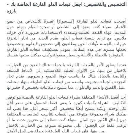
- التخصيص والتخصيص: اجعل قبعات الدلو الفارغة الخاصة بك
بارزة
أصبحت قبعات الدلو الفارغة إكسسوارًا عصريًا للأشخاص من جميع
الأعمار. سواء كنت متجهًا إلى الشاطئ أو مجرد القيام بمهام حول
المدينة، فهذه القبعة العملية ومتعددة الاستخدامات ضرورية لأي خزانة
ملابس. مع تزايد شعبية قبعات الدلو، يقدم العديد من تجار التجزئة
خيارات بالجملة لأولئك الذين يتطلعون إلى تخصيص قبعاتهم وتخصيصها
لجعلها مميزة. في هذه المقالة، سوف نستكشف قبعات الدلو الفارغة
المتوفرة بالجملة والأنيقة وبأسعار معقولة وكيف يمكنك صنعها بنفسك.
عندما يتعلق الأمر بالقبعات الفارغة بالجملة، هناك العديد من الخيارات
للاختيار من بينها. من الألوان الصلبة الكلاسيكية إلى الأنماط الممتعة
والنابضة بالحياة، هناك ما يناسب ذوق الجميع وأسلوبهم. يقدم تجار
التجزئة بالجملة مجموعة واسعة من قبعات الدلو الفارغة بمواد مختلفة
مثل القطن والدنيم والنايلون، مما يسمح بإمكانيات تخصيص لا حصر لها.
أحد أفضل الأشياء المتعلقة بشراء قبعات الدلو الفارغة بالجملة هو توفير
التكاليف. الشراء بكميات كبيرة لا يعني فقط الحصول على سعر أقل
لكل وحدة، ولكنه يسمح أيضًا بتخصيص أكبر بسعر أقل. هذا يعني أنه
يمكنك شراء مجموعة متنوعة من القبعات لتناسب المناسبات المختلفة
دون إنفاق الكثير من المال. سواء كنت تتطلع إلى تخزين حدث ما أو
ترغب فقط في الحصول على مجموعة متنوعة من الخيارات للاختيار
من بينها، فإن قبعات الدلو الفارغة بالجملة هي الحل الأمثل.