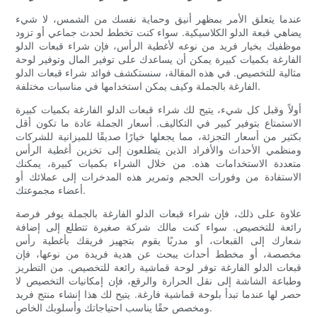
عندما يتعلق الأمر بمظهر أنيق وحماية نفسك من الشمس، لا شيء
يضاهي قبعة الدلو الكلاسيكية. سواء كنت تخطط لحدث جماعي أو تزود
موظفيك بخيار فريد من نوعه لأغطية الرأس، فإن شراء قبعات الدلو
الفارغة بكميات كبيرة يمكن أن يساعدك على توفير المال وتوفير لوحة
مثالية للتخصيص. في هذه المقالة، سنستكشف فوائد شراء قبعات الدلو
الفارغة بالجملة وكيف يمكن استخدامها في مناسبات مختلفة.
أولاً وقبل كل شيء، يتيح لك شراء قبعات الدلو الفارغة بكميات كبيرة
الاستمتاع بتوفير كبير في التكاليف. أسعار الجملة عادة ما تكون أقل
بكثير من أسعار التجزئة، مما يجعلها خيارًا صديقًا للميزانية للشركات
ومنظمي الأحداث والأفراد الذين يتطلعون إلى تخزين أغطية الرأس
متعددة الاستخدامات هذه. من خلال الشراء بكميات كبيرة، يمكنك
الاستفادة من وفورات الحجم وتمرير هذه المدخرات إلى عملائك أو
أعضاء مجموعتك.
علاوة على ذلك، فإن شراء قبعات الدلو الفارغة بالجملة يوفر فرصة
رائعة للتخصيص. سواء كنت مالك شركة صغيرة تتطلع إلى إضافة
شعارك إلى القبعات، أو مدربًا يقوم بتجهيز فريقك بأغطية رأس
مخصصة، أو مخطط أحداث يبحث عن هدية فريدة من نوعها، فإن
قبعات الدلو الفارغة توفر لوحة قماشية رائعة للتخصيص. من التطريز
وطباعة الشاشة إلى نقل الحرارة والرقع، فإن إمكانيات التخصيص لا
حصر لها عندما تبدأ بلوحة قماشية فارغة. يتيح لك هذا إنشاء منتج فريد
ومخصص حقًا يناسب احتياجاتك وأسلوبك الخاص.