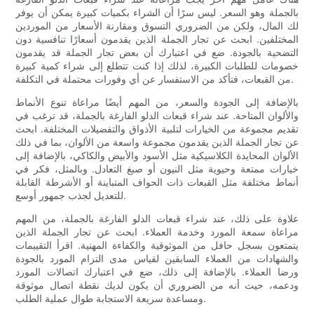
بالجملة وهو السعر. ليس سرًا أن الشراء بكميات كبيرة يمكن أن يوفر
لك المال، ولكن من الضروري التسوق ومقارنة الأسعار من الموردين
المختلفين. ابحث عن تجار الجملة الذين يقدمون أسعارًا تنافسية دون
التضحية بالجودة. ضع في اعتبارك أن بعض تجار الجملة قد يقدمون
خصومات للطلبات الكبيرة، لذلك إذا كنت تتطلع إلى شراء كمية كبيرة
من القبعات، فتأكد من الاستفسار عن أي وفورات محتملة في التكلفة.
بالإضافة إلى الجودة والسعر، من المهم أيضًا مراعاة تنوع الأنماط
والألوان المتاحة. عند شراء قبعات الدلو الفارغة بالجملة، قد ترغب في
تقديم مجموعة من الخيارات لتلبية الأذواق والتفضيلات المختلفة. ابحث
عن تجار الجملة الذين يقدمون مجموعة واسعة من الألوان، بما في ذلك
الألوان المحايدة الكلاسيكية مثل الأسود والأبيض والكاكي، بالإضافة إلى
خيارات ممتعة وحيوية مثل النيون أو صبغ التعادل. وبالمثل، فكر في
أنماط مختلفة مثل القبعات ذات الحواف المتباينة أو الأشرطة القابلة
للتعديل لجذب جمهور أوسع.
علاوة على ذلك، عند شراء قبعات الدلو الفارغة بالجملة، من المهم
مراعاة سمعة المورد وخدمة العملاء. ابحث عن تجار الجملة الذين
يتمتعون بسجل حافل من الموثوقية والكفاءة المهنية. اقرأ التقييمات
والشهادات من العملاء السابقين لقياس مدى التزام المورد بالجودة
ورضا العملاء. بالإضافة إلى ذلك، ضع في اعتبارك اتصالات المورد
ودعمه، حيث أنه من الضروري أن يكون لديك نقطة اتصال موثوقة
ومساعدة سريعة الاستجابة طوال عملية الطلب.