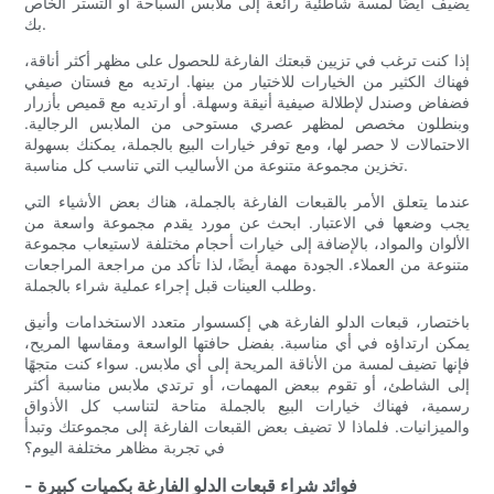
يضيف أيضًا لمسة شاطئية رائعة إلى ملابس السباحة أو التستر الخاص
بك.
إذا كنت ترغب في تزيين قبعتك الفارغة للحصول على مظهر أكثر أناقة،
فهناك الكثير من الخيارات للاختيار من بينها. ارتديه مع فستان صيفي
فضفاض وصندل لإطلالة صيفية أنيقة وسهلة. أو ارتديه مع قميص بأزرار
وبنطلون مخصص لمظهر عصري مستوحى من الملابس الرجالية.
الاحتمالات لا حصر لها، ومع توفر خيارات البيع بالجملة، يمكنك بسهولة
تخزين مجموعة متنوعة من الأساليب التي تناسب كل مناسبة.
عندما يتعلق الأمر بالقبعات الفارغة بالجملة، هناك بعض الأشياء التي
يجب وضعها في الاعتبار. ابحث عن مورد يقدم مجموعة واسعة من
الألوان والمواد، بالإضافة إلى خيارات أحجام مختلفة لاستيعاب مجموعة
متنوعة من العملاء. الجودة مهمة أيضًا، لذا تأكد من مراجعة المراجعات
وطلب العينات قبل إجراء عملية شراء بالجملة.
باختصار، قبعات الدلو الفارغة هي إكسسوار متعدد الاستخدامات وأنيق
يمكن ارتداؤه في أي مناسبة. بفضل حافتها الواسعة ومقاسها المريح،
فإنها تضيف لمسة من الأناقة المريحة إلى أي ملابس. سواء كنت متجهًا
إلى الشاطئ، أو تقوم ببعض المهمات، أو ترتدي ملابس مناسبة أكثر
رسمية، فهناك خيارات البيع بالجملة متاحة لتناسب كل الأذواق
والميزانيات. فلماذا لا تضيف بعض القبعات الفارغة إلى مجموعتك وتبدأ
في تجربة مظاهر مختلفة اليوم؟
- فوائد شراء قبعات الدلو الفارغة بكميات كبيرة