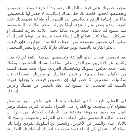
بمجرد حصولك على قبعات الدلو الفارغة، يبدأ الجزء الممتع - تخصيصها
وتخصيصها لجعلها خاصة بك حقًا. هناك إمكانيات لا حصر لها للتخصيص،
بدءًا من إضافة الرقع والدبابيس إلى التطريز أو طباعة تصميماتك على
القبعة. يقدم بعض تجار التجزئة أيضًا خيارات وضع العلامات المخصصة،
مما يسمح لك بإنشاء قبعة فريدة تمامًا تحمل علامة تجارية لنفسك أو
لشركتك. سواء كنت تتطلع إلى إنشاء قبعة فريدة من نوعها لنفسك أو
ترغب في تصميم مجموعة من القبعات لعلامتك التجارية، فإن قبعات
الدلو الفارغة بالجملة توفر قماشًا فارغًا للإبداع والتعبير الشخصي.
يعد تخصيص قبعات الدلو الفارغة وتخصيصها طريقة رائعة للإدلاء ببيان
والتميز عن الآخرين. مع القدرة على إضافة لمساتك الشخصية، يمكنك
إنشاء قبعة تعكس أسلوبك وشخصيتك الفردية. سواء كنت تضيف لمسة
من الألوان بنمط جريء أو تدمج اقتباسك أو صورتك المفضلة، فإن
إمكانيات التخصيص لا حصر لها. إن تخصيص قبعتك لا يجعلها فريدة
بالنسبة لك فحسب، بل يسمح لك أيضًا بالتعبير عن نفسك وعرض
إبداعك.
في الختام، قبعات الدلو الفارغة بالجملة هي ملحق أنيق وبأسعار
معقولة لأي مناسبة. مع القدرة على الشراء بكميات كبيرة، يمكنك توفير
المال مع وجود مجموعة متنوعة من الخيارات للاختيار من بينها. إن
إضفاء الطابع الشخصي على قبعات الدلو الفارغة وتخصيصها يسمح لك
بالإدلاء ببيان والتميز عن الآخرين، والتعبير عن أسلوبك الفردي وإبداعك.
سواء كنت تتطلع إلى إنشاء قبعة مخصصة لنفسك أو لعلامتك التجارية،