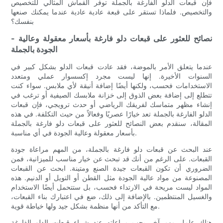
فإن قبعات الدلو الفارغة بالجملة توفر القماش المثالي للتخصيص
والتخصيص. فلماذا تستقر على قبعة عادية عادية عندما يمكنك صنعها
بنفسك؟
- نصائح للعثور على قبعات دلو فارغة بأسعار معقولة وعالية
الجودة بالجملة
عندما يتعلق الأمر بالموضة، فقد عادت قبعات الدلو بشكل كبير في
السنوات الأخيرة. إنها ليست مجرد إكسسوار عملي ومتعدد
الاستخدامات فحسب، ولكنها أيضًا إضافة أنيقة لأي ملابس. سواء كنت
تتطلع إلى إضافة بعض الذوق إلى خزانة ملابسك الصيفية أو ترغب في
إنشاء مظهر متماسك لفريقك الرياضي أو حدث ترويجي، فإن قبعات
الدلو الفارغة بالجملة تعد خيارًا عصريًا وفعالاً من حيث التكلفة. في هذه
المقالة، سنقدم بعض النصائح للعثور على قبعات دلو فارغة بالجملة
بأسعار معقولة وعالية الجودة في أي مناسبة.
عند البحث عن قبعات دلو فارغة بالجملة، من المهم مراعاة جودة
القبعات. على الرغم من أنك قد تبحث عن خيار مناسب للميزانية، فمن
الضروري أن تكون القبعات جيدة الصنع ومتينة. ابحث عن القبعات
المصنوعة من مواد عالية الجودة مثل القطن أو التويل أو الدنيم. هذه
المواد ليست مريحة في الارتداء فحسب، بل ستتحمل أيضًا الاستخدام
والغسيل المنتظمين. بالإضافة إلى ذلك، ضع في اعتبارك بناء القبعات،
مع التأكد من أنها منظمة بشكل جيد ولها خياطة قوية.
هناك عامل مهم آخر يجب مراعاته عند شراء قبعات الدلو الفارغة