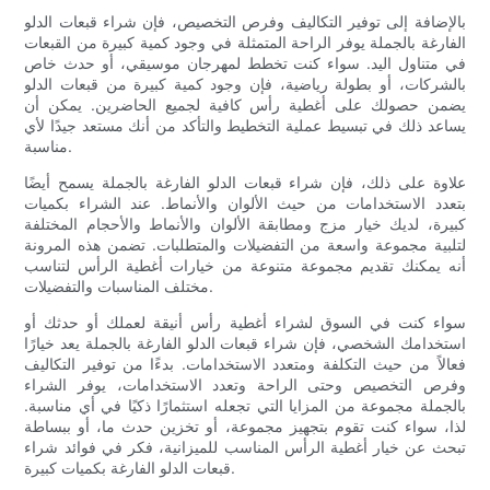
بالإضافة إلى توفير التكاليف وفرص التخصيص، فإن شراء قبعات الدلو
الفارغة بالجملة يوفر الراحة المتمثلة في وجود كمية كبيرة من القبعات
في متناول اليد. سواء كنت تخطط لمهرجان موسيقي، أو حدث خاص
بالشركات، أو بطولة رياضية، فإن وجود كمية كبيرة من قبعات الدلو
يضمن حصولك على أغطية رأس كافية لجميع الحاضرين. يمكن أن
يساعد ذلك في تبسيط عملية التخطيط والتأكد من أنك مستعد جيدًا لأي
مناسبة.
علاوة على ذلك، فإن شراء قبعات الدلو الفارغة بالجملة يسمح أيضًا
بتعدد الاستخدامات من حيث الألوان والأنماط. عند الشراء بكميات
كبيرة، لديك خيار مزج ومطابقة الألوان والأنماط والأحجام المختلفة
لتلبية مجموعة واسعة من التفضيلات والمتطلبات. تضمن هذه المرونة
أنه يمكنك تقديم مجموعة متنوعة من خيارات أغطية الرأس لتناسب
مختلف المناسبات والتفضيلات.
سواء كنت في السوق لشراء أغطية رأس أنيقة لعملك أو حدثك أو
استخدامك الشخصي، فإن شراء قبعات الدلو الفارغة بالجملة يعد خيارًا
فعالاً من حيث التكلفة ومتعدد الاستخدامات. بدءًا من توفير التكاليف
وفرص التخصيص وحتى الراحة وتعدد الاستخدامات، يوفر الشراء
بالجملة مجموعة من المزايا التي تجعله استثمارًا ذكيًا في أي مناسبة.
لذا، سواء كنت تقوم بتجهيز مجموعة، أو تخزين حدث ما، أو ببساطة
تبحث عن خيار أغطية الرأس المناسب للميزانية، فكر في فوائد شراء
قبعات الدلو الفارغة بكميات كبيرة.