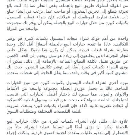
من الفوائد لسلوك طريق البيع بالجملة. بغض النظر عما إذا كنت بائع
تجزئة يتطلع إلى تخزين المخزون أو صاحب عمل يرغب في إنشاء سلع
ذات علامة تجارية لموظفيك أو عملائك، فإن شراء قبعات البيسبول
بكميات كبيرة من خلال خيارات البيع بالجملة يمكن أن يوفر لك مجموعة
واسعة من المزايا.
واحدة من أهم فوائد شراء قبعات البيسبول بكميات كبيرة هو توفير
التكاليف. عادةً ما تقدم خيارات البيع بالجملة أسعارًا أقل لكل وحدة
مقارنة بشراء قبعات فردية. يمكن أن يكون هذا مفيدًا بشكل خاص
لتجار التجزئة الذين يتطلعون إلى زيادة هوامش ربحهم إلى الحد الأقصى
عن طريق تقليل تكلفة البضائع المباعة. بالإضافة إلى ذلك، يمكن أن
يؤدي الشراء بكميات كبيرة أيضًا إلى توفير تكاليف الشحن، حيث أنك
تشتري كمية أكبر في وقت واحد، مما يقلل الحاجة إلى شحنات متعددة.
ميزة أخرى لشراء قبعات البيسبول بكميات كبيرة هي تنوع الخيارات
المتاحة. غالبًا ما يحمل موردو الجملة مجموعة واسعة من الأنماط
والألوان والمواد، مما يسمح لك باختيار أفضل الخيارات التي تناسب
احتياجاتك الخاصة. سواء كنت تبحث عن قبعات بيسبول قطنية كلاسيكية
أو قبعات عصرية عالية الأداء، فإن الشراء بكميات كبيرة يمنحك المرونة
لتلبية التفضيلات المختلفة ومتطلبات السوق.
علاوة على ذلك، فإن الشراء بكميات كبيرة من خلال خيارات البيع
بالجملة يمكن أن يؤدي أيضًا إلى تبسيط عملية الشراء. بدلاً من
الاضطرار إلى تقديم طلبات متعددة لحدود قصوى فردية، يمكنك إجراء