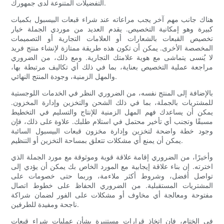
التفضيلات المتنوعة لدى جمهورك.
هناك جانب مهم آخر يجب مراعاته عند شراء قبعات البيسبول بكميات
كبيرة وهو إمكانية التخصيص. يقدم العديد من موردي الجملة خيار
تخصيص القبعات بالشعارات أو العلامات التجارية أو التصميمات
المخصصة الأخرى. يمكن أن تكون هذه طريقة ممتازة لإنشاء منتج فريد
لا يُنسى يتماشى مع هوية علامتك التجارية. ومع ذلك، من الضروري
مراجعة عملية التخصيص بعناية، بما في ذلك أي تكاليف مرتبطة بها،
والمهل الزمنية، وجودة المنتج النهائي.
بالإضافة إلى المنتج نفسه، من الضروري النظر في الخدمات اللوجستية
للمشتريات بالجملة، بما في ذلك الشحن والتخزين وإدارة المخزون.
يمكن أن يساعدك فهم المهل الزمنية للإنتاج والتسليم في التخطيط
مسبقًا وتجنب أي تأخير محتمل في استلام طلبك. علاوة على ذلك، فإن
وجود خطة واضحة لتخزين وإدارة مخزون قبعات البيسبول السائبة
يمكن أن يمنع أي مشكلات تتعلق بمساحة التخزين أو التنظيم.
وأخيرًا، من الضروري إقامة علاقة قوية وموثوقة مع مورد الجملة الذي
اخترته. إن بناء علاقة إيجابية مع المورد الخاص بك يمكن أن يؤدي إلى
تواصل أفضل، وشروط أكثر ملاءمة، وربما حتى خصومات على
المشتريات المستقبلية. من الضروري الحفاظ على خطوط اتصال
مفتوحة ومعالجة أي مخاوف أو مشكلات على الفور لضمان شراكة
ناجحة ومفيدة للطرفين.
في الختام، فإن اتخاذ قرارات مستنيرة بشأن عمليات شراء قبعات