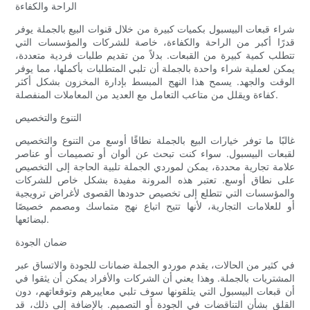
الراحة والكفاءة
شراء قبعات البيسبول بكميات كبيرة من خلال قنوات البيع بالجملة يوفر
قدرًا أكبر من الراحة والكفاءة، خاصة للشركات والمؤسسات التي
تتطلب كمية كبيرة من القبعات. بدلاً من تقديم طلبات فردية متعددة،
يمكن لعملية شراء واحدة بالجملة أن تلبي المتطلبات بأكملها، مما يوفر
الوقت والجهد. يسمح هذا النهج المبسط بإدارة المخزون بشكل أكثر
كفاءة ويقلل من متاعب التعامل مع العديد من المعاملات المنفصلة.
التنوع والتخصيص
غالبًا ما توفر خيارات البيع بالجملة نطاقًا أوسع من التنوع والتخصيص
لقبعات البيسبول. سواء كنت تبحث عن ألوان أو تصميمات أو عناصر
علامة تجارية محددة، يمكن لموردي الجملة تلبية الحاجة إلى التخصيص
على نطاق أوسع. تعتبر هذه المرونة مفيدة بشكل خاص للشركات
والمؤسسات التي تتطلع إلى تخصيص حدودها القصوى لأغراض ترويجية
أو للعلامات التجارية، لأنها تتيح اتباع نهج متماسك ومصمم خصيصًا
لبضائعها.
ضمان الجودة
في كثير من الحالات، يقدم موردو الجملة ضمانات للجودة والاتساق عبر
المشتريات بالجملة. وهذا يعني أن الشركات والأفراد يمكن أن يثقوا في
أن قبعات البيسبول التي يتلقونها سوف تلبي معاييرهم وتوقعاتهم، دون
القلق بشأن التناقضات في الجودة أو التصميم. بالإضافة إلى ذلك، قد