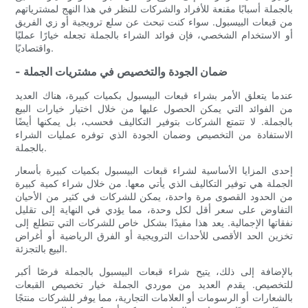
بالجملة أسبابًا مقنعة للأفراد والشركات للنظر في هذا النهج لمشترياتهم
من قبعات البيسبول. سواء كنت تبحث عن سلع ترويجية أو زي الفريق
أو الاستخدام الشخصي، فإن فوائد الشراء بالجملة تجعله خيارًا عمليًا
واقتصاديًا.
- ضمان الجودة والتخصيص في مشتريات الجملة
عندما يتعلق الأمر بشراء قبعات البيسبول بكميات كبيرة، هناك العديد
من الفوائد التي يمكن الحصول عليها من خلال اختيار خيارات البيع
بالجملة. لا تتمتع الشركات بتوفير التكاليف فحسب، بل يمكنها أيضًا
الاستفادة من التخصيص وضمان الجودة الذي توفره عمليات الشراء
بالجملة.
إحدى المزايا الأساسية لشراء قبعات البيسبول بكميات كبيرة بأسعار
الجملة هي توفير التكاليف الذي يأتي معها. من خلال شراء كمية كبيرة
من الحدود القصوى مرة واحدة، يمكن للشركات في كثير من الأحيان
التفاوض على سعر أقل لكل وحدة، مما يؤدي في النهاية إلى تقليل
نفقاتها الإجمالية. يعد هذا مفيدًا بشكل خاص للشركات التي تتطلع إلى
تخزين الحد الأقصى للأحداث الترويجية أو الفرق الرياضية أو أغراض
البيع بالتجزئة.
بالإضافة إلى ذلك، يتيح شراء قبعات البيسبول بالجملة فرصًا أكبر
للتخصيص. يقدم العديد من موردي الجملة خيار تخصيص القبعات
بالشعارات أو الرسومات أو العلامات التجارية، مما يوفر للشركات منتجًا