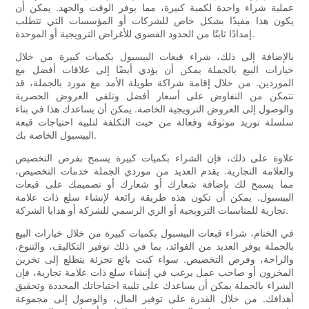
عملية شراء واحدة لكمية كبيرة، مما يوفر الوقت والجهد. يمكن أن
يكون هذا مفيدًا بشكل خاص للشركات أو المؤسسات التي تتطلب
إمدادًا ثابتًا من الحدود القصوى للأغراض الترويجية أو الموحدة.
بالإضافة إلى ذلك، شراء قبعات البيسبول بكميات كبيرة من خلال
خيارات البيع بالجملة يمكن أن يؤدي أيضًا إلى علاقات أفضل مع
الموردين. من خلال إقامة شراكة طويلة الأمد مع مورد بالجملة، قد
تتمكن من التفاوض على أسعار أفضل وتلقي العروض الحصرية
والوصول إلى العروض الترويجية الخاصة. يمكن أن يساعدك هذا في بناء
سلسلة توريد موثوقة وفعالة من حيث التكلفة لتلبية احتياجات قبعة
البيسبول الخاصة بك.
علاوة على ذلك، فإن الشراء بكميات كبيرة يسمح بفرص التخصيص
والعلامة التجارية. يقدم العديد من موردي الجملة خدمات التخصيص،
مما يسمح لك بإضافة شعارك أو شعارك أو تصميمك على قبعات
البيسبول. يمكن أن تكون هذه طريقة رائعة لإنشاء سلع ذات علامة
تجارية للمناسبات الترويجية أو الزي الرسمي للشركة أو هدايا الشركة.
في الختام، شراء قبعات البيسبول بكميات كبيرة من خلال خيارات البيع
بالجملة يوفر العديد من الفوائد، بما في ذلك توفير التكاليف، والتنوع،
والراحة، وفرص التخصيص. سواء كنت بائع تجزئة يتطلع إلى تخزين
المخزون أو صاحب عمل يرغب في إنشاء سلع ذات علامة تجارية، فإن
الشراء بالجملة يمكن أن يساعدك على تلبية احتياجاتك المحددة وتحقيق
أهدافك. من خلال القدرة على توفير المال، والوصول إلى مجموعة