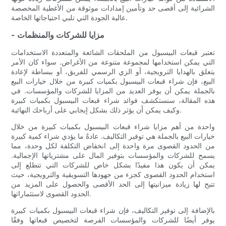
الشرائية إلى أقصى حد وتأمين إمدادات موثوقة من الأغطية المخصصة
عالية الجودة التي تلبي احتياجاتها الخاصة.
- مزايا للشركات والمنظمات
تعتبر قبعات البيسبول من الملحقات الشائعة والمتعددة الاستخدامات
التي يمكن استخدامها لمجموعة متنوعة من الأغراض. سواء كان الأمر
يتعلق بالهدايا الترويجية، أو الزي الرسمي للفريق، أو ببساطة لإعادة
البيع، فإن شراء قبعات البيسبول بكميات كبيرة من خلال خيارات البيع
بالجملة يمكن أن يوفر العديد من المزايا للشركات والمؤسسات. في
هذه المقالة، سنستكشف فوائد شراء قبعات البيسبول بكميات كبيرة
وكيف يمكن أن يؤثر ذلك بشكل إيجابي على أرباحك النهائية.
واحدة من أهم مزايا شراء قبعات البيسبول بكميات كبيرة من خلال
خيارات البيع بالجملة هي توفير التكاليف. عادةً ما يؤدي شراء كمية كبيرة
من الحدود القصوى مرة واحدة إلى انخفاض التكلفة لكل وحدة، مما
يسمح للشركات والمؤسسات بتوفير المال على مشترياتها الإجمالية.
يمكن أن يكون هذا مفيدًا بشكل خاص للشركات التي تتطلع إلى
استخدام الحدود القصوى كجزء من جهودها التسويقية والترويجية، حيث
تتيح لها زيادة ميزانيتها إلى الحد الأقصى والحصول على المزيد من
الحدود القصوى لاستثماراتها.
بالإضافة إلى توفير التكاليف، فإن شراء قبعات البيسبول بكميات كبيرة
يوفر أيضًا للشركات والمؤسسات الفرصة لتخصيص قبعاتها وفقًا