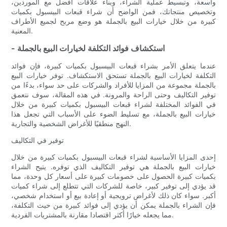
واسعة، وتبسيط عملية الشراء، وبناء علاقات أفضل مع الموردين،
وتخصيص منتجاتك، فمن الواضح أن شراء قبعات البيسبول بكميات
كبيرة من خلال خيارات البيع بالجملة هو وضع مربح لجميع الأطراف
المعنية.
- استكشاف فوائد التكلفة لخيارات البيع بالجملة
عندما يتعلق الأمر بشراء قبعات البيسبول بكميات كبيرة، فإن فوائد
التكلفة لخيارات البيع بالجملة تستحق الاستكشاف. توفر خيارات البيع
بالجملة مجموعة من المزايا للأفراد والشركات على حد سواء، بدءًا من
توفير التكاليف وحتى الراحة والمرونة. في هذه المقالة، سوف نتعمق
في الفوائد المختلفة لشراء قبعات البيسبول بكميات كبيرة من خلال
خيارات البيع بالجملة، مع تسليط الضوء على الأسباب التي تجعل هذا
النهج منطقيًا للأغراض الشخصية والتجارية.
توفير في التكاليف
إحدى المزايا الأساسية لشراء قبعات البيسبول بكميات كبيرة من خلال
خيارات البيع بالجملة هي توفير التكاليف الذي توفره. يتيح الشراء
بكميات كبيرة الحصول على خصومات كبيرة على أسعار كل وحدة، مما
قد يؤدي إلى توفير كبير، خاصة للشركات التي تتطلع إلى شراء كميات
أكبر. سواء كان ذلك لأغراض ترويجية أو إعادة بيع أو استخدام شخصي،
فإن الشراء بالجملة يمكن أن يؤدي إلى فوائد كبيرة من حيث التكلفة،
مما يجعله خيارًا أكثر اقتصادا مقارنة بالمشتريات الفردية.