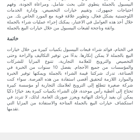
البيسبول بالجملة ينطوي على بحث شامل، ومراعاة الجودة، وفهم
احتياجات جمهورك، وتقييم خيارات التخصيص، وإدارة الخدمات
اللوجستية بشكل فعال، وتطوير علاقة قوية مع المورد الخاص بك. من
خلال أخذ هذه العوامل في الاعتبار، يمكنك إجراء عمليات شراء بالجملة
واثقة وناجحة لقبعات البيسبول من خلال خيارات البيع بالجملة.
خاتمة
في الختام، فوائد شراء قبعات البيسبول بكميات كبيرة من خلال خيارات
البيع بالجملة لا يمكن إنكارها. بدءًا من توفير التكاليف والراحة وحتى
التخصيص والترويج للعلامة التجارية، تتنوع المزايا للشركات
والمؤسسات من جميع الأحجام. بفضل 10 سنوات من الخبرة في
الصناعة، تدرك شركتنا قيمة الشراء بالجملة ويمكنها توفير الخبرة
والموارد اللازمة لتحقيق أقصى استفادة من هذه الفرصة. سواء كنت
شركة صغيرة تتطلع إلى الترويج لعلامتك التجارية أو مؤسسة كبيرة
تحتاج إلى أغطية رأس موحدة، فإن الشراء بكميات كبيرة يعد خيارًا ذكيًا
يمكن أن يفيد أرباحك النهائية ويعزز صورتك العامة. لذلك، لا تتردد في
استكشاف خيارات البيع بالجملة المتاحة والاستفادة من المزايا التي
تقدمها.