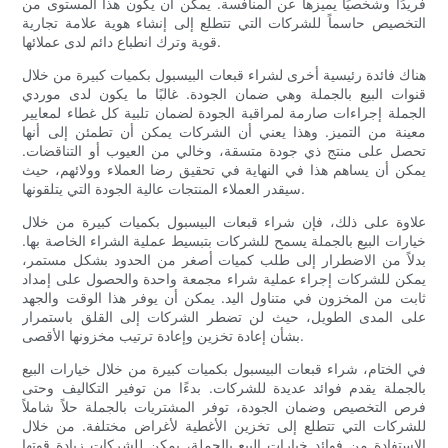
فريدًا وشخصيًا يميزها عن المنافسة. يمكن أن يكون هذا المستوى من
التخصيص حاسماً للشركات التي تتطلع إلى إنشاء هوية علامة تجارية
قوية وترك انطباع دائم لدى عملائها.
هناك فائدة رئيسية أخرى لشراء قبعات البيسبول بكميات كبيرة من خلال
قنوات البيع بالجملة وهي ضمان الجودة. غالبًا ما يكون لدى موردي
الجملة إجراءات صارمة لمراقبة الجودة لضمان تلبية كل غطاء لمعايير
معينة من التميز. وهذا يعني أن الشركات يمكن أن تطمئن إلى أنها
تحصل على منتج ذي جودة متسقة، وخالي من العيوب أو التناقضات.
يمكن أن يساهم هذا في النهاية في تحقيق رضا العملاء وولائهم، حيث
سيقدر العملاء المنتجات عالية الجودة التي يتلقونها.
علاوة على ذلك، فإن شراء قبعات البيسبول بكميات كبيرة من خلال
خيارات البيع بالجملة يسمح للشركات بتبسيط عملية الشراء الخاصة بها.
بدلاً من الاضطرار إلى طلب كميات أصغر من الحدود بشكل مستمر،
يمكن للشركات إجراء عملية شراء مجمعة واحدة والحصول على إمداد
ثابت من المخزون في متناول اليد. يمكن أن يوفر هذا الوقت والجهد
على المدى الطويل، حيث لن تضطر الشركات إلى القلق باستمرار
بشأن إعادة تخزين وإعادة ترتيب مخزونها الأقصى.
في الختام، شراء قبعات البيسبول بكميات كبيرة من خلال خيارات البيع
بالجملة يقدم فوائد عديدة للشركات. بدءًا من توفير التكاليف وحتى
فرص التخصيص وضمان الجودة، توفر المشتريات بالجملة حلاً شاملاً
للشركات التي تتطلع إلى تخزين الأغطية لأغراض مختلفة. من خلال
الاستفادة من فوائد خيارات البيع بالجملة، يمكن للشركات زيادة قوتها