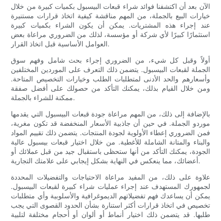
الآن بعد أن اكتشفنا فوائد شراء قبعات البيسبول بكميات كبيرة من خلال
خيارات البيع بالجملة، من المهم مناقشة كيفية اتخاذ قرارات مستنيرة
عند إجراء هذه المشتريات. يمكن أن يكون الشراء بكميات كبيرة
استثمارًا كبيرًا لأي شركة أو مؤسسة، لذلك من الضروري مراعاة بعض
العوامل الأساسية قبل اتخاذ القرار.
أولاً وقبل كل شيء، من الضروري إجراء بحث شامل وفهم سوق
الجملة لقبعات البيسبول. يتضمن ذلك التعرف على الموردين المختلفين
وأسعارهم والحد الأدنى لمتطلبات الطلب وخيارات التخصيص المتاحة.
ومن خلال القيام بذلك، يمكنك التأكد من حصولك على أفضل صفقة
ممكنة للشراء بالجملة.
بالإضافة إلى ذلك، من المهم مراعاة جودة قبعات البيسبول التي يقدمها
موردو الجملة. في حين أن جاذبية الأسعار المنخفضة قد تكون مغرية،
فمن الضروري إعطاء الأولوية لجودة المنتجات. يتضمن ذلك تقييم المواد
والبناء والمتانة الشاملة للأغطية. من خلال اختيار قبعات بيسبول عالية
الجودة، يمكنك التأكد من أنها ستحظى باستقبال جيد من قبل عملائك أو
أعضائك، مما ينعكس في النهاية بشكل إيجابي على علامتك التجارية.
علاوة على ذلك، من المفيد مراعاة الاحتياجات والتفضيلات المحددة
لجمهورك المستهدف عند إجراء عمليات شراء كبيرة لقبعات البيسبول.
يمكن أن يساعدك فهم تفضيلاتهم الديموغرافية والأسلوبية وأي متطلبات
تخصيص في اتخاذ قرارات أكثر استنارة بشأن الحدود القصوى التي يجب
طلبها. قد يتضمن ذلك اختيار أنماط أو ألوان أو أحجام مختلفة لتلبية