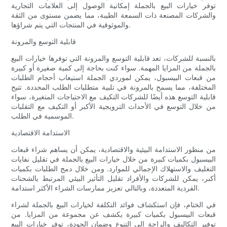
توفر خيارات البيع بالجملة إمكانية الوصول إلى العلامات التجارية
والشركات المصنعة ذات السمعة الطيبة، مما يضمن مستوى من الثقة
والموثوقية في المنتجات التي يتم شراؤها.
قابلية التوسع والمرونة
بالنسبة للشركات، تعد قابلية التوسع والمرونة التي توفرها خيارات البيع
بالجملة من المزايا المهمة. سواء كنت بحاجة إلى كمية صغيرة أو كبيرة
من قبعات البيسبول، يمكن لموردي الجملة استيعاب أحجام الطلبات
المختلفة، مما يسمح بالمرونة في تلبية متطلبات الطلب المحددة. تتيح
قابلية التوسع هذه أيضًا للشركات التكيف مع الاحتياجات المتغيرة، سواء
من خلال التوسع في الأحداث الترويجية الأكبر أو التكيف مع التقلبات
الموسمية في الطلب.
الاستدامة الاقتصادية
من منظور الاستدامة البيئية والاقتصادية، يمكن أن يساهم شراء قبعات
البيسبول بكميات كبيرة من خلال خيارات البيع بالجملة في تقليل نفايات
التغليف والاستهلاك الإجمالي للموارد. ومن خلال دمج الطلبات بكميات
أكبر، يمكن للشركات والأفراد تقليل التأثير البيئي المرتبط بالشحنات
الفردية المتعددة، وبالتالي تعزيز ممارسات الشراء الأكثر استدامة.
في الختام، فإن استكشاف فوائد التكلفة لخيارات البيع بالجملة لشراء
قبعات البيسبول بكميات كبيرة يكشف عن مجموعة من المزايا. من
توفير التكاليف والراحة إلى التنوع وضمان الجودة، توفر خيارات البيع