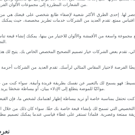
من الشعارات المطرزة إلى مجموعات الألوان الفريدة، تسمح لك قبعات البيسبول المخصصة بصياغة أسلوب فريد خاص بك.
ا حصر لها. إحدى الطرق الأكثر شعبية لإضفاء طابع شخصي على قبعتك هي م
تباس ممتع. تقدم العديد من الشركات خدمات تطريز مخصصة، حيث يمكنك الاخ
 مع مجموعة واسعة من الأقمشة والألوان للاختيار من بينها، يمكنك إنشاء قبعة ت
التصميم الجلدي الأنيق، أو اللون الجريء والمشرق، فالاحتمالات لا حصر لها.
لتالي، تقدم بعض الشركات خيار تصميم التصحيح المخصص الخاص بك. يتيح لك هذا 
ًا الفرصة لاختيار المقاس المثالي لرأسك. تقدم العديد من الشركات أحزمة قا
ط: فهو يسمح لك بالتعبير عن نفسك بطريقة فريدة وأنيقة. سواء كنت من عشا
مواكبًا للموضة يتطلع إلى الإدلاء ببيان، أو ببساطة شخصًا يريد قبعة تعكس شخصيته، فإن قبعات البيسبول المخصصة هي الخيار الأمثل.
خصيص التي تسمح لك بإنشاء قبعة خاصة بك حقًا. سواء كان ذلك من خلال التطريز
يقة ممتعة وعصرية. فلماذا تستقر على غطاء قياسي عندما يمكنك تصميم مظهر
نعرض