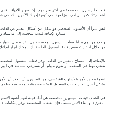
قبعات البيسبول المخصصة هي أكثر من مجرد إكسسوار للأزياء - فهي 
لشخصيتك كفرد، ويلعب دورًا مهمًا في كيفية إدراك الآخرين لك. في
ليس سراً أن الأسلوب الشخصي هو شكل من أشكال التعبير عن الذات. إن ا
ممتازة لإضافة لمسة شخصية إلى ملابسك والتميز عن الآخرين. سواء كنت تفضل مظهرًا كلاسيكيًا بسيطًا أو شيئًا جريئًا وملفتًا للنظر، يمكن تصميم قبعات مخصصة لتناسب ذوقك وتفضيلاتك الفريدة.
واحدة من أهم مزايا قبعات البيسبول المخصصة هي القدرة على إظهار شخص
من خلال اختيار تخصيص قبعة البيسبول الخاصة بك، يمكنك إبراز إبداعك 
بالإضافة إلى السماح بالتعبير عن الذات، توفر قبعات البيسبول المخصص
تقضي يومًا في الملعب، أو تقوم بمهام، أو تسترخي ببساطة في الهوا
عندما يتعلق الأمر بالأسلوب الشخصي، من الضروري أن تتذكر أن الأمر 
بشكل أصيل. تعتبر قبعات البيسبول المخصصة بمثابة لوحة فنية لإطلاق 
في الختام، قبعات البيسبول المخصصة هي أداة قيمة لفهم أهمية الأسلو
جريء أو إبقاء الأمر بسيطًا، فإن القبعات المخصصة توفر إمكانيات لا حصر لها للتخصيص والتعبير عن الذات. بينما تستكشف عالم القبعات المخصصة، تذكر أن أسلوبك الشخصي هو انعكاس لشخصيتك - احتضنه واتركه يتألق.