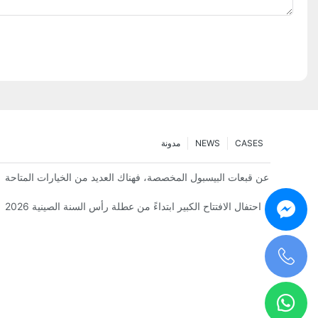
CASES
NEWS
مدونة
 كنت تبحث عن قبعات البيسبول المخصصة، فهناك العديد من الخيارات المتاحة
3000pcs قبعات البيسبول المخصصة 
أطلقت XMFortunate مجموعة جديدة من قبعات الشمس لربيع وصيف هذا العام، تجمع بين الأناقة والعملية والجودة.
احتفال الافتتاح الكبير ابتداءً من عطلة رأس السنة الصينية 2026
+0086 198 5963 6547