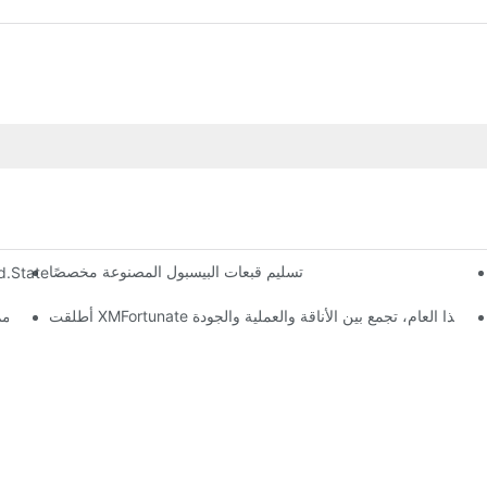
تسليم قبعات البيسبول المصنوعة مخصصًا
التي يتم شحنها إلى United.states. في سرعة البرق! انهيار عملية التسليم لمدة 10 أيام من XMFOTUANTE
دراسة حالة: كيف حوّل مصمم ب