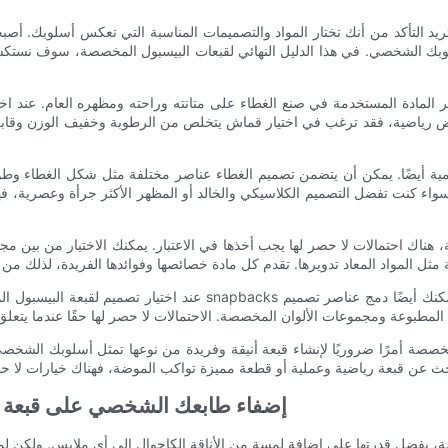
تريد التأكد من أنك تختار المواد والتصميمات المناسبة التي تعكس أسلوبك. 
سلوبك الشخصي. في هذا الدليل النهائي لقبعات البيسبول المخصصة، سوف نستكشف 
ثر المادة المستخدمة في صنع الغطاء على متانته وراحته ومظهره العام. عند اخ
راض رياضية، فقد ترغب في اختيار قماش يتخلص من الرطوبة وخفيف الوزن وقابل
لأهمية أيضًا. يمكن أن يتضمن تصميم الغطاء عناصر مختلفة مثل شكل الغطاء وط
اء كنت تفضل التصميم الكلاسيكي والخالد أو المظهر الأكثر جرأة وعصرية، فهناك
ة، هناك احتمالات لا حصر لها يجب أخذها في الاعتبار. يمكنك الاختيار من بين
عند اختيار تصميم لقبعة البيسبول المخصصة الخاصة بك، يمكنك الاختيار
لمخصصة أمرًا ضروريًا لإنشاء قبعة أنيقة وفريدة من نوعها تمثل أسلوبك الشخص
إضفاء طابعك الشخصي على قبعة ا
ة، بفضل قدرتها على إضافة لمسة من الأناقة الكاجوال إلى أي ملابس. ولكن لم