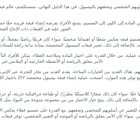
وبهم الشخصي وشغفهم بالبيسبول. في هذا الدليل النهائي، سنستكشف عالم قبعات
من المادة إلى اللون إلى التصميم، يتمتع الأفراد بفرصة إنشاء قبعة فريدة ح
العثور عليه في القبعات ذات الإنتاج الضخم، مما يجعلها خيارًا شائعًا لأولئك الذين يتطلعون إلى التميز بين الآخرين.
ميم قبعة تعكس شغفًا أو اهتمامًا شخصيًا. سواء كان فريقًا رياضيًا مفضلاً، أ
 عملية. من خلال القدرة على اختيار المادة وملاءمة الغطاء، يمكن للأفراد الت
الأمر يتعلق بالرياضة أو الأنشطة الخارجية أو الملابس غير الرسمية، يمكن تصميم قبعة مخصصة لتلبية المتطلبات المحددة لمرتديها.
م، هناك العديد من الخيارات المتاحة. يقدم العديد من تجار التجزئة عبر الإن
باختيار اللون والشعار و
قًا. سواء كان ذلك شعارًا كلاسيكيًا مطرزًا، أو طباعة جرافيكية جريئة، أو حرفًا
بالإضافة إلى ذلك، يتيح خيار الاختيار من بين مجموعة متنوعة من المواد مثل القطن أو الصوف أو البوليستر مزيدًا من التخصيص لشكل وملمس القبعة.
اد للتعبير عن أسلوبهم الشخصي وشغفهم. مع القدرة على تصميم غطاء يعكس الاه