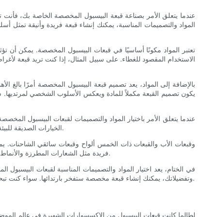
عندما يتعلق الأمر بصناعة قبعة البيسبول المخصصة الخاصة بك، فأنت 
المواد والتصميمات المناسبة، يمكنك إنشاء قبعة فريدة وأنيقة تمثل أ
تعتبر المواد مكونًا أساسيًا في قبعات البيسبول المخصصة. يمكن أن تؤ
الاستخدام المقصود للغطاء. على سبيل المثال، إذا كنت تريد قبعة لأغ
بالإضافة إلى المواد، يعد تصميم قبعة البيسبول المخصصة أمرًا بالغ ا
يكون تصميم القبعة مكملاً للمادة ويعكس الأسلوب الشخصي لمرتديها. سو
عندما يتعلق الأمر باختيار المواد والتصميمات لقبعات البيسبول المخصص
الخيارات الصديقة للبيئة مثل المواد المعاد تدويرها. تقدم كل مادة خصائصها وفوائدها الفريدة، لذلك من المهم التفكير في المادة التي تناسب احتياجاتك وتفضيلاتك بشكل أفضل.
فريدة مثل الشعارات المطرزة والأنماط المطبوعة ومجموعات الألوان المخصصة. الاحتمالات لا حصر لها حقًا عندما يتعلق الأمر بتصميم قبعة بيسبول مخصصة تعكس أسلوبك الشخصي وتفردك.
في الختام، يعد اختيار المواد والتصميمات المناسبة لقبعات البيسبول ا
وتفضيلاتك، يمكنك إنشاء قبعة مخصصة ستفخر بارتدائها. سواء كنت تبحث عن قبعة رياضية وعملية أو قطعة مميزة تواكب الموضة، فهناك خيارات لا حصر لها للاختيار من بينها عند تصميم قبعة البيسبول المخصصة الخاصة بك.
لطالما كانت قبعات البيسبول من الإكسسوارات الشهيرة في عالم الموض