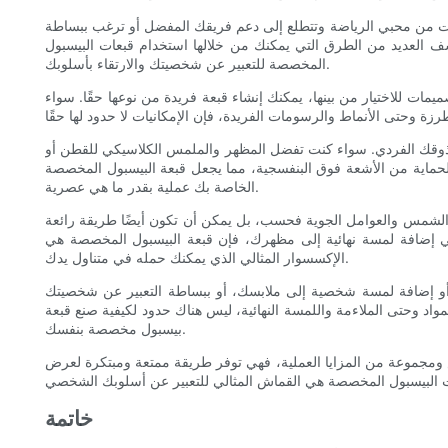
كنت من محبي الرياضة وتتطلع إلى دعم فريقك المفضل أو ترغب ببساطة
 العديد من الطرق التي يمكنك من خلالها استخدام قبعات البيسبول
المخصصة للتعبير عن شخصيتك والارتقاء بأسلوبك.
مات للاختيار من بينها، يمكنك إنشاء قبعة فريدة من نوعها حقًا. سواء
ب ذوقك الفردي. سواء كنت تفضل المظهر والملمس الكلاسيكي للقطن أو
والحماية من الأشعة فوق البنفسجية، مما يجعل قبعة البيسبول المخصصة
الخاصة بك عملية بقدر ما هي عصرية.
 من الشمس والعوامل الجوية فحسب، بل يمكن أن تكون أيضًا طريقة رائعة
في إضافة لمسة نهائية إلى مظهرك، فإن قبعة البيسبول المخصصة هي
الإكسسوار المثالي الذي يمكنك حمله في متناول يدك.
، أو إضافة لمسة شخصية إلى ملابسك، أو ببساطة التعبير عن شخصيتك
د وحتى الملاءمة واللمسة النهائية، ليس هناك حدود لكيفية صنع قبعة
بيسبول مخصصة بنفسك.
ومجموعة من المزايا العملية، فهي توفر طريقة ممتعة ومبتكرة لعرض
خاتمة