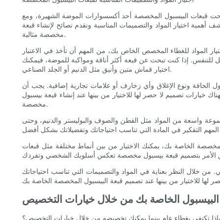
أصبحت قبعات البيسبول المخصصة أحد أكسسوارات الموضة الشهيرة، ومع
أهمية اختيار المواد والتصميمات المناسبة ونقدم نصائح لإنشاء قبعة
مخصصة مثالية.
تيار المواد للغطاء المخصص الخاص بك، من المهم أن تأخذ في الاعتبار
 للتنفس. إذا كنت تبحث عن قبعة أكثر أناقة ومواكبة للموضة، فيمكنك
اختيار قماش متين وأنيق مثل الدنيم أو الجلد الصناعي.
ول الحافة ونوع الإغلاق وأي زخارف أو علامات تجارية إضافية. يجب أن
 خيارات تصميم لا حصر لها للاختيار من بينها عند إنشاء قبعة بيسبول
مخصصة.
 مجموعة واسعة من المواد مثل القطن والصوف والبوليستر والدنيم، وحتى
 من بين أنماط مختلفة مثل قبعات snapbacks وقبعات الأب والقبعات ذات الخمس ألواح وقبعات سائقي الشاحنات. يمكنك أيضًا دمج عناصر تصميم
ي. من خلال النظر بعناية في المواد والتصميمات التي تناسب احتياجاتك
لبيسبول الخاصة بك من خلال خيارات التخصيص
اذا تكتفي بغطاء عام بينما يمكنك تخصيصه من خلال خيارات التخصيص؟