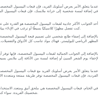
عندما يتعلق الأمر بعرض أسلوبك الفريد، فإن قبعات البيسبول المخصص
في إضافة لمسة شخصية إلى خزانة ملابسك، فإن قبعات البيسبول المخ
أحد الجوانب الأكثر جاذبية لقبعات البيسبول المخصصة هو القدرة على تخ
كنت تفضل مظهرًا كلاسيكيًا بسيطًا أو ترغب في الإدلاء ببيان جريء، فهناك خيارات لا حصر لها للتخصيص. بدءًا من الشعارات والأحرف المطرزة وحتى الأنماط والرسومات الفريدة، فإن الإمكانيات لا حدود لها حقًا.
بالإضافة إلى إضفاء طابع شخصي على تصميم قبعة البيسبول المخصصة ال
المظهر الرياضي للبوليستر، فهناك مواد تناسب كل الأذواق والتفضيلات.
بالإضافة إلى الجوانب الجمالية لقبعات البيسبول المخصصة، فإنها توفر 
لإخفاء يوم الشعر السيئ أو إضافة لمسة من الأناقة إلى ملابس بسي
عندما يتعلق الأمر بعرض أسلوبك الفريد مع قبعات البيسبول المخصصة
الفردية، فإن قبعات البيسبول المخصصة توفر طريقة ممتعة ومتعددة الا
في الختام، قبعات البيسبول المخصصة هي ملحق أنيق ومتعدد الاستخدا
شخصيتك الفريدة. سواء كنت تفضل المظهر الكلاسيكي البسيط أو ترغب في الإدلاء ببيان جريء، فإن قبعات البيسبول المخصصة هي القماش المثالي للتعبير عن أسلوبك الشخصي.