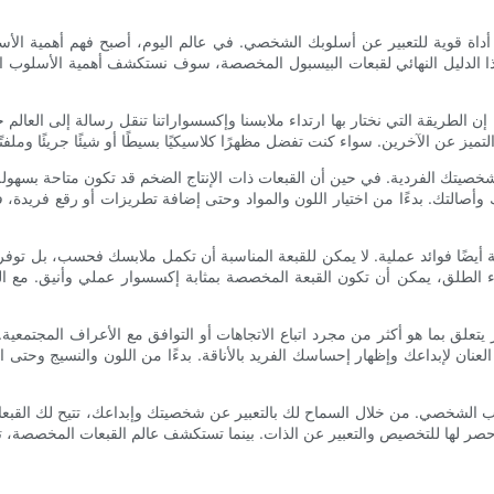
أداة قوية للتعبير عن أسلوبك الشخصي. في عالم اليوم، أصبح فهم أهمية 
 هذا الدليل النهائي لقبعات البيسبول المخصصة، سوف نستكشف أهمية الأس
لطريقة التي نختار بها ارتداء ملابسنا وإكسسواراتنا تنقل رسالة إلى العالم 
يتك الفردية. في حين أن القبعات ذات الإنتاج الضخم قد تكون متاحة بسهولة، 
وأصالتك. بدءًا من اختيار اللون والمواد وحتى إضافة تطريزات أو رقع فريدة،
ة أيضًا فوائد عملية. لا يمكن للقبعة المناسبة أن تكمل ملابسك فحسب، بل توف
ء الطلق، يمكن أن تكون القبعة المخصصة بمثابة إكسسوار عملي وأنيق. مع ال
يتعلق بما هو أكثر من مجرد اتباع الاتجاهات أو التوافق مع الأعراف المجتمع
العنان لإبداعك وإظهار إحساسك الفريد بالأناقة. بدءًا من اللون والنسيج وحت
ب الشخصي. من خلال السماح لك بالتعبير عن شخصيتك وإبداعك، تتيح لك القبعا