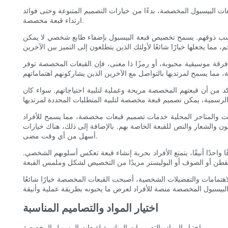
 البيسبول المخصصة، بدءًا من خيارات التصميم المتنوعة وحتى فوائد
ارتداء قبعة مخصصة.
قًا حسب ذوقهم. يسمح تخصيص قبعة البيسبول بإضفاء طابع شخصي لا يمكن
و فرقة موسيقية محبوبة، أو رمزًا ذا معنى، فإن القبعات المخصصة توفر
أكد من أن قبعتهم المخصصة مريحة وعملية لتلبية احتياجاتهم. سواء كان
ترنت والمتاجر المحلية خدمات تصميم قبعات مخصصة، مما يسمح للأفراد
النص للقبعة الخاصة بهم. بالإضافة إلى ذلك، هناك خيارات DIY لأولئك الذين يستمتعون بالنهج العملي لإنشاء غطاء مخصص خاص بهم. مع توفر هذه الموارد، أصبحت عملية إنشاء قبعة بيسبول مخصصة
أسهل من أي وقت مضى.
 واحدًا أنيقًا، يتمتع الأفراد بحرية إنشاء قبعة تعكس أسلوبهم الشخصي.
تمامات والتفضيلات الشخصية، أصبحت القبعات المخصصة خيارًا شائعًا
اختيار المواد والتصاميم المناسبة
اختيار المواد والتصميمات المناسبة لقبعات البيسبول المخصصة