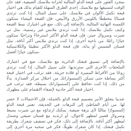
بمجرد العثور على قبعة الدلو المثالية لخزانة ملابسك الصيفية، فقد حان
الوقت لتنسيقها مع ملابسك. إحدى الطرق السهلة للقيام بذلك هي اختيار
قبعة تكمل الألوان في ملابسك. على سبيل المثال، إذا كنت ترتدي
فستانًا مخططًا باللونين الأزرق والأبيض، فإن القبعة البيضاء ستكون
اللمسة النهائية المثالية. بالإضافة إلى ذلك، ضع في اعتبارك نمط القبعة
وكيف تكمل ملابسك. إذا كنت ترتدي ملابس غير رسمية، مثل تي
شيرت وسروال جينز، فإن قبعة الدلو الأكثر استرخاءً وتراخيًا ستكون
خيارًا رائعًا. من ناحية أخرى، إذا كنت ترتدي ملابس أكثر أناقة، مثل
فستان الشمس أو بذلة، فإن قبعة الدلو الأكثر تنظيمًا والكلاسيكية
ستكون خيارًا أفضل.
بالإضافة إلى تنسيق قبعتك الدائرية مع ملابسك، ضع في اعتبارك
الملحقات الأخرى التي سترتديها. على سبيل المثال، إذا كنت ترتدي
زوجًا من الأقراط المميزة أو قلادة جريئة، فقد ترغب في اختيار قبعة
أكثر بساطة حتى تتمكن إكسسواراتك من احتلال مركز الصدارة. بدلًا
من ذلك، إذا كنت تحافظ على إكسسواراتك بسيطة، فقد ترغب في
اختيار قبعة أكثر جاذبية لإضفاء الاهتمام على مظهرك.
عندما يتعلق الأمر بتصميم قبعة الدلو بالجملة، فإن الاحتمالات لا حصر
لها. من أيام الشاطئ إلى النزهات في الحديقة، تعتبر قبعة الدلو
إكسسوارًا مثاليًا لأي نزهة صيفية. يمكنك ارتداؤه مع تي شيرت بسيط
وسروال قصير لمظهر كاجوال، أو ارتديه مع فستان صيفي وصندل
لمظهر أكثر أناقة. بالإضافة إلى ذلك، فكر في تصفيف شعرك بطريقة
تكمل قبعتك. إذا كان شعرك طويلًا، فكر في سحبه مرة أخرى إلى