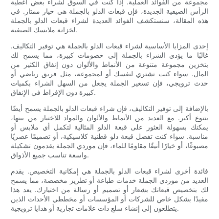
مجموعة من الفوائد العملية. إذا كنت في السوق لشراء بعض أغطية
الرأس الصيفية الجديدة، فإن قبعات الدلو بالجملة هي خيار ممتاز. في
هذه المقالة، سنستكشف الفوائد العديدة لشراء قبعات الدلو بالجملة
لخزانة ملابسك الصيفية.
إحدى المزايا الأساسية لشراء قبعات الدلو بالجملة هي توفير التكاليف.
غالبًا ما يؤدي الشراء بالجملة إلى خصومات كبيرة، مما يسمح لك
بتخزين مجموعة متنوعة من الأنماط والألوان دون إنفاق الكثير من
المال. سواء كنت تشتري لنفسك أو لمجموعة، مثل فريق رياضي أو
حدث ترويجي، فإن تسعير الجملة يجعل من السهل الشراء بكميات
كبيرة دون الإفراط في الإنفاق.
بالإضافة إلى توفير التكاليف، فإن شراء قبعات الدلو بالجملة يسمح أيضًا
بتنوع أكبر. مع العديد من الأنماط والألوان والمواد للاختيار من بينها،
يمكنك بسهولة العثور على قبعة الدلو المثالية لتكمل أي ملابس أو
مناسبة. سواء كنت تفضل قبعة دلو قطنية كلاسيكية، أو تصميمًا عصريًا
مصبوغًا، أو خيارًا أنيقًا مقاومًا للماء، فإن موردي الجملة يقدمون تشكيلة
واسعة تناسب جميع الأذواق.
فائدة أخرى لشراء قبعات الدلو بالجملة هي إمكانية التخصيص. يقدم
العديد من موردي الجملة خدمات طباعة أو تطريز مخصصة، مما يسمح
لك بتخصيص قبعاتك بشعار أو تصميم أو رسالة من اختيارك. يعد هذا
مفيدًا بشكل خاص للشركات أو المؤسسات أو مخططي الأحداث الذين
يتطلعون إلى إنشاء سلع ذات علامات تجارية أو هدايا ترويجية.