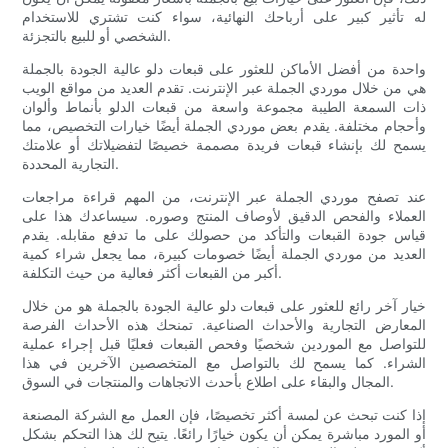
له تأثير كبير على أرباحك النهائية، سواء كنت تشتري للاستخدام
الشخصي أو للبيع بالتجزئة.
واحدة من أفضل الأماكن للعثور على قبعات دلو عالية الجودة بالجملة
هي من خلال موردي الجملة عبر الإنترنت. تقدم العديد من مواقع الويب
ذات السمعة الطيبة مجموعة واسعة من قبعات الدلو بأنماط وألوان
وأحجام مختلفة. يقدم بعض موردي الجملة أيضًا خيارات التخصيص، مما
يسمح لك بإنشاء قبعات فريدة مصممة خصيصًا لتفضيلاتك أو علامتك
التجارية المحددة.
عند تصفح موردي الجملة عبر الإنترنت، من المهم قراءة مراجعات
العملاء والفحص الدقيق لأوصاف المنتج وصوره. سيساعدك هذا على
قياس جودة القبعات والتأكد من حصولك على ما تدفع مقابله. يقدم
العديد من موردي الجملة أيضًا خصومات كبيرة، مما يجعل شراء كمية
أكبر من القبعات أكثر فعالية من حيث التكلفة.
خيار آخر رائع للعثور على قبعات دلو عالية الجودة بالجملة هو من خلال
المعارض التجارية والأحداث الصناعية. تمنحك هذه الأحداث الفرصة
للتواصل مع الموردين شخصيًا وفحص القبعات فعليًا قبل إجراء عملية
الشراء. كما يسمح لك بالتواصل مع المتخصصين الآخرين في هذا
المجال والبقاء على اطلاع بأحدث الاتجاهات والمنتجات في السوق.
إذا كنت تبحث عن لمسة أكثر تخصيصًا، فإن العمل مع الشركة المصنعة
أو المورد مباشرة يمكن أن يكون خيارًا رائعًا. يتيح لك هذا التحكم بشكل