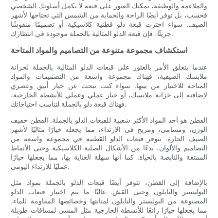
والملاءمة والوظيفة، يمكنك العثور على قبعة لا تكمل أسلوبك الشخصي
فحسب، بل توفر أيضًا الراحة والحماية من الشمس التي تحتاجها لأشهر
الصيف. سواء اخترت قبعة دلو قطنية كلاسيكية أو تصميمًا منقوشًا
جريئًا، فإن قبعة الدلو المثالية بالجملة موجودة في انتظارك.
استكشاف مجموعة متنوعة من التصاميم والمواد المتاحة
عندما يتعلق الأمر بالعثور على قبعات الدلو المثالية بالجملة لخزانة
ملابسك الصيفية، فهناك مجموعة واسعة من التصميمات والمواد
المتاحة للاختيار من بينها. سواء كنت تبحث عن خيار أنيق وعصري
لإضافته إلى خزانة ملابسك، أو خيار عملي وعملي للأنشطة الخارجية،
فهناك قبعة دلو بالجملة لتناسب احتياجاتك.
القطن هو أحد المواد الأكثر شعبية للقبعات الدلو بالجملة. القطن خفيف
الوزن، ومسامي، ومريح في الارتداء، مما يجعله خيارًا مثاليًا لأشهر
الصيف الحارة. تتوفر قبعات الدلو القطنية في مجموعة واسعة من
التصاميم والألوان، بدءًا من الأشكال الصلبة الكلاسيكية وحتى الأنماط
الممتعة والنابضة بالحياة. كما أنها سهلة العناية بها، مما يجعلها خيارًا
عمليًا للارتداء اليومي.
بالإضافة إلى القطن، تتوفر أيضًا قبعات الدلو بالجملة بمواد مثل
البوليستر والنايلون وحتى القش. غالبًا ما يتم اختيار قبعات الدلو
المصنوعة من البوليستر والنايلون لمتانتها وخصائصها المقاومة للماء،
مما يجعلها خيارًا رائعًا للأنشطة الخارجية مثل المشي لمسافات طويلة