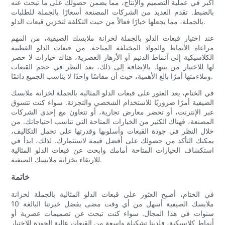
أكبر في عملية التصميم والإنتاج، مما يضمن حصولك على ما تبحث عنه
بالضبط. تقدم العديد من الشركات المصنعة أسعارًا بالجملة للطلبات
بالجملة، مما يجعلها خيارًا فعالاً من حيث التكلفة لتخزين قبعات الدلو.
عند اختيار قبعات الدلو بالجملة لخزانة ملابسك الصيفية، من المهم
مراعاة الأنماط والمواد المختلفة المتاحة. من قبعات الدلو القطنية
الكلاسيكية إلى أنماط الدنيم أو الأزهار العصرية، هناك خيارات لا حصر
لها للاختيار من بينها. بالإضافة إلى ذلك، يعد النظر في حجم القبعات
وملاءمتها أمرًا بالغ الأهمية، حيث أن مقاسًا واحدًا لا يناسب الجميع دائمًا.
في الختام، يعد العثور على قبعات الدلو المثالية بالجملة لخزانة ملابسك
الصيفية أمرًا ضروريًا للاستخدام الشخصي والتجزئة. سواء كنت تتسوق
عبر الإنترنت، أو تحضر معارض تجارية، أو تتعاون مع إحدى الشركات
المصنعة، فهناك الكثير من الخيارات المتاحة التي تناسب احتياجاتك. من
خلال النظر في جودة القبعات وأسلوبها وقدرتها على تحمل التكاليف،
يمكنك التأكد من حصولك على أفضل قيمة لاستثمارك. لذلك، ابدأ في
استكشاف الخيارات المتاحة أمامك وابحث عن قبعات الدلو المثالية
للارتقاء بخزانة ملابسك الصيفية.
خاتمة
في الختام، أصبح العثور على قبعات الدلو المثالية بالجملة لخزانة
ملابسك الصيفية أسهل من أي وقت مضى بفضل خبرتنا البالغة 10
سنوات في هذا المجال. سواء كنت تبحث عن تصميمات عصرية أو
أنماط كلاسيكية، فلدينا تشكيلة واسعة من القبعات عالية الجودة للاختيار