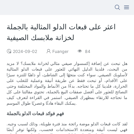
اعثر على قبعات الدلو المثالية بالجملة
لخزانة ملابسك الصيفية
2024-09-02
Fuanger
84
هل تبحث عن إضافة إكسسوار صيفي مثالي لخزانة ملابسك؟ لا مزيد
من البحث، فلدينا الدليل النهائي للعثور على قبعات الدلو المثالية
لأسلوبك الصيفي. سواء كنت متجهًا إلى الشاطئ، أو ذاهبًا للتنزه سيرًا
على الأقدام، أو تبحث فقط عن طريقة أنيقة وعملية للتغلب على
الحرارة، فلدينا كل ما تحتاجه. بدءًا من الأنماط والمواد المختلفة وحتى
النصائح للعثور على أفضل صفقات البيع بالجملة، تحتوي مقالتنا على كل
ما تحتاجه للارتقاء بمظهرك الصيفي. استمر في القراءة لتعرف كيف
يمكنك البقاء هادئًا وعصريًا طوال الموسم.
فهم فوائد قبعات الدلو بالجملة
لقد كانت قبعات الدلو موضة رائجة منذ فترة طويلة، وذلك لسبب وجيه.
فهي ليست أنيقة ومتعددة الاستخدامات فحسب، ولكنها توفر أيضًا