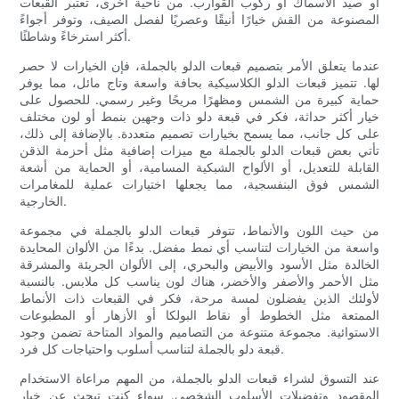
أو صيد الأسماك أو ركوب القوارب. من ناحية أخرى، تعتبر القبعات
المصنوعة من القش خيارًا أنيقًا وعصريًا لفصل الصيف، وتوفر أجواءً
أكثر استرخاءً وشاطئًا.
عندما يتعلق الأمر بتصميم قبعات الدلو بالجملة، فإن الخيارات لا حصر
لها. تتميز قبعات الدلو الكلاسيكية بحافة واسعة وتاج مائل، مما يوفر
حماية كبيرة من الشمس ومظهرًا مريحًا وغير رسمي. للحصول على
خيار أكثر حداثة، فكر في قبعة دلو ذات وجهين بنمط أو لون مختلف
على كل جانب، مما يسمح بخيارات تصميم متعددة. بالإضافة إلى ذلك،
تأتي بعض قبعات الدلو بالجملة مع ميزات إضافية مثل أحزمة الذقن
القابلة للتعديل، أو الألواح الشبكية المسامية، أو الحماية من أشعة
الشمس فوق البنفسجية، مما يجعلها اختيارات عملية للمغامرات
الخارجية.
من حيث اللون والأنماط، تتوفر قبعات الدلو بالجملة في مجموعة
واسعة من الخيارات لتناسب أي نمط مفضل. بدءًا من الألوان المحايدة
الخالدة مثل الأسود والأبيض والبحري، إلى الألوان الجريئة والمشرقة
مثل الأحمر والأصفر والأخضر، هناك لون يناسب كل ملابس. بالنسبة
لأولئك الذين يفضلون لمسة مرحة، فكر في القبعات ذات الأنماط
الممتعة مثل الخطوط أو نقاط البولكا أو الأزهار أو المطبوعات
الاستوائية. مجموعة متنوعة من التصاميم والمواد المتاحة تضمن وجود
قبعة دلو بالجملة لتناسب أسلوب واحتياجات كل فرد.
عند التسوق لشراء قبعات الدلو بالجملة، من المهم مراعاة الاستخدام
المقصود وتفضيلات الأسلوب الشخصي. سواء كنت تبحث عن خيار