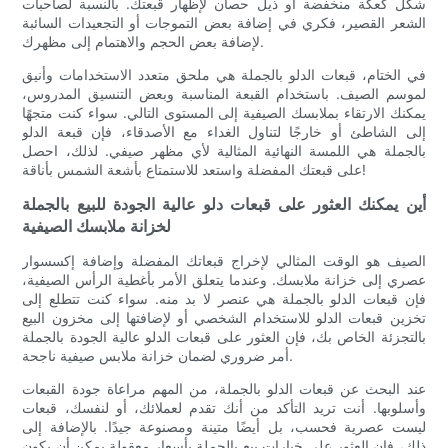
شكل كعكة منخفضة أو ذيل حصان لإظهار قبعتك. بالنسبة لصاحبات
الشعر القصير، فكري في إضافة بعض التموجات أو التجعيدات السائبة
لإضافة بعض الحجم والاهتمام إلى مظهرك.
في الختام، قبعات الدلو بالجملة هي ملحق متعدد الاستخدامات وأنيق
لموسم الصيف. باستخدام القبعة المناسبة وبعض التنسيق المدروس،
يمكنك الارتقاء بملابسك الصيفية إلى المستوى التالي. سواء كنت متجهًا
إلى الشاطئ أو خارجًا لتناول الغداء مع الأصدقاء، فإن قبعة الدلو
بالجملة هي اللمسة النهائية المثالية لأي مظهر صيفي. لذلك، احصل
على قبعتك المفضلة واستعد للاستمتاع بأشعة الشمس بأناقة!
أين يمكنك العثور على قبعات دلو عالية الجودة للبيع بالجملة
لخزانة ملابسك الصيفية
الصيف هو الوقت المثالي لإخراج قبعاتك المفضلة وإضافة إكسسوار
عصري إلى خزانة ملابسك. وعندما يتعلق الأمر بأغطية الرأس الصيفية،
فإن قبعات الدلو بالجملة هي عنصر لا بد منه. سواء كنت تتطلع إلى
تخزين قبعات الدلو للاستخدام الشخصي أو لإضافتها إلى مخزون البيع
بالتجزئة الخاص بك، فإن العثور على قبعات الدلو عالية الجودة بالجملة
أمر ضروري لضمان خزانة ملابس صيفية ناجحة.
عند البحث عن قبعات الدلو بالجملة، من المهم مراعاة جودة القبعات
وأسلوبها. أنت تريد التأكد من أنك تقدم لعملائك، أو لنفسك، قبعات
ليست عصرية فحسب، بل أيضًا متينة ومصنوعة جيدًا. بالإضافة إلى
ذلك، فإن العثور على خيارات بيع بالجملة بأسعار معقولة يمكن أن يكون