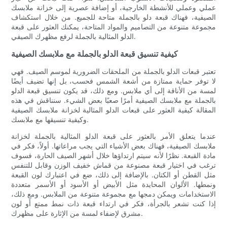
عملي وعملي للأنشطة الخارجية، أو إضافة عصرية إلى خزانة ملابسك
الصيفية، فهناك قبعة دلو بالجملة متاحة للجميع. من خلال استكشاف
مجموعة متنوعة من التصاميم والمواد المتاحة، يمكنك العثور على قبعة
الدلو المثالية بالجملة لرفع مظهرك الصيفي.
كيفية تنسيق قبعة الدلو بالجملة مع ملابسك الصيفية
تعتبر قبعات الدلو بالجملة من الملحقات الضرورية لموسم الصيف. فهي
لا توفر حماية ممتازة من أشعة الشمس فحسب، بل إنها تضيف أيضًا
لمسة من الأناقة إلى أي ملابس. ومع ذلك، قد يكون تنسيق قبعة الدلو
بالجملة مع ملابسك الصيفية أمرًا صعبًا بعض الشيء. سنناقش في هذه
المقالة كيفية العثور على قبعات الدلو المثالية لخزانة ملابسك الصيفية
وكيفية تنسيقها مع ملابسك.
عندما يتعلق الأمر بالعثور على قبعة الدلو المثالية بالجملة لخزانة
ملابسك الصيفية، فهناك بعض الأشياء التي يجب مراعاتها. أولاً، فكر في
مادة القبعة. نظرًا لأنه سيتم ارتداؤها خلال أشهر الصيف الحارة، فسوف
ترغب في اختيار قبعة مصنوعة من قماش خفيف الوزن وقابل للتنفس
مثل القطن أو الكتان. بالإضافة إلى ذلك، ضع في اعتبارك لون القبعة
ونمطها. الألوان المحايدة مثل الأبيض أو الأسود أو الأسمر متعددة
الاستخدامات ويمكن دمجها مع مجموعة متنوعة من الملابس. ومع ذلك،
إذا كنت تشعر بالجرأة، فكر في ارتداء قبعة ذات نمط ممتع أو لون
مشرق لإضفاء لمسة من الإثارة على مظهرك.