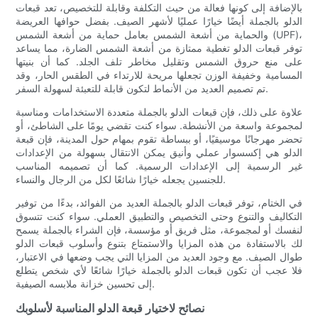
بالإضافة إلى كونها فعالة من حيث التكلفة وقابلة للتخصيص، تعد قبعات
الدلو بالجملة أيضًا خيارًا عمليًا لأشهر الصيف. بفضل حوافها العريضة
والحماية من أشعة الشمس بعامل حماية من أشعة الشمس (UPF)،
توفر قبعات الدلو تغطية ممتازة من أشعة الشمس الضارة، مما يساعد
على منع حروق الشمس وتقليل مخاطر تلف الجلد. كما أن بنيتها
المسامية وخفيفة الوزن تجعلها مريحة للارتداء في الطقس الحار، وقد
تم تصميم العديد من الأنماط لتكون قابلة للتعبئة لسهولة السفر.
علاوة على ذلك، فإن قبعات الدلو بالجملة متعددة الاستخدامات ومناسبة
لمجموعة واسعة من الأنشطة. سواء كنت تقضي يومًا على الشاطئ، أو
تحضر مهرجانًا موسيقيًا، أو ببساطة تقوم بمهام حول المدينة، فإن قبعة
الدلو هي إكسسوار عملي وأنيق يمكن الانتقال بسهولة من الإعدادات
غير الرسمية إلى الإعدادات الرسمية. كما أن تصميمه المناسب
للجنسين يجعله خيارًا شائعًا لكل من الرجال والنساء.
في الختام، توفر قبعات الدلو بالجملة العديد من الفوائد، بدءًا من توفير
التكاليف والتنوع وحتى التخصيص والتطبيق العملي. سواء كنت تتسوق
لنفسك أو لمجموعة، مثل فريق أو مؤسسة، فإن الشراء بالجملة يسمح
لك بالاستفادة من هذه المزايا والاستمتاع بتنوع وأسلوب قبعات الدلو
طوال الصيف. مع وجود العديد من المزايا التي يجب وضعها في الاعتبار،
فلا عجب أن تكون قبعات الدلو بالجملة خيارًا شائعًا لأي شخص يتطلع
إلى تحسين خزانة ملابسه الصيفية.
نصائح لاختيار قبعة الدلو المناسبة لأسلوبك