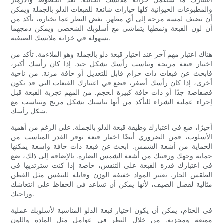
والمطبوعات الحيوانية كلها خيارات شائعة للقبعات الدلو بالجملة ويمكن
أن تضيف لمسة مرحة إلى أي مظهر. بغض النظر عما تختاره، تأكد من
أن لون القبعة ونمطها يتماشى مع أسلوبك الشخصي ويمكن دمجهما
بسهولة في خزانة ملابسك الصيفية.
هناك اعتبار مهم آخر عند اختيار قبعة دلو بالجملة وهو الملاءمة. تأكد من
اختيار قبعة مريحة وتناسب رأسك بشكل جيد. إذا كان رأسك أكبر،
فابحث عن قبعات ذات حزام قابل للتعديل أو حافة مرنة. من ناحية
أخرى، إذا كان رأسك أصغر، فضع في اعتبارك القبعات التي قد تكون
فضفاضة جدًا أو ذات حافة كبيرة الحجم. من المهم تجربة القبعة قبل
إجراء عملية الشراء للتأكد من أنها تناسبك بشكل مريح وتتناسب مع
شكل رأسك.
أخيرًا، ضع في اعتبارك وظيفة قبعة الدلو بالجملة. على الرغم من أهمية
الأسلوب، فمن الضروري أيضًا اختيار قبعة توفر القدر المناسب من
الحماية من أشعة الشمس. ابحث عن قبعة ذات حافة واسعة يمكنها
حماية وجهك ورقبتك من أشعة الشمس الضارة. بالإضافة إلى ذلك، ضع
في اعتبارك قدرة القبعة على التنفس، خاصة إذا كنت سترتديها في
الطقس الحار. تعتبر المواد خفيفة الوزن وقابلة للتنفس مثل القطن
مثالية لفصل الصيف، لأنها يمكن أن تساعد في الحفاظ على انتعاشك
وراحتك.
في الختام، يمكن أن يكون اختيار قبعة الدلو المناسبة لأسلوبك عملية
ممتعة ومجزية. من خلال النظر في عوامل مثل المادة واللون