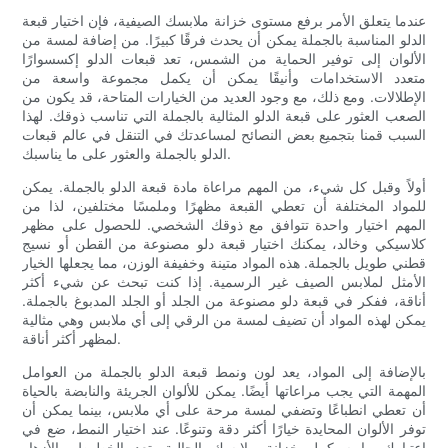
عندما يتعلق الأمر برفع مستوى خزانة ملابسك الصيفية، فإن اختيار قبعة
الدلو المناسبة بالجملة يمكن أن يحدث فرقًا كبيرًا. من إضافة لمسة من
الألوان إلى توفير الحماية من الشمس، تعد قبعات الدلو إكسسوارًا
متعدد الاستخدامات وأنيقًا يمكن أن يكمل مجموعة واسعة من
الإطلالات. ومع ذلك، مع وجود العديد من الخيارات المتاحة، قد يكون من
الصعب العثور على قبعة الدلو المثالية بالجملة التي تناسب ذوقك. لهذا
السبب قمنا بتجميع بعض النصائح لمساعدتك في التنقل في عالم قبعات
الدلو بالجملة والعثور على ما يناسبك.
أولاً وقبل كل شيء، من المهم مراعاة مادة قبعة الدلو بالجملة. يمكن
للمواد المختلفة أن تعطي القبعة مظهرًا وملمسًا مختلفين، لذا من
المهم اختيار واحدة تتوافق مع ذوقك الشخصي. للحصول على مظهر
كلاسيكي وخالد، يمكنك اختيار قبعة دلو مصنوعة من القطن أو نسيج
قطني طويل بالجملة. هذه المواد متينة وخفيفة الوزن، مما يجعلها الخيار
الأمثل لملابس الصيف غير الرسمية. إذا كنت تبحث عن شيء أكثر
أناقة، ففكر في قبعة دلو مصنوعة من الجلد أو الجلد المدبوغ بالجملة.
يمكن لهذه المواد أن تضيف لمسة من الرقي إلى أي ملابس وهي مثالية
لمظهر أكثر أناقة.
بالإضافة إلى المواد، يعد لون ونمط قبعة الدلو بالجملة من العوامل
المهمة التي يجب مراعاتها أيضًا. يمكن للألوان الجريئة والنابضة بالحياة
أن تعطي انطباعًا وتضفي لمسة مرحة على أي ملابس، بينما يمكن أن
توفر الألوان المحايدة خيارًا أكثر دقة وتنوعًا. عند اختيار النمط، ضع في
اعتبارك ما سيكمل خزانة ملابسك الحالية. تعد الخطوط والأزهار