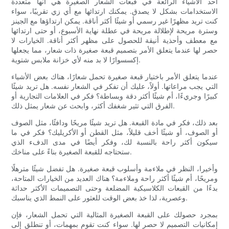
أحد الأشياء الرائعة في قبعات الشعار الصغيرة هي أنها متعددة
الاستخدامات بشكل لا يصدق. يمكنك ارتدائها مع أي زي تقريبًا، سواء
كنت تريد مظهرًا غير رسمي أو شيئًا أكثر أناقة. يمكن ارتداؤها مع الجينز
وسترة مريحة لإطلالة مريحة في عطلة نهاية الأسبوع، أو حتى ارتدائها
مع معطف وأحذية أنيقة للحصول على مظهر أكثر أناقة. الخيارات لا
حصر لها عندما يتعلق الأمر بتصميم قبعة صغيرة ذات شعار، مما يجعلها
إكسسوارًا لا بد منه لأي خزانة ملابس شتوية.
عندما يتعلق الأمر باختيار قبعة صغيرة تحمل شعارًا، هناك بعض الأشياء
التي يجب مراعاتها. أولاً، عليك أن تفكر في الشعار نفسه. هل تريد شيئًا
كبيرًا وجريءًا، أم شيئًا أكثر دقة وبساطة؟ فكر في العلامات التجارية أو
الفرق التي تثير شغفك أكثر، وابحث عن شعار يمثل ذلك.
بعد ذلك، فكر في مادة القبعة. هل تريد شيئًا مريحًا ودافئًا، مثل الصوف
أو الصوف، أو شيئًا أخف قليلاً، مثل القطن أو الأكريليك؟ فكر في ما
سيكون أكثر راحة بالنسبة لك، وفكر أيضًا في مدى الدفء الذي
ستحتاجه للقبعة الصغيرة بناءً على مناخك.
وأخيرا، النظر في ملاءمة وأسلوب قبعة صغيرة. هل تفضل شيئًا مترهلًا
ومريحًا، أم شيئًا أكثر راحة وملاءمة؟ هناك العديد من الخيارات المتاحة،
بدءًا من القبعات الكلاسيكية المضلعة وحتى التصميمات الأكثر حداثة
وعصرية، لذا خذ بعض الوقت للعثور على النمط الذي يناسبك.
بمجرد حصولك على القبعة الصغيرة المثالية التي تحمل الشعار، فإن
إمكانيات التصميم لا حصر لها. سواء كنت تقوم بمهمات، أو تنطلق إلى