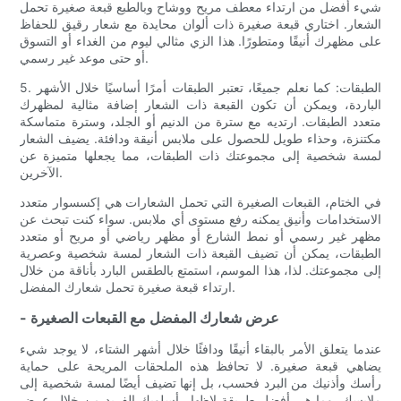
شيء أفضل من ارتداء معطف مريح ووشاح وبالطبع قبعة صغيرة تحمل
الشعار. اختاري قبعة صغيرة ذات ألوان محايدة مع شعار رقيق للحفاظ
على مظهرك أنيقًا ومتطورًا. هذا الزي مثالي ليوم من الغداء أو التسوق
أو حتى موعد غير رسمي.
5. الطبقات: كما نعلم جميعًا، تعتبر الطبقات أمرًا أساسيًا خلال الأشهر
الباردة، ويمكن أن تكون القبعة ذات الشعار إضافة مثالية لمظهرك
متعدد الطبقات. ارتديه مع سترة من الدنيم أو الجلد، وسترة متماسكة
مكتنزة، وحذاء طويل للحصول على ملابس أنيقة ودافئة. يضيف الشعار
لمسة شخصية إلى مجموعتك ذات الطبقات، مما يجعلها متميزة عن
الآخرين.
في الختام، القبعات الصغيرة التي تحمل الشعارات هي إكسسوار متعدد
الاستخدامات وأنيق يمكنه رفع مستوى أي ملابس. سواء كنت تبحث عن
مظهر غير رسمي أو نمط الشارع أو مظهر رياضي أو مريح أو متعدد
الطبقات، يمكن أن تضيف القبعة ذات الشعار لمسة شخصية وعصرية
إلى مجموعتك. لذا، هذا الموسم، استمتع بالطقس البارد بأناقة من خلال
ارتداء قبعة صغيرة تحمل شعارك المفضل.
- عرض شعارك المفضل مع القبعات الصغيرة
عندما يتعلق الأمر بالبقاء أنيقًا ودافئًا خلال أشهر الشتاء، لا يوجد شيء
يضاهي قبعة صغيرة. لا تحافظ هذه الملحقات المريحة على حماية
رأسك وأذنيك من البرد فحسب، بل إنها تضيف أيضًا لمسة شخصية إلى
ملابسك. وما هي أفضل طريقة لإظهار أسلوبك الفريد من خلال عرض