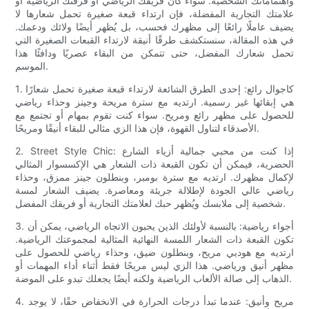
واهتماماتك الشخصية. سواء كان فريقك الرياضي أو فرقتك الرياضية أو
علامتك التجارية المفضلة، فإن ارتداء قبعة صغيرة تحمل شعارها لا
يضيف عاملًا رائعًا إلى مظهرك فحسب، بل يُظهر أيضًا ولائك ودعمك.
في هذه المقالة، سنستكشف طرقًا أنيقة لارتداء القبعات الصغيرة التي
تحمل شعارك المفضل، حتى تتمكن من البقاء عصريًا ودافئًا هذا
الموسم.
1. كاجوال رائع: إحدى الطرق الشائعة لارتداء قبعة صغيرة تحمل شعارًا
هي إبقائها غير رسمية. ارتديه مع سترة مريحة وجينز وحذاء رياضي
للحصول على مظهر رائع ومريح. سواء كنت تقوم بمهام أو تجتمع مع
الأصدقاء لتناول القهوة، فإن هذا الزي مثالي للبقاء أنيقًا ومريحًا.
2. Street Style Chic: إذا كنت من محبي جمالية أزياء الشارع
الحضرية، فيمكن أن تكون القبعة ذات الشعار هي الإكسسوار المثالي
لإكمال مظهرك. ارتديه مع سترة بومبر، وبنطلون جينز ممزق، وحذاء
رياضي عالي الجودة لإطلالة جريئة ومعاصرة. يضيف الشعار لمسة
شخصية إلى ملابسك ويُظهر حبك لعلامتك التجارية أو فريقك المفضل.
3. أجواء رياضية: بالنسبة لأولئك الذين يحبون الاتجاه الرياضي، يمكن أن
تكون القبعة ذات الشعار اللمسة النهائية المثالية لمجموعتك الرياضية.
ارتديه مع هوديي مريح، وبنطلون ضيق، وحذاء رياضي للحصول على
مظهر أنيق ورياضي. هذا الزي ليس مريحًا فقط أثناء أداء المهمات أو
الذهاب إلى صالة الألعاب الرياضية ولكنه أيضًا يجعلك تبدو على الموضة.
4. مريح وأنيق: عندما تبدأ درجات الحرارة في الانخفاض حقًا، لا يوجد