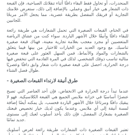
المنحدرات، أو تحاول فقط البقاء دافئًا أثناء تنقلاتك الصباحية، فإن القبعة
ذات الشعار هي خيار أنيق وعملي. بالإضافة إلى ذلك، ستعرض علامتك
التجارية أو فريقك المفضل بطريقة عصرية، مما يجعل الأمر مربحًا
للجانبين.
في الختام، القبعات الصغيرة التي تحمل الشعارات هي طريقة رائعة
للبقاء دافئًا وأنيقًا خلال الأشهر الباردة. سواء كنت من عشاق الرياضة
المتعصبين أو مجرد معجب بعلامة تجارية معينة، فهناك قبعة صغيرة
تناسبك. مع وجود العديد من الخيارات للاختيار من بينها فيما يتعلق
بالشعارات والمواد والأنماط، فمن السهل العثور على قبعة صغيرة
مثالية تناسب ذوقك الشخصي. لذلك في المرة القادمة التي تنخفض فيها
درجة الحرارة، احصل على قبعة صغيرة ذات شعار وابق دافئًا وعصريًا
طوال فصل الشتاء.
- طرق أنيقة لارتداء القبعات الصغيرة
عندما تبدأ درجة الحرارة في الانخفاض، فإن أحد العناصر التي تصبح
عنصرًا أساسيًا في خزانة ملابس الجميع هي القبعة الكلاسيكية. فهو لا
يبقيك دافئًا ومرتاحًا خلال الأشهر الباردة فحسب، بل يمكنه أيضًا إضافة
لمسة أنيقة إلى أي ملابس. وعندما يكون لديك خيار تخصيص قبعتك
الصغيرة بشعارك المفضل، فإن ذلك يأخذ أسلوب لعبك إلى مستوى
جديد تمامًا.
تعتبر القبعات الصغيرة ذات الشعارات طريقة رائعة لعرض أسلوبك