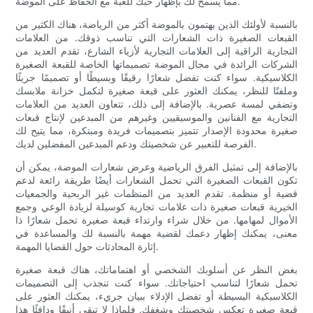
مما يسمح لك بإظهار حبك للعبة مع الحفاظ على الموضة.
بالنسبة لأولئك الذين يهتمون بالموضة أكثر من الرياضة، هناك الكثير من
القبعات الصغيرة ذات الشعارات التي تناسب ذوقك. من العلامات
التجارية الراقية إلى العلامات التجارية لأزياء الشارع، تقدم العديد من
الشركات الرائدة في مجال الموضة تصميماتها الخاصة للقبعة الصغيرة
الكلاسيكية. سواء كنت تفضل شعارًا رقيقًا وبسيطًا أو تصميمًا جريئًا
وملفتًا للنظر، يمكنك العثور على قبعة صغيرة لتكمل خزانة ملابسك
وتضفي لمسة عصرية. بالإضافة إلى ذلك، تتعاون العديد من العلامات
التجارية مع الفنانين والموسيقيين وغيرهم من المبدعين لإنتاج قبعات
صغيرة محدودة الإصدار تتميز بتصميمات فريدة ومبتكرة، مما يتيح لك
الفرصة للتعبير عن شخصيتك ودعم المبدعين المفضلين لديك.
بالإضافة إلى تمثيل الفرق الرياضية وعرض شعارات الموضة، يمكن أن
تكون القبعات الصغيرة التي تحمل الشعارات أيضًا طريقة رائعة لدعم
قضية أو منظمة. تقدم العديد من المنظمات غير الربحية والجمعيات
الخيرية قبعات صغيرة ذات علامات تجارية كوسيلة لزيادة الوعي وجمع
الأموال لمهامها. من خلال شراء وارتداء قبعة صغيرة تحمل شعارًا ذا
معنى، يمكنك إظهار دعمك لقضية مهمة بالنسبة لك والمساعدة في
إثارة المحادثات حول القضايا المهمة.
بغض النظر عن أسلوبك الشخصي أو اهتماماتك، هناك قبعة صغيرة
تحمل شعارًا لتناسب احتياجاتك. سواء كنت تنجذب إلى التصميمات
الكلاسيكية البسيطة أو تفضل الإدلاء ببيان جريء، يمكنك العثور على
قبعة صغيرة تعكس شخصيتك وشغفك. فلماذا لا تبقى أنيقًا ودافئًا هذا