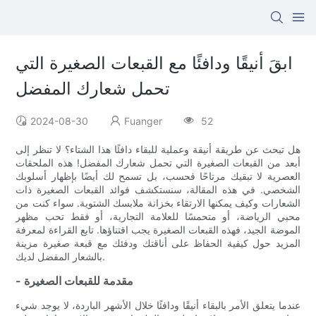
ابقَ أنيقًا ودافئًا مع القبعات الصغيرة التي
تحمل شعارك المفضل
2024-08-30
Fuanger
52
هل تبحث عن طريقة أنيقة وعملية للبقاء دافئًا هذا الشتاء؟ لا تنظر إلى
أبعد من القبعات الصغيرة التي تحمل شعارك المفضل! هذه الملحقات
العصرية لا تبقيك مرتاحًا فحسب، بل تسمح لك أيضًا بإظهار أسلوبك
الشخصي. في هذه المقالة، سنستكشف فوائد القبعات الصغيرة ذات
الشعارات وكيف يمكنها الارتقاء بخزانة ملابسك الشتوية. سواء كنت من
محبي الرياضة، أو متحمسًا للعلامة التجارية، أو فقط تحب مظهر
الموضة الجيد، فهذه القبعات الصغيرة يجب اقتناؤها. تابع القراءة لمعرفة
المزيد حول كيفية الحفاظ على أناقتك ودفئك مع قبعة صغيرة مزينة
بالشعار المفضل لديك.
- مقدمة للقبعات الصغيرة
عندما يتعلق الأمر بالبقاء أنيقًا ودافئًا خلال الأشهر الباردة، لا يوجد شيء