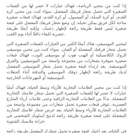
إذا كنت من محبي الرياضة، فهناك خيارات لا حصر لها من القبعات
الصغيرة التي تحمل شعار فريقك المفضل. سواء كنت من محبي كرة
القدم، أو كرة السلة، أو البيسبول، أو كرة القدم، فهناك قبعات صغيرة
متاحة لكل فريق يمكن تخيله. إن وضع شعار فريقك المفضل على قبعة
صغيرة ليس فقط طريقة رائعة لإظهار دعمك، ولكنه أيضًا طريقة
عصرية للبقاء دافئًا أثناء يوم اللعب.
لمحبي الموسيقى، هناك أيضًا الكثير من الخيارات للقبعات الصغيرة التي
تحمل شعار فرقتك المفضلة أو الفنان. سواء كنت من محبي موسيقى
الروك الكلاسيكية أو الهيب هوب أو موسيقى البوب، فهناك قبعات
صغيرة متوفرة بشعارات من مجموعة واسعة من الموسيقيين والفرق
الموسيقية. يعد ارتداء قبعة صغيرة تحمل شعار الموسيقى المفضل
لديك طريقة رائعة لإظهار ذوقك الموسيقي والتدفئة أثناء الحفلات
الموسيقية أو المهرجانات الخارجية.
إذا كنت من محبي العلامات التجارية للأزياء ونمط الحياة، فهناك أيضًا
خيارات لا حصر لها للقبعات الصغيرة التي تحمل شعار علامتك التجارية
المفضلة. بدءًا من العلامات التجارية الراقية وحتى علامات أزياء الشارع
العصرية، تتوفر قبعات صغيرة تحمل شعارات من مجموعة واسعة من
العلامات التجارية للأزياء ونمط الحياة. يعد عرض شعار علامتك التجارية
المفضلة على قبعة صغيرة طريقة رائعة لدمج أسلوبك الشخصي في
خزانة ملابسك الشتوية.
في الختام، يعد اختيار قبعة صغيرة تحمل شعارك المفضل طريقة رائعة