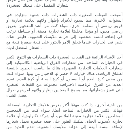
شعارك المفضل على قبعتك الصغيرة؟
أصبحت القبعات الصغيرة ذات الشعارات ذات شعبية متزايدة في
السنوات الأخيرة، مما يسمح للأفراد بإظهار ولائهم لعلامة تجارية أو
فريق رياضي أو منظمة أخرى. سواء كنت من أشد المعجبين بفريق
رياضي معين، أو مؤيدًا مخلصًا لعلامة تجارية معينة، أو ببساطة ترغب
في إضافة لمسة شخصية إلى خزانة ملابسك الشتوية، فليس هناك
نقص في الخيارات عندما يتعلق الأمر بالعثور على قبعة صغيرة قبعة مع
الشعار المفضل لديك.
أحد الأشياء الرائعة في القبعات الصغيرة ذات الشعارات هو التنوع الكبير
في الخيارات المتاحة. من شعارات الفرق الرياضية الكلاسيكية إلى
شعارات العلامات التجارية الشهيرة، هناك ما يناسب الجميع. بالنسبة
لعشاق الرياضة، هناك خيارات لا حصر لها للاختيار من بينها، سواء كنت
من محبي كرة القدم أو البيسبول أو كرة السلة أو كرة القدم. تقدم
العديد من الفرق الرياضية الاحترافية مجموعة من القبعات الصغيرة
التي تتميز بشعاراتها، مما يسمح للمعجبين بإظهار ولائهم لفريقهم طوال
فصل الشتاء.
من ناحية أخرى، إذا كنت مهتمًا أكثر بعرض علامتك التجارية المفضلة،
فهناك الكثير من الخيارات المتاحة أيضًا. سواء كنت من المعجبين
المخلصين لعلامة تجارية معينة للملابس، أو شركة تكنولوجيا، أو علامة
تجارية لأسلوب الحياة، يمكنك العثور على قبعة صغيرة تحمل شعارها
لإضافة لمسة أنيقة إلى خزانة ملابسك الشتوية. تقدم العديد من