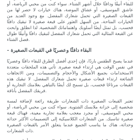
للبقاء أنيقًا ودافئًا خلال أشهر الشتاء. سواء كنت من محبي الرياضة، أو
عاشق الموسيقى، أو عشاق الموضة، هناك خيارات لا حصر لها من
القبعات الصغيرة التي تحمل شعارك المفضل. مع وجود العديد من
الخيارات المتاحة، من السهل العثور على قبعة صغيرة لا تبقيك دافئًا
فحسب، بل تمثل أيضًا أسلوبك واهتماماتك الشخصية. لذا انطلق وابحث
عن القبعة المثالية التي تحمل شعارك المفضل لتبقيك دافئًا وأنيقًا طوال
فصل الشتاء.
- البقاء دافئًا وعصريًا في القبعات الصغيرة
عندما يصبح الطقس باردًا، فإن إحدى أفضل الطرق للبقاء دافئًا وعصريًا
في نفس الوقت هي ارتداء قبعة صغيرة. تأتي هذه الملحقات متعددة
الاستخدامات بجميع الأشكال والأحجام والتصميمات، ومن الاتجاهات
الشائعة ارتداء قبعات صغيرة تحمل شعارك المفضل. لا تبقيك هذه
القبعات مرتاحًا فحسب، بل تسمح لك أيضًا بالتباهي بعلامتك التجارية أو
فريقك المفضل بأناقة.
تعتبر القبعات الصغيرة ذات الشعارات طريقة رائعة لإضافة لمسة
شخصية إلى خزانة ملابسك الشتوية. سواء كنت من محبي الرياضة، أو
محبي الموسيقى، أو مجرد معجب بعلامة تجارية معينة، فهناك قبعة
صغيرة تناسبك. من الشعارات الكلاسيكية إلى التصميمات الأكثر حداثة
وحداثة، هناك ما يناسب الجميع عندما يتعلق الأمر بالقبعات الصغيرة
ذات الشعارات.