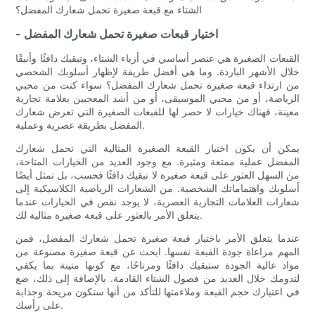
الشتاء مع قبعة صغيرة تحمل شعارك المفضل؟
- اختيار قبعات صغيرة تحمل شعارك المفضل
القبعات الصغيرة هي عنصر أساسي في أزياء الشتاء، وتبقيك دافئًا وأنيقًا
خلال الأشهر الباردة. وما هي أفضل طريقة لإظهار أسلوبك الشخصي
من ارتداء قبعة صغيرة تحمل شعارك المفضل؟ سواء كنت من محبي
الرياضة، أو من محبي الموسيقى، أو من أشد المعجبين بعلامة تجارية
معينة، فهناك خيارات لا حصر لها للقبعات الصغيرة التي تعرض شعارك
المفضل بطريقة عصرية وعملية.
يمكن أن يكون اختيار القبعة الصغيرة المثالية التي تحمل شعارك
المفضل عملية ممتعة ومثيرة. مع وجود العديد من الخيارات المتاحة،
من السهل العثور على قبعة صغيرة لا تبقيك دافئًا فحسب، بل تمثل أيضًا
أسلوبك واهتماماتك الشخصية. من الشعارات الرياضية الكلاسيكية إلى
شعارات العلامات التجارية العصرية، لا يوجد نقص في الخيارات عندما
يتعلق الأمر بالعثور على قبعة صغيرة مثالية لك.
عندما يتعلق الأمر باختيار قبعة صغيرة تحمل شعارك المفضل، فمن
المهم مراعاة جودة القبعة نفسها. ابحث عن قبعة صغيرة مصنوعة من
مواد عالية الجودة ستبقيك دافئًا ومرتاحًا، مع كونها متينة بما يكفي
لتدومك خلال العديد من فصول الشتاء القادمة. بالإضافة إلى ذلك، ضع
في اعتبارك حجم القبعة وملاءمتها للتأكد من أنها ستكون مريحة وجذابة
على رأسك.