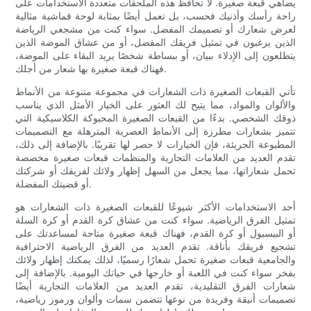
يضاهي قبعة صغيرة. لا تحافظ هذه الملحقات متعددة الاستخدامات على
راحة رأسك وأذنيك فحسب، بل تعمل أيضًا بمثابة لوحة قماشية مثالية
لعرض شعارك أو تصميمك المفضل. سواء كنت من مشجعي الرياضة
الذين يرغبون في تمثيل فريقك المفضل، أو من عشاق الموضة الذين
يتطلعون إلى الإدلاء ببيان، أو ببساطة شخصًا يريد البقاء على الموضة،
فهناك قبعة صغيرة بها شعار من أجلك.
تأتي القبعات الصغيرة ذات الشعارات في مجموعة متنوعة من الأنماط
والألوان والمواد، مما يتيح لك العثور على الخيار الأمثل الذي يناسب
ذوقك الشخصي. بدءًا من القبعات الصغيرة المحبوكة الكلاسيكية التي
تتميز بشعارات مطرزة إلى الأنماط العصرية المترهلة مع التصميمات
المطبوعة الجريئة، فإن الخيارات لا حصر لها تقريبًا. بالإضافة إلى ذلك،
تقدم العديد من العلامات التجارية والمنظمات قبعات صغيرة مخصصة
تحمل شعاراتها، مما يجعل من السهل إظهار ولائك لفريقك أو شركتك
أو قضيتك المفضلة.
أحد الاستخدامات الأكثر شيوعًا للقبعات الصغيرة ذات الشعارات هو
تمثيل الفرق الرياضية. سواء كنت من عشاق كرة القدم أو كرة السلة
أو البيسبول أو كرة القدم، فهناك قبعة صغيرة متاحة لمساعدتك على
تشجيع فريقك بأناقة. تقدم العديد من الفرق الرياضية الاحترافية
والجامعية قبعات صغيرة تحمل شعارًا رسميًا، لذلك يمكنك إظهار ولائك
بفخر سواء كنت في اللعبة أو خارجها في حياتك اليومية. بالإضافة إلى
شعارات الفرق التقليدية، تقدم العديد من العلامات التجارية أيضًا
تصميمات أنيقة وفريدة من نوعها تتضمن سمات وألوان ورموز رياضية،