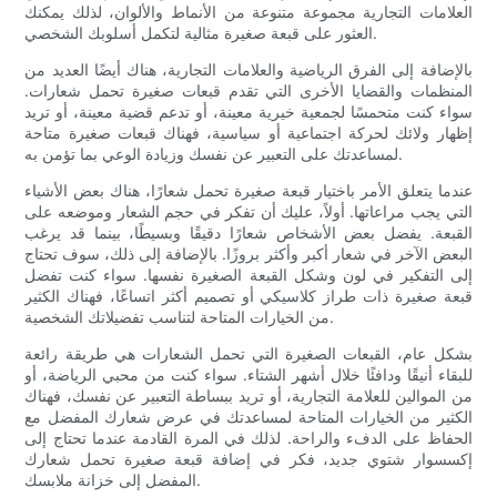
العلامات التجارية مجموعة متنوعة من الأنماط والألوان، لذلك يمكنك
العثور على قبعة صغيرة مثالية لتكمل أسلوبك الشخصي.
بالإضافة إلى الفرق الرياضية والعلامات التجارية، هناك أيضًا العديد من
المنظمات والقضايا الأخرى التي تقدم قبعات صغيرة تحمل شعارات.
سواء كنت متحمسًا لجمعية خيرية معينة، أو تدعم قضية معينة، أو تريد
إظهار ولائك لحركة اجتماعية أو سياسية، فهناك قبعات صغيرة متاحة
لمساعدتك على التعبير عن نفسك وزيادة الوعي بما تؤمن به.
عندما يتعلق الأمر باختيار قبعة صغيرة تحمل شعارًا، هناك بعض الأشياء
التي يجب مراعاتها. أولاً، عليك أن تفكر في حجم الشعار وموضعه على
القبعة. يفضل بعض الأشخاص شعارًا دقيقًا وبسيطًا، بينما قد يرغب
البعض الآخر في شعار أكبر وأكثر بروزًا. بالإضافة إلى ذلك، سوف تحتاج
إلى التفكير في لون وشكل القبعة الصغيرة نفسها. سواء كنت تفضل
قبعة صغيرة ذات طراز كلاسيكي أو تصميم أكثر اتساعًا، فهناك الكثير
من الخيارات المتاحة لتناسب تفضيلاتك الشخصية.
بشكل عام، القبعات الصغيرة التي تحمل الشعارات هي طريقة رائعة
للبقاء أنيقًا ودافئًا خلال أشهر الشتاء. سواء كنت من محبي الرياضة، أو
من الموالين للعلامة التجارية، أو تريد ببساطة التعبير عن نفسك، فهناك
الكثير من الخيارات المتاحة لمساعدتك في عرض شعارك المفضل مع
الحفاظ على الدفء والراحة. لذلك في المرة القادمة عندما تحتاج إلى
إكسسوار شتوي جديد، فكر في إضافة قبعة صغيرة تحمل شعارك
المفضل إلى خزانة ملابسك.