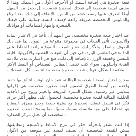
قبعة صغيرة هي إضافة اسمك أو الأحرف الأولى من اسمك. وهذا لا
يضيف لمسة شخصية إلى قبعتك الصغيرة فحسب، بل يجعل من السهل
أيضًا التعرف عليها وسط حشد من الناس. بالإضافة إلى ذلك، تعد الرقع
والدبابيس المخصصة طريقة رائعة لإضفاء لمسة جمالية على قبعتك
الصغيرة وإظهار اهتماماتك أو هواياتك.
عند اختيار قبعة صغيرة مخصصة، من المهم أن تأخذ في الاعتبار المادة
والأسلوب. تأتي القبعات في مجموعة متنوعة من المواد، بما في ذلك
الصوف والقطن والأكريليك. تعتبر القبعات الصوفية رائعة للحفاظ على
الدفء في الطقس البارد، في حين أن القبعات القطنية والأكريليك قابلة
للتنفس وخفيفة الوزن. بالإضافة إلى ذلك، ضع في اعتبارك مدى ملاءمة
القبعة وأسلوبها. سواء كنت تفضل المقاس الفضفاض أو النمط الأكثر
ملاءمة للشكل، فهناك قبعات صغيرة مخصصة لتناسب كل التفضيلات.
بمجرد اختيار القبعة الشخصية المثالية، فقد حان الوقت لتتألق بها بثقة.
واحدة من أبسط الطرق لتصميم قبعة صغيرة مخصصة هي إقرانها
بملابس غير رسمية. تشكل السترة المريحة والجينز وزوج من الأحذية
الخلفية المثالية لقبعة صغيرة مخصصة. للحصول على مظهر أكثر جرأة،
فكر في تنسيق قبعتك الصغيرة مع سترة جلدية وجينز ممزق. المفتاح
هو الحفاظ على بقية ملابسك بسيطة نسبيًا، مما يسمح لقبعتك الصغيرة
المخصصة أن تحتل مركز الصدارة.
إذا كنت تشعر بالجرأة، فكر في مزج الأنماط والأنسجة ومطابقتها.
يمكن للقبعة المخصصة أن تضيف لمسة غير متوقعة من الألوان
والشخصية إلى الزي، لذلك لا تخف من التجربة. ارتدي قبعة صغيرة