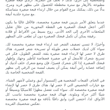
مطبوعة بالأزهار مع سترة مخططة للحصول على مظهر فريد ومرح.
بدلًا من ذلك، يمكنك مزج القوام من خلال ارتداء قبعة صغيرة متماسكة
مع سترة جلدية أنيقة.
عندما يتعلق الأمر بتزيين قبعة صغيرة مخصصة، فالأقل غالبًا ما يكون
أكثر. اجعل قبعتك الصغيرة هي النقطة المحورية من خلال تقليل
الملحقات الأخرى إلى الحد الأدنى. زوج بسيط من الأقراط أو قلادة
رقيقة يمكن أن تكمل قبعتك الصغيرة دون أن تطغى على المظهر.
وأخيرًا، لا تنسي تصفيف الشعر عند ارتداء قبعة صغيرة مخصصة لك.
سواء كان لديك خصلات شعر طويلة أو تسريحة شعر قصيرة، هناك
طرق لا حصر لها لارتداء قبعة صغيرة بثقة. للشعر الطويل، فكر في
تسريح شعرك للأسفل أو في ضفيرة فضفاضة لتأطير وجهك وإظهار
قبعتك الصغيرة. إذا كان شعرك قصيرًا، فإن وضع شعرك خلف أذنيك أو
إضافة عصابة رأس أنيقة يمكن أن يضيف لمسة من الرقي إلى مظهر
القبعة الشخصية الخاصة بك.
في الختام، القبعات الشخصية هي إكسسوار أنيق وعملي لأشهر الشتاء.
مع خيارات التخصيص التي لا حصر لها، هناك طرق لا حصر لها لإنشاء
قبعة صغيرة مخصصة لك. سواء كنت تفضل مظهرًا كلاسيكيًا وبسيطًا أو
شيئًا أكثر جرأة وملونة، فهناك قبعة صغيرة مخصصة تناسب كل
الأذواق. لذا، احتضن البرد وابق دافئًا بأناقة مع قبعة صغيرة مخصصة
تعكس شخصيتك الفريدة.