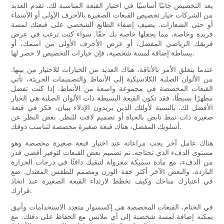
يعد التخصيص جانبًا أساسيًا في اختيار القبعة المناسبة لك. تقدم العديد
من الشركات خيار تخصيص القبعات الصغيرة بالأحرف الأولى أو الأسماء
أو حتى الشعارات. يضيف إضفاء الطابع الشخصي على قبعتك لمسة
فريدة وخاصة، مما يجعلها خاصة بك حقًا. سواء كنت ترغب في عرض
فريقك الرياضي المفضل، أو عرض الأحرف الأولى من اسمك، أو
ببساطة إضافة لمسة شخصية، فإن خيارات التخصيص لا حصر لها.
عندما يتعلق الأمر بالأناقة، هناك العديد من الخيارات للاختيار من بينها.
من الألوان الصلبة الكلاسيكية إلى الأنماط والتصميمات الجريئة، تأتي
القبعات المخصصة في مجموعة واسعة من الأنماط. إذا كنت تفضل
مظهرًا بسيطًا، فقد تكون القبعة البسيطة ذات الألوان الصلبة هي الخيار
الأفضل لك. بالنسبة لأولئك الذين يريدون الإدلاء ببيان، فكر في قبعة
صغيرة ذات نمط نابض بالحياة أو تصميم لافت للنظر. بغض النظر عن
أسلوبك المفضل، هناك قبعة صغيرة مخصصة لتناسب ذوقك.
هناك عامل آخر يجب مراعاته عند اختيار قبعة صغيرة مخصصة وهو
مستوى الدفء الذي تحتاجه. تم تصميم بعض القبعات لتوفير أقصى قدر
من الدفء، مع مادة سميكة معزولة لتبقيك دافئًا في درجات الحرارة
الباردة. والبعض الآخر أكثر خفة الوزن ومصمم للطقس المعتدل. ضع
في اعتبارك مناخك وكيف تخطط لارتداء القبعة الصغيرة عند اتخاذ
قرارك.
في الختام، القبعات المخصصة هي إكسسوار متعدد الاستخدامات وأنيق
يمكنه إضافة لمسة شخصية إلى أي ملابس مع الحفاظ على دفئك. مع