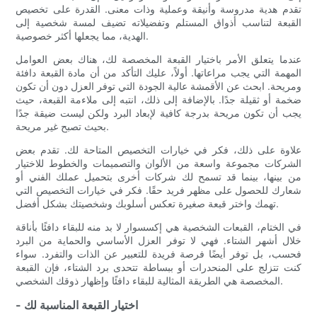
تقدم هدية مدروسة وأنيقة وعملية وذات معنى. القدرة على تخصيص
القبعة لتناسب أذواق المستلم وتفضيلاته تضيف لمسة شخصية إلى
الهدية، مما يجعلها أكثر خصوصية.
عندما يتعلق الأمر باختيار القبعة المخصصة لك، هناك بعض العوامل
المهمة التي يجب مراعاتها. أولاً، عليك التأكد من أن مادة القبعة دافئة
ومريحة. ابحث عن الأقمشة عالية الجودة التي توفر العزل دون أن تكون
ضخمة أو ثقيلة جدًا. بالإضافة إلى ذلك، انتبه إلى ملاءمة القبعة، حيث
يجب أن تكون مريحة بدرجة كافية لإبعاد البرد ولكن ليست ضيقة جدًا
بحيث تصبح غير مريحة.
علاوة على ذلك، فكر في خيارات التخصيص المتاحة لك. تقدم بعض
الشركات مجموعة واسعة من الألوان والتصميمات والخطوط للاختيار
من بينها، بينما قد تسمح لك شركات أخرى بتحميل عملك الفني أو
شعارك للحصول على مظهر فريد حقًا. فكر في خيارات التخصيص التي
تهمك واختر قبعة صغيرة تعكس أسلوبك وشخصيتك بشكل أفضل.
في الختام، القبعات الشخصية هي إكسسوار لا بد منه للبقاء دافئًا بأناقة
خلال أشهر الشتاء. فهي لا توفر العزل الأساسي والحماية من البرد
فحسب، بل توفر أيضًا فرصة فريدة للتعبير عن الذات والتفرد. سواء
كنت تتزلج على المنحدرات أو ببساطة تتحدى برد الشتاء، فإن القبعة
المخصصة هي الطريقة المثالية للبقاء دافئًا وإظهار ذوقك الشخصي.
- اختيار القبعة المناسبة لك