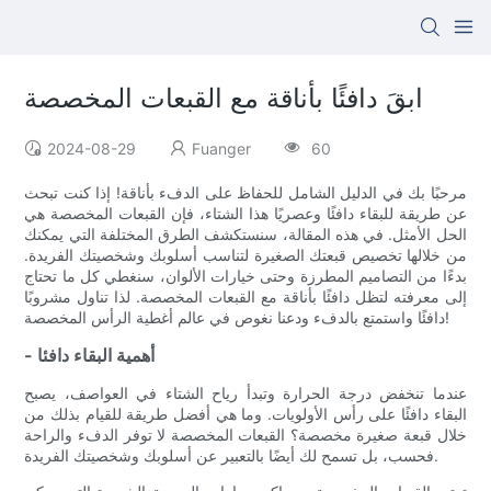
ابقَ دافئًا بأناقة مع القبعات المخصصة
2024-08-29
Fuanger
60
مرحبًا بك في الدليل الشامل للحفاظ على الدفء بأناقة! إذا كنت تبحث
عن طريقة للبقاء دافئًا وعصريًا هذا الشتاء، فإن القبعات المخصصة هي
الحل الأمثل. في هذه المقالة، سنستكشف الطرق المختلفة التي يمكنك
من خلالها تخصيص قبعتك الصغيرة لتناسب أسلوبك وشخصيتك الفريدة.
بدءًا من التصاميم المطرزة وحتى خيارات الألوان، سنغطي كل ما تحتاج
إلى معرفته لتظل دافئًا بأناقة مع القبعات المخصصة. لذا تناول مشروبًا
دافئًا واستمتع بالدفء ودعنا نغوص في عالم أغطية الرأس المخصصة!
- أهمية البقاء دافئا
عندما تنخفض درجة الحرارة وتبدأ رياح الشتاء في العواصف، يصبح
البقاء دافئًا على رأس الأولويات. وما هي أفضل طريقة للقيام بذلك من
خلال قبعة صغيرة مخصصة؟ القبعات المخصصة لا توفر الدفء والراحة
فحسب، بل تسمح لك أيضًا بالتعبير عن أسلوبك وشخصيتك الفريدة.