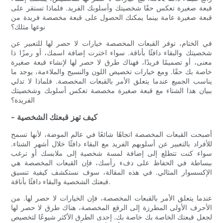
قبعة صغيرة تعكس حقًا شخصيتك وأسلوبك الفريد. فلماذا تستقر على
قبعة صغيرة عامة بينما يمكنك الحصول على قبعة مخصصة فريدة من
نوعها مثلك؟
في الختام، توفر القبعات المخصصة خيارات لا حصر لها للتعبير عن
شخصيتك والبقاء دافئًا بأناقة. سواء اخترت إضافة اسمك، أو رمزًا ذا
معنى، أو تصميمًا فريدًا، فهناك طرق لا حصر لها لإنشاء قبعة صغيرة
خاصة بك حقًا. ومع خيارات تخصيص اللون والنسيج والملاءمة، يوجد ما
يناسب الجميع عندما يتعلق الأمر بالقبعات المخصصة. فلماذا لا تدلي
ببيان هذا الشتاء مع قبعة صغيرة مخصصة تعكس أسلوبك وشخصيتك
الفريدة؟
- كيف تهز قبعتك الشخصية
أصبحت القبعات المخصصة اتجاهًا شائعًا في عالم الموضة، لأنها تسمح
للأفراد بالتعبير عن أسلوبهم الفريد مع البقاء دافئًا خلال أشهر الشتاء.
سواء كنت تتطلع إلى إضافة لمسة شخصية إلى ملابسك أو ترغب
ببساطة في الحفاظ على دفء رأسك، فإن القبعات المخصصة هي
الإكسسوار المثالي. في هذه المقالة، سوف نستكشف كيفية تنسيق
قبعتك الشخصية والبقاء دافئًا بأناقة.
عندما يتعلق الأمر بالقبعات المخصصة، فإن الخيارات لا حصر لها. من
الأحرف الأولى المطرزة إلى الرقع المخصصة، هناك طرق لا حصر لها
لجعل قبعتك الخاصة بك خاصة بك. إحدى الطرق الأكثر شيوعًا لتخصيص