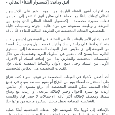
- أنيق ودافئ: إكسسوار الشتاء المثالي
مع اقتراب أشهر الشتاء الباردة، من المهم العثور على الإكسسوار
المثالي لإبقائك دافئًا مع الحفاظ على مظهر أنيق. لا تنظر إلى أبعد من
قبعات صغيرة مخصصة - إكسسوار الشتاء المثالي الذي يجمع بين
الموضة والوظيفة. مصنوعة من مواد عالية الجودة وتصميمات قابلة
للتخصيص، القبعات المخصصة هي الطريقة المثالية للبقاء دافئًا بأناقة.
عندما يتعلق الأمر بالبقاء دافئًا في الشتاء، فإن القبعة هي إكسسوار لا بد
منه. لا يحافظ على راحة رأسك وأذنيك فحسب، بل يضيف أيضًا لمسة
من الموضة إلى أي ملابس. تنقل القبعات المخصصة هذا إلى المستوى
التالي، مما يسمح لك بالتعبير عن أسلوبك الفريد وشخصيتك من خلال
التصميمات المخصصة والتطريز. بدءًا من إضافة اسمك أو الأحرف
الأولى من اسمك وحتى دمج الألوان والأنماط المفضلة لديك، فإن
القبعات المخصصة هي انعكاس لشخصيتك.
أحد أفضل الأشياء في القبعات المخصصة هو تنوعها. سواء كنت تتزلج
على المنحدرات لقضاء يوم من التزلج أو تقوم ببساطة بمهام في جميع
أنحاء المدينة، يمكن للقبعة المخصصة أن ترفع مستوى أي ملابس.
ارتديه مع سترة كاجوال وجينز لإطلالة مريحة، أو ارتديه مع وشاح
سميك ومعطف لإطلالة أكثر أناقة. الاحتمالات لا حصر لها، واللمسة
الشخصية المضافة تجعل قبعتك الصغيرة فريدة من نوعها حقًا.
بالإضافة إلى كونها بيانًا للموضة، فإن القبعات الشخصية أيضًا عملية
بشكل لا يصدق. إنها توفر طبقة إضافية من الدفء، مما يساعد على