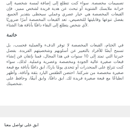
تصميمات مخصصة. سواء كنت تتطلع إلى إضافة لمسة شخصية إلى
خزانة ملابسك الشتوية أو تبحث عن هدية فريدة لشخص مميز، فإن
القبعات المخصصة هي خيار عصري وعملي سيحظى بتقدير الجميع.
بفضل تنوعها وقابليتها للتخصيص، تعد القبعات المخصصة أمرًا ضروريًا
لأي شخص يتطلع إلى البقاء دافئًا بأناقة هذا الشتاء.
خاتمة
في الختام، القبعات المخصصة لا توفر الدفء والعملية فحسب، بل
تسمح أيضًا للأفراد بالتعبير عن أسلوبهم وشخصيتهم الفريدة. بفضل
خبرتنا التي تمتد إلى 10 سنوات في هذا المجال، قمنا بإتقان فن إنشاء
قبعات صغيرة عالية الجودة ومخصصة وعصرية وعملية. لذلك، سواء
كنت تتزلج على المنحدرات أو تتحدى يومًا باردًا، ابق دافئًا بأناقة مع قبعة
صغيرة مخصصة من شركتنا. احتضن الطقس البارد بثقة وأناقة، وأظهر
انطباعًا مع قبعة صغيرة فريدة لك. ابق دافئًا، وابق أنيقًا، وحافظ على
شخصيتك.
ابق على تواصل معنا