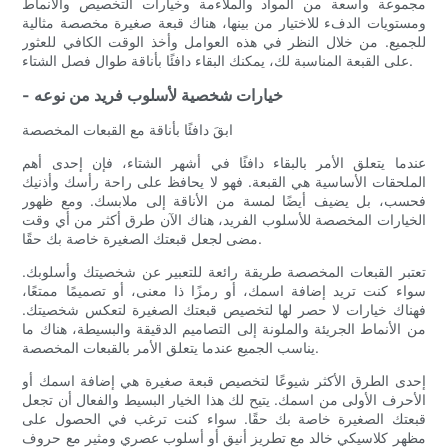
مجموعة واسعة من المواد والملاءمة وخيارات التخصيص والأنماط
ومستويات الدفء للاختيار من بينها، هناك قبعة صغيرة مخصصة مثالية
للجميع. من خلال النظر في هذه العوامل وأخذ الوقت الكافي للعثور
على القبعة المناسبة لك، يمكنك البقاء دافئًا بأناقة طوال فصل الشتاء.
- خيارات شخصية لأسلوب فريد من نوعه
ابقَ دافئًا بأناقة مع القبعات المخصصة
عندما يتعلق الأمر بالبقاء دافئًا في أشهر الشتاء، فإن إحدى أهم
الملحقات الأساسية هي القبعة. فهو لا يحافظ على راحة رأسك وأذنيك
فحسب، بل يضيف أيضًا لمسة من الأناقة إلى ملابسك. ومع ظهور
الخيارات المخصصة للأسلوب الفريد، هناك الآن طرق أكثر من أي وقت
مضى لجعل قبعتك الصغيرة خاصة بك حقًا.
تعتبر القبعات المخصصة طريقة رائعة للتعبير عن شخصيتك وأسلوبك.
سواء كنت تريد إضافة اسمك، أو رمزًا ذا معنى، أو تصميمًا ممتعًا،
فهناك خيارات لا حصر لها لتخصيص قبعتك الصغيرة لتعكس شخصيتك.
من الأنماط الجريئة والملونة إلى التصاميم الدقيقة والبسيطة، هناك ما
يناسب الجميع عندما يتعلق الأمر بالقبعات المخصصة.
إحدى الطرق الأكثر شيوعًا لتخصيص قبعة صغيرة هي إضافة اسمك أو
الأحرف الأولى من اسمك. يتيح لك هذا الخيار البسيط والفعال أن تجعل
قبعتك الصغيرة خاصة بك حقًا. سواء كنت ترغب في الحصول على
مظهر كلاسيكي خالد مع تطريز أنيق أو أسلوب عصري ومثير مع حروف