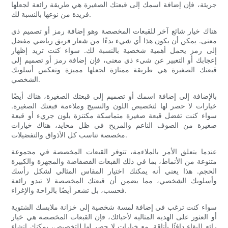
جريئة، فإن إضافة اسمك إلى قبعتك الصغيرة هي طريقة رائعة لجعلها
فريدة من نوعها بالنسبة لك.
هناك خيار شائع آخر للقبعات المخصصة وهو إضافة رمز أو تصميم ذي
معنى. يمكن أن يكون هذا أي شيء بدءًا من شعار فريق رياضي مفضل
إلى رمز يحمل أهمية شخصية بالنسبة لك. سواء كنت تريد إظهار
إعجابك أو التعبير عن شيء ذي معنى، فإن إضافة رمز أو تصميم إلى
قبعتك الصغيرة هي طريقة ممتازة لجعلها مميزة وتعكس أسلوبك
الشخصي.
بالإضافة إلى إضافة اسمك أو تصميم إلى قبعتك الصغيرة، هناك أيضًا
خيارات لا حصر لها لتخصيص اللون والنسيج وملاءمة قبعتك الصغيرة.
سواء كنت تفضل قبعة صغيرة متماسكة مكتنزة بلون جريء أو قبعة
صغيرة من الصوف الناعم والمريح في ظل محايد، هناك خيارات
مخصصة تناسب كل الأذواق والتفضيلات.
عندما يتعلق الأمر بالملاءمة، تتوفر القبعات المخصصة في مجموعة
متنوعة من الأنماط، بما في ذلك القبعات الفضفاضة والمجهزة والكبيرة
الحجم. هذا يعني أنه يمكنك اختيار المقاس المثالي لشكل رأسك
وأسلوبك الشخصي، مما يضمن أن قبعتك المخصصة لا تبدو رائعة
فحسب، بل تشعر أيضًا بالراحة والإغراء.
سواء كنت ترغب في إضافة لمسة شخصية إلى خزانة ملابسك الشتوية
أو العثور على الهدية المثالية لأحبائك، فإن القبعات المخصصة هي خيار
رائع للبقاء دافئًا بأناقة. مع خيارات لا حصر لها للتخصيص، يمكنك إنشاء