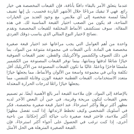
عندما يتعلق الأمر بالبقاء دافئًا بأناقة، فإن القبعات المخصصة هي خيار
رائع. فهي لا تبقيك مرتاحًا خلال الأشهر الباردة فحسب، بل إنها تضيف
أيضًا لمسة شخصية إلى أي ملابس. مع وجود العديد من الخيارات
المتاحة، قد يكون من الصعب اختيار القبعة المناسبة لك. في هذه
المقالة، سوف نستكشف الأنماط المختلفة للقبعات المخصصة ونقدم
نصائح لاختيار النوع المثالي الذي يناسب ذوقك الفردي.
واحدة من أهم العوامل التي يجب مراعاتها عند اختيار قبعة صغيرة
مخصصة هي المادة. تأتي القبعات في مجموعة متنوعة من المواد، بما
في ذلك الصوف والكشمير والأكريليك والقطن. تعتبر القبعات الصوفية
خيارًا شائعًا لدفئها ومتانتها، بينما توفر القبعات المصنوعة من الكشمير
ملمسًا فاخرًا وناعمًا. غالبًا ما تكون القبعات المصنوعة من الأكريليك أقل
تكلفة وتأتي في مجموعة واسعة من الألوان والأنماط، مما يجعلها خيارًا
متعدد الاستخدامات. القبعات القطنية خفيفة الوزن وقابلة للتنفس، مما
يجعلها خيارًا رائعًا لدرجات الحرارة المعتدلة.
بالإضافة إلى المواد، فإن ملاءمة القبعة أمر بالغ الأهمية أيضًا. تم تصميم
بعض القبعات لتكون مريحة وقريبة، في حين أن البعض الآخر لديه
مظهر أكثر ترهلًا وأكثر استرخاءً. عند اختيار قبعة صغيرة مخصصة، فكر
في أسلوبك الشخصي وكيف تخطط لارتدائها. إذا كنت تفضل مظهرًا
أكثر ملاءمة، فاختر قبعة صغيرة ذات حياكة أكثر إحكامًا. من ناحية
أخرى، إذا كنت ترغب في الحصول على أجواء أكثر استرخاءً، فإن
القبعة الصغيرة المترهلة هي الحل الأمثل.