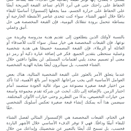
الحفاظ على راحتك حتى في أبرد الأيام. تساعد القبعة المريحة أيضًا
على الحفاظ على حرارة الجسم، مما يجعلها إكسسوارًا أساسيًا للبقاء
دافئًا خلال أشهر الشتاء. سواء كنت تتحدى عناصر الأنشطة الخارجية أو
ببساطة تتحمل برودة تنقلاتك اليومية، فإن القبعة المخصصة هي حل
أنيق وعملي.
بالنسبة لأولئك الذين يتطلعون إلى تقديم هدية مدروسة وفريدة من
نوعها، فإن القبعات المخصصة هي خيار ممتاز. سواء كانت للأصدقاء أو
العائلة أو الزملاء، فإن القبعة المصممة خصيصًا هي هدية شخصية
وعملية ستحظى بتقدير الجميع. فكر في إضافة عبارة ذكية أو رمز ذو
معنى أو تصميم محدد يلبي اهتمامات المستلم. لن يظلوا دافئين خلال
الشتاء فحسب، بل سيتأثرون أيضًا بعناية الهدية الشخصية.
عندما يتعلق الأمر بالعثور على القبعة الشخصية المثالية، هناك بعض
العوامل الأساسية التي يجب مراعاتها. الجودة أمر بالغ الأهمية، لذا تأكد
من اختيار قبعة صغيرة مصنوعة من مواد عالية الجودة ستصمد أمام
اختبار الزمن. بالإضافة إلى ذلك، ابحث عن شركة تقدم مجموعة واسعة
من خيارات التخصيص، بدءًا من التطريز وحتى خيارات الألوان المختلفة.
سيضمن هذا أنه يمكنك إنشاء قبعة صغيرة تعكس أسلوبك الشخصي
حقًا.
في الختام، القبعات المخصصة هي الإكسسوار المثالي لفصل الشتاء
للبقاء أنيقًا ودافئًا. فهي لا توفر الدفء الأساسي خلال الأشهر الباردة
فحسب، بل تسمح لك أيضًا بالتعبير عن شخصيتك وإبداعك من خلال