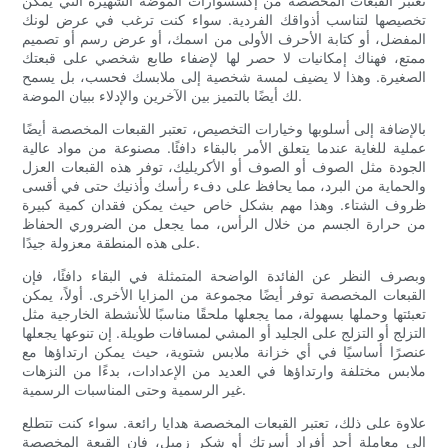
تعتبر القبعات المخصصة من إكسسوارات الموضة الشهيرة التي يمكن
تخصيصها لتناسب أذواقك الفردية. سواء كنت ترغب في عرض لونك
المفضل، أو كتابة الأحرف الأولى من اسمك، أو عرض رسم أو تصميم
ممتع، فهناك إمكانيات لا حصر لها لإضفاء طابع شخصي على قبعتك
الصغيرة. وهذا لا يضيف لمسة شخصية إلى ملابسك فحسب، بل يسمح
لك أيضًا بالتميز بين الآخرين والإدلاء ببيان الموضة.
بالإضافة إلى أسلوبها وخيارات التخصيص، تعتبر القبعات المخصصة أيضًا
عملية للغاية عندما يتعلق الأمر بالبقاء دافئًا. مصنوعة من مواد عالية
الجودة مثل الصوف أو الصوف أو الأكريليك، توفر هذه القبعات العزل
والحماية من البرد، مما يحافظ على دفء رأسك وأذنيك حتى في أقسى
ظروف الشتاء. وهذا مهم بشكل خاص حيث يمكن فقدان كمية كبيرة
من حرارة الجسم من خلال الرأس، مما يجعل من الضروري الحفاظ
على هذه المنطقة معزولة جيدًا.
وبصرف النظر عن الفائدة الواضحة المتمثلة في البقاء دافئًا، فإن
القبعات المخصصة توفر أيضًا مجموعة من المزايا الأخرى. أولاً، يمكن
تعبئتها وحملها بسهولة، مما يجعلها ملحقًا مناسبًا للأنشطة الخارجية مثل
التزلج أو التزلج على الجليد أو المشي لمسافات طويلة. إن تنوعها يجعلها
عنصرًا أساسيًا في أي خزانة ملابس شتوية، حيث يمكن ارتداؤها مع
ملابس مختلفة وارتداؤها في العديد من الإعدادات، بدءًا من النزهات
غير الرسمية وحتى المناسبات الرسمية.
علاوة على ذلك، تعتبر القبعات المخصصة هدايا رائعة. سواء كنت تتطلع
إلى معاملة أحد أفراد أسرتك أو شكر زميل، فإن القبعة المخصصة