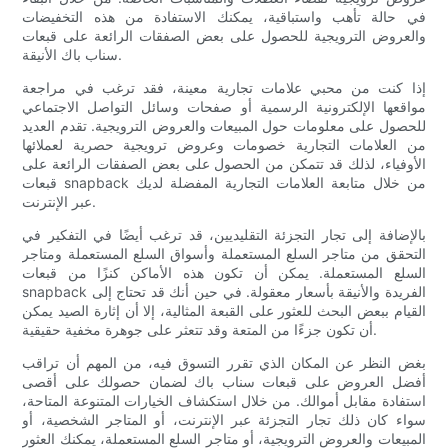
في حالة تأهب واستباقية، يمكنك الاستفادة من هذه التخفيضات
والعروض الترويجية للحصول على بعض الصفقات الرائعة على قبعات
سناب باك الأنيقة.
إذا كنت من محبي علامات تجارية معينة، فقد ترغب في مراجعة
مواقعها الإلكترونية الرسمية أو صفحات وسائل التواصل الاجتماعي
للحصول على معلومات حول المبيعات والعروض الترويجية. تقدم العديد
من العلامات التجارية خصومات وعروض ترويجية حصرية لعملائها
الأوفياء، لذلك قد تتمكن من الحصول على بعض الصفقات الرائعة على
قبعات snapback من خلال متابعة العلامات التجارية المفضلة لديك
عبر الإنترنت.
بالإضافة إلى تجار التجزئة التقليديين، قد ترغب أيضًا في التفكير في
التحقق من متاجر السلع المستعملة وأسواق السلع المستعملة ومتاجر
السلع المستعملة. يمكن أن تكون هذه الأماكن كنزًا من قبعات
snapback الفريدة والأنيقة بأسعار معقولة. في حين أنك قد تحتاج إلى
القيام ببعض البحث للعثور على القبعة المثالية، إلا أن إثارة الصيد يمكن
أن تكون جزءًا من المتعة وقد تتعثر على جوهرة مخفية حقيقية.
بغض النظر عن المكان الذي تقرر التسوق فيه، من المهم أن تراقب
أفضل العروض على قبعات سناب باك لضمان حصولك على أقصى
استفادة مقابل أموالك. من خلال استكشاف الخيارات المتنوعة المتاحة،
سواء كان ذلك تجار التجزئة عبر الإنترنت، أو المتاجر الشخصية، أو
المبيعات والعروض الترويجية، أو متاجر السلع المستعملة، يمكنك العثور