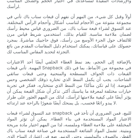
والإرشادات المفيدة لمساعدتك في اختيار الحجم والشكل المناسب
لرأسك.
أولاً وقبل كل شيء، من المهم أن نفهم أن قبعات سناب باك تأتي في
مجموعة متنوعة من الأحجام لتناسب أشكال وأحجام الرأس المختلفة.
عند التسوق لشراء قبعة سناب باك، من الضروري قياس محيط رأسك
لضمان ملاءمة مناسبة. للقيام بذلك، استخدمي شريط قياس مرن
للالتفاف حول الجزء الأوسع من رأسك، فوق حاجبيك مباشرةً. بمجرد
حصولك على قياساتك، يمكنك استخدام دليل المقاسات المقدم من بائع
التجزئة لتحديد المقاس المناسب لك.
بالإضافة إلى الحجم، يعد نمط الغطاء الخلفي أيضًا أحد الاعتبارات
المهمة. تأتي قبعات Snapback في مجموعة من الأنماط، بما في ذلك
القبعات ذات الحواف المسطحة والمنحنية وحتى قبعات سائقي
الشاحنات. يجب أن يكمل النمط الذي تختاره ذوقك الشخصي وحس
الموضة. إذا لم تكن متأكدًا من النمط الذي ستختاره، ففكر في تجربة
خيارات مختلفة لمعرفة ما يناسبك أكثر. تذكر أن شكل القبعة يمكن أن
يؤثر أيضًا على كيفية ملاءمتها لرأسك، لذلك من المهم العثور على طراز
لا يبدو رائعًا فحسب، بل يمنحك أيضًا شعورًا بالراحة عند ارتدائه.
عند التسوق لشراء قبعات snapback للبيع، فمن الضروري أن تأخذ في
الاعتبار المواد المستخدمة في بناء الغطاء. يمكن أن تؤثر المواد
المختلفة على ملاءمة الغطاء وملمسه، لذا من المهم اختيار مادة مريحة
ومتينة. تشمل المواد الشائعة المستخدمة في صناعة قبعة سناب باك
القطن والصوف والبوليستر وحتى الدنيم. ضع في اعتبارك المناخ الذي