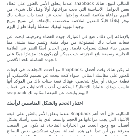
عندما يتعلق الأمر بالعثور على غطاء snapback المثالي للبيع، هناك
بعض العوامل الأساسية التي يجب مراعاتها. أولاً وقبل كل شيء، من
المهم مراعاة ملاءمة القبعة وراحتها. ابحث عن قبعة ذات سناب باك
توفر إغلاقًا قابلًا للتعديل لملاءمة مخصصة، بالإضافة إلى نسيج مريح
وجيد التهوية ليبقيك منتعشًا وأنيقًا طوال اليوم.
بالإضافة إلى ذلك، ضع في اعتبارك جودة الغطاء وحرفيته. ابحث عن
قبعات سناب باك المصنوعة من مواد متينة وتتميز ببنية متينة، مما
يضمن بقاء قبعتك لسنوات قادمة. ومن الجدير أيضًا النظر في العلامة
التجارية وسمعة بائع التجزئة، حيث يمكن أن يكون هذا مؤشرًا جيدًا على
الجودة الشاملة للحد الأقصى.
مع أحدث الاتجاهات في قبعات Snapback، لم يكن هناك وقت أفضل
للعثور على مقاسك المثالي. سواء كنت تبحث عن تصميم كلاسيكي، أو
قطعة جريئة، أو إبداع شخصي، فهناك قبعة سناب باك من المؤكد أنها
تناسب ذوقك. فلماذا الانتظار؟ استكشف أحدث الاتجاهات في قبعات
snapback اليوم وابحث عن القبعة المثالية لك!
اختيار الحجم والشكل المناسبين لرأسك
عندما يتعلق الأمر بالعثور على قبعة Snapback المثالية، فإن أحد أهم
الأشياء التي يجب مراعاتها هو الحجم والنمط الذي يناسب رأسك بشكل
أفضل. مع وجود العديد من الخيارات المتاحة، قد يكون من الصعب
معرفة من أين تبدأ. في هذه المقالة، سوف نستكشف بعض النصائح