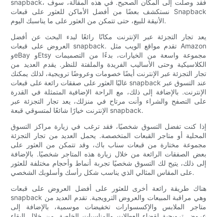
snapback، فقد وصلت إلى المكان الصحيح. في هذه المقالة، سوف
نستكشف بعضًا من أفضل الأماكن للعثور على قبعات Snapback
الأنيقة للبيع، حتى تتمكن من العثور على ما يناسبك اليوم.
يعد تجار التجزئة عبر الإنترنت مكانًا رائعًا لبدء البحث عن أفضل
العروض على قبعات snapback. تقدم مواقع الويب مثل Amazon
وeBay وEtsy مجموعة واسعة من الخيارات، بدءًا من التصميمات
الكلاسيكية وحتى الأساليب الفريدة والملفتة للنظر. يقدم العديد من
تجار التجزئة عبر الإنترنت أيضًا خصومات وعروضًا ترويجية، لذلك يمكنك
غالبًا العثور على صفقات رائعة على قبعات snapback عند التسوق عبر
الإنترنت. بالإضافة إلى ذلك، مع الراحة الإضافية المتمثلة في القدرة
على التصفح والشراء وأنت مرتاح في منزلك، يعد تجار التجزئة عبر
الإنترنت خيارًا شائعًا لمتسوقي قبعة snapback.
إذا كنت تفضل التسوق شخصيًا، فقد ترغب في زيارة مراكز التسوق
المحلية أو متاجر القبعات المتخصصة. يحمل العديد من تجار التجزئة
مجموعة مختارة من قبعات سناب باك، وقد تتمكن من العثور على
بعض الصفقات الرائعة من خلال زيارة هذه المتاجر شخصيًا. بالإضافة
إلى ذلك، يتيح لك التسوق شخصيًا تجربة أنماط وأحجام مختلفة للعثور
على المقاس المثالي الذي يناسب شكل رأسك وأسلوبك الشخصي.
هناك طريقة رائعة أخرى للعثور على أفضل العروض على قبعات
snapback وهي مراقبة المبيعات والعروض الترويجية. تقدم العديد من
متاجر الملابس والإكسسوارات تخفيضات موسمية، بالإضافة إلى
عروض ترويجية لقضاء العطلات والمناسبات الخاصة. من خلال البقاء