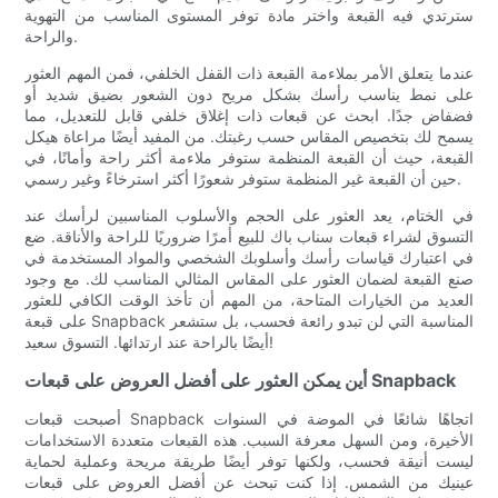
سترتدي فيه القبعة واختر مادة توفر المستوى المناسب من التهوية
والراحة.
عندما يتعلق الأمر بملاءمة القبعة ذات القفل الخلفي، فمن المهم العثور
على نمط يناسب رأسك بشكل مريح دون الشعور بضيق شديد أو
فضفاض جدًا. ابحث عن قبعات ذات إغلاق خلفي قابل للتعديل، مما
يسمح لك بتخصيص المقاس حسب رغبتك. من المفيد أيضًا مراعاة هيكل
القبعة، حيث أن القبعة المنظمة ستوفر ملاءمة أكثر راحة وأمانًا، في
حين أن القبعة غير المنظمة ستوفر شعورًا أكثر استرخاءً وغير رسمي.
في الختام، يعد العثور على الحجم والأسلوب المناسبين لرأسك عند
التسوق لشراء قبعات سناب باك للبيع أمرًا ضروريًا للراحة والأناقة. ضع
في اعتبارك قياسات رأسك وأسلوبك الشخصي والمواد المستخدمة في
صنع القبعة لضمان العثور على المقاس المثالي المناسب لك. مع وجود
العديد من الخيارات المتاحة، من المهم أن تأخذ الوقت الكافي للعثور
على قبعة Snapback المناسبة التي لن تبدو رائعة فحسب، بل ستشعر
أيضًا بالراحة عند ارتدائها. التسوق سعيد!
أين يمكن العثور على أفضل العروض على قبعات Snapback
أصبحت قبعات Snapback اتجاهًا شائعًا في الموضة في السنوات
الأخيرة، ومن السهل معرفة السبب. هذه القبعات متعددة الاستخدامات
ليست أنيقة فحسب، ولكنها توفر أيضًا طريقة مريحة وعملية لحماية
عينيك من الشمس. إذا كنت تبحث عن أفضل العروض على قبعات