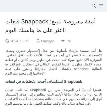
قبعات Snapback أنيقة معروضة للبيع:
اعثر على ما يناسبك اليوم!
2024-10-31
Fuanger
76
هل أنت مستعد للارتقاء بأسلوبك من خلال إكسسوار عصري ومتعدد
الاستخدامات؟ لا تنظر إلى أبعد من قبعاتنا الأنيقة ذات القفل الخلفي،
المتوفرة الآن للبيع! سواء كنت تبحث عن مظهر يومي كاجوال أو قطعة
مميزة لإكمال مظهرك، فلدينا المقاس المثالي في انتظارك. تابع القراءة
لاكتشاف أفضل اختياراتنا والعثور على قبعة snapback المثالية
لإضافتها إلى مجموعتك اليوم!
استكشاف أحدث الاتجاهات في قبعات Snapback
لقد كانت قبعات Snapback عنصرًا أساسيًا في الموضة لعقود من
الزمن، ولا تزال خيارًا شائعًا لأولئك الذين يتطلعون إلى إضافة إكسسوار
أنيق إلى خزانة ملابسهم. في هذه المقالة، سنستكشف أحدث الاتجاهات
في قبعات سناب باك وكيف يمكنك العثور على ما يناسبك اليوم.