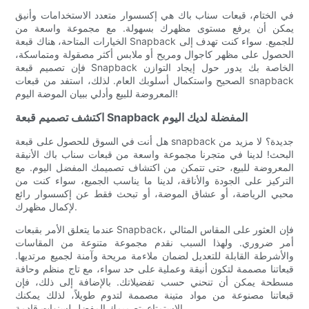
في الختام، قبعات سناب باك هي إكسسوار متعدد الاستخدامات وأنيق
يمكن أن يرفع مستوى مظهرك بسهولة. مع مجموعة واسعة من
الخيارات المتاحة، هناك قبعة Snapback للجميع. سواء كنت تهدف إلى
الحصول على مظهر كاجوال ومريح أو ملابس أكثر مصقولة ومتماسكة،
فإن تصميم قبعة Snapback الخاصة بك يدور حول إيجاد التوازن
الصحيح واستكمال أسلوبك العام. لذلك، استفد من قبعات snapback
المعروضة للبيع وأدلي ببيان الموضة اليوم!
اكتشف تصميم قبعة Snapback المفضلة لديك اليوم
هل أنت في السوق للحصول على قبعة snapback جديدة؟ لا مزيد من
البحث! لدينا في متجرنا مجموعة واسعة من قبعات سناب باك الأنيقة
المعروضة للبيع، حتى تتمكن من اكتشاف تصميمك المفضل اليوم. مع
التركيز على الجودة والأناقة، لدينا ما يناسب الجميع، سواء كنت من
محبي الرياضة، أو عشاق الموضة، أو تبحث فقط عن إكسسوار رائع
لإكمال مظهرك.
عندما يتعلق الأمر بقبعات Snapback، فإن العثور على المقاس المثالي
أمر ضروري. ولهذا السبب نقدم مجموعة متنوعة من المقاسات
والأشرطة القابلة للتعديل لضمان ملاءمة مريحة وآمنة لجميع مرتديها.
قبعاتنا مصممة لتكون أنيقة وعملية على حد سواء، مع تاج منظم وحافة
مسطحة يمكن أن تنحني حسب تفضيلاتك. بالإضافة إلى ذلك، فإن
قبعاتنا مصنوعة من مواد متينة مصممة لتدوم طويلاً، لذلك يمكنك
الاستمتاع بتصميمك المفضل لسنوات قادمة.