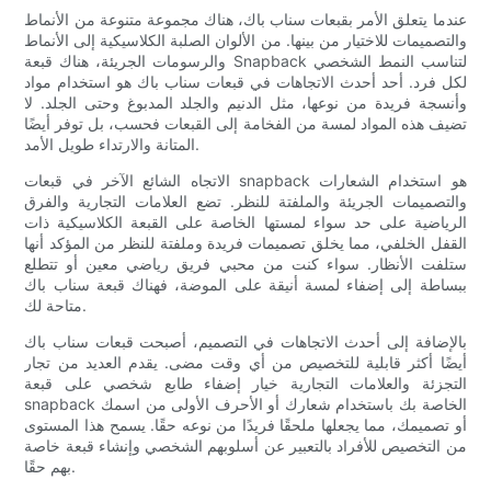
عندما يتعلق الأمر بقبعات سناب باك، هناك مجموعة متنوعة من الأنماط
والتصميمات للاختيار من بينها. من الألوان الصلبة الكلاسيكية إلى الأنماط
والرسومات الجريئة، هناك قبعة Snapback لتناسب النمط الشخصي
لكل فرد. أحد أحدث الاتجاهات في قبعات سناب باك هو استخدام مواد
وأنسجة فريدة من نوعها، مثل الدنيم والجلد المدبوغ وحتى الجلد. لا
تضيف هذه المواد لمسة من الفخامة إلى القبعات فحسب، بل توفر أيضًا
المتانة والارتداء طويل الأمد.
الاتجاه الشائع الآخر في قبعات snapback هو استخدام الشعارات
والتصميمات الجريئة والملفتة للنظر. تضع العلامات التجارية والفرق
الرياضية على حد سواء لمستها الخاصة على القبعة الكلاسيكية ذات
القفل الخلفي، مما يخلق تصميمات فريدة وملفتة للنظر من المؤكد أنها
ستلفت الأنظار. سواء كنت من محبي فريق رياضي معين أو تتطلع
ببساطة إلى إضفاء لمسة أنيقة على الموضة، فهناك قبعة سناب باك
متاحة لك.
بالإضافة إلى أحدث الاتجاهات في التصميم، أصبحت قبعات سناب باك
أيضًا أكثر قابلية للتخصيص من أي وقت مضى. يقدم العديد من تجار
التجزئة والعلامات التجارية خيار إضفاء طابع شخصي على قبعة
snapback الخاصة بك باستخدام شعارك أو الأحرف الأولى من اسمك
أو تصميمك، مما يجعلها ملحقًا فريدًا من نوعه حقًا. يسمح هذا المستوى
من التخصيص للأفراد بالتعبير عن أسلوبهم الشخصي وإنشاء قبعة خاصة
بهم حقًا.