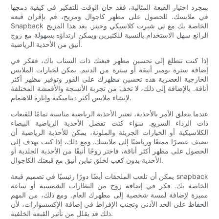
بمجرد اختيار القبعة المثالية، فقد حان الوقت للتفكير في كيفية دمجها
في ملابسك. للحصول على مظهر كاجوال ومريح، قم بإقران قبعة
Snapback الخاصة بك مع تي شيرت كلاسيكي وجينز. يعد هذا المزيج
الرائع سهل الاستخدام بالنسبة للكثيرين ويمكن ارتداؤه بسهولة مع زوج
أنيق من الأحذية الرياضية.
إذا كنت تتطلع إلى تحسين مظهر قبعتك ذات السناب باك، ففكر في
إضافة سترة بومبر أنيقة أو سترة من الدنيم. يمكن لخيارات الملابس
الخارجية العصرية هذه تحسين مظهرك على الفور وتوفير مظهر أكثر
أناقة. بالإضافة إلى ذلك، لا تخف من تجربة الأنسجة والأقمشة المختلفة
لإنشاء ملابس أكثر ديناميكية وإثارة للاهتمام.
عندما يتعلق الأمر بالأحذية، تعتبر الأحذية الرياضية مناسبة تمامًا للقبعات
ذات الرداء السريع. سواء كنت تفضل الأحذية الرياضية البيضاء
الكلاسيكية أو الخيارات الجريئة والملونة، يمكن للأحذية الرياضية أن
تضيف عنصرًا ممتعًا ورياضيًا إلى ملابسك. ومع ذلك، إذا كنت تهدف إلى
الحصول على مظهر أكثر أناقة، فاختر زوجًا أنيقًا من الأحذية الجلدية أو
الأحذية بدون كعب لخلق تباين أنيق مع قبعتك الكاجوال.
يمكن أن تلعب الملحقات أيضًا دورًا رئيسيًا في تصميم قبعة snapback
الخاصة بك. فكر في إضافة زوج من النظارات الشمسية أو ساعة
مميزة لإضافة لمسة شخصية إلى مظهرك العام. ومع ذلك، من المهم
الحفاظ على الحد الأدنى وتجنب الإفراط في إضافة الإكسسوارات، لأن
ذلك قد يقلل من تأثير القبعة الخلفية.