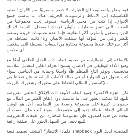
فيما يتعلق بالتصميم، فإن الخيارات لا حصر لها تقريبًا. من الألوان الصلبة
الكلاسيكية إلى الأنماط والرسومات الجريئة، هناك ما يناسب جميع
الأذواق. إذا كنت من محبي الرياضة، فسوف تحب مجموعتنا من
القبعات التي تتميز بشعارات وألوان فريقك المفضل. بالنسبة لأولئك
الذين يتمتعون بأسلوب أكثر انتقائية، فإننا نقدم تصميمات فريدة وملفتة
للنظر والتي من المؤكد أنها ستلفت الأنظار. وإذا كانت البساطة هي
أكثر سرعتك، فلدينا مجموعة مختارة من القبعات البسيطة التي ستكمل
أي ملابس.
بالإضافة إلى الجماليات، تم تصميم قبعاتنا ذات القفل الخلفي أيضًا مع
وضع الأداء الوظيفي في الاعتبار. يسمح الحزام القابل للتعديل بملاءمة
مخصصة، ويوفر التاج المنظم ظلًا واسعًا وحماية من العناصر. سواء
كنت تتجول في الشوارع أو في صالة الألعاب الرياضية، فإن قبعاتنا هي
الإكسسوار المثالي للحفاظ على مظهرك وشعورك بالروعة.
لكن الجزء الأفضل؟ جميع قبعاتنا الأنيقة ذات الإغلاق الخلفي معروضة
للبيع، لذا يمكنك العثور على ما يناسبك دون إنفاق الكثير من المال. مع
خصومات كبيرة على مجموعة واسعة من التصاميم، الآن هو الوقت
المثالي لإضافة غطاء جديد إلى مجموعتك. سواء كنت تدلل نفسك أو
تبحث عن هدية لصديق، فإن مجموعتنا المختارة من القبعات المعروضة
للبيع تجعل من السهل العثور على صفقة رائعة.
فلماذا الانتظار؟ اكتشف تصميم قبعة snapback المفضلة لديك اليوم