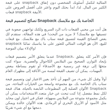
على قبعة snapback المثالية لتكمل أسلوبك الشخصي دون إنفاق
الكثير من المال. لذا، ابدأ بحثك اليوم واعثر على أفضل العروض على
قبعات snapback الأنيقة.
نصائح لتصميم قبعة Snapback الخاصة بك مع ملابسك
هل أنت من محبي القبعات ذات الرد السريع ولكنك تواجهين صعوبة في
تنسيقها مع ملابسك؟ لا مزيد من البحث! في هذه المقالة، سنقدم لكِ
بعض النصائح القيمة لتنسيق قبعة سناب باك مع ملابسك. مع قبعات
snapback للبيع، الآن هو الوقت المثالي للعثور على ما يناسبك تمامًا
والإدلاء ببيان الموضة!
عندما يتعلق الأمر بتصميم قبعات Snapback، فإن الأمر كله يتعلق
بإيجاد التوازن الصحيح بين الملابس الكاجوال والعصرية. سواء كنت
متجهًا إلى نزهة غير رسمية مع الأصدقاء أو تقوم ببساطة ببعض
المهمات، يمكن أن تضيف القبعة لمسة من الأناقة إلى مظهرك العام.
أولاً وقبل كل شيء، من المهم أن تأخذ بعين الاعتبار لون وتصميم قبعة
سناب باك الخاصة بك. مع مجموعة واسعة من الخيارات المتاحة، من
الألوان الصلبة إلى المطبوعات النابضة بالحياة، هناك قبعة Snapback
لكل نمط مفضل. إذا كنت تبحث عن خيار متعدد الاستخدامات يمكن أن
يكمل مجموعة متنوعة من الملابس بسهولة، ففكر في اختيار لون محايد
مثل الأسود أو الأزرق البحري أو الرمادي. هذه الألوان خالدة ويمكن
دمجها مع أي شيء تقريبًا.