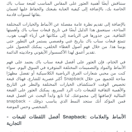
سنناقش أيضًا أهمية العثور على المقاس المناسب لقبعة سناب باك
الخاصة بك، بالإضافة إلى كيفية العناية بقبعتك والحفاظ عليها لضمان
بقائها لسنوات قادمة.
بالإضافة إلى تقديم نظرة عامة مفصلة عن الأنماط والخيارات المختلفة
المتاحة، سيتعمق هذا الدليل أيضًا في تاريخ قبعات سناب باك وأهميتها
الثقافية. من جذورها في الرياضة إلى مكانتها في أزياء الهيب هوب،
تتمتع قبعات سناب باك بتاريخ غني وقصصي يستمر في التطور حتى
يومنا هذا. من خلال فهم أصول الغطاء الخلفي، يمكنك الحصول على
تقدير أعمق لهذا الأكسسوار الأيقوني وجاذبيته الدائمة.
في الختام، فإن العثور على أفضل قبعة سناب باك يعتمد على فهم
الأنماط والمواد والتصميمات المختلفة المتوفرة في السوق اليوم. سواء
كنت من محبي شعارات الفرق الرياضية الكلاسيكية أو تفضل مظهرًا
أكثر عصرية للشارع، فهناك قبعة Snapback متاحة للجميع. من خلال
تخصيص الوقت لاستكشاف الخيارات المختلفة والنظر في التاريخ
والأهمية الثقافية للقبعات ذات الرد السريع، يمكنك العثور على القبعة
المثالية لإضافتها إلى مجموعتك. لذا تابع وابدأ البحث عن أفضل قبعة
snapback - فمن المؤكد أنك ستجد النمط الذي يناسب ذوقك
الشخصي وحس الموضة.
- أفضل اللقطات لقبعات Snapback: الأنماط والعلامات
التجارية