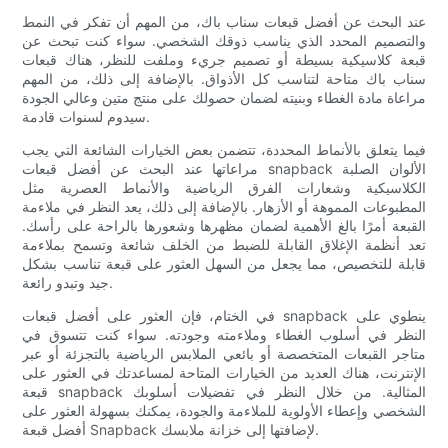
عند البحث عن أفضل قبعات سناب باك، من المهم أن تفكر في النمط
والتصميم المحدد الذي يناسب ذوقك الشخصي. سواء كنت تبحث عن
قبعة كلاسيكية بسيطة أو تصميم جريء وملفت للنظر، هناك قبعات
سناب باك متاحة لتناسب كل الأذواق. بالإضافة إلى ذلك، من المهم
مراعاة مادة الغطاء وبنيته لضمان حصولك على منتج متين وعالي الجودة
سيدوم لسنوات قادمة.
فيما يتعلق بالأنماط المحددة، تتضمن بعض الخيارات الشائعة التي يجب
مراعاتها عند البحث عن أفضل قبعات snapback الألوان الصلبة
الكلاسيكية وشعارات الفرق الرياضية والأنماط العصرية مثل
المطبوعات المموهة أو الأزهار. بالإضافة إلى ذلك، يعد النظر في ملاءمة
القبعة أمرًا بالغ الأهمية لضمان مظهرها وشعورها بالراحة على رأسك.
تعد أنظمة الإغلاق القابلة للضبط من الخلف شائعة وتسمح بملاءمة
قابلة للتخصيص، مما يجعل من السهل العثور على قبعة تناسب بشكل
جيد وتبدو رائعة.
في الختام، فإن العثور على أفضل قبعات snapback ينطوي على
النظر في أسلوب الغطاء وملاءمته وجودته. سواء كنت تتسوق في
متاجر القبعات المتخصصة أو بائعي الملابس الرياضية بالتجزئة أو عبر
الإنترنت، هناك العديد من الخيارات المتاحة لمساعدتك في العثور على
قبعة snapback المثالية. من خلال النظر في تفضيلات أسلوبك
الشخصي وإعطاء الأولوية للملاءمة والجودة، يمكنك بسهولة العثور على
أفضل قبعة Snapback لإضافتها إلى خزانة ملابسك.