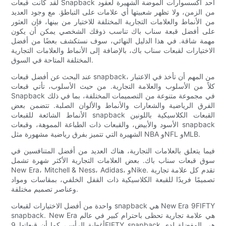
لقد كانت قبعات Snapback أحد أكسسوارات الموضة الشهيرة لعقود
من الزمن، ولا تظهر شعبيتها أي علامات على التباطؤ. مع وجود العديد
من الأنماط والعلامات التجارية المختلفة للاختيار من بينها، فإن العثور
على أفضل قبعة سناب باك تناسب ذوقك الشخصي يمكن أن يكون
مهمة شاقة. في هذا الدليل النهائي، سوف نستكشف بعضًا من أفضل
الاختيارات لقبعات سناب باك، بالإضافة إلى الأنماط والعلامات التجارية
المختلفة المتاحة في السوق.
عند البحث عن أفضل قبعات snapback، من المهم أن تأخذ في الاعتبار
كلاً من الأسلوب والعلامة التجارية. من حيث الأسلوب، تأتي قبعات
Snapback في مجموعة متنوعة من التصميمات المختلفة، بما في ذلك
الفرق الرياضية والشعارات والأنماط والألوان الصلبة. تتضمن بعض
الأنماط الشائعة للقبعات snapback القبعات الكلاسيكية باللونين
الأسود والأبيض، والقبعات ذات الطباعة المموهة، وقبعات snapback
الشهيرة التي تتميز بفرق رياضية مشهورة مثل NBA وNFL وMLB.
فيما يتعلق بالعلامات التجارية، هناك العديد من أفضل المتنافسين في
سوق قبعات سناب باك. بعض العلامات التجارية الأكثر شهرة تشمل
New Era، Mitchell & Ness، Adidas، وNike. تقدم كل علامة تجارية
تصميمًا فريدًا للقبعة الكلاسيكية ذات القفل الخلفي، بمقاسات ومواد
وعناصر تصميم مختلفة.
واحدة من أفضل الاختيارات لقبعات snapback هي New Era 9FIFTY
snapback. New Era هي علامة تجارية تحظى باحترام كبير في عالم
أغطية الرأس، كما أن قبعاتها 9FIFTY snapback هي المفضلة لدى