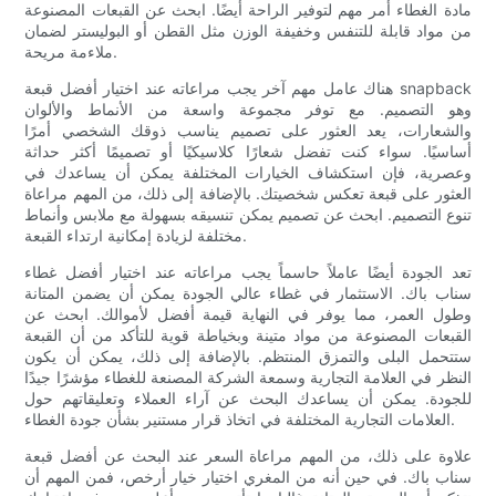
مادة الغطاء أمر مهم لتوفير الراحة أيضًا. ابحث عن القبعات المصنوعة
من مواد قابلة للتنفس وخفيفة الوزن مثل القطن أو البوليستر لضمان
ملاءمة مريحة.
هناك عامل مهم آخر يجب مراعاته عند اختيار أفضل قبعة snapback
وهو التصميم. مع توفر مجموعة واسعة من الأنماط والألوان
والشعارات، يعد العثور على تصميم يناسب ذوقك الشخصي أمرًا
أساسيًا. سواء كنت تفضل شعارًا كلاسيكيًا أو تصميمًا أكثر حداثة
وعصرية، فإن استكشاف الخيارات المختلفة يمكن أن يساعدك في
العثور على قبعة تعكس شخصيتك. بالإضافة إلى ذلك، من المهم مراعاة
تنوع التصميم. ابحث عن تصميم يمكن تنسيقه بسهولة مع ملابس وأنماط
مختلفة لزيادة إمكانية ارتداء القبعة.
تعد الجودة أيضًا عاملاً حاسماً يجب مراعاته عند اختيار أفضل غطاء
سناب باك. الاستثمار في غطاء عالي الجودة يمكن أن يضمن المتانة
وطول العمر، مما يوفر في النهاية قيمة أفضل لأموالك. ابحث عن
القبعات المصنوعة من مواد متينة وبخياطة قوية للتأكد من أن القبعة
ستتحمل البلى والتمزق المنتظم. بالإضافة إلى ذلك، يمكن أن يكون
النظر في العلامة التجارية وسمعة الشركة المصنعة للغطاء مؤشرًا جيدًا
للجودة. يمكن أن يساعدك البحث عن آراء العملاء وتعليقاتهم حول
العلامات التجارية المختلفة في اتخاذ قرار مستنير بشأن جودة الغطاء.
علاوة على ذلك، من المهم مراعاة السعر عند البحث عن أفضل قبعة
سناب باك. في حين أنه من المغري اختيار خيار أرخص، فمن المهم أن