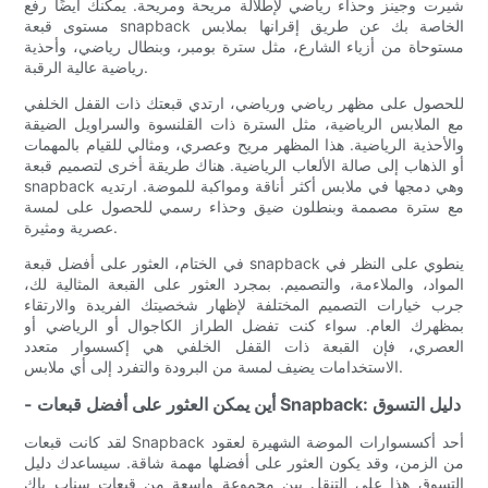
شيرت وجينز وحذاء رياضي لإطلالة مريحة ومريحة. يمكنك أيضًا رفع
مستوى قبعة snapback الخاصة بك عن طريق إقرانها بملابس
مستوحاة من أزياء الشارع، مثل سترة بومبر، وبنطال رياضي، وأحذية
رياضية عالية الرقبة.
للحصول على مظهر رياضي ورياضي، ارتدي قبعتك ذات القفل الخلفي
مع الملابس الرياضية، مثل السترة ذات القلنسوة والسراويل الضيقة
والأحذية الرياضية. هذا المظهر مريح وعصري، ومثالي للقيام بالمهمات
أو الذهاب إلى صالة الألعاب الرياضية. هناك طريقة أخرى لتصميم قبعة
snapback وهي دمجها في ملابس أكثر أناقة ومواكبة للموضة. ارتديه
مع سترة مصممة وبنطلون ضيق وحذاء رسمي للحصول على لمسة
عصرية ومثيرة.
في الختام، العثور على أفضل قبعة snapback ينطوي على النظر في
المواد، والملاءمة، والتصميم. بمجرد العثور على القبعة المثالية لك،
جرب خيارات التصميم المختلفة لإظهار شخصيتك الفريدة والارتقاء
بمظهرك العام. سواء كنت تفضل الطراز الكاجوال أو الرياضي أو
العصري، فإن القبعة ذات القفل الخلفي هي إكسسوار متعدد
الاستخدامات يضيف لمسة من البرودة والتفرد إلى أي ملابس.
- أين يمكن العثور على أفضل قبعات Snapback: دليل التسوق
لقد كانت قبعات Snapback أحد أكسسوارات الموضة الشهيرة لعقود
من الزمن، وقد يكون العثور على أفضلها مهمة شاقة. سيساعدك دليل
التسوق هذا على التنقل بين مجموعة واسعة من قبعات سناب باك