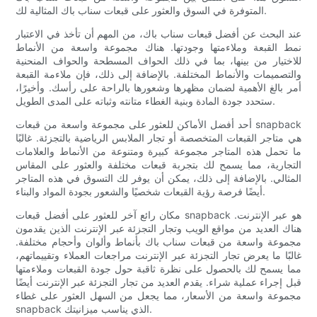
المتوفرة في السوق والعثور على قبعات سناب باك المثالية لك.
عند البحث عن أفضل قبعات سناب باك، من المهم أن تأخذ في الاعتبار
نمط القبعة وملاءمتها وجودتها. هناك مجموعة واسعة من الأنماط
للاختيار من بينها، بما في ذلك الحواف المسطحة والحواف المنحنية
والتصميمات والأنماط المختلفة. بالإضافة إلى ذلك، فإن ملاءمة القبعة
أمر بالغ الأهمية لضمان مظهرها وشعورها بالراحة على رأسك. وأخيرًا،
ستحدد جودة المادة وبنية الغطاء متانته وثباته على المدى الطويل.
أحد أفضل الأماكن للعثور على مجموعة واسعة من قبعات snapback
هي متاجر القبعات المتخصصة أو تجار الملابس الرياضية بالتجزئة. غالبًا
ما تحمل هذه المتاجر مجموعة كبيرة ومتنوعة من الأنماط والعلامات
التجارية، مما يسمح لك بتجربة قبعات مختلفة والعثور على المقاس
المثالي. بالإضافة إلى ذلك، يمكن أن يوفر لك التسوق في هذه المتاجر
أيضًا فرصة رؤية القبعات شخصيًا والشعور بجودة المواد والبناء.
مكان رائع آخر للعثور على أفضل قبعات snapback هو عبر الإنترنت.
هناك العديد من مواقع الويب وتجار التجزئة عبر الإنترنت الذين يقدمون
مجموعة واسعة من قبعات سناب باك بأنماط وألوان وأحجام مختلفة.
غالبًا ما يعرض تجار التجزئة عبر الإنترنت مراجعات العملاء وتقييماتهم،
مما يسمح لك بالحصول على نظرة ثاقبة حول جودة القبعات وملاءمتها
قبل إجراء عملية شراء. يقدم العديد من تجار التجزئة عبر الإنترنت أيضًا
مجموعة واسعة من الأسعار، مما يجعل من السهل العثور على غطاء
snapback الذي يناسب ميزانيتك.