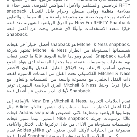
الرياضيين والمشاهير والأفراد المواكبين للموضة. يتميز حذاء 9FIFTY
snapback بملاءمة منظمة وواقي مسطح وحزام قابل للتعديل
لملاءمة مريحة ومخصصة. مع مجموعة واسعة من التصميمات والتعاون
مع الفرق الرياضية الشهيرة، تعد قبعة New Era 9FIFTY Snapback
خيارًا متعدد الاستخدامات وأنيقًا لأي شخص يبحث عن أفضل قبعة
Snapback.
أفضل اختيار آخر لقبعات snapback هو Mitchell & Ness snapback.
تشتهر شركة Mitchell & Ness بتصميماتها المستوحاة من الطراز
القديم وموادها عالية الجودة. غالبًا ما تتميز قبعات Snapback الخاصة
بهم بشعارات وتصميمات عتيقة، مما يجعلها المفضلة لدى هواة الجمع
ومحبي أسلوب الارتداد. يعد الإغلاق القابل للتعديل واللون الأخضر
الكلاسيكي تحت القناع من السمات المميزة لقبعة Mitchell & Ness
ذات القفل الخلفي. مع مجموعة واسعة من التصميمات والتعاون مع
الفرق الرياضية الشهيرة، توفر Mitchell & Ness خيارًا فريدًا وحنينًا
لأولئك الذين يبحثون عن أفضل قبعة Snapback.
بالإضافة إلى New Era وMitchell & Ness، تقدم العلامات التجارية
مثل Adidas وNike أيضًا أفضل الاختيارات لقبعات سناب باك. تشتهر
قبعات Adidas snapback بجماليتها الرياضية وشعارها ثلاثي الفصوص
المميز، بينما تتميز قبعات Nike snapback غالبًا برسومات جريئة
وتصميمات مستوحاة من الأداء. من خلال تركيزها على الابتكار والأناقة،
تقدم Adidas وNike مجموعة من الخيارات لأولئك الذين يبحثون عن
أفضل قبعة Snapback لكل من الملابس الرياضية وغير الرسمية.