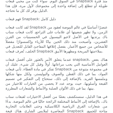
في السوق اليوم. سواء كنت من محبي قبعات Snapback منذ فترة
طويلة أو تتطلع إلى إضافة واحدة إلى مجموعتك لأول مرة، فإن هذا
الدليل يوفر لك كل ما تحتاجه.
فهم قبعات Snapback: دليل كامل
لقد كانت قبعات Snapback عنصرًا أساسيًا في عالم الموضة لعقود من
الزمن، ولا تظهر شعبيتها أي علامات على التراجع. كانت قبعات سناب
باك يرتديها في الأصل لاعبو البيسبول في الخمسينيات من القرن
العشرين، وأصبحت منذ ذلك الحين بيانًا للأزياء وإكسسوارًا مفضلاً
للأشخاص من جميع الأعمار. بفضل إغلاقها المفاجئ القابل للتعديل في
الخلف، تُعرف قبعات Snapback بملاءمتها المريحة ومظهرها الأنيق.
عندما يتعلق الأمر بالعثور على أفضل قبعات snapback، هناك بعض
العوامل الأساسية التي يجب مراعاتها. أولاً وقبل كل شيء، عليك أن
تفكر في مادة الغطاء. تأتي قبعات Snapback في مجموعة متنوعة من
المواد، بما في ذلك القطن والصوف والبوليستر، ولكل منها شكلها
وملمسها الفريد. بالإضافة إلى ذلك، ستحتاج إلى التفكير في تصميم
القبعة وأسلوبها، حيث يوجد عدد لا يحصى من الخيارات للاختيار من
بينها، بما في ذلك الألوان الصلبة والأنماط والشعارات المطرزة.
في هذا الدليل، سنستكشف بعضًا من أفضل الاختيارات لقبعات سناب
باك، بالإضافة إلى الأنماط المختلفة الرائجة حاليًا في عالم الموضة. بدءًا
من شعارات الفرق الرياضية الكلاسيكية وحتى العلامات التجارية
المعاصرة لملابس الشارع، هناك قبعة Snapback متاحة للجميع.