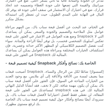
نتذكر أن الجودة والمتانة غالبا ما تأتي بسعر أعلى. ضع في اعتبارك
ميزانيتك والقيمة التي تضعها على جودة الغطاء وتصميمه عند اتخاذ
قرارك. ضع في اعتبارك أن الاستثمار في سقف أعلى جودة قد يوفر لك
المال في النهاية على المدى الطويل، حيث لن تضطر إلى استبداله
بشكل متكرر.
في الختام، عند البحث عن أفضل قبعة سناب باك، من المهم مراعاة
عوامل مثل الملاءمة والتصميم والجودة والسعر. يمكن أن يساعدك
وضع هذه العوامل في الاعتبار في العثور على قبعة Snapback التي لا
تعكس أسلوبك الشخصي فحسب، بل توفر أيضًا الراحة والمتانة. سواء
كنت تفضل التصميم الكلاسيكي أو المظهر الأكثر حداثة وعصرية، فإن
استكشاف الخيارات المختلفة ومراعاة هذه العوامل يمكن أن يساعدك
في العثور على قبعة Snapback المثالية لك.
- كيفية تصميم قبعة Snapback الخاصة بك: نصائح وأفكار
أصبحت قبعات Snapback إكسسوارًا شائعًا لكل من الرجال والنساء،
مما يضيف لمسة من الأناقة والأناقة إلى أي ملابس. مع وجود العديد
من الخيارات المتاحة في السوق، فإن العثور على أفضل قبعة سناب
باك يمكن أن يكون مهمة شاقة. لكن لا تخف، فقد أنشأنا الدليل النهائي
لمساعدتك في العثور على قبعة snapback المثالية لك. في هذه
المقالة، لن نغطي فقط أفضل اختياراتنا لأفضل قبعات سناب باك، بل
سنزودك أيضًا بنصائح وأفكار حول كيفية تصميم قبعة سناب باك الخاصة
بك لرفع مستوى مظهرك.