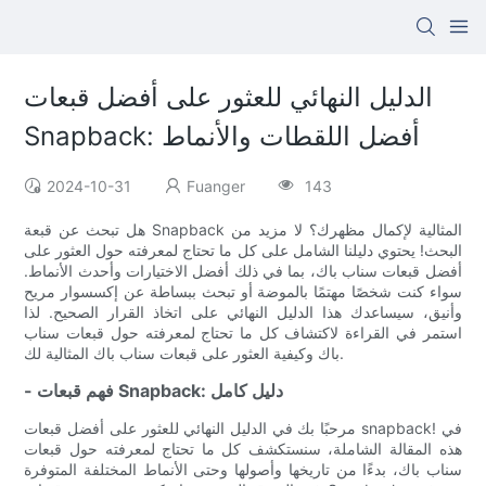
الدليل النهائي للعثور على أفضل قبعات
Snapback: أفضل اللقطات والأنماط
2024-10-31
Fuanger
143
هل تبحث عن قبعة Snapback المثالية لإكمال مظهرك؟ لا مزيد من
البحث! يحتوي دليلنا الشامل على كل ما تحتاج لمعرفته حول العثور على
أفضل قبعات سناب باك، بما في ذلك أفضل الاختيارات وأحدث الأنماط.
سواء كنت شخصًا مهتمًا بالموضة أو تبحث ببساطة عن إكسسوار مريح
وأنيق، سيساعدك هذا الدليل النهائي على اتخاذ القرار الصحيح. لذا
استمر في القراءة لاكتشاف كل ما تحتاج لمعرفته حول قبعات سناب
باك وكيفية العثور على قبعات سناب باك المثالية لك.
- فهم قبعات Snapback: دليل كامل
مرحبًا بك في الدليل النهائي للعثور على أفضل قبعات snapback! في
هذه المقالة الشاملة، سنستكشف كل ما تحتاج لمعرفته حول قبعات
سناب باك، بدءًا من تاريخها وأصولها وحتى الأنماط المختلفة المتوفرة