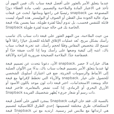
عندما يتعلق الأمر بالعثور على أفضل قبعة سناب باك، فمن المهم أن
تأخذ في الاعتبار المادة والملاءمة والتصميم. تلعب مادة الغطاء دورًا
رئيسيًا في راحتها ومتانتها. ابحث عن قبعات snapback المصنوعة من
مواد عالية الجودة مثل القطن أو الصوف أو البوليستر. هذه المواد ليست
قابلة للتنفس فحسب، بل تدوم أيضًا لفترة طويلة، مما يضمن بقاء قبعة
Snapback الخاصة بك في حالة جيدة لفترة طويلة.
من حيث الملاءمة، من المهم العثور على قبعة ذات سناب باك تناسب
رأسك بشكل مريح. تُعد عمليات الإغلاق القابلة للتعديل خيارًا رائعًا لأنها
تسمح لك بتخصيص المقاس وفقًا لحجم رأسك. عند تجربة قبعات سناب
باك، انتبه إلى كيفية وضعها على رأسك وما إذا كانت ضيقة جدًا أو
فضفاضة جدًا. الملاءمة الصحيحة ضرورية للراحة والأناقة.
الآن، دعونا نتحدث عن تصميم قبعة snapback. هناك خيارات لا حصر
لها عندما يتعلق الأمر بتصميم قبعات سناب باك، بدءًا من الألوان الصلبة
إلى الأنماط والرسومات الجريئة. ضع في اعتبارك أسلوبك الشخصي
والأزياء التي تخطط لإقرانها مع قبعة snapback. للحصول على خيار
خالد ومتعدد الاستخدامات، اختر قبعة ذات لون موحد باللون الأسود أو
الأزرق البحري أو الرمادي. إذا كنت تشعر بالمغامرة، فاختر قبعة
Snapback ذات رسم أو شعار جريء يُظهر شخصيتك الفريدة.
بمجرد العثور على أفضل قبعة Snapback بالنسبة لك، فقد حان الوقت
لاستكشاف طرق مختلفة لتصميمها. إحدى الطرق الكلاسيكية لتصميم
قبعة Snapback هي ارتدائها مع ملابس غير رسمية. ارتديه مع تي