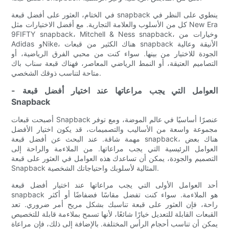
في الختام، العثور على أفضل قبعة snapback ينطوي على النظر في
كل من الأسلوب والعلامة التجارية. مع أفضل الاختيارات مثل New Era
9FIFTY snapback، Mitchell & Ness snapback، وخيارات من
Adidas وNike، هناك الكثير من قبعات snapback الأنيقة وعالية
الجودة للاختيار من بينها. سواء كنت من محبي الفرق الرياضية، أو
التصاميم العتيقة، أو النمط الرياضي المعاصر، فهناك قبعة سناب باك
متاحة لتناسب ذوقك الشخصي.
- العوامل التي يجب مراعاتها عند اختيار أفضل قبعة
Snapback
أصبحت قبعات Snapback عنصرًا أساسيًا في عالم الموضة، ومع توفر
مجموعة واسعة من الأساليب والتصميمات، قد يكون اختيار الأفضل
مهمة شاقة. عند البحث عن أفضل قبعة snapback، هناك بعض
العوامل الرئيسية التي يجب مراعاتها. من الملاءمة والراحة إلى
التصميم والجودة، يمكن أن تساعدك هذه العوامل في العثور على قبعة
Snapback المثالية لأسلوبك واحتياجاتك الشخصية.
أحد العوامل الأولى التي يجب مراعاتها عند اختيار أفضل قبعة
snapback هو الملاءمة. سواء كنت تفضل مقاسًا فضفاضًا أو أكثر
راحة، فإن العثور على قبعة تناسبك بشكل مريح أمر ضروري. تعد
القبعات القابلة للتعديل خيارًا شائعًا، لأنها تسمح بملاءمة قابلة للتخصيص
يمكن أن تناسب أحجام الرأس المختلفة. بالإضافة إلى ذلك، فإن مراعاة