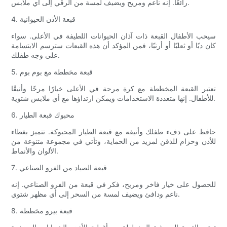
رائعًا. إنه ناعم ومريح ويضيف لمسة من الرقي إلى أي ملابس.
4. قبعة الأذن الحيوانية
سيحب الأطفال القبعة ذات آذان الحيوانات اللطيفة في الأعلى. سواء
كان دبًا أو ثعلبًا أو أرنبًا، فمن المؤكد أن هذه القبعات سترسم الابتسامة
على وجه طفلك.
5. قبعة مخططة مع بوم بوم
تعتبر القبعة المخططة مع كرة مرحة في الأعلى خيارًا مرحًا وأنيقًا
للأطفال. إنها متعددة الاستخدامات ويمكن ارتداؤها مع أي ملابس شتوية.
6. محبوك قبعة الطيار
حافظ على دفء طفلك وأنيقه مع قبعة الطيار المحبوكة. تتميز بغطاء
للأذن وحزام للذقن لمزيد من الحماية، وتأتي في مجموعة متنوعة من
الألوان والأنماط.
7. قبعة الصياد من الفرو الصناعي
للحصول على خيار فاخر ومريح، فكر في قبعة من الفرو الصناعي. إنه
ناعم ودافئ ويضيف لمسة من السحر إلى أي مظهر شتوي.
8. قبعة بيرو مخططة