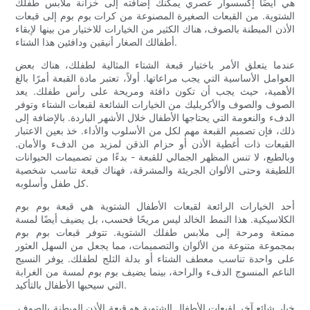
هي أيضًا إكسسوار عصري يمكنك إضافته إلى خزانة ملابس طفلك
الشتوية. من القبعات الصغيرة المصنوعة من كرات بوم بوم إلى قبعات
الأذن المبطنة بالصوف، هناك الكثير من الخيارات للاختيار من بينها لإبقاء
أطفالك الصغار أنيقين ودافئين هذا الشتاء.
عندما يتعلق الأمر باختيار قبعة الشتاء المثالية لطفلك، هناك بعض
العوامل الأساسية التي يجب مراعاتها. أولاً، تعتبر مادة القبعة أمرًا بالغ
الأهمية، حيث يجب أن تكون دافئة ومريحة على رأس طفلك. يعد
الصوف والصوف والأكريليك من الخيارات الشائعة لقبعات الشتاء وتوفر
الدفء والنعومة التي يحتاجها الأطفال خلال الأشهر الباردة. بالإضافة إلى
ذلك، فإن تصميم القبعة مهم لكل من الأسلوب والأداء. خذ بعين الاعتبار
القبعات ذات أغطية الأذن أو حزام الذقن لمزيد من الدفء والأمان.
وبالطبع، لا تنس المظهر الجمالي للقبعة - بدءًا من تصميمات الحيوانات
اللطيفة وحتى الألوان الجريئة والمشرقة، فهناك قبعة تناسب شخصية
كل طفل وأسلوبه.
أحد الخيارات الرائعة لقبعات الأطفال الشتوية هي قبعة بوم بوم
الكلاسيكية. هذا النمط الخالد ليس مريحًا فحسب، بل يضيف أيضًا لمسة
ممتعة ومرحة إلى ملابس طفلك الشتوية. تتوفر قبعات بوم بوم
بمجموعة متنوعة من الألوان والتصميمات، مما يجعل من السهل العثور
على واحدة تناسب معطف الشتاء أو بدلة الثلج لطفلك. يوفر النسيج
الناعم المنسوج الدفء والراحة، بينما يضيف بوم بوم لمسة من الغرابة
التي سيحبها الأطفال بالتأكيد.
خيار شائع آخر لقبعات الأطفال الشتوية هو قبعة الأذن المبطنة بالصوف.