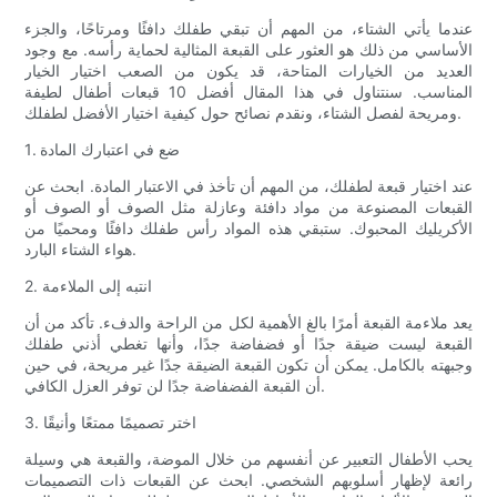
عندما يأتي الشتاء، من المهم أن تبقي طفلك دافئًا ومرتاحًا، والجزء
الأساسي من ذلك هو العثور على القبعة المثالية لحماية رأسه. مع وجود
العديد من الخيارات المتاحة، قد يكون من الصعب اختيار الخيار
المناسب. سنتناول في هذا المقال أفضل 10 قبعات أطفال لطيفة
ومريحة لفصل الشتاء، ونقدم نصائح حول كيفية اختيار الأفضل لطفلك.
1. ضع في اعتبارك المادة
عند اختيار قبعة لطفلك، من المهم أن تأخذ في الاعتبار المادة. ابحث عن
القبعات المصنوعة من مواد دافئة وعازلة مثل الصوف أو الصوف أو
الأكريليك المحبوك. ستبقي هذه المواد رأس طفلك دافئًا ومحميًا من
هواء الشتاء البارد.
2. انتبه إلى الملاءمة
يعد ملاءمة القبعة أمرًا بالغ الأهمية لكل من الراحة والدفء. تأكد من أن
القبعة ليست ضيقة جدًا أو فضفاضة جدًا، وأنها تغطي أذني طفلك
وجبهته بالكامل. يمكن أن تكون القبعة الضيقة جدًا غير مريحة، في حين
أن القبعة الفضفاضة جدًا لن توفر العزل الكافي.
3. اختر تصميمًا ممتعًا وأنيقًا
يحب الأطفال التعبير عن أنفسهم من خلال الموضة، والقبعة هي وسيلة
رائعة لإظهار أسلوبهم الشخصي. ابحث عن القبعات ذات التصميمات