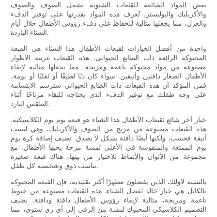
بعض المواد الشائعة للقبعات الشتوية تشمل الصوف والصوف
والأكريليك والبوليستر. تُعرف هذه المواد بقدرتها على توفير الدفء
والعزل، مما يجعلها مثالية للحفاظ على دفء رؤوس الأطفال خلال أيام
الشتاء الباردة.
واحدة من أفضل الخيارات لقبعات الأطفال هذا الشتاء هي القبعة
المحبوكة الرائعة ذات الطابع الحيواني. هذه القبعات غريبة الأطوار
مصنوعة من مواد محبوكة ناعمة ومريحة، مما يجعلها مثالية لإبقاء
الأطفال الصغار دافئين وأنيقين. سواء كان دبًا لطيفًا أو ثعلبًا أو بومة،
فمن المؤكد أن هذه القبعات ذات الطابع الحيواني سترسم الابتسامة
على وجه طفلك مع توفير الدفء الذي يحتاجه للبقاء مرتاحًا أثناء
الطقس البارد.
خيار آخر شائع لقبعات الأطفال هذا الشتاء هو قبعة بوم بوم الكلاسيكية.
هذه القبعات مصنوعة من مزيج من الصوف والأكريليك، وهي ليست
أنيقة فحسب، ولكنها أيضًا دافئة بشكل لا يصدق. تضيف إضافة كرة بوم
بوم الممتعة والمنفوشة في الأعلى لمسة مرحة يحبها الأطفال. مع
مجموعة من الألوان والأنماط للاختيار من بينها، هناك قبعة صغيرة
تناسب ذوق وشخصية كل طفل.
بالنسبة لأولئك الذين يفضلون مظهرًا أكثر تقليدية، فإن القبعة المحبوكة
بالكابل هي خيار خالد لفصل الشتاء. هذه القبعات مصنوعة من خيوط
ناعمة ومريحة، مثالية لإبقاء رؤوس الأطفال دافئة ودافئة. يضيف
التصميم الكلاسيكي المحبوك لمسة من الرقي إلى أي زي شتوي، مما