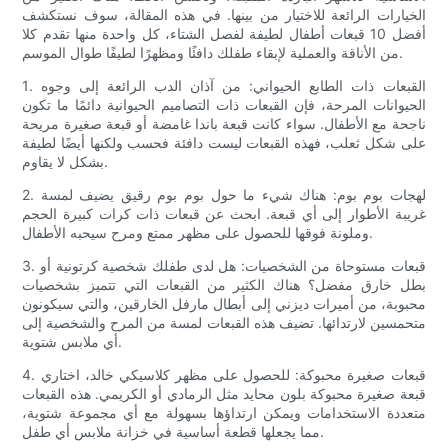
الخيارات الرائعة للاختيار من بينها. في هذه المقالة، سوف نستكشف
أفضل 10 قبعات أطفال لطيفة لفصل الشتاء، كل واحدة منها تقدم كلا
من الأناقة والعملية لإبقاء طفلك دافئًا ومظهرًا لطيفًا طوال الموسم.
1. القبعات ذات الطابع الحيواني: من آذان الدب الرائعة إلى وجوه
الحيوانات المرحة، فإن القبعات ذات التصاميم الحيوانية دائمًا ما تكون
ناجحة مع الأطفال. سواء كانت قبعة باندا غامضة أو قبعة صغيرة مريحة
على شكل ثعلب، فهذه القبعات ليست دافئة فحسب ولكنها أيضًا لطيفة
بشكل لا يقاوم.
2. لهجات بوم بوم: هناك شيء ما حول بوم بوم رقيق يضيف لمسة
غريبة الأطوار إلى أي قبعة. ابحث عن قبعات ذات كرات كبيرة الحجم
وملونة فوقها للحصول على مظهر ممتع ومرح سيحبه الأطفال.
3. قبعات مستوحاة من الشخصيات: هل لدى طفلك شخصية كرتونية أو
بطل خارق مفضل؟ هناك الكثير من القبعات التي تتميز بشخصيات
محبوبة، من أميرات ديزني إلى أبطال مارفل الخارقين، والتي سيكونون
متحمسين لارتدائها. تضيف هذه القبعات لمسة من المرح والشخصية إلى
أي ملابس شتوية.
4. قبعات صغيرة محبوكة: للحصول على مظهر كلاسيكي خالد، اختاري
قبعة صغيرة محبوكة بلون محايد مثل الرمادي أو الكريمي. هذه القبعات
متعددة الاستخدامات ويمكن ارتداؤها بسهولة مع أي مجموعة شتوية،
مما يجعلها قطعة أساسية في خزانة ملابس أي طفل.