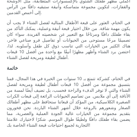
أكملي مظهر طفلك الشتوي بالإكسسوارات المتطابقة، مثل الأوشحة
والقفازات، لتكوين مجموعة متماسكة وأنيقة ستبقيه دافئًا من الرأس
إلى أخمص القدمين.
في الختام، العثور على قبعة الأطفال المثالية لفصل الشتاء لا يجب أن
يكون مهمة شاقة. من خلال اختيار قبعة أنيقة وعملية، يمكنك التأكد من
بقاء طفلك دافئًا ومرتاحًا مع التعبير عن شخصيته الفريدة. سواء كان
تصميمًا مرحًا مستوحى من الحيوانات أو تفاصيل فرو صناعي فاخر،
هناك الكثير من الخيارات التي تناسب ذوق كل طفل وأسلوبه. لذا،
احتضن برد الشتاء وأظهر مظهرًا أنيقًا مع واحدة من أفضل 10 قبعات
أطفال لطيفة ومريحة لفصل الشتاء.
خاتمة
في الختام، كشركة تتمتع بـ 10 سنوات من الخبرة في هذا المجال، قمنا
بتنسيق مجموعة من أفضل 10 قبعات أطفال لطيفة ومريحة لفصل
الشتاء والتي لا توفر الدفء والراحة فحسب، بل تضيف أيضًا لمسة من
الأناقة إلى أي ملابس. من تصاميم الحيوانات الرائعة إلى قبعات الكرات
الصغيرة الكلاسيكية، من المؤكد أن قبعاتنا ستحافظ على مظهر أطفالك
الصغار وشعورهم بالروعة خلال أشهر الشتاء الباردة. نحن فخورون
بتقديم مجموعة من الخيارات عالية الجودة العملية والعصرية، مما
يضمن بقاء طفلك دافئًا ولطيفًا طوال الموسم. شكرًا لاختيارك علامتنا
التجارية لجميع احتياجات قبعة الشتاء الخاصة بك!