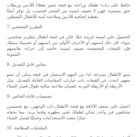
حافظ على دفء طفلك وراحته مع قبعة تتميز بغطاء للأذنين وربطات
عنق مضفرة. فهي لا تضيف لمسة من السحر فحسب، بل توفر أيضًا
تغطية إضافية للأذنين وملاءمة آمنة للأطفال النشطين.
7. التطريز الشخصي
للحصول على لمسة فريدة حقًا، فكر في قبعة أطفال بتطريز شخصي.
سواء كان ذلك اسمهم أو الأحرف الأولى من اسمهم أو تصميمًا ممتعًا،
فإن القبعات المخصصة تضيف لمسة خاصة إلى خزانة ملابسهم
الشتوية.
8. مقاس قابل للتعديل
ينمو الأطفال بسرعة، لذا من المهم الاستثمار في قبعة يمكن أن تنمو
معهم. ابحث عن القبعات ذات خيارات المقاسات القابلة للتعديل، مثل
الأربطة أو الأربطة المرنة، لضمان ملاءمة مثالية طوال فصل الشتاء.
9. تصميمات قابلة للعكس
احصل على ضعف الأناقة مع قبعة الأطفال ذات الوجهين. مع تصميمين
مختلفين في واحد، يمكن لطفلك تغيير مظهره وقتما يريد، مما يجعله
خيارًا متعدد الاستخدامات وعمليًا لفصل الشتاء.
10. الملحقات المطابقة