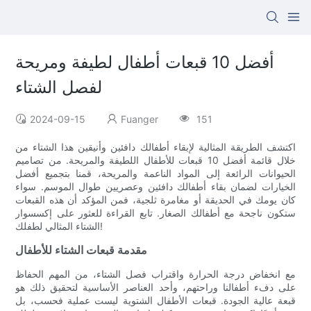
أفضل 10 قبعات أطفال لطيفة ومريحة
لفصل الشتاء
2024-09-15
Fuanger
151
اكتشف الطريقة المثالية لإبقاء أطفالك دافئين وأنيقين هذا الشتاء من
خلال قائمة أفضل 10 قبعات للأطفال اللطيفة والمريحة. من تصاميم
الحيوانات الرائعة إلى المواد الناعمة والمريحة، قمنا بتجميع أفضل
الخيارات لضمان بقاء أطفالك دافئين وعصريين طوال الموسم. سواء
كان يومك في الحديقة أو مغامرة ثلجية، فمن المؤكد أن هذه القبعات
ستكون ناجحة مع أطفالك الصغار. تابع القراءة للعثور على إكسسوار
الشتاء المثالي لطفلك!
مقدمة قبعات الشتاء للأطفال
مع انخفاض درجة الحرارة واقتراب فصل الشتاء، من المهم الحفاظ
على دفء أطفالنا وراحتهم، وأحد العناصر الأساسية لتحقيق ذلك هو
قبعة عالية الجودة. قبعات الأطفال الشتوية ليست عملية فحسب، بل