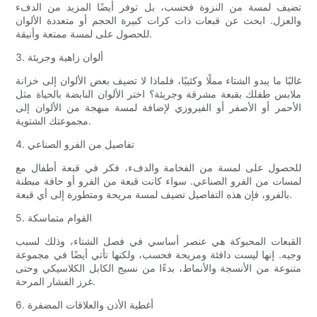
تضيف لمسة من النزوة فحسب، بل توفر أيضًا المزيد من الدفء
والعزل. ابحث عن قبعات ذات كرات كبيرة الحجم أو متعددة الألوان
للحصول على لمسة ممتعة وأنيقة.
3. ألوان زاهية وجريئة
غالبًا ما يبدو الشتاء مملًا وكئيبًا، فلماذا لا تضيف بعض الألوان إلى خزانة
ملابس طفلك بقبعة مشرقة وجريئة؟ اختر الألوان النابضة بالحياة مثل
الأحمر أو الأصفر أو الفيروزي لإضافة لمسة مبهجة من الألوان إلى
مجموعتك الشتوية.
4. تفاصيل من الفرو الصناعي
للحصول على لمسة من الفخامة والدفء، فكر في قبعة أطفال مع
لمسات من الفرو الصناعي. سواء كانت قبعة من الفرو أو حافة مبطنة
بالفرو، فإن هذه التفاصيل تضيف لمسة مريحة ومتطورة إلى أي قبعة.
5. القوام متماسكة
القبعات المحبوكة هي عنصر أساسي في فصل الشتاء، وذلك لسبب
وجيه. إنها ليست دافئة ومريحة فحسب، ولكنها تأتي أيضًا في مجموعة
متنوعة من الأنسجة والأنماط، بدءًا من نسيج الكابل الكلاسيكي وحتى
غرز الفشار المرحة.
6. أغطية الأذن والعلاقات المضفرة