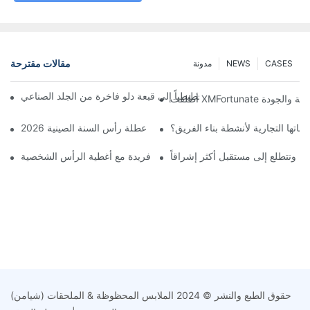
مقالات مقترحة
CASES
NEWS
مدونة
ّل مصمم بريطاني رسماً تخطيطياً إلى قبعة دلو فاخرة من الجلد الصناعي
تها التجارية لأنشطة بناء الفريق؟
احتفال الافتتاح الكبير ابتداءً من عطلة رأس السنة الصينية 2026
تكم، ونتطلع إلى مستقبل أكثر إشراقاً
تميز بإطلالة فريدة مع أغطية الرأس الشخصية
حقوق الطبع والنشر © 2024 الملابس المحظوظة & الملحقات (شيامن)