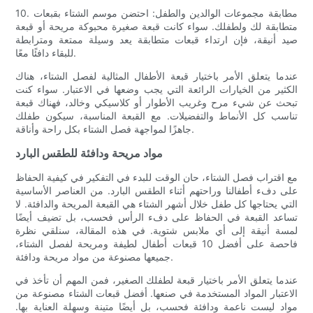
10. مطابقة مجموعات الوالدين والطفل: احتضن موسم الشتاء بقبعات
متطابقة لك ولطفلك. سواء كانت قبعة صغيرة محبوكة مريحة أو قبعة
صيد أنيقة، فإن ارتداء قبعات متطابقة يعد وسيلة ممتعة ومترابطة
للبقاء دافئًا معًا.
عندما يتعلق الأمر باختيار قبعة الأطفال المثالية لفصل الشتاء، هناك
الكثير من الخيارات الرائعة التي يجب وضعها في الاعتبار. سواء كنت
تبحث عن شيء مرح وغريب الأطوار أو كلاسيكي وخالد، فهناك قبعة
تناسب كل الأنماط والتفضيلات. مع القبعة المناسبة، سيكون طفلك
جاهزًا لمواجهة فصل الشتاء بكل راحة وأناقة.
مواد مريحة ودافئة للطقس البارد
مع اقتراب فصل الشتاء، حان الوقت للبدء في التفكير في كيفية الحفاظ
على دفء أطفالنا وراحتهم أثناء الطقس البارد. من العناصر الأساسية
التي يحتاجها كل طفل خلال أشهر الشتاء هي القبعة المريحة والدافئة. لا
تساعد القبعة في الحفاظ على دفء الرأس فحسب، بل تضيف أيضًا
لمسة أنيقة إلى أي ملابس شتوية. في هذه المقالة، سنلقي نظرة
فاحصة على أفضل 10 قبعات أطفال لطيفة ومريحة لفصل الشتاء،
جميعها مصنوعة من مواد مريحة ودافئة.
عندما يتعلق الأمر باختيار قبعة لطفلك الصغير، فمن المهم أن تأخذ في
الاعتبار المواد المستخدمة في صنعها. أفضل قبعات الشتاء مصنوعة من
مواد ليست ناعمة ودافئة فحسب، بل أيضًا متينة وسهلة العناية بها.