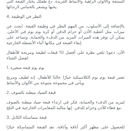
الممتعة والألوان الزاهية والأنماط الفريدة. دع طفلك يختار القبعة التي
يحبها ويشعر بالحماس لارتدائها.
4. النظر في الوظيفة
بالإضافة إلى الأسلوب، من المهم النظر في وظيفة القبعة. ابحث عن
ميزات مثل أغطية الأذن أو حزام الذقن أو كرة بوم بوم في الأعلى.
يمكن أن توفر هذه الميزات المزيد من الدفء والحماية، وتساعد على
إبقاء القبعة في مكانها أثناء الأنشطة الخارجية.
الآن، دعونا نلقي نظرة على أفضل 10 قبعات لطيفة ومريحة للأطفال
لفصل الشتاء:
1. بوم بوم قبعة صغيرة
تعتبر قبعة بوم بوم الكلاسيكية خيارًا خالدًا للأطفال. إنه لطيف ومريح
ويأتي في مجموعة متنوعة من الألوان والأنماط.
2. قبعة الصياد مبطنة بالصوف
لمزيد من الدفء والحماية، فكر في ارتداء قبعة صياد مبطنة بالصوف
مع غطاء للأذن وحزام للذقن. إنها مثالية للمغامرات الخارجية في الثلج.
3. قبعة متماسكة الكابل
للحصول على مظهر أكثر أناقة وأناقة، تعد القبعة المتماسكة خيارًا