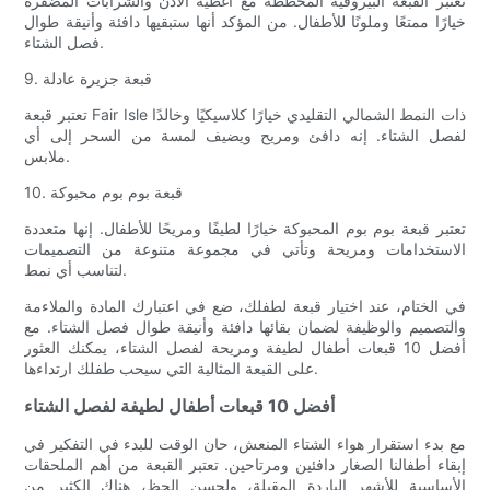
تعتبر القبعة البيروفية المخططة مع أغطية الأذن والشرابات المضفرة
خيارًا ممتعًا وملونًا للأطفال. من المؤكد أنها ستبقيها دافئة وأنيقة طوال
فصل الشتاء.
9. قبعة جزيرة عادلة
تعتبر قبعة Fair Isle ذات النمط الشمالي التقليدي خيارًا كلاسيكيًا وخالدًا
لفصل الشتاء. إنه دافئ ومريح ويضيف لمسة من السحر إلى أي
ملابس.
10. قبعة بوم بوم محبوكة
تعتبر قبعة بوم بوم المحبوكة خيارًا لطيفًا ومريحًا للأطفال. إنها متعددة
الاستخدامات ومريحة وتأتي في مجموعة متنوعة من التصميمات
لتناسب أي نمط.
في الختام، عند اختيار قبعة لطفلك، ضع في اعتبارك المادة والملاءمة
والتصميم والوظيفة لضمان بقائها دافئة وأنيقة طوال فصل الشتاء. مع
أفضل 10 قبعات أطفال لطيفة ومريحة لفصل الشتاء، يمكنك العثور
على القبعة المثالية التي سيحب طفلك ارتداءها.
أفضل 10 قبعات أطفال لطيفة لفصل الشتاء
مع بدء استقرار هواء الشتاء المنعش، حان الوقت للبدء في التفكير في
إبقاء أطفالنا الصغار دافئين ومرتاحين. تعتبر القبعة من أهم الملحقات
الأساسية للأشهر الباردة المقبلة، ولحسن الحظ، هناك الكثير من