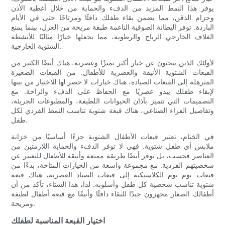
يوفر هذا النمط المزيد من الدفء والحماية من خلال أغطية الأذن
وحزام الذقن، مما يضمن بقاء طفلك دافئًا ومرتاحًا حتى في الأيام
الباردة. توفر البطانة الصوفية الناعمة طبقة مريحة من العزل، بينما يمنع
الغلاف الخارجي الرياح والرطوبة، مما يجعلها خيارًا مثاليًا للأنشطة
الشتوية الخارجية.
لأولئك الذين يبحثون عن خيار أكثر تميزًا وعصرية، هناك أيضًا الكثير من
القبعات الشتوية الأنيقة والعصرية للأطفال. من القبعات الصغيرة
المترهلة إلى القبعات الصيادة، هناك خيارات لا حصر لها للاختيار من بينها
لإبقاء طفلك يبدو عصريًا مع الحفاظ على الدفء والراحة. مع
التصميمات التي تتميز بآذان الحيوانات اللطيفة، والمطبوعات الجريئة،
وتفاصيل الفراء الصناعي، هناك قبعة شتوية تناسب النمط الفردي لكل
طفل.
في الختام، تعتبر قبعات الأطفال الشتوية جزءًا أساسيًا من خزانة
ملابس أي طفل شتوية. فهي لا توفر الدفء والحماية اللازمتين من
العناصر فحسب، بل توفر أيضًا طريقة ممتعة وأنيقة للأطفال للتعبير عن
شخصيتهم الفردية. مع مجموعة واسعة من الخيارات المتاحة، بدءًا من
قبعات بوم بوم الكلاسيكية إلى قبعات الصياد العصرية، هناك قبعة
شتوية تناسب شخصية كل طفل وأسلوبه. لذا، هذا الشتاء، تأكد من أن
أطفالك الصغار مجهزون جيدًا للبقاء دافئًا وأنيقًا مع قبعة أطفال لطيفة
ومريحة.
اختيار القبعة المناسبة لطفلك