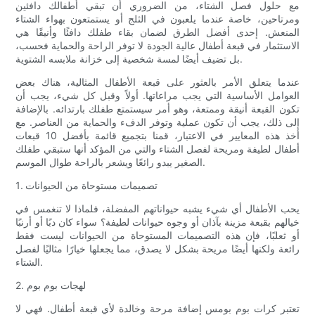
مع حلول فصل الشتاء، من الضروري أن تبقي أطفالك دافئين
ومرتاحين، خاصة عندما يلعبون في الثلج أو يستمتعون بهواء الشتاء
المنعش. إحدى أفضل الطرق لضمان بقاء طفلك دافئًا وأنيقًا هي
الاستثمار في قبعة أطفال عالية الجودة لا توفر الراحة والحماية فحسب،
بل تضيف أيضًا لمسة شخصية إلى خزانة ملابسه الشتوية.
عندما يتعلق الأمر بالعثور على قبعة الأطفال المثالية، هناك بعض
العوامل الأساسية التي يجب مراعاتها. أولاً وقبل كل شيء، يجب أن
تكون القبعة أنيقة وممتعة، وهو أمر سيستمتع طفلك بارتدائه. بالإضافة
إلى ذلك، يجب أن تكون عملية وتوفر الدفء والحماية من العناصر. مع
أخذ هذه المعايير في الاعتبار، قمنا بتجميع قائمة بأفضل 10 قبعات
أطفال لطيفة ومريحة لفصل الشتاء والتي من المؤكد أنها ستبقي طفلك
الصغير يبدو رائعًا ويشعر بالراحة طوال الموسم.
1. تصميمات مستوحاة من الحيوانات
يحب الأطفال أي شيء يشبه حيواناتهم المفضلة، فلماذا لا تنغمس في
خيالهم بقبعة مزينة بآذان أو وجوه حيوانات لطيفة؟ سواء كان دبًا أو أرنبًا
أو ثعلبًا، فإن هذه التصميمات المستوحاة من الحيوانات ليست فقط
رائعة ولكنها أيضًا مريحة بشكل لا يصدق، مما يجعلها خيارًا مثاليًا لفصل
الشتاء.
2. لهجات بوم بوم
تعتبر كرات بوم بومس إضافة مرحة وخالدة لأي قبعة أطفال. فهي لا