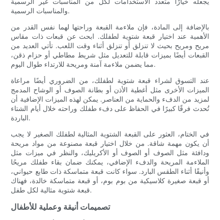
يجعله خيارًا متعدد الاستخدامات لكل من المناسبات غير الرسمية
والمناسبات الرسمية.
بالإضافة إلى المادة، فإن ملاءمة القبعة وراحتها لهما نفس القدر من
الأهمية عند اختيار قبعة شتوية لطفلك. ابحث عن قبعات ذات مقاس
مريح ومريح بحيث لا تنزلق أو تنزلق أثناء وقت اللعب. تأتي العديد من
القبعات أيضًا بميزات قابلة للتعديل مثل شريط مطاطي أو حزام ذقن،
مما يضمن ملاءمة آمنة ومريحة للارتداء طوال اليوم.
عند التسوق لشراء قبعة شتوية لطفلك، من الضروري أيضًا مراعاة
الميزات الأخرى مثل أغطية الأذن أو بطانة الصوف أو الوشاح المدمج
لمزيد من الدفء والحماية من العناصر. يمكن لهذه الميزات الإضافية أن
تُحدث فرقًا كبيرًا في الحفاظ على دفء طفلك وراحته خلال أيام الشتاء
الباردة.
في الختام، العثور على القبعة الشتوية المثالية لطفلك الصغير لا يجب
أن يكون مهمة شاقة. من خلال اختيار قبعة مصنوعة من مواد مريحة
ودافئة مثل الصوف أو الصوف أو الأكريليك، والنظر في ميزات مثل
الملاءمة المريحة والدفء الإضافي، يمكنك ضمان بقاء طفلك مريحًا
وأنيقًا أثناء الطقس البارد. سواء كانت قبعة متماسكة ذات طابع حيواني،
أو قبعة صغيرة كلاسيكية من بوم بوم، أو قبعة متماسكة خالدة، فهناك
قبعة شتوية مثالية لكل طفل.
تصميمات أنيقة وعملية للأطفال