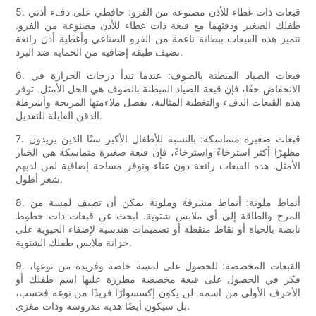
5. قبعات ذات غطاء للأذن مصنوعة من الفرو: حافظي على دفء أذني
طفلك الصغير ودفئهما مع قبعة ذات غطاء للأذن مصنوعة من الفرو.
تتميز هذه القبعات ببطانة ناعمة من الفرو الصناعي وأغطية أذن رائعة
تضيف طبقة إضافية من الحماية ضد البرد.
6. قبعات الصياد المبطنة بالصوف: عندما تبدأ درجات الحرارة في
الانخفاض حقًا، فإن قبعة الصياد المبطنة بالصوف هي الحل الأمثل. توفر
هذه القبعات الدفء والتغطية المثالية، بفضل ملاءمتها المريحة وأشرطة
الذقن القابلة للتعديل.
7. قبعات صغيرة متماسكة: بالنسبة للأطفال الأكبر سنًا الذين يريدون
مظهرًا أكثر استرخاءً واسترخاءً، فإن قبعة صغيرة متماسكة هي الخيار
الأمثل. هذه القبعات رائعة دون عناء وتوفر مساحة إضافية لمن لديهم
شعر أطول.
8. أنماط ملونة: أنماط مشرقة وملونة يمكن أن تضيف لمسة من
المرح والطاقة إلى أي ملابس شتوية. ابحث عن قبعات ذات خطوط
نابضة بالحياة أو نقاط منقطة أو تصميمات هندسية لإضفاء الحيوية على
خزانة ملابس طفلك الشتوية.
9. القبعات المخصصة: للحصول على لمسة خاصة وفريدة من نوعها،
فكر في الحصول على قبعة مخصصة مطرزة عليها اسم طفلك أو
الأحرف الأولى من اسمه. لن يكون إكسسوارًا فريدًا من نوعه فحسب،
بل سيكون أيضًا هدية مدروسة وذات مغزى.