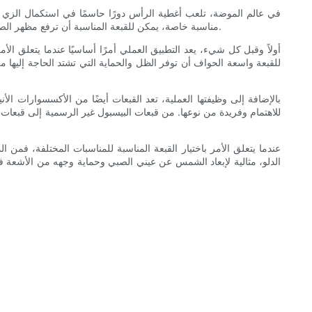
في عالم الموضة، تلعب أغطية الرأس دورًا حاسمًا في استكمال الزي وإ
مناسبة خاصة، يمكن للقبعة المناسبة أن ترفع مظهر الصبي وتدلي ببيان. في هذه المقالة، سوف نستكشف الأهمية العملية والأنيقة لأغطية الرأس للأولاد ونلقي نظرة على أفضل 10 قبعات عصرية لكل مناسبة.
أولاً وقبل كل شيء، يعد التطبيق العملي أمرًا أساسيًا عندما يتعلق ا
للقبعة واسعة الحواف أن توفر الظل والحماية التي تشتد الحاجة إليها م
بالإضافة إلى وظيفتها العملية، تعد القبعات أيضًا من الأكسسوارات ال
للاهتمام وفريدة من نوعها. من قبعات البيسبول غير الرسمية إلى قبعات 
عندما يتعلق الأمر باختيار القبعة المناسبة للمناسبات المختلفة، فمن ال
الدلو، مثالية لإبعاد الشمس عن عيني الصبي وحماية وجهه من الأشعة ف