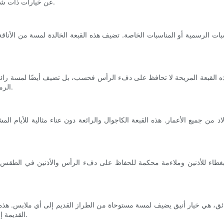
عن خيارات ذات شعارات جريئة أو مطبوعات ممتعة لإضفاء لمسة شخصية على أي ملابس.
اسبات الرسمية أو المناسبات الخاصة. تضيف هذه القبعة الخالدة لمسة من الأنا
لاد. هذه القبعة المريحة لا تحافظ على دفء الرأس فحسب، بل تضيف أيضًا لمسة را
الرمادي أو الأزرق الداكن للحصول على خيار كلاسيكي ومتعدد الاستخدامات.
 من جميع الأعمار. هذه القبعة الكاجوال والرائعة دون عناء مثالية للأيام 
لقبعة بغطاء للأذنين وملاءمة محكمة للحفاظ على دفء الرأس والأذنين في الطقس
ئق، هي خيار أنيق يضيف لمسة مستوحاة من الطراز القديم إلى أي ملابس. هذه ا
القديمة إلى مظهرهم وتعمل بشكل جيد مع الملابس غير الرسمية وشبه الرسمية.