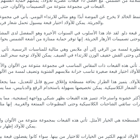
عندما يتعلق الأمر بالبقاء على الموضة، لا يتعين على الأولاد التضحية بالسلامة من
القبعات في مجموعة متنوعة من التصميمات والألوان، حتى يتمكن الأولاد من التعبير عن شخصيتهم مع البقاء في مأمن من الشمس.
نمط الخالد لا يخرج عن الموضة أبدًا وهو مثالي للارتداء اليومي. يأتي في مجموع
والجريئة. يمكن للأولاد اختيار قبعة بيسبول تحمل شعار فريقهم الرياضي المفضل أو اختيار مظهر أكثر حيادية يتناسب مع أي ملابس.
 قبعة دلو. لقد عاد هذا الأسلوب في السنوات الأخيرة وهو المفضل لدى المشا
لمتطورة لمسة من الرقي إلى أي ملابس وهي مثالية للمناسبات الرسمية. تأتي قب
 الأكثر خشونة واسترخاء. تتميز هذه القبعات بظهر شبكي وواجهة إسفنجية، مما ي
ت سائقي الشاحنات الكلاسيكية وحتى المطبوعات الممتعة والغريبة. إنها مثالي
فة المسطحة هي الخيار الأمثل. تأتي هذه القبعات بمجموعة متنوعة من الألوان و
يمكن للأولاد إظهار شخصيتهم بقبعة سناب باك مع الحفاظ على الحماية من الشمس والأناقة.
الأولاد لديهم الكثير من الخيارات للاختيار من بينها. سواء كانوا يفضلون قبعة 