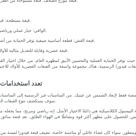
5. قبعة موزع الصحف: قبعة مستوحاة من الطراز القديم تضيف لمسة من سحر المدرسة القديمة إلى ملابس الصبي.
7. قبعة مسطحة: قبعة أنيقة وعصرية رائعة لإضافة لمسة من الرقي إلى مجموعة الصبي.
8. الواقي: خيار عملي ورياضي يوفر الحماية من أشعة الشمس مع السماح بأقصى قدر من التهوية.
9. قبعة القش: قطعة أساسية صيفية توفر الحماية من أشعة الشمس والأناقة، وهي مثالية لأيام الشاطئ والمغامرات الخارجية.
10. Snapback: قبعة عصرية وقابلة للتعديل مثالية للأولاد من جميع الأعمار، وتوفر الأناقة والراحة بنفس القدر.
 توفر الحماية العملية والتحسين الأنيق لمظهره العام. من خلال اختيار القبع
عات فيدورا الرسمية، هناك مجموعة واسعة من القبعات العصرية للأولاد للاختيا
تعدد استخدامات 
صصة فقط لإبعاد الشمس عن عينيك. من المناسبات غير الرسمية إلى المناسبات
سوف نستكشف تنوع القبعات العصرية للأولاد، ونعرض أفضل 10 خيارات أنيقة لأغطية الرأس لكل حدث.
ول الكلاسيكية هي دائمًا الاختيار الأمثل. إنه رياضي ومريح، مما يجعله مثاليًا للنزهات اليومية أو قضا
للحصول على مظهر أكثر قوة ونشاطًا في الهواء الطلق، تعد قبعة سائق الشاحنة 
لد ومتطور. سواء كان عشاء عائلي أو مناسبة خاصة، تضيف قبعة فيدورا لمسة م