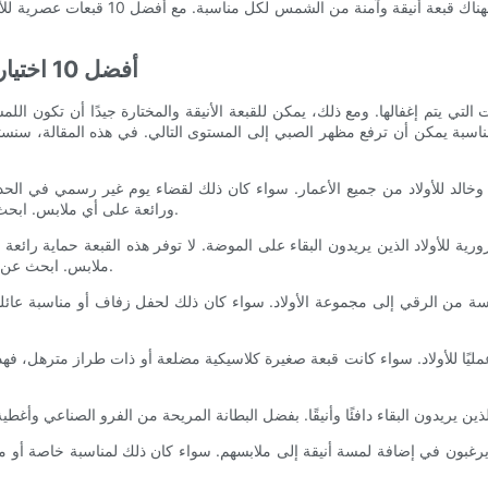
صغيرة مريحة، أو قبعة سائق شاحنة متينة، 
أفضل 10 اختيارات: قبعات يجب اقتناؤها للأولاد من جميع الأعمار
رات التي يتم إغفالها. ومع ذلك، يمكن للقبعة الأنيقة والمختارة جيدًا أن تكون ا
ورائعة على أي ملابس. ابحث عن خيارات ذات شعارات ممتعة أو ألوان جريئة لإضفاء لمسة شخصية.
ملابس. ابحث عن خيارات في المطبوعات الممتعة أو الألوان الزاهية لإضفاء لمسة عصرية.