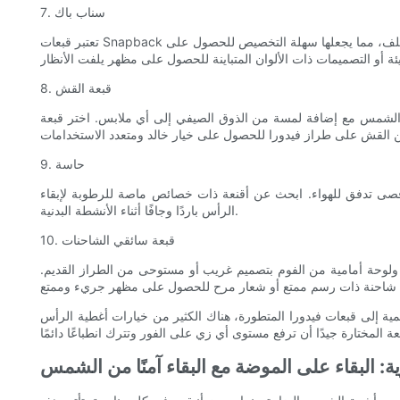
7. سناب باك
تعتبر قبعات Snapback خيارًا شائعًا للأولاد الذين يرغبون في إضافة لمسة رياضية وحضرية إلى ملابسهم. تتميز هذه القبعات القابلة للتعديل بحافة مسطحة وإغلاق سريع من الخلف، مما يجعلها سهلة التخصيص للحصول على
8. قبعة القش
ية من الشمس مع إضافة لمسة من الذوق الصيفي إلى أي ملابس. اختر قبعة
9. حاسة
مح بأقصى تدفق للهواء. ابحث عن أقنعة ذات خصائص ماصة للرطوبة لإبقاء
الرأس باردًا وجافًا أثناء الأنشطة البدنية.
10. قبعة سائقي الشاحنات
كي ولوحة أمامية من الفوم بتصميم غريب أو مستوحى من الطراز القديم.
مية إلى قبعات فيدورا المتطورة، هناك الكثير من خيارات أغطية الرأس
 البقاء على الموضة مع البقاء آمنًا من الشمس