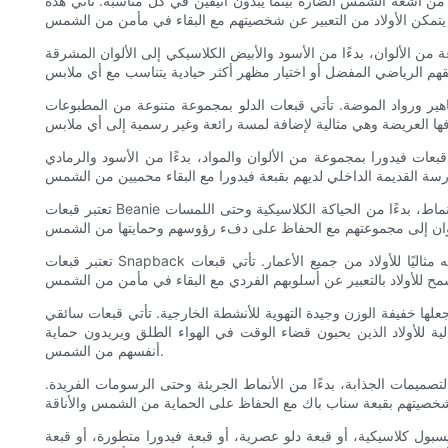
 الشمس. مع أفضل 10 قبعات عصرية للأولاد، يمكنهم حماية أنفسهم من أشعة الشمس الضارة بينما يبدون أنيقين في كل مناسبة. تأتي هذه
ة من الألوان، بدءًا من الأسود والأبيض الكلاسيكي إلى الألوان المشرقة
هير ورواد الموضة. تأتي قبعات الدلو بمجموعة متنوعة من المطبوعات
عات فيدورا بمجموعة من الألوان والمواد، بدءًا من الأسود والرمادي
تعتبر قبعات Beanie مثالية لإبقاء الأولاد دافئين خلال الأشهر الباردة بينما لا تزال تبدو عصرية. تأتي هذه القبعات ذات المقاس المناسب في مجموعة متنوعة من الألوان والأنماط، بدءًا من الحياكة الكلاسيكية وحتى اللمسات
تعتبر قبعات Snapback خيارًا عصريًا آخر للأولاد. يتميز هذا الطراز بحافة مسطحة وإغلاق سريع قابل للتعديل، مما يجعله مثاليًا للأولاد من جميع الأعمار. تأتي قبعات Snapback في مجموعة من التصميمات، بدءًا من
جعلها خفيفة الوزن وجيدة التهوية للأنشطة الخارجية. تأتي قبعات سائقي
ة للأولاد الذين يحبون قضاء الوقت في الهواء الطلق ويريدون حماية
أنفسهم من الشمس.
التصميمات الجذابة، بدءًا من الأنماط الجريئة وحتى الرسومات الفريدة.
بيسبول كلاسيكية، أو قبعة دلو عصرية، أو قبعة فيدورا متطورة، أو قبعة