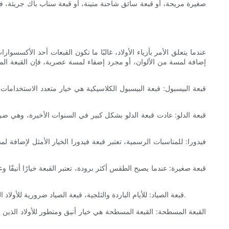
عندما يتعلق الأمر بأزياء الأولاد، غالبًا ما تكون القبعات أحد الأكسسوا
5. قبعة الصياد: للأيام الباردة والثلجية، قبعة الصياد ضرورية للأولاد الذين يريدون البقاء دافئًا وأنيقًا. بفضل البطانة المريحة من الفرو الصناعي وأغطية الأذن، تعد هذه القبعة مثالية للمغامرات الخارجية والأنشطة الشتوية.