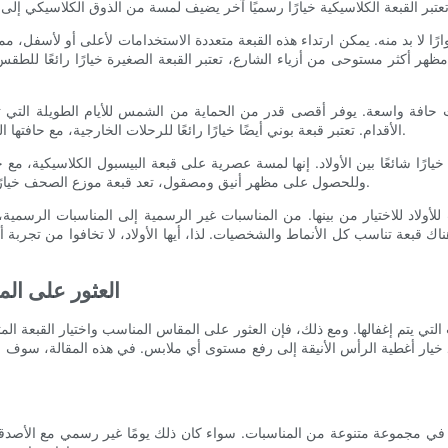
لا بد منه. يمكن ارتداء هذه القبعة متعددة الاستخدامات لأعلى أو لأسفل، مما
 أكثر مستوحى من أزياء الشارع، تعتبر القبعة الصغيرة خيارًا رائعًا للطق
افة واسعة. يوفر أقصى قدر من الحماية من الشمس للأيام الطويلة التي تقض
الأقدام. تعتبر قبعة بوني أيضًا خيارًا رائعًا للرحلات الخارجية، مع حافتها العريضة وحزام الذقن القابل للتعديل لملاءمة آمنة في الظروف العاصفة.
ًا شائعًا بين الأولاد. إنها لمسة عصرية على قبعة البيسبول الكلاسيكية،
وللحصول على مظهر أنيق ومصقول، تعد قبعة موزع الصحف خيارًا أنيقًا يضيف لمسة من الرقي والسحر العتيق إلى خزانة ملابس الشاب.
لأولاد للاختيار من بينها. من المناسبات غير الرسمية إلى المناسبات الرسمي
هناك قبعة تناسب كل الأنماط والشخصيات. لذا، أيها الأولاد، لا تخافوا من تجرب
العثور على الم
ات التي يتم إغفالها. ومع ذلك، فإن العثور على المقاس المناسب واختيار القبعة ا
ه في مجموعة متنوعة من المناسبات. سواء كان ذلك يومًا غير رسمي مع الأصدقاء 