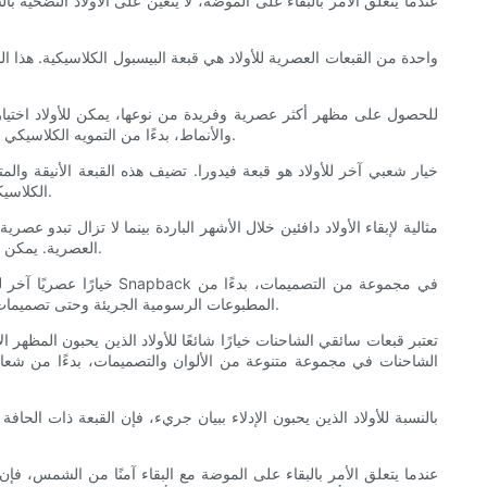
واحدة من القبعات العصرية للأولاد هي قبعة البيسبول الكلاسيكية. هذا ال
للحصول على مظهر أكثر عصرية وفريدة من نوعها، يمكن للأولاد اختيار
والأنماط، بدءًا من التمويه الكلاسيكي وحتى تصميمات الأزهار الجريئة. إنها توفر حماية ممتازة من أشعة الشمس بحوافها العريضة وهي مثالية لإضافة لمسة رائعة وغير رسمية إلى أي ملابس.
خيار شعبي آخر للأولاد هو قبعة فيدورا. تضيف هذه القبعة الأنيقة وا
الكلاسيكي وحتى القش خفيف الوزن للارتداء في الصيف. يمكن للأولاد توجيه سحر المدرسة القديمة الداخلي لديهم بقبعة فيدورا مع البقاء محميين من الشمس.
العصرية. يمكن للأولاد اختيار قبعة صغيرة تناسب خزانة ملابسهم الشتوية وتضيف لمسة من الألوان إلى مجموعتهم مع الحفاظ على دفء رؤوسهم وحمايتها من الشمس.
المطبوعات الرسومية الجريئة وحتى تصميمات الشعار الكلاسيكية. يمكن تخصيصها بسهولة باستخدام الرقع والدبابيس، مما يسمح للأولاد بالتعبير عن أسلوبهم الفردي مع البقاء في مأمن من الشمس.
تعتبر قبعات سائقي الشاحنات خيارًا شائعًا للأولاد الذين يحبون المظهر
الشاحنات في مجموعة متنوعة من الألوان والتصميمات، بدءًا من شعارا
بالنسبة للأولاد الذين يحبون الإدلاء ببيان جريء، فإن القبعة ذات الحا
عندما يتعلق الأمر بالبقاء على الموضة مع البقاء آمنًا من الشمس، فإن 