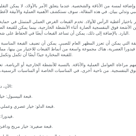
ضافة لمسة من الأناقة والشخصية. عندما يتعلق الأمر بالأولاد، لا يمكن التقل
لأمر باختيار أغطية الرأس للأولاد. تخدم القبعات الغرض العملي المتمثل في 
ن الأشعة فوق البنفسجية الضارة أثناء الأنشطة الخارجية، بينما يمكن للقبعة ال
البارد. بالإضافة إلى ذلك، يمكن أن تساعد القبعات أيضًا في الحفاظ على شعر الصبي في مكانه ومنعه من الوصول إلى عينيه أثناء اللعب أو الرياضة.
أنيقة التي يمكن أن تعزز المظهر العام للصبي. يمكن أن تضيف القبعة المناسبة 
فيدورا العصرية، هناك مجموعة واسعة من أنماط القبعات للاختيار من بينها، مما
للقبعة المختارة جيدًا أيضًا أن تكمل وتكمل ملابس الصبي، وتربط عناصر مختلفة معًا وتضفي لمسة نهائية مصقولة.
مهم مراعاة العوامل العملية والأناقة. بالنسبة للأنشطة الخارجية أو الرياضة، تع
وق البنفسجية. من ناحية أخرى، في المناسبات الخاصة أو المناسبات الرسمية،
الآن، دعونا نلقي نظرة على أفضل 10 قبعات عصرية للأولاد مثالية لكل مناسبة:
1. قبعة البيسبول: خيار كلاسيكي ومتعدد الاستخدامات ومثالي للارتداء اليومي غير الرسمي.
2. قبعة الدلو: خيار عصري وعملي للأنشطة الخارجية، وتوفر الحماية من الشمس وأجواء رائعة ومريحة.
3. فيدورا: قبعة أنيقة ومتطورة مثالية للمناسبات الرسمية أو المناسبات الخاصة.
4. قبعة صغيرة: خيار مريح ودافئ للطقس البارد، مما يحافظ على رأس الصبي وأذنيه مريحين وأنيقين.