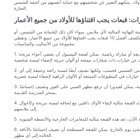
أو قبعة سناب باك جريئة، فهناك قبعة أنيقة وآمنة من الشمس لكل مناسبة. مع أفضل 10 قبعات عصرية للأولاد، يمكنهم التعبير عن شخصيتهم مع حماية أنفسهم من أشعة الشمس
الضارة.
للمسة النهائية المثالية لأي ملابس. سواء كان ذلك للحماية من الشمس، أو
إضافة لمسة من الألوان، أو مجرد إضفاء لمسة عصرية، فإن القبعة المناسبة يمكن أن ترفع مظهر الصبي إلى المستوى التالي. في هذه المقالة، سنستكشف أفضل 10 قبعات يجب اقتناؤها للأولاد من جميع الأعمار، وتغطي
مجموعة من الأساليب والمناسبات.
1. قبعة البيسبول: قبعة البيسبول الكلاسيكية هي خيار متعدد الاستخدامات وخالد للأولاد من جميع الأعمار. سواء كان ذلك لقضاء يوم غير رسمي في الحديقة أو مباراة رياضية، يمكن لقبعة البيسبول أن تضفي أجواء مريحة
2. قبعة الدلو: عادت قبعة الدلو بشكل كبير في السنوات الأخيرة، وهي ضرورية للأولاد الذين يريدون البقاء على الموضة. لا توفر هذه القبعة حماية رائعة من الشمس فحسب، ولكنها تضيف أيضًا لمسة رائعة وعتيقة إلى أي
3. فيدورا: للمناسبات الرسمية، تعتبر قبعة فيدورا الخيار الأمثل لإضافة لمسة من الرقي إلى مجموعة الأولاد. سواء كان ذلك لحفل زفاف أو مناسبة عائلية، يمكن لفيدورا أن ترفع مظهر الصبي على الفور وتضيف إحساسًا
بسحر المدرسة القديمة.
4. قبعة صغيرة: عندما يصبح الطقس أكثر برودة، تعتبر القبعة خيارًا أنيقًا وعمليًا للأولاد. سواء كانت قبعة صغيرة كلاسيكية مضلعة أو ذات طراز مترهل، فهذه القبعة مثالية لإبقاء الأولاد دافئين مع إضافة لمسة مريحة وكاجوال
إلى ملابسهم.
6. القبعة المسطحة: القبعة المسطحة هي خيار أنيق ومتطور للأولاد الذين يرغبون في إضافة لمسة أنيقة إلى ملابسهم. سواء كان ذلك لمناسبة خاصة أو مجرد يوم بالخارج، يمكن للقبعة المسطحة أن تضيف إحساسًا بالأناقة
الخالدة إلى أي مظهر.