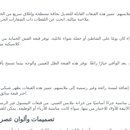
ملاءمة مثالية. ابحث عن اللقطات ذات الشعارات الجريئة أو التصميمات ذات الألوان المتباينة للحصول على مظهر يلفت الأنظار.
أولاد. سواء كان يومًا على الشاطئ أو حفلة شواء عائلية، توفر قبعة القش الحما
كلاسيكية من القش على طراز فيدورا للحصول على خيار خالد ومتعدد الاستخدامات.
، يعد الواقي خيارًا رائعًا. توفر هذه القبعة الظل للعينين والوجه بينما تس
ن في إضافة لمسة رائعة وغير رسمية إلى ملابسهم. تتميز هذه القبعات بظهر شب
اختر قبعة سائق شاحنة ذات رسم ممتع أو شعار مرح للحصول على مظهر جريء وممتع.
لكل مناسبة جزءًا أساسيًا من خزانة ملابس الصبي. من قبعات البيسبول غير الرس
 للقبعة المختارة جيدًا أن ترفع مستوى أي زي على الفور وتترك انطباعًا دائمًا.
تصميمات وألوان عصرية: