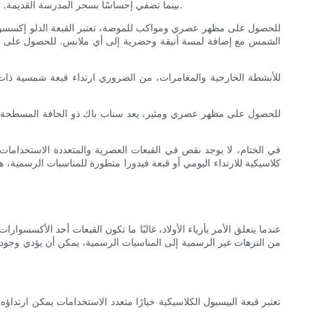
بينما تضفي إحساسًا بسحر المدرسة القديمة. تعتبر القبعة الكلاسيكية خيارًا رسميًا آخر يضيف لمسة من الذوق الكلاسيكي إلى ملابس الشاب، وهي مثالية لحفلات الزفاف أو المناسبات الأنيقة الأخرى.
للحصول على مظهر عصري ومواكب للموضة، تعتبر القبعة الدلو إكسسوارًا 
الشمس مع إضافة لمسة أنيقة وحضرية إلى أي ملابس. للحصول على مظهر
للأنشطة الخارجية والمغامرات، من الضروري ارتداء قبعة شمسية ذات ح
للحصول على مظهر عصري ومثير، يعد سناب باك ذو الحافة المسطحة خيار
في الختام، لا يوجد نقص في القبعات العصرية والمتعددة الاستخدامات ل
كلاسيكية للارتداء اليومي أو قبعة فيدورا متطورة للمناسبات الرسمية، 
عندما يتعلق الأمر بأزياء الأولاد، غالبًا ما تكون القبعات أحد الأكسسوار
تعتبر قبعة البيسبول الكلاسيكية خيارًا متعدد الاستخدامات يمكن ارتداؤ