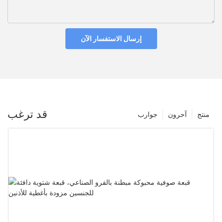
إرسال الاستفسار الآن
قد ترغب
منتج
آحرون
جوارب