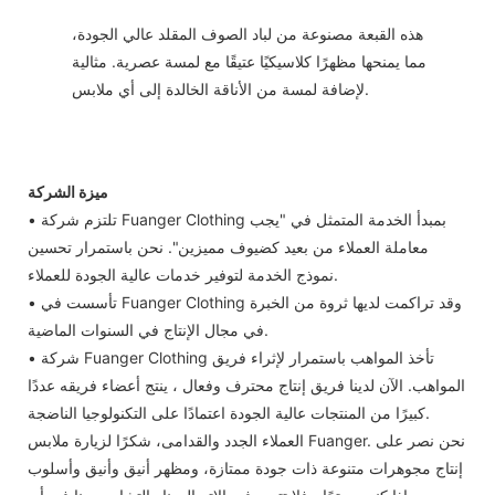
هذه القبعة مصنوعة من لباد الصوف المقلد عالي الجودة،
مما يمنحها مظهرًا كلاسيكيًا عتيقًا مع لمسة عصرية. مثالية
لإضافة لمسة من الأناقة الخالدة إلى أي ملابس.
ميزة الشركة
• تلتزم شركة Fuanger Clothing بمبدأ الخدمة المتمثل في "يجب
معاملة العملاء من بعيد كضيوف مميزين". نحن باستمرار تحسين
نموذج الخدمة لتوفير خدمات عالية الجودة للعملاء.
• تأسست في Fuanger Clothing وقد تراكمت لديها ثروة من الخبرة
في مجال الإنتاج في السنوات الماضية.
• شركة Fuanger Clothing تأخذ المواهب باستمرار لإثراء فريق
المواهب. الآن لدينا فريق إنتاج محترف وفعال ، ينتج أعضاء فريقه عددًا
كبيرًا من المنتجات عالية الجودة اعتمادًا على التكنولوجيا الناضجة.
العملاء الجدد والقدامى، شكرًا لزيارة ملابس Fuanger. نحن نصر على
إنتاج مجوهرات متنوعة ذات جودة ممتازة، ومظهر أنيق وأنيق وأسلوب