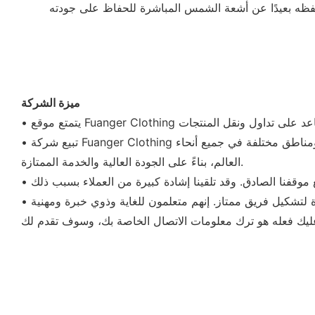
ميزة الشركة
• تبيع شركة Fuanger Clothing القبعات&القبعات والحجاب والأوشحة & والقفازات وربطات العنق والجوارب بشكل جيد في السوق المحلية وتصدرها إلى بلدان ومناطق مختلفة في جميع أنحاء
العالم، بناءً على الجودة العالية والخدمة الممتازة.