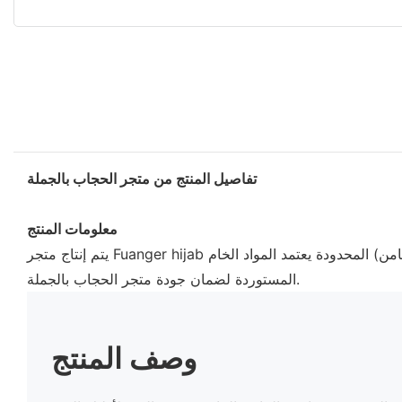
تفاصيل المنتج من متجر الحجاب بالجملة
معلومات المنتج
يتم إنتاج متجر Fuanger hijab بالجملة عن طريق شراء آلات متقدمة للإنتاج. المنتج متوافق تمامًا مع معايير الصناعة المحددة. الملابس المحظوظة & الملحقات (شيامن) المحدودة يعتمد المواد الخام
المستوردة لضمان جودة متجر الحجاب بالجملة.
وصف المنتج