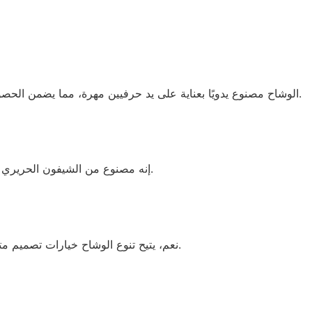
الوشاح مصنوع يدويًا بعناية على يد حرفيين مهرة، مما يضمن الحصول على منتج عالي الجودة وفريد ​​من نوعه بتفاصيل معقدة.
إنه مصنوع من الشيفون الحريري الفاخر بنسبة 100%، مما يوفر ملمسًا ناعمًا وخفيف الوزن.
نعم، يتيح تنوع الوشاح خيارات تصميم متعددة، بما في ذلك وشاح الرقبة أو عصابة الرأس أو الحزام.