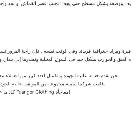
• نحن نقدم خدمة عالية الجودة والكمال لعدد كبير من العملاء مع موقفنا الصادق. وقد تلقينا إشادة كبيرة من العملاء بسبب ذلك.
• قامت شركتنا بتنمية مجموعة من المواهب عالية الجودة لتشكيل فريق ممتاز. إنهم متعلمون للغاية وذوي خبرة ومهنية.
كل ما عليك فعله هو ترك معلومات الاتصال الخاصة بك، وسوف تقدم لك Fuanger Clothing مفاجأة!