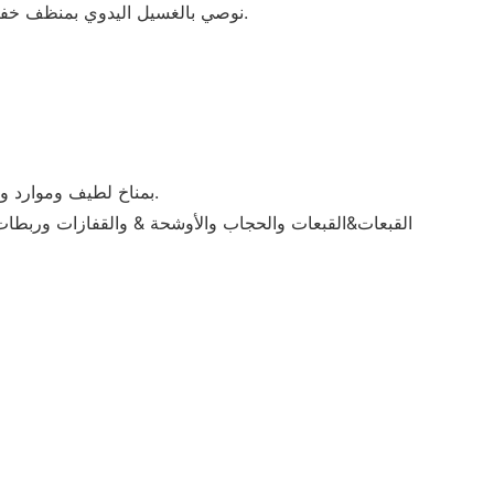
نوصي بالغسيل اليدوي بمنظف خفيف ووضعه بشكل مسطح حتى يجف. تجنب عصر القماش أو لفه واحفظه بعيدًا عن أشعة الشمس المباشرة للحفاظ على جودته.
• يتمتع موقع Fuanger Clothing بمناخ لطيف وموارد وفيرة ومزايا جغرافية فريدة. وفي الوقت نفسه ، فإن راحة المرور تساعد على تداول ونقل المنتجات.