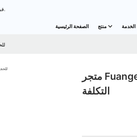
ODM & قبعات الحل الشامل OEM&قبعات خدمات مخصصة.
الخدمة
منتج
الصفحة الرئيسية
متجر
متجر Fuanger للحجاب بالجملة منخفض
التكلفة