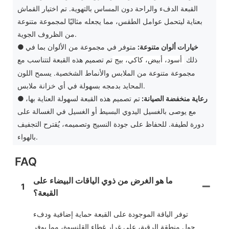
القبعة الدفء والراحة دون المساس بالتهوية. تم اختيار القماش
بعناية ليتحمل عوامل الطقس، مما يجعله مثاليًا لمجموعة متنوعة
من الظروف الجوية.
خيارات ألوان متنوعة:
متوفر في مجموعة من الألوان بما في
●
ذلك
تم تصميم هذه القبعة لتتناسب مع
أسود، أبيض، كاكي، بيج
مجموعة متنوعة من الملابس والأنماط الشخصية. يسمح اللون
المحايد بدمجه بسهولة في أي خزانة ملابس.
رعاية منخفضة الصيانة:
تم تصميم هذه القبعة لسهولة العناية بها،
●
مع يوصى بالغسيل اليدوي البسيط أو الغسيل في الغسالة على
دورة لطيفة. للحفاظ على جودة النسيج وتصميمه، يُقترح التجفيف
بالهواء.
FAQ
ما هو الغرض من ذوي الياقات البيضاء على
1
القبعة؟
توفر الياقة الموجودة على القبعة حماية إضافية ودفء
حول منطقة الرقبة، على غرار غطاء القلنسوة، مما يوفر