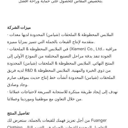
بتخصيص المقاس للحصول على حماية وراحة أفضل.
ميزات الشركة
· الملابس المحظوظة & الملحقات (شيامن) المحدودة لديها معدات
متقدمة لإنتاج القبعات بالجملة التي تتميز بمزايا مميزة.
· في الملابس المحظوظة & الملحقات (Xiamen) Co., Ltd.، مراقبة
الجودة تنفذ بدقة مراحل التصنيع المختلفة من النموذج الأولي إلى
المنتج النهائي. الملابس المحظوظة & الملحقات (شيامن) المحدودة
لديه فريق R&D من ذوي الخبرة والمهنية. الملابس المحظوظة &
الملحقات (شيامن) المحدودة أنشأت خط إنتاج حديث بموقف صارم
وجاد وصادق.
· نهدف إلى إيجاد طريقة مبتكرة للاستجابة السريعة لاحتياجات عملائنا
من خلال التعاون مع موظفينا وموردينا وعملائنا.
تفاصيل المنتج
من أجل تعزيز فهمك للقبعات بالجملة، ستعرض لك Fuanger
Clothing التفاصيل المحددة للقبعات بالجملة في القسم التالي.