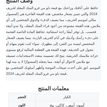
وصف المنتج
حافظ على أناقتك وراحتك مع قبعة دلو من فرو المنك المقلد لخريف
2024 والتي تتميز بشعار مخصص. هذه القبعة الفاخرة هي إكسسوار
مثالي لموسم الخريف، مما يضيف الدفء والذوق الشخصي إلى أي
ملابس. هذه القبعة مصنوعة من أجود فراء المنك المقلد، ولا تبدو أنيقة
فحسب، بل توفر أيضًا راحة استثنائية. تحافظ المادة الناعمة الفخمة
على دفء رأسك وأذنيك في أيام الخريف الباردة، بينما يضيف الشعار
المخصص لمسة من التفرد إلى مظهرك. سواء كنت تقوم بمهام أو
تتجول في الحديقة، فهذه القبعة هي القطعة المثالية لرفع مستوى
خزانة ملابسك الخريفية. يتيح لك تصميمه متعدد الاستخدامات تنسيقه
مع ملابس كاجوال أو أنيقة، مما يجعله إكسسوارًا لا بد منه لهذا
الموسم. ابق على أحدث صيحات الموضة وأظهر أسلوبك الشخصي مع
قبعة دلو من فرو المنك المقلد لخريف 2024.
معلمات المنتج
الكبار
الحجم
اللون
أسود، أبيض، كاكي، بيج