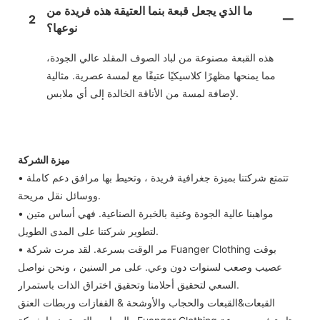
ما الذي يجعل قبعة بنما العتيقة هذه فريدة من
2
نوعها؟
هذه القبعة مصنوعة من لباد الصوف المقلد عالي الجودة،
مما يمنحها مظهرًا كلاسيكيًا عتيقًا مع لمسة عصرية. مثالية
لإضافة لمسة من الأناقة الخالدة إلى أي ملابس.
ميزة الشركة
• تتمتع شركتنا بميزة جغرافية فريدة ، وتحيط بها مرافق دعم كاملة
ووسائل نقل مريحة.
• مواهبنا عالية الجودة وغنية بالخبرة الصناعية. فهي أساس متين
لتطوير شركتنا على المدى الطويل.
• مر الوقت بسرعة. لقد مرت شركة Fuanger Clothing بوقت
عصيب وصعب لسنوات دون وعي. على مر السنين ، ونحن نواصل
السعي لتحقيق أحلامنا وتحقيق اختراق الذات باستمرار.
القبعات&القبعات والحجاب والأوشحة & القفازات وربطات العنق