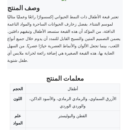
وصف المنتج
تعتبر قبعة الأطفال ذات النمط الحيواني إكسسوارًا رائعًا وعمليًا مثاليًا
لموسم الشتاء. بفضل زخارف الحيوانات الساحرة والمواد الناعمة
الدافئة، من المؤكد أن هذه القبعة ستسعد الأطفال وتبقيهم دافئين.
يضمن التصميم المتين والنسيج القابل للتمدد أن يدوم خلال جميع أنواع
اللعب، بينما تجعل الألوان والأنماط العصرية خيارًا عصريًا. من السهل
العناية بها، هذه القبعة الصغيرة هي إضافة رائعة لخزانة ملابس أي
طفل شتوية.
معلمات المنتج
أطفال
الحجم
الأزرق السماوي، والرمادي الرمادي، والأسود الداكن،
اللون
والوردي الوردي
القطن والبوليستر
علم
المواد