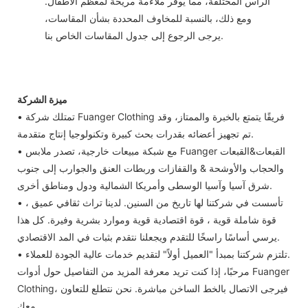
الرأس المختلفة، مما يوفر ملاءمة مريحة لمعظم الأطفال.
ومع ذلك، بالنسبة للمخاوف المحددة بشأن المقاسات،
يرجى الرجوع إلى جدول المقاسات الخاص بنا.
ميزة الشركة
• تمتلك شركة Fuanger Clothing فريقًا يتمتع بالخبرة والممتاز، وقد
تم تجهيز أعضائه بقدرات بحث كبيرة وتكنولوجيا إنتاج متقدمة.
• مع شبكة مبيعات خارجية، تصدر ملابس Fuanger القبعات&القبعات
والحجاب والأوشحة & والقفازات وربطات العنق والجوارب إلى جنوب
شرق آسيا وآسيا الوسطى وأمريكا الشمالية ودول ومناطق أخرى.
• تأسست في شركتنا لها تاريخ من السنين. لدينا تراث ثقافي عميق ،
قوة شاملة قوية ، قوة اقتصادية قوية وموارد بشرية وفيرة. كل هذا
يرسي أساسًا راسخًا للتقدم ويجعلنا نتقدم بثبات في المد الاقتصادي.
• تلتزم شركتنا بمبدأ "العميل أولاً" لتقديم خدمات عالية الجودة للعملاء.
مرحبًا، إذا كنت تريد معرفة المزيد من التفاصيل حول أدوات Fuanger
Clothing، فيرجى الاتصال بالخط الساخن مباشرة. نحن نتطلع للتعاون
معك.