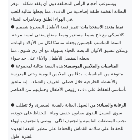
ويستوعب أحجام الرأس المختلفة دون أن يفقد شكله توفر
البطانة الفخمة طبقة إضافية من الدفء، مما يجعلها مثالية للعب
في الهواء الطلق ومغامرات الشتاء.
نمط متعدد الاستخدامات:
تتميز قبعة الأطفال الصغيرة بتصميم
●
كلاسيكي مع تاج بسيط مستدير ونمط مضلع يضفي لمسة مرحة
النمط المناسب للجنسين يجعله مناسبًا لكل من الأولاد والبنات،
ويمكن تنسيق الألوان النابضة بالحياة بسهولة مع أي زي شتوي، مما
يجعله المفضل للأطفال والآباء على حد سواء.
المناسبات والملابس الموسمية:
هذه القبعة مثالية لمجموعة
●
متنوعة من المناسبات، بدءًا من الملابس اليومية وحتى المدرسة
والأنشطة الخارجية خلال فصلي الخريف والشتاء. إنه ملحق
أساسي للحفاظ على دفء رؤوس الأطفال وحمايتهم من العناصر.
الرعاية والصيانة:
من السهل العناية بالقبعة الصغيرة، ولا تتطلب
●
سوى الغسيل اليدوي بصابون خفيف وماء للحفاظ على جودته،
تجنب المنظفات القاسية والتجفيف الآلي يوصى بالتجفيف بالهواء
للحفاظ على سلامة القماش والحفاظ على مظهر القبعة الجديدة
لفترة أطول.