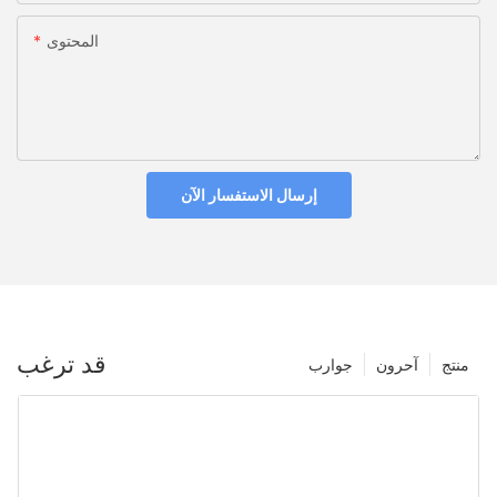
المحتوى
إرسال الاستفسار الآن
قد ترغب
منتج
آحرون
جوارب