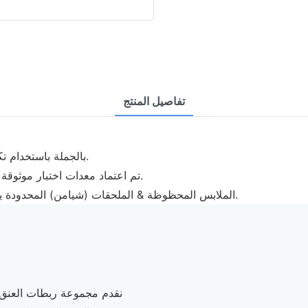
تفاصيل المنتج
· يتم تصنيع أغطية Fuanger بالجملة باستخدام تكنولوجيا متطورة ومواد عالية الجودة.
· تم اعتماد معدات اختبار موثوقة لاختبار المنتج للتأكد من أنه يعمل بشكل جيد ويتمتع بمتانة جيدة.
.
· الملابس المحظوظة & الملحقات (شيامن) المحدود
نقدم مجموعة ربطات العنق 