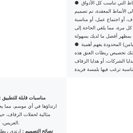
اط التي تناسب كل الأذواق
●
لى الأنماط المعقدة، تم تصميم
ف، أو اجتماع عمل، أو مناسبة
كل مرة، مما يلغي الحاجة إلى
ن) المحدودة يفهم أهمية
●
لب وهو 100 قطعة فقط، يمكنك تخصيص ربطات العنق هذه
دايا الشركات، أو هدايا الزفاف
مناسبات قابلة للتطبيق
:
ارتداؤها في أي موسم، مما يجع
مثالية لحفلات الزفاف، حي
العريس، أو لإعدادات العمل حيث يكون المظهر المصقول أمرًا ضروريًا.
نصائح التصميم
:
ارتدي ربطا