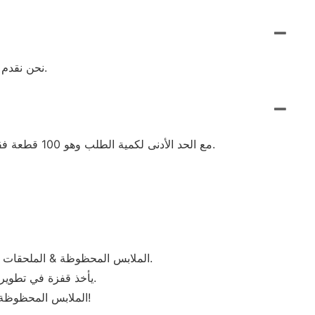
نحن نقدم مجموعة واسعة من الألوان الصلبة والأنماط المعقدة للاختيار من بينها، مما يضمن وجود توافق مثالي لكل نمط شخصي ومناسبة.
مع الحد الأدنى لكمية الطلب وهو 100 قطعة فقط، يمكنك تخصيص ربطات العنق هذه بشعارك أو تصميمك الخاص، مما يجعلها خيارًا ممتازًا للهدايا الشخصية أو ملابس الشركات.
· الملابس المحظوظة & الملحقات (شيامن) المحدودة تتمتع بخبرة غنية في إنتاج الشركات المصنعة للقبعات بالجملة، والتي تتمتع بعلاقات طويلة الأمد مع شركات أخرى.
· نظرًا للأساس التقني المتين، فإن شركة Fortunate apparel & الملحقات (Xiamen) Co., Ltd. يأخذ قفزة في تطوير الشركات المصنعة للقبعات بالجملة.
· الملابس المحظوظة & الملحقات (شيامن) المحدودة سوف تلتزم بالمنتج الجديد والبحث والتطوير في مجال التكنولوجيا الجديدة. الحصول على المعلومات!