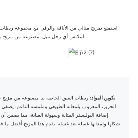
استمتع بمزيج مثالي من الأناقة والرقي مع مجموعة ربطات ا
لملابس أي رجل نبيل. مصنوعة من مزيج من الحرير والبوليستر، كل ربطة عنق ليست مريحة في الارتداء فحسب، بل تتميز أيضًا بلمعان فاخر يعزز جاذبيتها.
● تكوين المواد:
ربطات العنق الخاصة بنا مصنوعة من مزيج فا
الحرير، المعروف بلمعانه الطبيعي وملمسه الناعم، يضفي ل
إضافة البوليستر المتانة وسهولة العناية، مما يضمن أ
شكلها ولمعانها غسلة بعد غسلة. يقدم هذا المزيج أفضل ما في