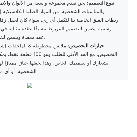
تنوع التصميم:
نحن نقدم مجموعة واسعة من الألوان والأنم
والمناسبات الشخصية. من المواد الصلبة الكلاسيكية إ
ربطات العنق الخاصة بنا لتكمل أي زي، سواء كان لحفل زفا
رسمية. يضمن التصميم المربوط مسبقًا عقدة مثالية في 
عقد معقدة ويسمح لك بمظهر أفضل ما لديك بسهولة.
خيارات التخصيص:
ملابس محظوظة & الملحقات (شيام
التخصيص. مع الحد الأدنى للط
بشعارك أو تصميمك الخاص. وهذا يجعلها خيارًا ممتازًا له
الشخصية، أو أي مناسبة ترغب فيها بلمسة فريدة.