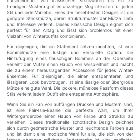
entscheidend. Von klassischen Strickwaren bis hin zu
trendigen Mustern gibt es unzählige Möglichkeiten für jeden
Stil und jede Vorliebe. Eines der beliebtesten Designs ist die
gerippte Strickmütze, deren Strukturmuster der Mütze Tiefe
und Interesse verleiht. Dieses klassische Design eignet sich
perfekt für den Alltag und lässt sich problemlos mit einer
Vielzahl von Winteroutfits kombinieren.
Für diejenigen, die ein Statement setzen möchten, ist eine
Bommelmütze eine lustige und verspielte Option. Die
Hinzufügung eines flauschigen Bommels an der Oberseite
verleiht der Mütze einen Hauch von Verspieltheit und macht
sie zu einem herausragenden Accessoire für jedes Winter-
Ensemble. Für diejenigen, die einen entspannteren und
lässigeren Look bevorzugen, ist eine lässige oder übergroße
Mütze eine gute Wahl. Die lockere, mühelose Passform dieses
Stils verleiht jedem Outfit eine entspannte Atmosphäre.
Wenn Sie ein Fan von auffälligen Drucken und Mustern sind,
ist eine Fair-Isle-Beanie die perfekte Wahl, um Ihrer
Wintergarderobe einen Hauch von Farbe und Struktur zu
verleihen. Dieses traditionelle schottische Design zeichnet
sich durch geometrische Muster und leuchtende Farben aus
und ist damit eine modische Wahl für alle, die sich von der
Masse abheben möchten. Andererseits ist eine schlichte,