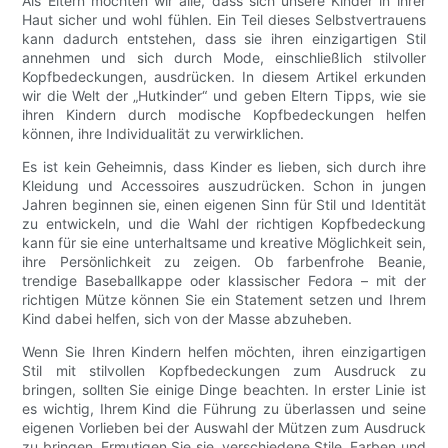
Als Eltern möchten wir alle, dass sich unsere Kinder in ihrer
Haut sicher und wohl fühlen. Ein Teil dieses Selbstvertrauens
kann dadurch entstehen, dass sie ihren einzigartigen Stil
annehmen und sich durch Mode, einschließlich stilvoller
Kopfbedeckungen, ausdrücken. In diesem Artikel erkunden
wir die Welt der „Hutkinder“ und geben Eltern Tipps, wie sie
ihren Kindern durch modische Kopfbedeckungen helfen
können, ihre Individualität zu verwirklichen.
Es ist kein Geheimnis, dass Kinder es lieben, sich durch ihre
Kleidung und Accessoires auszudrücken. Schon in jungen
Jahren beginnen sie, einen eigenen Sinn für Stil und Identität
zu entwickeln, und die Wahl der richtigen Kopfbedeckung
kann für sie eine unterhaltsame und kreative Möglichkeit sein,
ihre Persönlichkeit zu zeigen. Ob farbenfrohe Beanie,
trendige Baseballkappe oder klassischer Fedora – mit der
richtigen Mütze können Sie ein Statement setzen und Ihrem
Kind dabei helfen, sich von der Masse abzuheben.
Wenn Sie Ihren Kindern helfen möchten, ihren einzigartigen
Stil mit stilvollen Kopfbedeckungen zum Ausdruck zu
bringen, sollten Sie einige Dinge beachten. In erster Linie ist
es wichtig, Ihrem Kind die Führung zu überlassen und seine
eigenen Vorlieben bei der Auswahl der Mützen zum Ausdruck
zu bringen. Ermutigen Sie sie, verschiedene Stile, Farben und