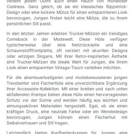
verleiht jedem Outfit auch einen Hauch von müheloser
Coolness. Ganz gleich, ob sie ein klassisches Rippstrick-
Design oder eine lockere Mütze für einen entspannteren Look
bevorzugen, Jungen finden leicht eine Mütze, die zu ihrem
persönlichen Stil passt.
In den letzten Jahren erlebten Trucker-Mützen ein trendiges
Comeback in der Modewelt. Diese Hüte verfügen
typischerweise über eine Netzrückseite und eine
Schaumstofffrontplatte, oft verziert mit skurrilen Designs
oder witzigen Slogans. Mit ihrer Retro-inspirierten Ästhetik
sind Trucker-Mützen die ideale Wahl für Jungen, die ihrem
Look einen entspannten Vintage-Touch verleihen möchten.
Für die abenteuerlustigeren und modebewussteren jungen
Trendsetter sind Fischerhüte eine unverzichtbare Ergänzung
ihrer Accessoire-Kollektion. Mit einer breiten und nach unten
abfallenden Krempe bieten diese Hüte einen hervorragenden
Schutz vor der Sonne und werden häufig aus leichten und
atmungsaktiven Materialien hergestellt. Egal, ob sie einen
kräftigen Druck, eine neutrale Farbe oder ein Wendedesign
bevorzugen, Jungen können einen Fischerhut mit
Selbstvertrauen und Stil tragen.
Letztendlich bieten Kopfbedeckungen für Jungen eine