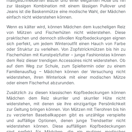
maßgeschneiderten Blazer und einer eleganten Hose bis hin
zur lässigen Kombination mit einem lässigen Pullover und
Jeans ist die Baskenmütze eine modische Wahl, der Mädchen
einfach nicht widerstehen können.
Wenn es kälter wird, können Mädchen dem kuscheligen Reiz
von Mützen und Fischerhüten nicht widerstehen. Diese
praktischen und dennoch stilvollen Kopfbedeckungen eignen
sich perfekt, um jedem Winteroutfit einen Hauch von Farbe
oder Struktur zu verleihen. Von Zopfstrickmützen bis hin zu
Fischerhüten mit Kunstpelzfutter – junge Fashionistas können
dem Reiz dieser trendigen Accessoires nicht widerstehen. Ob
auf dem Weg zur Schule, zum Spieltermin oder zu einem
Familienausflug – Mädchen können der Versuchung nicht
widerstehen, ihren Winterlook mit einer modischen Mütze
oder einem Fischerhut abzurunden.
Zusätzlich zu diesen klassischen Kopfbedeckungen können
Mädchen dem Reiz skurriler und skurriler Hüte nicht
widerstehen, mit denen sie ihre einzigartige Persönlichkeit
zur Geltung bringen können. Von Mützen mit Tierohren bis hin
zu verzierten Baseballkappen gibt es unzählige verspielte
und auffällige Optionen, denen junge Trendsetter nicht
widerstehen können. Diese auffälligen Kopfbedeckungen
sind perfekt für Mädchen, die ein mutiges modisches