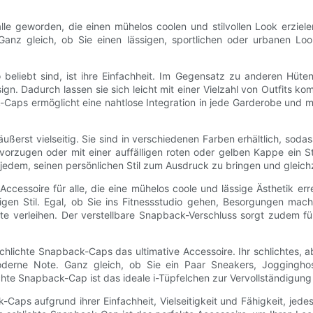
le geworden, die einen mühelos coolen und stilvollen Look erzielen
n. Ganz gleich, ob Sie einen lässigen, sportlichen oder urbanen 
eliebt sind, ist ihre Einfachheit. Im Gegensatz zu anderen Hüten,
gn. Dadurch lassen sie sich leicht mit einer Vielzahl von Outfits ko
-Caps ermöglicht eine nahtlose Integration in jede Garderobe und ma
erst vielseitig. Sie sind in verschiedenen Farben erhältlich, sodass
evorzugen oder mit einer auffälligen roten oder gelben Kappe ein 
s jedem, seinen persönlichen Stil zum Ausdruck zu bringen und gleic
cessoire für alle, die eine mühelos coole und lässige Ästhetik er
igen Stil. Egal, ob Sie ins Fitnessstudio gehen, Besorgungen mac
e verleihen. Der verstellbare Snapback-Verschluss sorgt zudem f
schlichte Snapback-Caps das ultimative Accessoire. Ihr schlichtes, 
derne Note. Ganz gleich, ob Sie ein Paar Sneakers, Jogginghose
hte Snapback-Cap ist das ideale i-Tüpfelchen zur Vervollständigung
ps aufgrund ihrer Einfachheit, Vielseitigkeit und Fähigkeit, jedes 