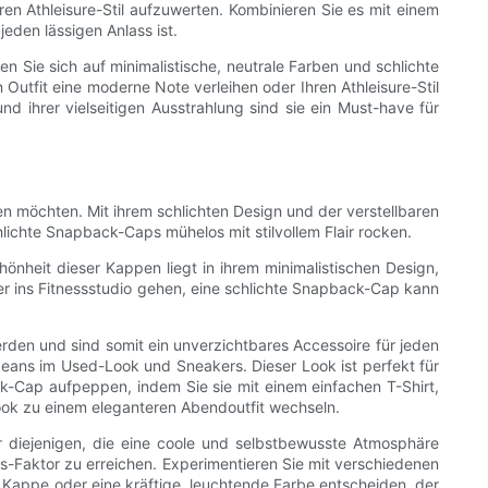
n Athleisure-Stil aufzuwerten. Kombinieren Sie es mit einem
eden lässigen Anlass ist.
en Sie sich auf minimalistische, neutrale Farben und schlichte
 Outfit eine moderne Note verleihen oder Ihren Athleisure-Stil
d ihrer vielseitigen Ausstrahlung sind sie ein Must-have für
hen möchten. Mit ihrem schlichten Design und der verstellbaren
hlichte Snapback-Caps mühelos mit stilvollem Flair rocken.
önheit dieser Kappen liegt in ihrem minimalistischen Design,
r ins Fitnessstudio gehen, eine schlichte Snapback-Cap kann
werden und sind somit ein unverzichtbares Accessoire für jeden
 Jeans im Used-Look und Sneakers. Dieser Look ist perfekt für
-Cap aufpeppen, indem Sie sie mit einem einfachen T-Shirt,
look zu einem eleganteren Abendoutfit wechseln.
ür diejenigen, die eine coole und selbstbewusste Atmosphäre
ss-Faktor zu erreichen. Experimentieren Sie mit verschiedenen
ze Kappe oder eine kräftige, leuchtende Farbe entscheiden, der