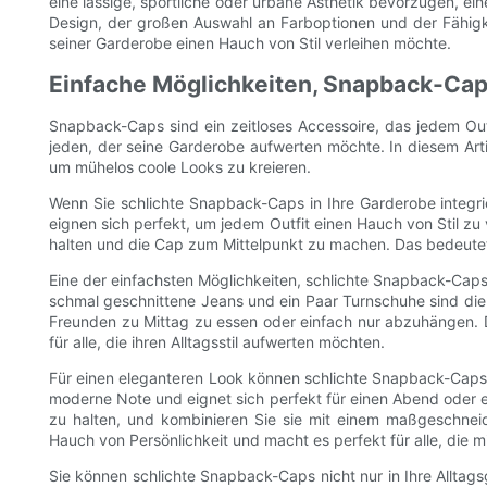
eine lässige, sportliche oder urbane Ästhetik bevorzugen, ei
Design, der großen Auswahl an Farboptionen und der Fähigke
seiner Garderobe einen Hauch von Stil verleihen möchte.
Einfache Möglichkeiten, Snapback-Caps
Snapback-Caps sind ein zeitloses Accessoire, das jedem Outfi
jeden, der seine Garderobe aufwerten möchte. In diesem Arti
um mühelos coole Looks zu kreieren.
Wenn Sie schlichte Snapback-Caps in Ihre Garderobe integrie
eignen sich perfekt, um jedem Outfit einen Hauch von Stil zu 
halten und die Cap zum Mittelpunkt zu machen. Das bedeutet, 
Eine der einfachsten Möglichkeiten, schlichte Snapback-Caps in
schmal geschnittene Jeans und ein Paar Turnschuhe sind die
Freunden zu Mittag zu essen oder einfach nur abzuhängen. 
für alle, die ihren Alltagsstil aufwerten möchten.
Für einen eleganteren Look können schlichte Snapback-Caps a
moderne Note und eignet sich perfekt für einen Abend oder 
zu halten, und kombinieren Sie sie mit einem maßgeschnei
Hauch von Persönlichkeit und macht es perfekt für alle, die m
Sie können schlichte Snapback-Caps nicht nur in Ihre Alltags