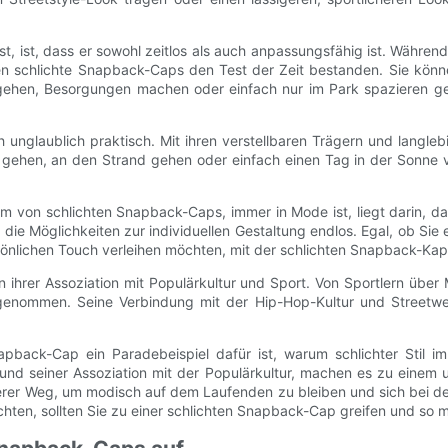
t, ist, dass er sowohl zeitlos als auch anpassungsfähig ist. Währen
 schlichte Snapback-Caps den Test der Zeit bestanden. Sie könne
l gehen, Besorgungen machen oder einfach nur im Park spazieren 
h unglaublich praktisch. Mit ihren verstellbaren Trägern und lang
 gehen, an den Strand gehen oder einfach einen Tag in der Sonne ve
orm von schlichten Snapback-Caps, immer in Mode ist, liegt darin, da
die Möglichkeiten zur individuellen Gestaltung endlos. Egal, ob S
önlichen Touch verleihen möchten, mit der schlichten Snapback-Kapp
n ihrer Assoziation mit Populärkultur und Sport. Von Sportlern übe
enommen. Seine Verbindung mit der Hip-Hop-Kultur und Streetwear
ack-Cap ein Paradebeispiel dafür ist, warum schlichter Stil imme
 und seiner Assoziation mit der Populärkultur, machen es zu einem 
herer Weg, um modisch auf dem Laufenden zu bleiben und sich bei der
chten, sollten Sie zu einer schlichten Snapback-Cap greifen und so 