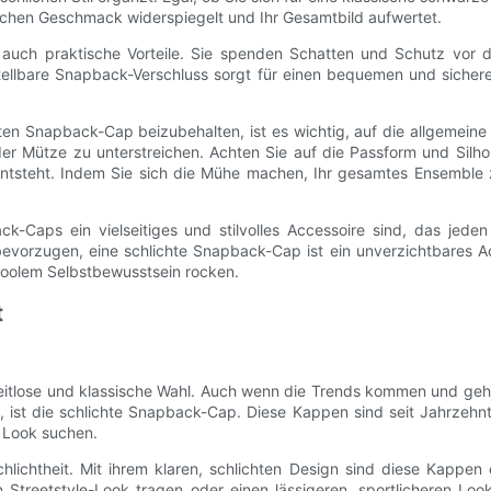
nlichen Geschmack widerspiegelt und Ihr Gesamtbild aufwertet.
auch praktische Vorteile. Sie spenden Schatten und Schutz vor de
tellbare Snapback-Verschluss sorgt für einen bequemen und sichere
n Snapback-Cap beizubehalten, ist es wichtig, auf die allgemeine Pf
 Mütze zu unterstreichen. Achten Sie auf die Passform und Silhouet
entsteht. Indem Sie sich die Mühe machen, Ihr gesamtes Ensemble zu
-Caps ein vielseitiges und stilvolles Accessoire sind, das jede
bevorzugen, eine schlichte Snapback-Cap ist ein unverzichtbares Ac
coolem Selbstbewusstsein rocken.
t
itlose und klassische Wahl. Auch wenn die Trends kommen und gehe
rt, ist die schlichte Snapback-Cap. Diese Kappen sind seit Jahrzehn
n Look suchen.
lichtheit. Mit ihrem klaren, schlichten Design sind diese Kappen e
 Streetstyle-Look tragen oder einen lässigeren, sportlicheren Lo