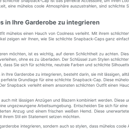
ne schlichte Snapback-Cap ist das perfekte Accessoire, um Ihren Lo
it, eine mühelos coole Atmosphäre auszustrahlen, sind schlichte 
 in Ihre Garderobe zu integrieren
t mühelos einen Hauch von Coolness verleiht. Mit ihrem schlichten 
kel zeigen wir Ihnen, wie Sie schlichte Snapback-Caps ganz einfach 
ren möchten, ist es wichtig, auf deren Schlichtheit zu achten. Dies
verleihen, ohne es zu überladen. Der Schlüssel zum Stylen schlichter
dass Sie sich für schlichte, neutrale Farben und schlichte Silhouet
 Ihre Garderobe zu integrieren, besteht darin, sie mit lässigen, all
 perfekte Grundlage für eine schlichte Snapback-Cap. Diese mühelos
Der Snapback verleiht einem ansonsten schlichten Outfit einen Hau
uch mit lässigen Anzügen und Blazern kombiniert werden. Diese une
eine ungezwungene Arbeitsumgebung. Entscheiden Sie sich für eine 
derten Anzug und einem frischen weißen Hemd. Diese unerwartete 
it ihrem Stil ein Statement setzen möchten.
garderobe integrieren, sondern auch so stylen, dass mühelos coole At