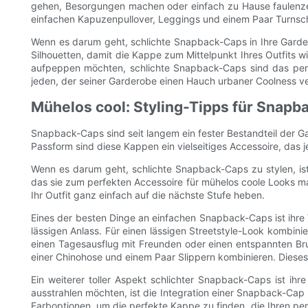
gehen, Besorgungen machen oder einfach zu Hause faulenzen,
einfachen Kapuzenpullover, Leggings und einem Paar Turnschuh
Wenn es darum geht, schlichte Snapback-Caps in Ihre Garderobe
Silhouetten, damit die Kappe zum Mittelpunkt Ihres Outfits wi
aufpeppen möchten, schlichte Snapback-Caps sind das perfekt
jeden, der seiner Garderobe einen Hauch urbaner Coolness v
Mühelos cool: Styling-Tipps für Snapb
Snapback-Caps sind seit langem ein fester Bestandteil der Gar
Passform sind diese Kappen ein vielseitiges Accessoire, das j
Wenn es darum geht, schlichte Snapback-Caps zu stylen, ist 
das sie zum perfekten Accessoire für mühelos coole Looks m
Ihr Outfit ganz einfach auf die nächste Stufe heben.
Eines der besten Dinge an einfachen Snapback-Caps ist ihre Vi
lässigen Anlass. Für einen lässigen Streetstyle-Look kombini
einen Tagesausflug mit Freunden oder einen entspannten Br
einer Chinohose und einem Paar Slippern kombinieren. Dieses
Ein weiterer toller Aspekt schlichter Snapback-Caps ist ih
ausstrahlen möchten, ist die Integration einer Snapback-Cap 
Farboptionen, um die perfekte Kappe zu finden, die Ihren pers