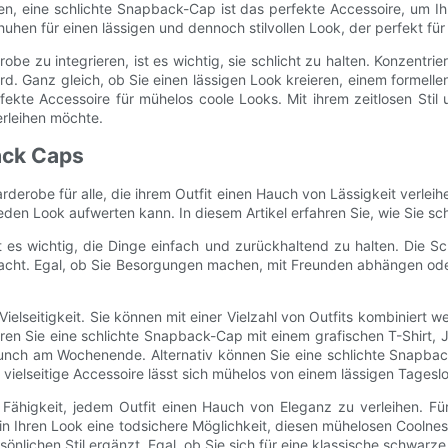
 eine schlichte Snapback-Cap ist das perfekte Accessoire, um Ihre
en für einen lässigen und dennoch stilvollen Look, der perfekt für j
 zu integrieren, ist es wichtig, sie schlicht zu halten. Konzentrier
rd. Ganz gleich, ob Sie einen lässigen Look kreieren, einem formellen
e Accessoire für mühelos coole Looks. Mit ihrem zeitlosen Stil un
erleihen möchte.
ack Caps
derobe für alle, die ihrem Outfit einen Hauch von Lässigkeit verlei
eden Look aufwerten kann. In diesem Artikel erfahren Sie, wie Sie sc
es wichtig, die Dinge einfach und zurückhaltend zu halten. Die Sch
acht. Egal, ob Sie Besorgungen machen, mit Freunden abhängen ode
elseitigkeit. Sie können mit einer Vielzahl von Outfits kombiniert 
eren Sie eine schlichte Snapback-Cap mit einem grafischen T-Shirt,
unch am Wochenende. Alternativ können Sie eine schlichte Snapback
 vielseitige Accessoire lässt sich mühelos von einem lässigen Tages
re Fähigkeit, jedem Outfit einen Hauch von Eleganz zu verleihen. F
in Ihren Look eine todsichere Möglichkeit, diesen mühelosen Coolne
önlichen Stil ergänzt. Egal, ob Sie sich für eine klassische schwar