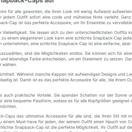
Snapback-Caps auf
ire für alle geworden, die ihren Look mit wenig Aufwand aufwerte
 jedem Outfit sofort eine coole und mühelose Note verleiht. Ganz g
ack-Cap ist das perfekte Accessoire, um Ihr Ensemble zu vervollstä
Vielseitigkeit. Sie lassen sich zu den unterschiedlichsten Outfits 
in zu einem eleganteren Look kann eine schlichte Snapback-Cap jedem
 unternehmen, eine schlichte Snapback-Cap ist eine einfache, aber ef
szuwählen, sind die Möglichkeiten endlos. Sie können sich für ein
e und lebendige Farbe entscheiden, um ein Statement zu setzen. Darü
r wählen.
chlichtheit. Während manche Kappen mit aufwendigen Designs und L
seitig ist. Damit ist es das perfekte Accessoire für alle, die ihrem
auch praktische Vorteile. Sie spenden Schatten vor der Sonne und 
ür eine bequeme Passform, sodass es für alle Kopfgrößen geeignet 
 möchten.
aps das ultimative Accessoire für alle sind, die ihren Stil mit m
u einem Must-have für jeden, der seinem Outfit einen Hauch von Coo
hlichte Snapback-Cap ist die perfekte Möglichkeit, Ihr Outfit auf 