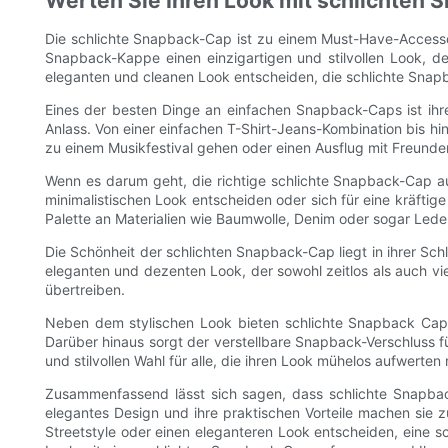
Werten Sie Ihren Look mit schlichten 
Die schlichte Snapback-Cap ist zu einem Must-Have-Accesso
Snapback-Kappe einen einzigartigen und stilvollen Look, der
eleganten und cleanen Look entscheiden, die schlichte Snapb
Eines der besten Dinge an einfachen Snapback-Caps ist ihre 
Anlass. Von einer einfachen T-Shirt-Jeans-Kombination bis h
zu einem Musikfestival gehen oder einen Ausflug mit Freunden
Wenn es darum geht, die richtige schlichte Snapback-Cap au
minimalistischen Look entscheiden oder sich für eine kräftig
Palette an Materialien wie Baumwolle, Denim oder sogar Lede
Die Schönheit der schlichten Snapback-Cap liegt in ihrer S
eleganten und dezenten Look, der sowohl zeitlos als auch viel
übertreiben.
Neben dem stylischen Look bieten schlichte Snapback Caps 
Darüber hinaus sorgt der verstellbare Snapback-Verschluss f
und stilvollen Wahl für alle, die ihren Look mühelos aufwerten
Zusammenfassend lässt sich sagen, dass schlichte Snapback-C
elegantes Design und ihre praktischen Vorteile machen sie z
Streetstyle oder einen eleganteren Look entscheiden, eine sc