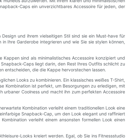
ok mühelos aufzuwerten. Mit ihrem klaren und minimalistischen
Snapback-Caps ein unverzichtbares Accessoire für jeden, der
Design und ihrem vielseitigen Stil sind sie ein Must-have für
in Ihre Garderobe integrieren und wie Sie sie stylen können,
e Kappen sind als minimalistisches Accessoire konzipiert und
 Snapback-Caps liegt darin, den Rest Ihres Outfits schlicht zu
ten entscheiden, die die Kappe hervorstechen lassen.
täglichen Looks zu kombinieren. Ein klassisches weißes T-Shirt,
e Kombination ist perfekt, um Besorgungen zu erledigen, mit
ch urbaner Coolness und macht ihn zum perfekten Accessoire
rwartete Kombination verleiht einem traditionellen Look eine
einfarbige Snapback-Cap, um den Look elegant und raffiniert
Kombination verleiht einem ansonsten formellen Look einen
hleisure-Looks kreiert werden. Egal, ob Sie ins Fitnessstudio