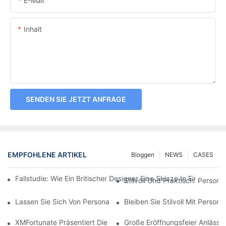
E-Mail
Inhalt
SENDEN SIE JETZT ANFRAGE
EMPFOHLENE ARTIKEL
Bloggen
NEWS
CASES
Fallstudie: Wie Ein Britischer Designer Eine Skizze In Einen H
Stilvoll Und Praktisch: Persona
Lassen Sie Sich Von Personalisierten Fischerhüten Begeistern: 
Bleiben Sie Stilvoll Mit Perso
XMFortunate Präsentiert Die Neue Frühjahr/Sommer-Kollektion An 
Große Eröffnungsfeier Anlässl