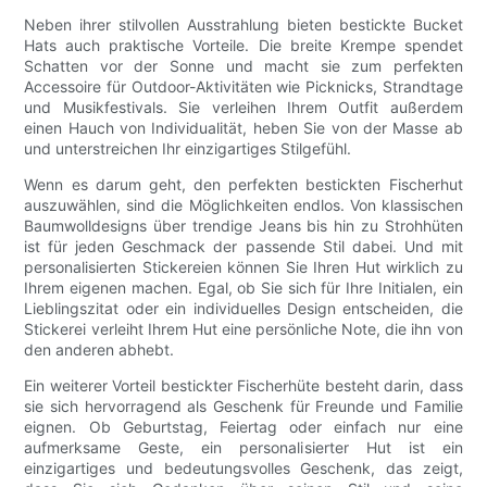
Neben ihrer stilvollen Ausstrahlung bieten bestickte Bucket
Hats auch praktische Vorteile. Die breite Krempe spendet
Schatten vor der Sonne und macht sie zum perfekten
Accessoire für Outdoor-Aktivitäten wie Picknicks, Strandtage
und Musikfestivals. Sie verleihen Ihrem Outfit außerdem
einen Hauch von Individualität, heben Sie von der Masse ab
und unterstreichen Ihr einzigartiges Stilgefühl.
Wenn es darum geht, den perfekten bestickten Fischerhut
auszuwählen, sind die Möglichkeiten endlos. Von klassischen
Baumwolldesigns über trendige Jeans bis hin zu Strohhüten
ist für jeden Geschmack der passende Stil dabei. Und mit
personalisierten Stickereien können Sie Ihren Hut wirklich zu
Ihrem eigenen machen. Egal, ob Sie sich für Ihre Initialen, ein
Lieblingszitat oder ein individuelles Design entscheiden, die
Stickerei verleiht Ihrem Hut eine persönliche Note, die ihn von
den anderen abhebt.
Ein weiterer Vorteil bestickter Fischerhüte besteht darin, dass
sie sich hervorragend als Geschenk für Freunde und Familie
eignen. Ob Geburtstag, Feiertag oder einfach nur eine
aufmerksame Geste, ein personalisierter Hut ist ein
einzigartiges und bedeutungsvolles Geschenk, das zeigt,