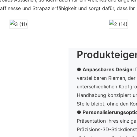
Raffinesse und Strapazierfähigkeit und sorgt dafür, dass Ihr
Produkteige
● Anpassbares Design:
verstellbaren Riemen, der
unterschiedlichen Kopfgrö
Handhabung konzipiert un
Stelle bleibt, ohne den Ko
●
Personalisierungsopti
Präsentation Ihres einzig
Präzisions-3D-Stickdiens