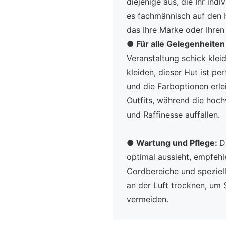
diejenige aus, die Ihr ind
es fachmännisch auf den H
das Ihre Marke oder Ihren 
●
Für alle Gelegenheiten
Veranstaltung schick klei
kleiden, dieser Hut ist pe
und die Farboptionen erle
Outfits, während die hochw
und Raffinesse auffallen.
●
Wartung und Pflege:
D
optimal aussieht, empfehl
Cordbereiche und speziel
an der Luft trocknen, um 
vermeiden.