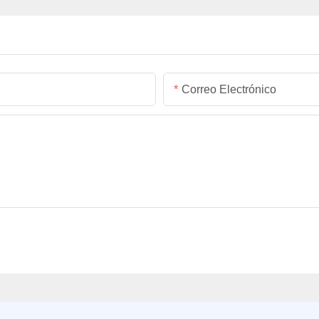
r
ecológica con correa
nue
ajustable.
Correo Electrónico