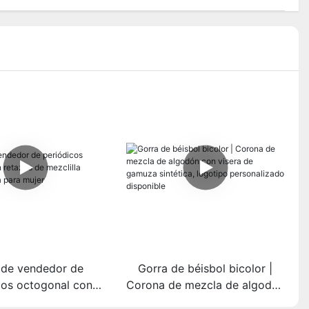
 de vendedor de
Gorra de béisbol bicolor |
cos octogonal con
Corona de mezcla de algodón
e mezclilla vintage
con visera de gamuza