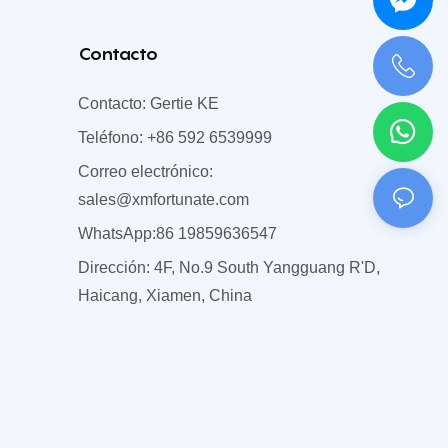
Contacto
Contacto: Gertie KE
+0086 198 5963 6547
Teléfono: +86 592 6539999
Correo electrónico:
sales@xmfortunate.com
WhatsApp:86 19859636547
Dirección: 4F, No.9 South Yangguang R'D,
Haicang, Xiamen, China