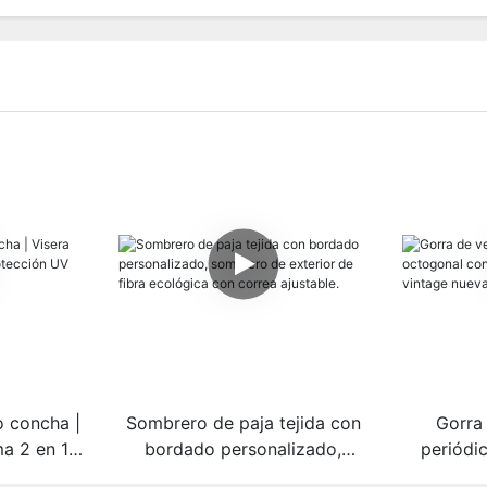
o concha |
Sombrero de paja tejida con
Gorra
a 2 en 1
bordado personalizado,
periódi
V UPF 50+
sombrero de exterior de fibra
retazos d