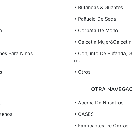
• Bufandas & Guantes
• Pañuelo De Seda
a
• Corbata De Moño
• Calcetín Mujer&Calcetí
ines Para Niños
• Conjunto De Bufanda, 
Rro.
s
• Otros
OTRA NAVEGAC
o
• Acerca De Nosotros
tenos
• CASES
• Fabricantes De Gorras