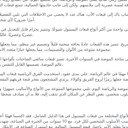
اب باك إلى قبعات الأب، هناك عدد لا يحصى من الاختلافات التي تلبي التفضيلا
أمرًا ضروريًا لأي شخص يتطلع إلى الإدلاء ببيان أزياء أو إظهار الدعم لفريقه الرياضي المفضل.
عصريًا وعصريًا. غالبًا ما يكونون الخيار الأمثل لعشاق أزياء الشارع والأفراد المهتمين بالموضة.
تتميز هذه القبعات عادةً بحافة منحنية قليلاً وتصميم غير منظم، مما يجعلها خي
مجموعة متنوعة من الألوان والتصميمات، مما يجعلها خيارًا متعدد الاستخدامات لأولئك الذين يتطلعون إلى إضافة لمسة شخصية إلى ملابسهم.
 ساحة الموضة في السنوات الأخيرة. تتميز قبعات سائقي الشاحنات بألواحها ال
عالم الموضة. تصميمها القابل للتنفس وحافتها المنحنية يجعلها خيارًا عمليًا للأنشطة الخارجية والأحداث الرياضية.
ًا مهمًا في عالم الرياضة. على مدى عقود، استخدمت الفرق الرياضية قبعات البيسبو
لموضة والرياضة اليوم. تلبي مجموعتها المتنوعة من الأنواع والأساليب جمهورًا و
ع المختلفة من قبعات البيسبول في هذا الدليل الشامل، فقد اكتسبنا فهمًا أعمق للأنماط والتصمي
العصرية، أو القبعة الملائمة متعددة الاستخدامات، هناك قبعة بيسبول تناسب
 يتعلق الأمر باختيار قبعة البيسبول المثالية. مع استمرار الصناعة في الابتكار