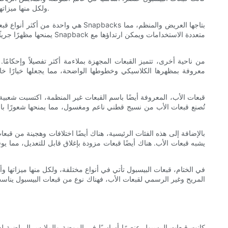
ولكل منها ميزاتها وتصميمها الفريد. في هذا الدليل، سوف نستكشف الأنواع المختلفة من قبعات البيسبول، بما في ذلك قبعات البيسبول، والقبعات المجهزة، وقبعات الأب.
يمنحها مظهرًا جريئًا وأ
من ناحية أخرى، تتميز القبعات المجهزة بملاءمة أكثر تفصيلاً وإحكا
معروفة بمظهرها الكلاسيكي وخطوطها الواضحة، مما يجعلها خيارًا خال
قبعات الأب، المعروفة أيضًا باسم القبعات غير المنظمة، اكتسبت شعبية 
تُصنع قبعات الأب من نسيج قطني ناعم ومغسول، مما يمنحها شعورًا بالراحة
بالإضافة إلى هذه الفئات الرئيسية، هناك أيضًا اختلافات وهجينة من قبع
يشبه قبعات الأب. هناك أيضًا قبعات مزودة بإغلاق قابل للتعديل، مما يو
في الختام، قبعات البيسبول تأتي في أنواع مختلفة، ولكل منها ميزاتها
المريح وغير الرسمي لقبعات الأب، فهناك نوع من قبعات البيسبول يناسب 
كانت قبعات البيسبول عنصرًا أساسيًا في الموضة والملابس الرياضية ل