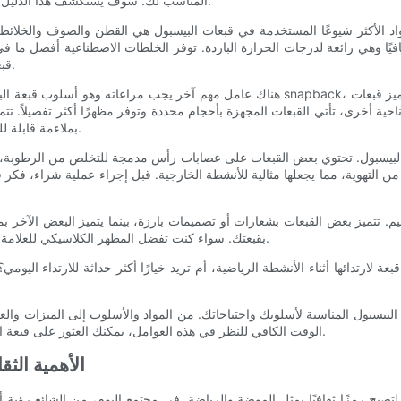
المناسب لك. سوف يستكشف هذا الدليل الأنواع المختلفة من قبعات البيسبول لمساعدتك على اتخاذ قرار مستنير.
 الأكثر شيوعًا المستخدمة في قبعات البيسبول هي القطن والصوف والخلائط ال
افيًا وهي رائعة لدرجات الحرارة الباردة. توفر الخلطات الاصطناعية أفضل ما ف
قبعة البيسبول الخاصة بك، ضع في اعتبارك المناخ الذي سترتديها فيه كثيرًا.
هناك عامل مهم آخر يجب مراعاته وهو أسلوب قبعة البيسبول. هناك العديد من الأنماط المختلفة ل
ية أخرى، تأتي القبعات المجهزة بأحجام محددة وتوفر مظهرًا أكثر تفصيلاً. تتمي
بملاءمة قابلة للتخصيص. فكر في النمط الذي يناسب تفضيلاتك الشخصية وشكل رأسك.
ة البيسبول. تحتوي بعض القبعات على عصابات رأس مدمجة للتخلص من الرطوبة، ب
من التهوية، مما يجعلها مثالية للأنشطة الخارجية. قبل إجراء عملية شراء، فكر
تصميم. تتميز بعض القبعات بشعارات أو تصميمات بارزة، بينما يتميز البعض الآخ
بقبعتك. سواء كنت تفضل المظهر الكلاسيكي للعلامة التجارية أو التصميم البسيط، فهناك الكثير من الخيارات للاختيار من بينها.
لارتدائها أثناء الأنشطة الرياضية، أم تريد خيارًا أكثر حداثة للارتداء اليوم
البيسبول المناسبة لأسلوبك واحتياجاتك. من المواد والأسلوب إلى الميزات والعلا
الوقت الكافي للنظر في هذه العوامل، يمكنك العثور على قبعة البيسبول المثالية التي تعكس أسلوبك الشخصي وتلبي احتياجاتك الخاصة.
الأهمية الث
ح رمزًا ثقافيًا يمثل الموضة والرياضة. في مجتمع اليوم، من الشائع رؤية أ