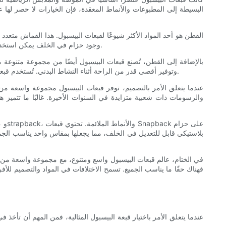
البسيطة إلى المطبوعات والأنماط المعقدة، فإن الخيارات لا حصر لها ع
القطن هو أحد المواد الأكثر شيوعًا لقبعات البيسبول. هذا القماش متعدد 
وجود حزام في الخلف يمكن استخدامه لتخصيص المقاس. بالإضافة إلى ذلك، يمكن أن تتميز القبعات القطنية بقناع منحني مسبقًا، مما يوفر مظهرًا كلاسيكيًا وغير رسمي مثالي لأي مناسبة.
بالإضافة إلى القطن، تُصنع قبعات البيسبول أيضًا من مجموعة متنوعة من 
وتوفير أقصى قدر من الراحة أثناء النشاط البدني. تُستخدم قبعات الأداء بشكل شائع في الأنشطة الرياضية والخارجية، وغالبًا ما تتميز بعناصر تصميم إضافية مثل فتحات التهوية والتفاصيل العاكسة لمزيد من الوظائف.
عندما يتعلق الأمر بالتصميم، توفر قبعات البيسبول مجموعة واسعة من ا
والرسومات ذات شعبية متزايدة في السنوات الأخيرة. غالبًا ما تتميز ه
بلاستيكي قابل للتعديل في الخلف، مما يجعلها بمقاس واحد يناسب الجمي
في الختام، عالم قبعات البيسبول واسع ومتنوع، مع مجموعة واسعة من الم
فهناك حقًا ما يناسب الجميع. تسمح الاختلافات في المواد والتصميم للأف
عندما يتعلق الأمر باختيار قبعة البيسبول المثالية، فمن المهم أن تأخ