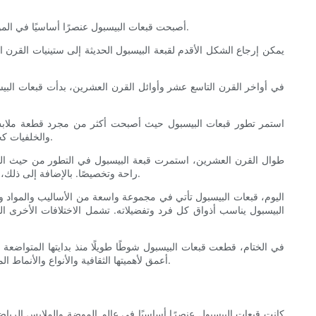
أصبحت قبعات البيسبول عنصرًا أساسيًا في الموضة والثقافة، حيث تعود أصولها إلى القرن التاسع عشر. إن فهم تاريخ قبعات البيسبول وتطورها يوفر نظرة ثاقبة لأهميتها وكيفية تطورها على مر السنين.
يمكن إرجاع الشكل الأقدم لقبعة البيسبول الحديثة إلى ستينيات القر
في أواخر القرن التاسع عشر وأوائل القرن العشرين، بدأت قبعات البيسب
استمر تطور قبعات البيسبول حيث أصبحت أكثر من مجرد قطعة ملابس 
والخلفيات كجزء من ملابسهم اليومية. بدأ أيضًا استخدام القبعات كعناصر ترويجية وغالبًا ما كانت مزينة بشعارات وتصميمات تتعلق بفرق أو أحداث أو شركات محددة.
طوال القرن العشرين، استمرت قبعة البيسبول في التطور من حيث التصمي
راحة وتخصيصًا. بالإضافة إلى ذلك، أضاف ظهور قبعة سائق الشاحنة في العقد الأول من القرن الحادي والعشرين نمطًا آخر إلى هذا المزيج، مع ظهرها الشبكي واللوحة الأمامية الإسفنجية.
اليوم، قبعات البيسبول تأتي في مجموعة واسعة من الأساليب والمواد و
البيسبول يناسب أذواق كل فرد وتفضيلاته. تشمل الاختلافات الأخرى ا
في الختام، قطعت قبعات البيسبول شوطًا طويلًا منذ بدايتها المتواضعة 
أعمق لأهميتها الثقافية والأنواع والأنماط المختلفة المتاحة اليوم. سواء كنت من عشاق الرياضة، أو شخصًا مواكبًا للموضة، أو تبحث ببساطة عن إكسسوار عملي، فهناك قبعة بيسبول متاحة للجميع.
كانت قبعات البيسبول عنصرًا أساسيًا في عالم الموضة والملابس الرياضية