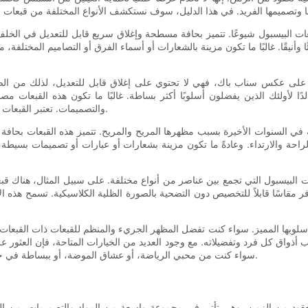
نيقًا. غالبًا ما تكون مزينة بالشعارات أو أسماء الفرق أو التصاميم المختلفة، مما يجعلها خيارًا شائعًا
مًا. على عكس سناب باك، فهي لا تحتوي على إغلاق قابل للتعديل، لذلك من ال
دًا لأولئك الذين يفضلون أسلوبًا أكثر بساطة. غالبًا ما تكون هذه القبعات 
والتصميمات. تعتبر القبعات المجهزة خيارًا شائعًا للرياضيين والفرق، لأنها توفر مظهرًا أنيقًا واحترافيًا.
في السنوات الأخيرة بسبب مظهرها المريح والمريح. تتميز هذه القبعات بحافة منح
 والارتداء. وعادةً ما تكون مزينة بشعارات أو عبارات أو تصميمات بسيطة، مما يج
ات البيسبول التي تجمع بين عناصر من أنواع مختلفة. على سبيل المثال، هناك قبعا
فر مقاسًا قابلاً للتخصيص دون التضحية بالصورة الظلية الكلاسيكية. تسمح هذه ال
 وأسلوبها المميز. سواء كنت تفضل المظهر الجريء والمنظم للقبعات ذات القبعات
أذواق كل فرد وتفضيلاته. مع وجود العديد من الخيارات المتاحة، فإن العثور ع
سواء كنت من محبي الرياضة، أو عشاق الموضة، أو ببساطة في حاجة إلى ملحق عملي، فهناك نوع من قبعات البيسبول مناسب لك تمامًا.
عقود من الزمن، وهي تأتي في مجموعة واسعة من المواد والتصميمات. من القطن