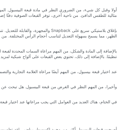
أولا وقبل كل شيء، من الضروري النظر في مادة قبعة البيسبول. المواد
مثالية للطقس الدافئ. من ناحية أخرى، توفر القبعات الصوفية دفئًا إض
الظهر، مما يسمح بسهولة التعديل لتناسب أحجام الرأس المختلفة. من ناح
بالإضافة إلى المادة والشكل، من المهم مراعاة السمات المحددة لقبع
تنظيمًا. بالإضافة إلى ذلك، تحتوي بعض القبعات على ألواح شبكية لمزيد 
عند اختيار قبعة بيسبول، من المهم أيضًا مراعاة العلامة التجارية وال
وأخيرا، من المهم النظر في الغرض من قبعة البيسبول. هل تبحث عن قبعة 
في الختام، هناك العديد من العوامل التي يجب مراعاتها عند اختيار قبعة 
أصبحت قبعات البيسبول أكثر من مجرد إكسسوار رياضي. لقد تطورت لتصب