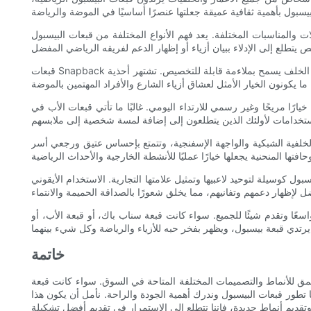
ت والمناسبات المختلفة. يعد فهم الأنواع المختلفة من قبعات البيسبول
قبعات Snapback هي واحدة من أكثر أنواع قبعات البيسبول شيوعًا. وتتميز بحزام قابل للتعديل في الخلف يسمح بملاءمة قابلة للتخصيص. تشتهر أحذية Snapbacks بتصميمها الهيكلي وحوافها المسطحة، مما يمنحها مظهرًا
ارًا مريحًا وغير رسمي للارتداء اليومي. غالبًا ما تأتي قبعات الأب في
خلفية الشبكية والواجهة الإسفنجية، وتتمتع بإحساس عتيق ورجعي أسر
ل كوسيلة لتوحيد لاعبيها وتمثيل علامتها التجارية. الاستخدام الأيقوني
اسعًا وتقدم شيئًا للجميع. سواء كانت قبعة سناب باك، أو قبعة الأب، أو
خاتمة
مات المختلفة المتاحة في السوق. سواء كانت قبعة Snapback الكلاسيكية، أو قبعة الأب
 الأسلوب الشخصي لكل فرد. مع 10 سنوات من الخبرة في الصناعة، شهدنا تطور قبعات البيسبول وندرك أهمية الجودة والراحة. نأمل أن يكون هذا
 وتقديم أنماط جديدة، فإننا نتطلع إلى الاستمرار في تقديم أفضل تشكيلة