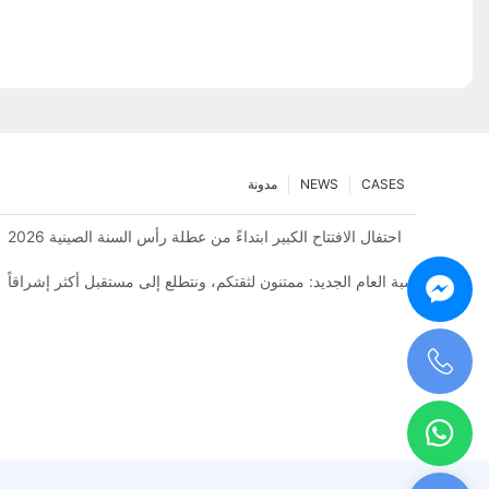
CASES
NEWS
مدونة
أطلقت XMFortunate مجموعة جديدة من قبعات الشمس لربيع وصيف هذا العام، تجمع بين الأناقة والعملية والجودة.
احتفال الافتتاح الكبير ابتداءً من عطلة رأس السنة الصينية 2026
تهانينا بمناسبة العام الجديد: ممتنون لثقتكم، ونتطلع إلى مستقبل أكثر إشراقاً
+0086 198 5963 6547