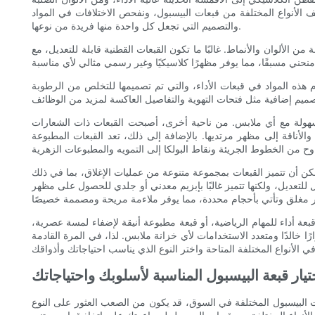
ف الأنواع المختلفة من قبعات البيسبول، ونفحص الاختلافات في المواد
والتصميم التي تجعل كل واحدة منها فريدة من نوعها.
 الألوان والأنماط. غالبًا ما تكون القبعات القطنية قابلة للتعديل، مع
خدم هذه المواد في قبعات الأداء، والتي تم تصميمها للتخلص من الرطوبة
ها بسهولة مع أي ملابس. من ناحية أخرى، أصبحت القبعات ذات الشعارات
الأناقة إلى مظهر مرتديها. بالإضافة إلى ذلك، تعد القبعات المطبوعة
ة من عمليات الإغلاق، بما في ذلك snapback، وstrapback، والأنماط الملائمة. تحتوي قبعات Snapback على حزام
لتعديل، ولكنها تتميز غالبًا بإبزيم معدني أو جلدي للحصول على مظهر
بعة أداء للمهام الرياضية، أو قبعة مطبوعة أنيقة لإضفاء لمسة عصرية،
ا خالدًا ومتعدد الاستخدامات لأي خزانة ملابس. لذا، في المرة القادمة
تيار قبعة البيسبول المناسبة لأسلوبك واحتياجاتك
عات البيسبول المختلفة في السوق، قد يكون من الصعب العثور على النوع