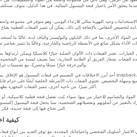
ندما يتعلق الأمر باختيار قبعة البيسبول المثالية. في هذا الدليل، سوف نستكش
الاستخدامات وجيد التهوية مثالي للارتداء اليومي، وهو متوفر في مجموعة واسعة من
المواد الأخرى، بما في ذلك النايلون والبوليستر والياف لدنة. غالبًا ما تُست
لخيارات. تعتبر القبعات ذات الألوان الصلبة خيارًا كلاسيكيًا ويمكن ارتداؤ
ذه القبعات بشعار الفريق أو العلامة التجارية، مما يضيف لمسة من الشخصية و
والمزخرفة خيارًا ممتعًا وعصريًا، مع تصميمات تتراوح من الخطوط الجريئة ونقاط البولكا إلى التمويه والمطبوعات الزهرية.
أحد أبرز الاختلافات في التصميم في قبعات البيسبول هو الإغلاق. يمكن أن تتميز القبعات بمجموعة متنوع
ع وسهلة التخصيص. تحتوي القبعات ذات الأشرطة الخلفية أيضًا على حزام قابل ل
أكثر تميزًا. من ناحية أخرى، تتميز القبعات المجهزة بظهر مغلق وتأتي بأحجام محددة، مما يوفر ملاءمة مريحة ومصممة خصيصًا.
واد والتصاميم للاختيار من بينها. سواء كنت تفضل قبعة قطنية كلاسيكية، أو ق
راد بالتعبير عن أسلوبهم وتفضيلاتهم الشخصية، مما يجعل قبعة البيسبول إكسسوارً
التي تحتاج فيها إلى قبعة جديدة، فكر في الأنواع المختلفة المتاحة واختر النوع الذي يناسب احتياجاتك وأذواقك.
كيفية اخ
ذ في الاعتبار أسلوبك الشخصي واحتياجاتك المحددة. مع توفر العديد من أنواع قب