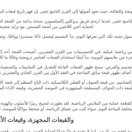
ن التاسع عشر، عندما ارتدى فريق بروكلين إكسلسيورز نسخة بدائية من القبعة 
لحماية أعين اللاعبين من أشعة الشمس. مع تزايد شعبية لعبة البيسبول، زاد الطلب على أغطية رأس أكثر عملية ومريحة للاعبين.
ول تشبه تلك التي نعرفها اليوم. بدأ التصميم ليشمل تاجًا مستديرًا وواقيًا
رياضية عملية. في الخمسينيات من القرن العشرين، أصبحت القبعة أحد إك
م والغرض. سمح ظهور القبعات القابلة للتعديل في الثمانينيات والتسعينيات بم
التصاميم. من قبعة الصوف أو القطن الكلاسيكية ذات التاج المنظم إلى قبعة ال
لقبعة ذات الحواف المسطحة المشهورة في الموضة الحضرية، وقبعة الأداء المصم
كقطعة عملية من الملابس الرياضية. لقد تطورت لتصبح رمزًا للأسلوب والهوية وا
أنواع قبعات البيسبول: القبعات Snapbacks، والقبعات المجهزة، وقبعات 
 لعقود من الزمن. إنها لا تخدم غرضًا عمليًا لحماية العينين من الشمس فحسب، ب