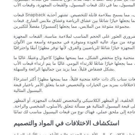
قبعات Snapback هي واحدة من أكثر أنواع قبعات البيسبول شيوعًا. تتميز بحافة مسطحة وإغلاق سريع قابل للتعديل في الخلف، مما يسمح بملاءمة قابلة للتخصيص. تشتهر أحذية Snapbacks بتاجها العريض والمنظم، مما
 بين عشاق الرياضة وعشاق ملابس الشارع. قبعات Snapback متعددة الاستخدامات ويمكن ارتداؤها مع
مجموعة متنوعة من الملابس، مما يجعلها إكسسوارًا مفضلاً للكثيرين.
ضروري العثور على الحجم المناسب لملاءمة مناسبة. القبعات المجهزة
مصنوعة من مواد عالية الجودة ومتوفرة في مجموعة واسعة من الألوان
نية وتاج منخفض الشكل، مما يمنحها مظهرًا كاجوال وعتيقًا. غالبًا ما
علها خيارًا شائعًا للارتداء اليومي. غالبًا ما يتم ارتداء قبعات الأب
بشكل فضفاض قليلاً، مما يزيد من جماليتها الرائعة والسهلة.
ت سناب باك ذات حافة منحنية قليلاً، مما يمنحها مظهرًا أكثر استرخاءً
اختلافات بمزيد من الخيارات والتخصيص عندما يتعلق الأمر باختيار قبعة
البيسبول المثالية.
 الخلفية، أو المظهر الكلاسيكي والمخصص للقبعات المجهزة، أو المظهر
لى قبعة البيسبول المثالية هو مسألة تتعلق بالأسلوب الشخصي والراحة.
استكشاف الاختلافات في المواد والتصميم
 الكلاسيكي إلى الأقمشة الحديثة عالية الأداء، ومن الألوان الصلبة