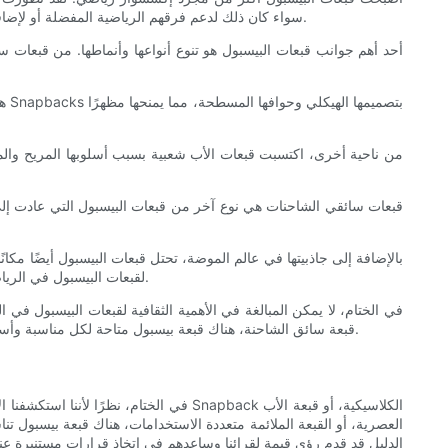
سواء كان ذلك لدعم فرقهم الرياضية المفضلة أو لإضافة لمسة عصرية إلى ملابسهم. ولكن إلى جانب جاذبيتها الجمالية، تتمتع قبعات البيسبول بأهمية ثقافية عميقة جعلتها عنصرًا أساسيًا في الموضة والرياضة.
أحد أهم جوانب قبعات البيسبول هو تنوع أنواعها وأنماطها. من قبعات سن
من ناحية أخرى، اكتسبت قبعات الأب شعبية بسبب أسلوبها المريح والمريح. 
قبعات سائقي الشاحنات هي نوع آخر من قبعات البيسبول التي عادت إلى
بالإضافة إلى جاذبيتها في عالم الموضة، تحتل قبعات البيسبول أيضًا مكان
لقبعات البيسبول في الرياضة جعلها رمزًا لروح الفريق والولاء. يرتدي المشجعون بفخر قبعة فريقهم المفضل لإظهار دعمهم وتفانيهم، مما يخلق شعورًا بالصداقة الحميمة والانتماء.
في الختام، لا يمكن المبالغة في الأهمية الثقافية لقبعات البيسبول في ا
قبعة سائق الشاحنة، هناك قبعة بيسبول متاحة لكل مناسبة وأسلوب شخصي. بغض النظر عن المكان الذي تذهب إليه، فلا بد أن تصادف شخصًا يرتدي قبعة بيسبول، ويظهر بفخر حبه للأزياء والرياضة وكل شيء بينهما.
في الختام، نظرًا لأننا استكشفنا الأنوا
الدليل قد قدم رؤى قيمة لقرائنا وساعدهم في اتخاذ قرارات مستنيرة عندما