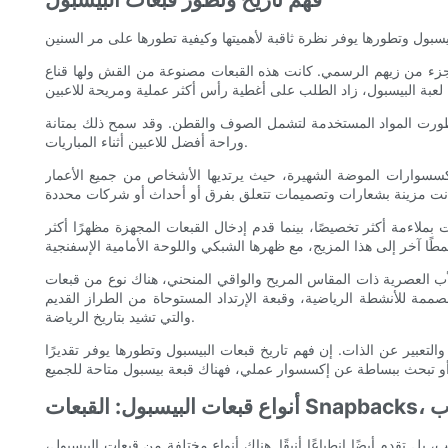
كجزء من زيهم الرسمي. كانت هذه القبعات مصنوعة من القش ولها قناع
، وتطورت المواد المستخدمة لتشمل الصوف والقطن. وقد سمح ذلك بمتانة
وراحة أفضل للاعبين أثناء المباريات.
سسوارات الموضة الشهيرة، حيث يرتديها الأشخاص من جميع الأعمار
لاءمة أكثر تخصيصًا، بينما قدم إدخال القبعات المجهزة مظهرًا أكثر
أب العصرية ذات المقاس المريح والواقي المنحني، هناك نوع من قبعات
مة للأنشطة الرياضية، وقبعة الإرتداد المستوحاة من الطراز القديم
والتي تشيد بتاريخ الرياضة.
لتعبير عن الذات. إن فهم تاريخ قبعات البيسبول وتطورها يوفر تقديرًا
الأب
ل تقدم أيضًا انطباعًا أنيقًا. هناك أنواع مختلفة من قبعات البيسبول،