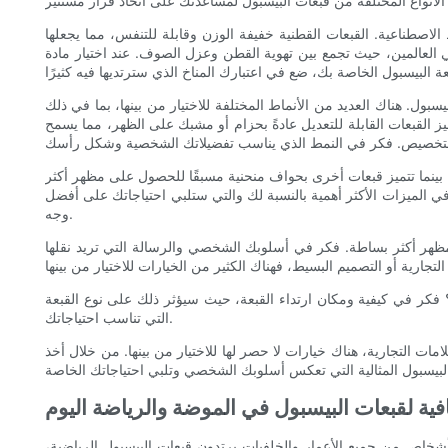
اصطناعية. القبعات القطنية خفيفة الوزن وقابلة للتنفس، مما يجعلها
ي العالمين، حيث تجمع بين تهوية القطن وعزل الصوف. عند اختيار مادة
لاختيار من بينها، بما في ذلك snapback، والمجهزة، والقابلة للتعديل. تتميز قبعات Snapback بإغلاق بلاستيكي سريع على
ز القبعات القابلة للتعديل عادةً بحزام أو مشبك على الظهر، مما يسمح
ينما تتميز قبعات أخرى بحواف منحنية مسبقًا للحصول على مظهر أكثر
 في الميزات الأكثر أهمية بالنسبة لك والتي ستلبي احتياجاتك على أفضل
وجه.
ر بمظهر أكثر بساطة. فكر في أسلوبك الشخصي والرسالة التي تريد نقلها
ي؟ فكر في كيفية ومكان ارتداء القبعة، حيث سيؤثر ذلك على نوع القبعة
التي تناسب احتياجاتك.
مات التجارية، هناك خيارات لا حصر لها للاختيار من بينها. من خلال أخذ
قافية لقبعات البيسبول في الموضة والرياضة اليوم
شخاص من جميع الأعمار والخلفيات يرتدون قبعات البيسبول الرياضية،