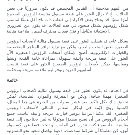
من المهم ملاحظة أن القياس المخصص قد يكون ضروريًا في بعض
الحالات، إذ لا يزال العثور على قبعة بيسبول مناسبة للرؤوس الصغيرة
أمرًا صعبًا. قد يحتاج بعض الأفراد إلى قبعات ذات تاج أقل عمقًا لتناسب
شكل رؤوسهم بشكل صحيح. في هذه الحالات، قد يكون من الضروري
الاستعانة بخيّاط أو فنيّ قبعات محترف لضمان ملاءمة مثالية.
بشكل عام، قد يتطلب العثور على قبعة بيسبول مثالية لأصحاب الرؤوس
الصغيرة بعض البحث والصبر، ولكن مع تزايد توافر المتاجر المتخصصة
والخيارات الإلكترونية، أصبح بإمكان أصحاب الرؤوس الصغيرة الآن
العثور على قبعة مريحة وأنيقة بسهولة. بمراعاة خامة القبعة وبنيتها
ومقاسها، يمكن لأصحاب الرؤوس الصغيرة العثور على قبعة تناسب
أسلوبهم الفريد وتوفر لهم ملاءمة مريحة ومحكمة.
خاتمة
في الختام، قد يكون العثور على قبعة بيسبول مثالية لأصحاب الرؤوس
الصغيرة مهمةً شاقة، ولكن مع المعرفة والموارد المناسبة، يُمكن
تحقيق ذلك بكل تأكيد. بعد عشر سنوات من الخبرة في هذا المجال،
اكتسبنا رؤىً قيّمة في ابتكار المقاس المثالي لأصحاب الرؤوس
الصغيرة. لقد مكننا التزامنا بتوفير خيارات مريحة وأنيقة تناسب جميع
أحجام الرؤوس من أن نصبح مصدرًا موثوقًا به لمن يحتاجون إلى قبعة
مناسبة. لذا، سواء كنتَ تتدرب في الملعب أو تبحث فقط عن إكسسوار
أنيق، كن مطمئنًا أن شركتنا ستدعمك. دعونا نواصل سعينا نحو الشمولية