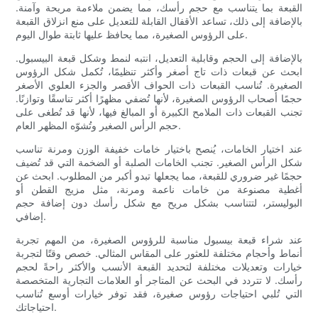
القبعة بما يتناسب مع حجم رأسك، مما يضمن ملاءمة مريحة وآمنة.
بالإضافة إلى ذلك، تساعد الأقفال القابلة للتعديل على منع انزلاق القبعة
على الرؤوس الصغيرة، مما يحافظ عليها ثابتة طوال اليوم.
بالإضافة إلى الحجم وقابلية التعديل، انتبه لنمط وشكل قبعة البيسبول.
ابحث عن قبعات ذات تاج أصغر وأكثر تنظيمًا، تُكمل شكل الرؤوس
الصغيرة. تُناسب القبعات ذات الحواف الأقصر والجزء العلوي الأصغر
حجمًا أصحاب الرؤوس الصغيرة، لأنها تُضفي مظهرًا أكثر تناسقًا وتوازنًا.
تجنب القبعات ذات الملامح الكبيرة أو المبالغ فيها، لأنها قد تُطغى على
حجم الرأس الصغير وتُشوّه المظهر العام.
عند اختيار الخامات، يُنصح باختيار خامات خفيفة الوزن ومرنة تناسب
شكل الرأس الصغير. تجنب الخامات الصلبة أو الضخمة التي قد تُضيف
حجمًا غير ضروري للقبعة، مما يجعلها تبدو أكبر من المطلوب. ابحث عن
أغطية مصنوعة من خامات ناعمة ومرنة، مثل مزيج القطن أو
البوليستر، لتتناسب بشكل مريح مع شكل رأسك دون إضافة حجم
إضافي.
عند شراء قبعة بيسبول مناسبة للرؤوس الصغيرة، من المهم تجربة
أنماط وأحجام مختلفة للعثور على المقاس المثالي. خصص وقتًا لتجربة
خيارات وتعديلات مختلفة لتحديد القبعة الأنسب والأكثر راحةً لحجم
رأسك. لا تتردد في البحث عن المتاجر أو العلامات التجارية المتخصصة
التي تُلبي احتياجات رؤوس صغيرة، فقد توفر خيارات أوسع تُناسب
احتياجاتك.