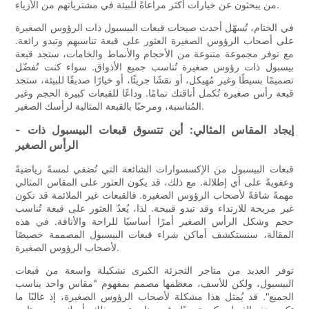
من يبحثون عن خيارات أكثر مراعاةً للبيئة في مشترياتهم من الأزياء.
في الختام، تُسهّل أحدث صيحات قبعات البيسبول ذات الرؤوس الصغيرة
على أصحاب الرؤوس الصغيرة العثور على قبعة تناسبهم وتبدو رائعة.
مع توفر مجموعة متنوعة من الأحجام والأنماط والخامات، ستجد قبعة
بيسبول ذات رؤوس صغيرة تُناسب جميع الأذواق. سواء كنت تُفضّل
تصميمًا بسيطًا وغير مُهيكل، أو نقشًا جريئًا، أو خيارًا صديقًا للبيئة، ستجد
قبعة رأس صغيرة تُكمل أناقتك تمامًا. وداعًا للقبعات كبيرة الحجم وغير
المُناسبة، ومرحبًا بالقبعة المثالية لرأسك الصغير.
- إيجاد المقاس المثالي: أين تتسوق قبعات البيسبول ذات
الرأس الصغير
قبعات البيسبول من الإكسسوارات الشائعة التي تُضفي لمسةً رياضيةً
وعفويةً على أي إطلالة. مع ذلك، قد يكون العثور على المقاس المثالي
مهمةً شاقةً لأصحاب الرؤوس الصغيرة. فالقبعات غير الملائمة قد تكون
غير مريحة للارتداء وقد تبدو قبيحة. لذا، يُعدّ العثور على قبعة تُناسب
حجم وشكل الرأس الصغير أمرًا أساسيًا للراحة والأناقة. في هذه
المقالة، سنستكشف أماكن شراء قبعات البيسبول المصممة خصيصًا
لأصحاب الرؤوس الصغيرة.
توفر العديد من متاجر التجزئة الكبرى تشكيلة واسعة من قبعات
البيسبول، ولكن للأسف، معظمها مصمم بمفهوم "مقاس واحد يناسب
الجميع". قد يُمثل هذا مشكلة لأصحاب الرؤوس الصغيرة، إذ غالبًا ما