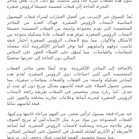
تكون هذه القبعات كبيرة جدًا وغير مناسبة. مع ذلك، أدرك بعض متاجر
التجزئة الحاجة إلى قبعات مُصممة خصيصًا لرؤوس صغيرة.
يُعدّ التسوق عبر الإنترنت من أفضل الخيارات لشراء قبعات البيسبول
المناسبة لأصحاب الرؤوس الصغيرة. فهناك العديد من المتاجر
المتخصصة التي تقدم مجموعة واسعة من القبعات المصممة خصيصًا
لأصحاب الرؤوس الصغيرة. تتوفر هذه القبعات عادةً بتشكيلة متنوعة من
الأشكال والألوان، مما يتيح لأصحاب الرؤوس الصغيرة اختيار قبعة
تناسب ذوقهم وأسلوبهم. كما توفر المتاجر الإلكترونية أدلة مفصلة
للمقاسات والقياسات، مما يُسهّل على العملاء العثور على المقاس
المثالي دون الحاجة إلى تجربتها شخصيًا.
بالإضافة إلى المتاجر الإلكترونية، توجد أيضًا بعض متاجر القبعات
المتخصصة التي تُلبي احتياجات ذوي الرؤوس الصغيرة. تُقدم هذه
المتاجر تشكيلة واسعة من القبعات والقبعات بمقاسات صغيرة، مما
يضمن حصول العملاء على قبعة تُناسبهم بشكل مريح دون أي تمدد أو
تعديل. تُعدّ زيارة متجر متخصص في القبعات طريقة رائعة لأصحاب
الرؤوس الصغيرة لتجربة أنماط وعلامات تجارية مختلفة والعثور على
قبعة تُناسبهم تمامًا.
عند شراء قبعة بيسبول لرأس صغير، من المهم مراعاة خامتها وتركيبها.
القبعات المصنوعة من مواد مرنة مثل الإسباندكس أو مزيج الصوف
توفر ملاءمة مريحة ومحكمة لأصحاب الرؤوس الصغيرة. كما تُساعد
الأشرطة أو الأبازيم القابلة للتعديل في الحصول على المقاس المثالي،
مما يسمح بتخصيص القبعة لتناسب شكل وحجم رأس مرتديها.