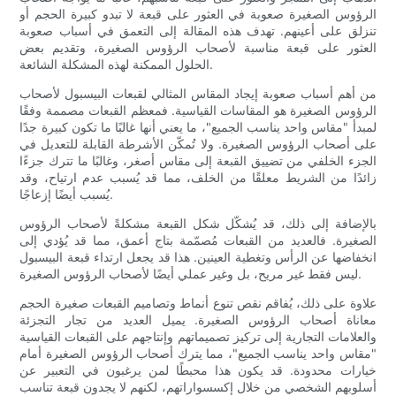
الرؤوس الصغيرة صعوبة في العثور على قبعة لا تبدو كبيرة الحجم أو
تنزلق على أعينهم. تهدف هذه المقالة إلى التعمق في أسباب صعوبة
العثور على قبعة مناسبة لأصحاب الرؤوس الصغيرة، وتقديم بعض
الحلول الممكنة لهذه المشكلة الشائعة.
من أهم أسباب صعوبة إيجاد المقاس المثالي لقبعات البيسبول لأصحاب
الرؤوس الصغيرة هو المقاسات القياسية. فمعظم القبعات مصممة وفقًا
لمبدأ "مقاس واحد يناسب الجميع"، ما يعني أنها غالبًا ما تكون كبيرة جدًا
على أصحاب الرؤوس الصغيرة. ولا تُمكّن الأشرطة القابلة للتعديل في
الجزء الخلفي من تضييق القبعة إلى مقاس أصغر، وغالبًا ما تترك جزءًا
زائدًا من الشريط معلقًا من الخلف، مما قد يُسبب عدم ارتياح، وقد
يُسبب أيضًا إزعاجًا.
بالإضافة إلى ذلك، قد يُشكّل شكل القبعة مشكلةً لأصحاب الرؤوس
الصغيرة. فالعديد من القبعات مُصمّمة بتاج أعمق، مما قد يُؤدي إلى
انخفاضها عن الرأس وتغطية العينين. هذا قد يجعل ارتداء قبعة البيسبول
ليس فقط غير مريح، بل وغير عملي أيضًا لأصحاب الرؤوس الصغيرة.
علاوة على ذلك، يُفاقم نقص تنوع أنماط وتصاميم القبعات صغيرة الحجم
معاناة أصحاب الرؤوس الصغيرة. يميل العديد من تجار التجزئة
والعلامات التجارية إلى تركيز تصميماتهم وإنتاجهم على القبعات القياسية
"مقاس واحد يناسب الجميع"، مما يترك أصحاب الرؤوس الصغيرة أمام
خيارات محدودة. قد يكون هذا محبطًا لمن يرغبون في التعبير عن
أسلوبهم الشخصي من خلال إكسسواراتهم، لكنهم لا يجدون قبعة تناسب