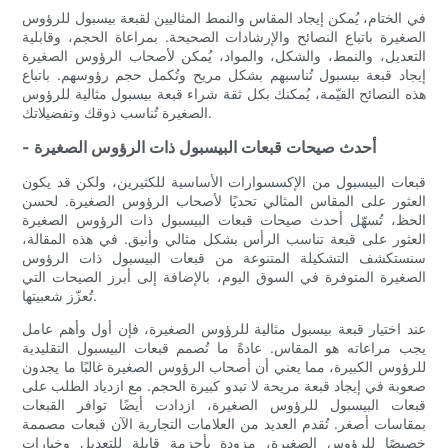
في الختام، يُمكن إيجاد المقاس والنمط المثاليين لقبعة بيسبول للرؤوس
الصغيرة باتباع النصائح والإرشادات الصحيحة. بمراعاة الحجم، وقابلية
التعديل، والنمط، والشكل، والمواد، يُمكن لأصحاب الرؤوس الصغيرة
إيجاد قبعة بيسبول تُناسبهم بشكل مريح وتُكمل حجم رؤوسهم. باتباع
هذه النصائح القيّمة، يُمكنك بكل ثقة شراء قبعة بيسبول مثالية للرؤوس
الصغيرة تُناسب ذوقك وتفضيلاتك.
- أحدث صيحات قبعات البيسبول ذات الرؤوس الصغيرة
قبعات البيسبول من الإكسسوارات الأساسية للكثيرين، ولكن قد يكون
العثور على المقاس المثالي تحديًا لأصحاب الرؤوس الصغيرة. لحسن
الحظ، تُسهّل أحدث صيحات قبعات البيسبول ذات الرؤوس الصغيرة
العثور على قبعة تناسب الرأس بشكل مثالي وأنيق. في هذه المقالة،
سنستكشف التشكيلة المتنوعة من قبعات البيسبول ذات الرؤوس
الصغيرة المتوفرة في السوق اليوم، بالإضافة إلى أبرز الصيحات التي
تُعزّز شعبيتها.
عند اختيار قبعة بيسبول مثالية للرؤوس الصغيرة، فإن أول وأهم عامل
يجب مراعاته هو المقاس. عادةً ما تُصمم قبعات البيسبول التقليدية
للرؤوس الكبيرة، مما يعني أن أصحاب الرؤوس الصغيرة غالبًا ما يجدون
صعوبة في إيجاد قبعة مريحة لا تبدو كبيرة الحجم. مع ازدياد الطلب على
قبعات البيسبول للرؤوس الصغيرة، ازدادت أيضًا توافر القبعات
بمقاسات أصغر. تُقدم العديد من العلامات التجارية الآن قبعات مصممة
خصيصًا للرؤوس الصغيرة، مزودة بأحزمة قابلة للتعديل وخيارات