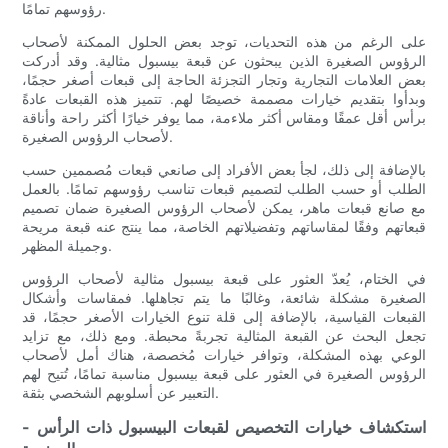
رؤوسهم تمامًا.
على الرغم من هذه التحديات، توجد بعض الحلول الممكنة لأصحاب
الرؤوس الصغيرة الذين يبحثون عن قبعة بيسبول مثالية. وقد أدركت
بعض العلامات التجارية وتجار التجزئة الحاجة إلى قبعات أصغر حجمًا،
وبدأوا بتقديم خيارات مصممة خصيصًا لهم. تتميز هذه القبعات عادةً
برأس أقل عمقًا ومقاس أكثر ملاءمة، مما يوفر خيارًا أكثر راحة وأناقة
لأصحاب الرؤوس الصغيرة.
بالإضافة إلى ذلك، لجأ بعض الأفراد إلى صانعي قبعات مُصممين حسب
الطلب أو حسب الطلب لتصميم قبعات تناسب رؤوسهم تمامًا. بالعمل
مع صانع قبعات ماهر، يمكن لأصحاب الرؤوس الصغيرة ضمان تصميم
قبعاتهم وفقًا لمقاساتهم وتفضيلاتهم الخاصة، مما ينتج عنه قبعة مريحة
وجميلة المظهر.
في الختام، يُعدّ العثور على قبعة بيسبول مثالية لأصحاب الرؤوس
الصغيرة مشكلة شائعة، وغالبًا ما يتم تجاهلها. فمقاسات وأشكال
القبعات القياسية، بالإضافة إلى قلة تنوع الخيارات الأصغر حجمًا، قد
تجعل البحث عن القبعة المثالية تجربةً محبطة. ومع ذلك، مع تزايد
الوعي بهذه المشكلة، وتوافر خيارات مُخصصة، هناك أمل لأصحاب
الرؤوس الصغيرة في العثور على قبعة بيسبول مناسبة تمامًا، تُتيح لهم
التعبير عن أسلوبهم الشخصي بثقة.
- استكشاف خيارات التخصيص لقبعات البيسبول ذات الرأس