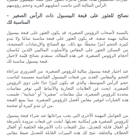
الرأس المثالية التي تناسب أسلوبهم الفريد وحجم رؤوسهم.
- نصائح للعثور على قبعة البيسبول ذات الرأس الصغير
المناسبة لك
بالنسبة لأصحاب الرؤوس الصغيرة، قد يكون العثور على قبعة بيسبول
مثالية مهمة صعبة. قد يكون العثور على قبعة مناسبة تمامًا ولا تبدو
كبيرة الحجم أمرًا محبطًا. مع ذلك، مع النصائح والإرشادات الصحيحة،
من الممكن العثور على المقاس والأسلوب المثاليين اللذين يُناسبان
أحجام الرؤوس الصغيرة. في هذه المقالة، سنقدم نصائح قيّمة لاختيار
قبعة بيسبول مناسبة لك.
عند اختيار قبعة بيسبول مثالية للرؤوس الصغيرة، من الضروري مراعاة
الحجم والمقاس. العديد من قبعات البيسبول القياسية مصممة لتناسب
حجم الرأس المتوسط، والذي قد يكون كبيرًا جدًا على ذوي الرؤوس
الصغيرة. ابحث عن العلامات التجارية والأنماط التي توفر مقاسات
محددة للرؤوس الصغيرة، مثل مقاسات "صغيرة" أو "شبابية". صُممت
هذه الخيارات لتوفير مقاس أفضل للرؤوس الصغيرة، مما يمنع القبعة
من أن تبدو كبيرة أو ضخمة.
من العوامل المهمة الأخرى التي يجب مراعاتها عند شراء قبعة بيسبول
للرؤوس الصغيرة هي إمكانية تعديلها. ابحث عن قبعات مزودة بأشرطة
أو أقفال قابلة للتعديل، مثل القبعات ذات الأشرطة الخلفية أو أقفال
الخطاف والحلقة. تتيح لك هذه الميزات القابلة للتعديل ضبط مقاس