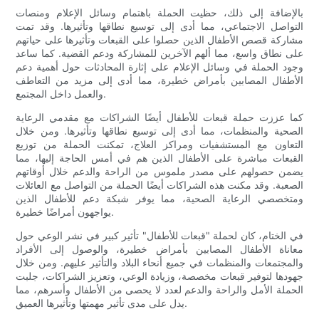
بالإضافة إلى ذلك، حظيت الحملة باهتمام وسائل الإعلام ومنصات
التواصل الاجتماعي، مما أدى إلى توسيع نطاقها وتأثيرها. وقد تمت
مشاركة قصص الأطفال الذين حصلوا على القبعات وتأثيرها على حياتهم
على نطاق واسع، مما ألهم الآخرين للمشاركة ودعم القضية. كما ساعد
وجود الحملة في وسائل الإعلام على إثارة المحادثات حول أهمية دعم
الأطفال المصابين بأمراض خطيرة، مما أدى إلى مزيد من التعاطف
والعمل داخل المجتمع.
كما عززت حملة قبعات للأطفال أيضًا الشراكات مع مقدمي الرعاية
الصحية والمنظمات، مما أدى إلى توسيع نطاقها وتأثيرها. ومن خلال
التعاون مع المستشفيات ومراكز العلاج، تمكنت الحملة من توزيع
القبعات مباشرة على الأطفال الذين هم في أمس الحاجة إليها، مما
يضمن حصولهم على مصدر ملموس من الراحة والدعم خلال أوقاتهم
الصعبة. وقد مكنت هذه الشراكات أيضًا الحملة من التواصل مع العائلات
ومتخصصي الرعاية الصحية، مما يوفر شبكة دعم للأطفال الذين
يواجهون أمراضًا خطيرة.
في الختام، كان لحملة "قبعات للأطفال" تأثير كبير في نشر الوعي حول
معاناة الأطفال المصابين بأمراض خطيرة، والوصول إلى الأفراد
والمجتمعات والمنظمات في جميع أنحاء البلاد والتأثير عليهم. ومن خلال
جهودها لتوفير قبعات مخصصة، وزيادة الوعي، وتعزيز الشراكات، جلبت
الحملة الأمل والراحة والدعم لعدد لا يحصى من الأطفال وأسرهم، مما
يدل على مدى تأثير مهمتها وتأثيرها العميق.