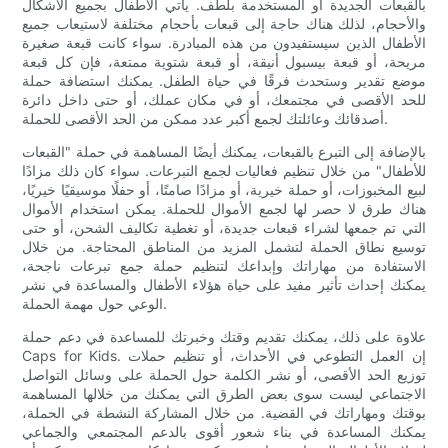
بالقبعات الجديدة أو المستخدمة بلطف. يأتي الأطفال بجميع الأشكال
والأحجام، لذلك هناك حاجة إلى قبعات بأحجام مختلفة لاستيعاب جميع
الأطفال الذين سيستفيدون من هذه المبادرة. سواء كانت قبعة صغيرة
مريحة، أو قبعة بيسبول أنيقة، أو قبعة شتوية ممتعة، فإن كل قبعة
موضع تقدير وستحدث فرقًا في حياة الطفل. يمكنك استضافة حملة
للحد الأقصى في مجتمعك، أو في مكان عملك، أو حتى داخل دائرة
أصدقائك وعائلتك لجمع أكبر عدد ممكن من الحد الأقصى للحملة.
بالإضافة إلى التبرع بالقبعات، يمكنك أيضًا المساهمة في حملة "القبعات
للأطفال" من خلال تنظيم فعاليات لجمع التبرعات. سواء كان ذلك مزادًا
لبيع المخبوزات، أو حملة خيرية، أو مزادًا صامتًا، أو حفلًا موسيقيًا خيريًا،
هناك طرق لا حصر لها لجمع الأموال للحملة. يمكن استخدام الأموال
التي تم جمعها لشراء قبعات جديدة، أو تغطية تكاليف الشحن، أو حتى
توسيع نطاق الحملة لتشمل المزيد من المناطق المحتاجة. من خلال
الاستفادة من مهاراتك وإبداعك لتنظيم حملة جمع تبرعات ناجحة،
يمكنك إحداث تأثير مفيد على حياة هؤلاء الأطفال والمساعدة في نشر
الوعي حول مهمة الحملة.
علاوة على ذلك، يمكنك تقديم وقتك وخبرتك للمساعدة في دعم حملة
Caps for Kids. إن العمل التطوعي في الأحداث، أو تنظيم حملات
توزيع الحد الأقصى، أو نشر الكلمة حول الحملة على وسائل التواصل
الاجتماعي ليست سوى بعض الطرق التي يمكنك من خلالها المساهمة
بوقتك ومهاراتك في القضية. من خلال المشاركة النشطة في الحملة،
يمكنك المساعدة في بناء شعور أقوى بالدعم المجتمعي والجماعي