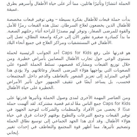
الحملة انتشارًا وتأثيرًا هائلين، مما أثر على حياة الأطفال وأسرهم بطرق
عميقة.
بدأت حملة قبعات للأطفال بفكرة بسيطة – وهي توفير قبعات مخصصة
للأطفال الذين يخضعون لعلاج السرطان. تمثل هذه القبعات رمزًا للأمل
والقوة للمرضى الصغار، وتوفر لهم مصدرًا للراحة أثناء رحلتهم الصعبة.
ما بدأ كمبادرة صغيرة تطور الآن إلى حركة واسعة النطاق، تصل إلى
الأطفال في المستشفيات ومراكز العلاج في جميع أنحاء البلاد.
أحد الجوانب الرئيسية لحملة Caps for Kids هو قدرتها على رفع
مستوى الوعي حول تجارب الأطفال المصابين بأمراض خطيرة. ومن
خلال توزيع القبعات ومشاركة قصصهم، تسلط الحملة الضوء على
الصعوبات التي يواجهها هؤلاء المرضى الصغار وعائلاتهم. ولا يؤدي هذا
الوعي المتزايد إلى تعزيز الشعور بالتعاطف والدعم داخل المجتمعات
فحسب، بل يساعد أيضًا في تثقيف الجمهور حول تأثير الأمراض
الخطيرة على حياة الأطفال.
ومن العناصر المهمة الأخرى لمدى وصول الحملة وتأثيرها قدرتها على
جمع الناس معًا لدعم قضية مشتركة. لقد ألهمت حملة Caps for Kids
عددًا لا يحصى من الأفراد والمنظمات والشركات لتوحيد الجهود في
توفير القبعات وجمع التبرعات والتطوع بوقتهم لإحداث فرق في حياة
هؤلاء الأطفال. وقد أدى هذا الجهد الجماعي إلى توسيع نطاق الحملة
وتضخيم تأثيرها، مما أظهر قوة المجتمع والتعاطف في إحداث تغيير
إيجابي.