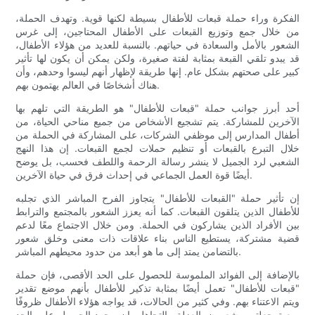
الفكرة وراء حملة قبعات للأطفال بسيطة لكنها قوية. وتهدف الحملة،
من خلال جمع وتوزيع القبعات على الأطفال المحتاجين، إلى غرس
الشعور بالأمل والسعادة في حياتهم. بالنسبة للعديد من هؤلاء الأطفال،
قد يبدو تلقي القبعة بمثابة لفتة صغيرة، ولكن يمكن أن يكون لها تأثير
كبير على صحتهم بشكل عام. إنها طريقة لإظهار أنهم ليسوا وحدهم، وأن
هناك أشخاصًا في العالم يهتمون بهم.
أحد أبرز جوانب حملة "قبعات للأطفال" هو الطريقة التي تلهم بها
الآخرين للمشاركة. يتم تشجيع الأشخاص من جميع مناحي الحياة، من
أطفال المدارس إلى موظفي الشركات، على المشاركة في الحملة من
خلال التبرع بالقبعات أو تنظيم حملات لجمع القبعات. إن هذا النهج
الشعبي لرد الجميل لا ينشر رسالة الرحمة واللطف فحسب، بل يوضح
أيضًا قوة العمل الجماعي في إحداث فرق في حياة الآخرين.
إن تأثير حملة "القبعات للأطفال" يتجاوز الفرح المباشر الذي تجلبه
للأطفال الذين يتلقون القبعات. كما أنه يعزز الشعور بالمجتمع والترابط
بين الأفراد الذين يشاركون في الحملة. ومن خلال الاجتماع معًا لدعم
قضية مشتركة، يستطيع الناس بناء علاقات ذات معنى وخلق شعور
بالتضامن يمتد إلى ما هو أبعد من حدود محيطهم المباشر.
بالإضافة إلى الفوائد الملموسة للحصول على الحد الأقصى، فإن حملة
"قبعات للأطفال" تعمل أيضًا بمثابة تذكير للأطفال بأنهم موضع تقدير
ويتم الاعتناء بهم. وفي كثير من الحالات، قد يواجه هؤلاء الأطفال ظروفًا
صعبة جعلتهم يشعرون بالعزلة والتجاهل. إن مجرد الحصول على الحد