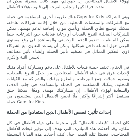
لهؤلاء الأطفال المحتاجين. إن جهودكم، مهما كانت صغيرة، يمكن أن
تحدث فرقا كبيرا وتجلب الفرحة إلى قلوب هؤلاء الأطفال.
هناك طريقة أخرى للمساهمة في حملة Caps for Kids وهي الشراكة
مع الشركات والمنظمات المحلية. من خلال إقامة شراكات هادفة،
يمكنك توسيع نطاق الحملة وتأمين موارد إضافية لدعم مهمتها. يمكن
للشركات المحلية التبرع بالقبعات أو رعاية فعاليات جمع التبرعات، بينما
يمكن للمنظمات تقديم الدعم اللوجستي والمساعدة في رفع مستوى
الوعي حول الحملة داخل شبكاتها. يمكن أن يساعد التعاون مع الشركاء
ذوي التفكير المماثل في تضخيم تأثير الحملة وإنشاء تأثير مضاعف
لحسن النية والكرم.
في الختام، تعتمد حملة قبعات للأطفال على دعم ومشاركة أفراد مثلك
لإحداث فرق في حياة الأطفال المحتاجين. من خلال التبرع بالقبعات،
وتنظيم حملات جمع التبرعات، والتطوع بوقتك، والشراكة مع الكيانات
المحلية، يمكنك المساهمة في الحملة والمساعدة في جلب الدفء
والسعادة لهؤلاء الأطفال. إن مشاركتك مهمة، ومعًا، يمكننا خلق
مستقبل أكثر إشراقًا وأكثر أملًا لجميع الأطفال الذين يستفيدون من
حملة Caps for Kids.
إحداث تأثير: قصص الأطفال الذين استفادوا من الحملة
كان لحملة "قبعات للأطفال" تأثير ملحوظ على حياة الأطفال في كل
مكان. وقد أحدثت هذه المبادرة، التي تهدف إلى توفير قبعات للأطفال
المحتاجين، قصصًا تثلج الصدر حول كيف أحدثت هذه الهدايا البسيطة