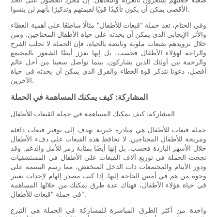
الأقصى يمكن أن يكون تأكيدًا قويًا لقيمتهم وتذكيرًا بأنهم لن ينسوا.
وفي الختام، تعد حملة "قبعات للأطفال" مثالًا ساطعًا على أهمية العطاء
والأثر الإيجابي الذي يمكن أن يحدثه على حياة الأطفال المحتاجين. ومن
خلال تزويدهم بقبعات ملونة ونابضة بالحياة، فإن الحملة لا تجلب الفرح
والراحة لهؤلاء الأطفال فحسب، بل إنها تعزز أيضًا الشعور بالمجتمع
والرحمة بين أولئك الذين يشاركون. بينما نواصل سعينا من أجل عالم
أفضل، دعونا نتذكر قوة العطاء والفرق الذي يمكن أن يحدثه في حياة
الآخرين.
المشاركة: كيف يمكنك المساهمة في الحملة
المشاركة: كيف يمكنك المساهمة في حملة القبعات للأطفال
حملة قبعات للأطفال هي مبادرة خيرية تهدف إلى توفير قبعات دافئة
ومريحة للأطفال المحتاجين. لا تحافظ هذه القبعات على دفء الأطفال
خلال الأشهر الباردة فحسب، بل إنها أيضًا بمثابة رمز للأمل والدعم. وقد
نجحت الحملة في توزيع آلاف القبعات على الأطفال في المستشفيات
ودور الأيتام والمجتمعات ذات الدخل المنخفض، مما رسم البسمة على
وجوه من هم في أمس الحاجة إليها. إذا كنت مصدر إلهام لإحداث تغيير
في حياة هؤلاء الأطفال، فهناك عدة طرق يمكنك من خلالها المساهمة
في حملة "قبعات للأطفال".
واحدة من أكثر الطرق المباشرة للمشاركة في الحملة هي التبرع