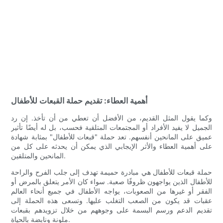
أهمية العطاء: تقديم حملة القبعات للأطفال
وكما يقول المثل القديم، من الأفضل أن تعطي من أن تأخذ. إن رد
الجميل لا يفيد الأفراد أو المجتمعات المتلقية فحسب، بل له أيضًا تأثير
عميق على المانحين أنفسهم. تعد حملة "قبعات للأطفال" بمثابة شهادة
على أهمية العطاء والأثر الإيجابي الذي يمكن أن يحدثه على كل من
المانحين والمتلقين.
حملة قبعات للأطفال هي مبادرة حميمة تهدف إلى جلب الفرح والراحة
للأطفال الذين يواجهون ظروفًا صعبة. سواء كان الأمر يتعلق بالمرض أو
الفقر أو غيرها من الصعوبات، يواجه الأطفال في جميع أنحاء العالم
عقبات قد يكون من الصعب التغلب عليها. وتسعى هذه الحملة إلى
تقديم الدعم ورسم البسمة على وجوههم من خلال تزويدهم بقبعات
ملونة ونابضة بالحياة.