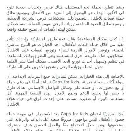
وبينما تتطلع الحملة نحو المستقبل، هناك فرص وتحديات جديدة تلوح
في الأفق. الهدف هو الوصول إلى المزيد من الأطفال وتوسيع نطاق
حملة قبعات للأطفال. يتضمن ذلك استكشاف فرص الشراكة الجديدة،
وتوسيع نطاق الحدود المتاحة، وزيادة الوعي بمهمة الحملة. بمساعدتكم،
يمكن لهذه الأهداف أن تصبح حقيقة واقعة.
إذًا، كيف يمكنك المساعدة؟ هناك عدة طرق للمشاركة وإحداث تأثير
مفيد من خلال حملة قبعات للأطفال. أحد الخيارات هو التبرع مباشرة
للحملة، وتوفير الأموال اللازمة لشراء وتوزيع القبعات على الأطفال
المحتاجين. هناك طريقة أخرى للمساهمة وهي التطوع بوقتك للمساعدة
في تنظيم وتسهيل أحداث توزيع الحد الأقصى. يمكنك أيضًا نشر الكلمة
حول الحملة وزيادة الوعي وتشجيع الآخرين على المشاركة.
بالإضافة إلى هذه الخيارات، يمكن لمبادرات جمع التبرعات الإبداعية أن
تساعد أيضًا في دعم حملة Caps for Kids. سواء أكانت حملة خيرية،
أو بيع مخبوزات، أو حملة على وسائل التواصل الاجتماعي، هناك طرق
لا حصر لها لحشد الدعم وجمع الأموال لهذه القضية المهمة. كل
مساهمة، كبيرة أو صغيرة، تساعد على إحداث فرق في حياة هؤلاء
الأطفال.
يعد الاستمرار في مهمة حملة Caps for Kids أمرًا ضروريًا لضمان
حصول الأطفال الذين يواجهون ظروفًا صعبة على الدعم والرعاية التي
يستحقونها. ومن خلال الاجتماع معًا والعمل لتحقيق هدف مشترك،
يمكننا أن نحدث تأثيرًا حقيقيًا ودائمًا في حياة هؤلاء الأطفال.