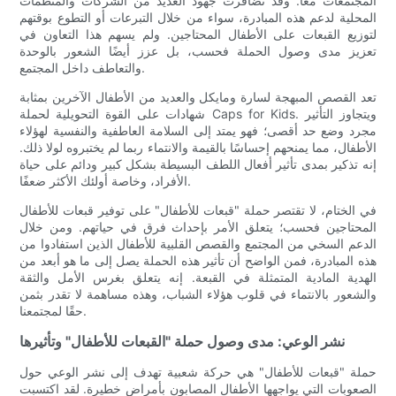
المجتمعات معًا. وقد تضافرت جهود العديد من الشركات والمنظمات
المحلية لدعم هذه المبادرة، سواء من خلال التبرعات أو التطوع بوقتهم
لتوزيع القبعات على الأطفال المحتاجين. ولم يسهم هذا التعاون في
تعزيز مدى وصول الحملة فحسب، بل عزز أيضًا الشعور بالوحدة
والتعاطف داخل المجتمع.
تعد القصص المبهجة لسارة ومايكل والعديد من الأطفال الآخرين بمثابة
شهادات على القوة التحويلية لحملة Caps for Kids. ويتجاوز التأثير
مجرد وضع حد أقصى؛ فهو يمتد إلى السلامة العاطفية والنفسية لهؤلاء
الأطفال، مما يمنحهم إحساسًا بالقيمة والانتماء ربما لم يختبروه لولا ذلك.
إنه تذكير بمدى تأثير أفعال اللطف البسيطة بشكل كبير ودائم على حياة
الأفراد، وخاصة أولئك الأكثر ضعفًا.
في الختام، لا تقتصر حملة "قبعات للأطفال" على توفير قبعات للأطفال
المحتاجين فحسب؛ يتعلق الأمر بإحداث فرق في حياتهم. ومن خلال
الدعم السخي من المجتمع والقصص القلبية للأطفال الذين استفادوا من
هذه المبادرة، فمن الواضح أن تأثير هذه الحملة يصل إلى ما هو أبعد من
الهدية المادية المتمثلة في القبعة. إنه يتعلق بغرس الأمل والثقة
والشعور بالانتماء في قلوب هؤلاء الشباب، وهذه مساهمة لا تقدر بثمن
حقًا لمجتمعنا.
نشر الوعي: مدى وصول حملة "القبعات للأطفال" وتأثيرها
حملة "قبعات للأطفال" هي حركة شعبية تهدف إلى نشر الوعي حول
الصعوبات التي يواجهها الأطفال المصابون بأمراض خطيرة. لقد اكتسبت