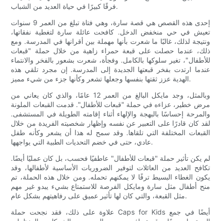
فرقًا كبيرًا في حياة العديد من الشباب.
إحدى هذه القصص هي قصة سارة، وهي فتاة تبلغ من العمر 9 سنوات
تعيش في حي منخفض الدخل. كافحت عائلة سارة لتغطية نفقاتها،
ونتيجة لذلك، غالبًا ما شعرت بأنها مهملة بين أقرانها في المدرسة. ومع
ذلك، عندما حصلت على قبعة حمراء زاهية من خلال حملة "قبعات
للأطفال"، تغير سلوكها بالكامل. وفجأة، شعرت بشعور بالفخر والانتماء
عندما ارتدت بفخر قبعتها الجديدة إلى المدرسة. إن مجرد تلقي هذه
الهدية عزز ثقتها بنفسها وجعلها تشعر وكأنها جزء من شيء مميز.
وبالمثل، وجد مايكل البالغ من العمر 12 عامًا، والذي كان يعاني من
مرض خطير، عزاءه في حملة "قبعات للأطفال". قدمت القبعات الملونة
والمرحة إحساسًا بالبهجة والإلهاء أثناء إقامته الطويلة في المستشفى.
لقد كان قادرًا على التعبير عن نفسه وإظهار شخصيته الفريدة من خلال
القبعات المختلفة التي تلقاها. وقد سمح له هذا أن يشعر وكأنه طفل
عادي، حتى في خضم التحديات الطبية التي يواجهها.
لم يكن تأثير حملة "قبعات للأطفال" عاطفيًا فحسب، بل كان عمليًا أيضًا.
تكافح العديد من العائلات لتوفير الضروريات الأساسية لأطفالها، وقد
يكون الغطاء البسيط ترفًا لا يمكنهم تحمله. ومن خلال هذه الحملة، تم
منح أطفال مثل سارة ومايكل الفرصة للاستمتاع بشيء يبدو غير مهم
مثل القبعة، والتي كان لها تأثير عميق على رفاهيتهم بشكل عام.
علاوة على ذلك، فقد نجحت حملة Caps for Kids أيضًا في جمع