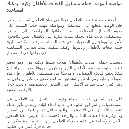
مواصلة المهمة: حملة مستقبل القبعات للأطفال وكيف يمكنك
المساعدة
لقد أحدثت حملة قبعات للأطفال فرقًا في حياة الأطفال لسنوات، والآن
حان الوقت للتطلع إلى المستقبل ومواصلة مهمة جلب البسمة على
وجوه الأطفال المحتاجين. منذ بداياتها المتواضعة إلى أهدافها
المستقبلية، كانت هذه الحملة بمثابة منارة أمل للأطفال الذين يكافحون
الأمراض ويواجهون الصعوبات. في هذه المقالة، سوف نستكشف تاريخ
حملة قبعات للأطفال، وتأثيرها، وكيف يمكنك المساعدة في المساهمة
في نجاحها في المستقبل.
تأسست حملة "قبعات للأطفال" بهدف بسيط ولكنه قوي وهو توفير
قبعات ملونة وممتعة للأطفال الذين يواجهون ظروفًا صعبة. سواء كان
طفلاً يخضع للعلاج الكيميائي أو مريضًا في مستشفى للأطفال، فإن هذه
القبعات بمثابة رمز للدعم والتشجيع. إنها لفتة صغيرة يمكن أن يكون لها
تأثير كبير، حيث تساعد الأطفال على الشعور بالخصوصية والحب خلال
الأوقات الصعبة.
على مر السنين، نمت الحملة وتوسعت، لتصل إلى الأطفال في
المستشفيات والمرافق الطبية في جميع أنحاء البلاد. ويتجلى تأثير حملة
"قبعات للأطفال" في الابتسامات والبهجة التي تجلبها للمتلقين الصغار.
ولا توفر هذه القبعات الدفء والراحة فحسب، بل تغرس أيضًا الشعور
بالأمل والإيجابية في قلوب هؤلاء الأطفال. إنها لفتة صغيرة يمكن أن
تحدث فرقًا كبيرًا في حياتهم.