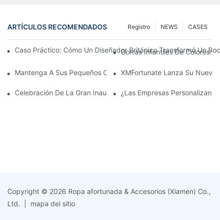
ARTÍCULOS RECOMENDADOS
Registro
NEWS
CASES
Caso Práctico: Cómo Un Diseñador Británico Transformó Un Bo
Gorras Infantiles De Colores:
Mantenga A Sus Pequeños Con Estilo Con Las Últimas Tendenci
XMFortunate Lanza Su Nueva C
Celebración De La Gran Inauguración Del Festival Del Año Nue
¿Las Empresas Personalizan G
Copyright © 2026 Ropa afortunada & Accesorios (Xiamen) Co.,
Ltd. |
mapa del sitio