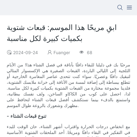
ابقِ مريحًا هذا الموسم: قبعات شتوية
بكميات كبيرة لكل مناسبة
2024-09-24
Fuanger
68
مرحبًا بك في دليلنا للبقاء دافئًا بأناقة في فصل الشتاء هذا! من الأيام
الثلجية إلى الليالي الباردة، القبعات الصغيرة هي الإكسسوار المثالي
لتبقيك دافئًا وعصريًا. سواء كنت تتحدى عناصر المغامرة الخارجية أو
تتطلع ببساطة إلى إضافة لمسة من الأناقة إلى خزانة ملابسك الشتوية،
فلدينا مجموعة مختارة من القبعات الشتوية بكميات كبيرة لكل مناسبة.
لذا، احصل على كوب من الكاكاو الساخن، ولف نفسك ببطانية،
واستمتع بالدفء بينما نستكشف أفضل قبعات الشتاء لتحافظ على
مظهرك وشعورك بالروعة طوال الموسم.
- تنوع قبعات الشتاء
مع انخفاض درجات الحرارة واقتراب أشهر الشتاء، حان الوقت للبدء
في التفكير في البقاء دافئًا ومريحًا. أحد الملحقات الشتوية الأساسية