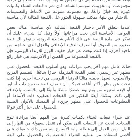
مجموعتك أو مخزونك لموسم الشتاء، فإن شراء قبعات الشتاء بكميات
كبيرة يعد خيارًا رائعًا. مع مجموعة متنوعة من الأنماط والتصميمات
للاختيار من بينها، يمكنك بسهولة العثور على القبعة المثالية لأي مناسبة.
عندما يتعلق الأمر باختيار القبعة المثالية لأي مناسبة، هناك بعض
العوامل الأساسية التي يجب مراعاتها. أولاً وقبل كل شيء، عليك أن
تفكر في مادة القبعة. في تلك الأيام شديدة البرودة، ستوفر لك قبعة
صغيرة من الصوف أو الصوف الدفء الإضافي والعزل الذي تحتاجه. من
ناحية أخرى، إذا كنت تبحث عن خيار خفيف الوزن للارتداء اليومي، فإن
القبعة المصنوعة من القطن أو الأكريليك هي خيار رائع.
هناك عامل مهم آخر يجب مراعاته وهو أسلوب القبعة. للحصول على
مظهر غير رسمي، تعتبر القبعة المترهلة خيارًا شائعًا. التصميم المريح
والأسلوب السهل يجعله مثاليًا للارتداء اليومي. من ناحية أخرى، إذا كنت
تبحث عن مظهر أكثر أناقة، فيمكن أن تضيف قبعة صغيرة ذات أساور
أو قبعة صغيرة من بوم بوم عنصرًا ممتعًا وأنيقًا إلى ملابسك. بالإضافة
إلى ذلك، يمكنك أيضًا التفكير في القبعات الصغيرة ذات الأنماط أو
المطبوعات للحصول على مظهر جريء أو التمسك بالألوان الصلبة
للحصول على خيار أكثر تنوعًا.
عند شراء قبعات الشتاء بكميات كبيرة، من المهم أيضًا مراعاة تنوع
القبعات. ابحث عن القبعات التي يمكن أن تنتقل بسهولة من النهار إلى
الليل، ومن العمل إلى عطلة نهاية الأسبوع. سيضمن ذلك حصولك على
أقصى استفادة من عملية الشراء الخاصة بك والحصول على قبعة