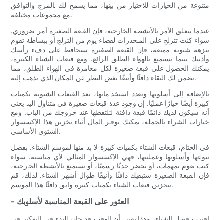
متنوعة من الخيارات للاختيار من بينها، مما يسمح لك بالمزج والتوافق
مع مجموعات مختلفة.
عندما يتعلق الأمر بالأنشطة الخارجية، فإن القبعة الصغيرة أمر ضروري.
سواء كنت تتزلج على المنحدرات لقضاء يوم من التزلج أو ببساطة تقوم
بنزهة شتوية ممتعة، فإن القبعة الصغيرة ستحافظ على دفء رأسك
وأذنيك بينما تستمتع بالهواء الطلق الرائع. ومع قبعات الشتاء الكبيرة،
يمكنك الحصول على قبعة صغيرة لكل مغامرة في الهواء الطلق، مما
يضمن لك البقاء دافئًا وأنيقًا بغض النظر عن المكان الذي تذهب إليه.
بالإضافة إلى أسلوبها وتعدد استخداماتها، تعد القبعات الشتوية بكميات
كبيرة أيضًا خيارًا عمليًا. إن وجود عدة قبعات صغيرة في متناول اليد يعني
أنه سيكون لديك دائمًا قبعة دافئة لتلتقطها عند خروجك من الباب. ومع
خيارات الشراء بالجملة، يمكنك توفير المال أثناء تخزين هذا الإكسسوار
الشتوي الأساسي.
في الختام، قبعات الشتاء بكميات كبيرة لا بد منها لموسم الشتاء. بفضل
تنوعها وأسلوبها وعمليتها، فهي الإكسسوار المثالي لأي مناسبة. سواء
كنت تقوم بمهمات، أو تحضر حدثًا رسميًا، أو تستمتع بالأنشطة الخارجية،
فإن القبعة الصغيرة ستبقيك دافئًا وأنيقًا طوال أشهر الشتاء. لذلك، قم
بتخزين قبعات الشتاء بكميات كبيرة وابق دافئًا هذا الموسم.
- العثور على القبعة المناسبة لأسلوبك
اقترب فصل الشتاء، وهذا يعني أن الوقت قد حان للبدء في التفكير في