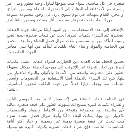
صغيرة في كل مناسبة. سواء كنت متوجهًا لتناول وجبة فطور وغداء غير
رسمية مع الأصدقاء، أو الذهاب إلى المنحدرات لقضاء يوم من التزلج،
أو مجرد القيام بمهمات في يوم شتوي بارد، فإن وجود مجموعة متنوعة
من القبعات تحت تصرفك سيضمن أنك مستعد ومظهر دائمًا أنيق.
بالإضافة إلى تعدد الاستخدامات، من المهم أيضًا مراعاة جودة القبعات
الصغيرة عند الشراء بكميات كبيرة. ابحث عن قبعات صغيرة جيدة الصنع
ومتينة للتأكد من أنها ستستمر معك طوال فصل الشتاء وما بعده. تحقق
من الخياطة والمواد والبناء العام للقبعات للتأكد من أنها تلبي معايير
الجودة الخاصة بك.
لحسن الحظ، هناك العديد من الخيارات لشراء قبعات الشتاء بكميات
كبيرة. من تجار التجزئة عبر الإنترنت إلى موردي الجملة، يمكنك بسهولة
العثور على مجموعة واسعة من الأنماط والألوان والمواد للاختيار من
بينها. يتيح لك الشراء بالجملة أيضًا الاستفادة من الخصومات وأسعار
الجملة، مما يجعله خيارًا فعالاً من حيث التكلفة لتخزين أساسيات
الشتاء.
في الختام، قبعات الشتاء هي إكسسوار لا بد منه للموسم البارد،
والشراء بكميات كبيرة يسمح لك بسهولة العثور على قبعة صغيرة مثالية
لأي مناسبة. مع مجموعة متنوعة من الأنماط والمواد والتصميمات
للاختيار من بينها، يمكنك البقاء دافئًا وأنيقًا طوال فصل الشتاء. سواء
كنت تبحث عن قبعة صغيرة يومية غير رسمية أو خيار أكثر أناقة
للمناسبات الخاصة، فإن شراء قبعات شتوية بكميات كبيرة هو وسيلة