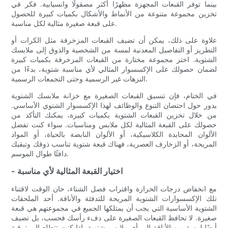
بينما توفر القبعات المجهزة مظهرًا أكثر مصقولًا وانسيابية. فكر في
تخزين مجموعة متنوعة من الأنماط والأشكال بكميات كبيرة للحصول
على قبعة صغيرة مثالية لكل مناسبة.
علاوة على ذلك، يمكن أن تضيف القبعات المزخرفة مثل الكرات أو
التطريز أو التفاصيل المعدنية لمسة من الشخصية والذوق إلى ملابسك
الشتوية. اختر مجموعة مختارة من القبعات المزخرفة بكميات كبيرة
لضمان حصولك على الإكسسوار المثالي لأي مناسبة شتوية، بدءًا من
النزهات غير الرسمية وحتى التجمعات الرسمية.
في الختام، فإن تنسيق القبعات الصغيرة مع خزانة ملابسك الشتوية
يدور حول احتضان التنوع والوظائف لهذا الإكسسوار الشتوي الأساسي.
من خلال تخزين القبعات الشتوية بكميات كبيرة، يمكنك التأكد من
حصولك على القبعة المثالية لكل ملابس ومناسبات. سواء كنت تفضل
الألوان المحايدة الكلاسيكية، أو الألوان النابضة بالحياة، أو المواد
المريحة، أو الزخارف العصرية، فهناك قبعة شتوية تناسب ذوقك وتبقيك
دافئًا طوال الموسم.
- اختيار القبعة المثالية لأي مناسبة
مع انخفاض درجات الحرارة واقتراب فصل الشتاء، حان الوقت لاقتناء
تلك الإكسسوارات الشتوية المريحة للتدفئة والأناقة. أحد الملحقات
الشتوية الأساسية التي يجب أن يمتلكها الجميع في مجموعتهم هي قبعة
صغيرة. لا تحافظ القبعات الصغيرة على دفء رأسك فحسب، بل تضيف
أيضًا لمسة من الأناقة إلى أي ملابس شتوية. إذا كنت تتطلع إلى ترقية