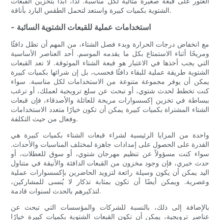
العثور على قبعة صغيرة مثالية لكل مناسبة. لذا، ابدأ بتخزين القبعات
الشتوية بكميات كبيرة واستعد لتحمل الطقس البارد بأناقة.
- استخدامات عملية للقبعات الشتوية السائبة
مع انخفاض درجات الحرارة وبدء فصل الشتاء، من المهم أن تظل دافئًا
ومريحًا أثناء الاستمتاع بكل ما يقدمه الموسم. أحد العناصر الأساسية
التي يجب أخذها في الاعتبار هو قبعة الشتاء الموثوقة. لا تعد القبعات
الشتوية طريقة عملية للبقاء دافئًا فحسب، بل إن شرائها بكميات كبيرة
يمكن أن يوفر مجموعة متنوعة من الاستخدامات لكل مناسبة. سواء
كنت تخطط لحدث شتوي، أو تبحث عن سلع ترويجية لعملك، أو ترغب
ببساطة في تخزين إكسسوارات مريحة للعائلة والأصدقاء، فإن قبعات
الشتاء المشتراة بكميات كبيرة يمكن أن تكون خيارًا متعدد الاستخدامات
وفعال من حيث التكلفة.
واحدة من المزايا الرئيسية لشراء قبعات الشتاء بكميات كبيرة هي
القدرة على الحصول على إمدادات جاهزة لمختلف المناسبات والأحداث.
سواء كنت مسؤولاً عن تنظيم مهرجان شتوي، أو سوق للعطلات، أو
حدث خيري، فإن وجود مخزون من القبعات الدافئة والأنيقة في متناول
اليد يمكن أن يكون وسيلة رائعة لتزويد الحاضرين بإكسسوارات عملية
وعصرية. ويمكن أيضًا أن تكون بمثابة تذكار لا يُنسى للمشاركين،
لتذكيرهم بالحدث لسنوات قادمة.
بالإضافة إلى ذلك، بالنسبة للشركات والمؤسسات التي تبحث عن
عناصر ترويجية، يمكن أن تكون القبعات الشتوية بكميات كبيرة خيارًا