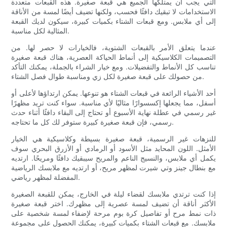
التي يجب أن يمتلكها الجميع هي قبعة صغيرة. هذه القبعات متعددة
الاستخدامات لا تبقيك دافئًا فحسب، ولكنها تضيف أيضًا لمسة من الأناقة
إلى أي ملابس. ومع قبعات الشتاء بكميات كبيرة، سيكون لديك القبعة
المثالية لكل مناسبة.
عندما يتعلق الأمر بالقبعات الشتوية، فالخيارات لا حصر لها. من
التصميمات الكلاسيكية إلى أنماط الحياكة العصرية، هناك قبعة صغيرة
تناسب كل الأنماط والتفضيلات. ومع خيار الشراء بالجملة، يمكنك التأكد
من حصولك على قبعة صغيرة لكل زي ومناسبة طوال فصل الشتاء.
أحد الأشياء الرائعة في قبعات الشتاء هو تنوعها. يمكن ارتداؤها لأعلى أو
أسفل، مما يجعلها إكسسوارًا مثاليًا لأي مناسبة. سواء كنت تريد مظهرًا
غير رسمي في عطلة نهاية الأسبوع أو تحتاج إلى البقاء دافئًا أثناء حدث
رسمي، فإن قبعة صغيرة كبيرة ستوفر لك كل ما تحتاجه.
للنزهات غير الرسمية، قبعة صغيرة بسيطة وكلاسيكية هي الخيار
الأمثل. اللون المحايد مثل الأسود أو الرمادي أو الأزرق البحري سوف
يكمل أي ملابس، والنسيج الناعم والمريح سيبقيك دافئًا ومريحًا. ارتديه
مع بنطال جينز وتي شيرت لمظهر مريح، أو ارتديه مع ملابسك الرياضية
المفضلة لمظهر رياضي.
إذا كنت ترتدي ملابسك لقضاء ليلة في الخارج، يمكن للقبعة الصغيرة
الأكثر أناقة أن تضيف لمسة عصرية إلى مظهرك. اختر قبعة صغيرة
ذات نمط مرح أو تفاصيل كرة بوم مرحة لإضفاء لمسة شخصية على
ملابسك. مع قبعات الشتاء بكميات كبيرة، يمكنك الحصول على مجموعة