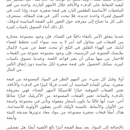
كيفية الحفاظ على الدفء والأناقة خلال الأشهر الباردة. واحدة من أهم
الملحقات الأساسية للطقس البارد هي قبعة صغيرة جيدة، وإذا كنت في
السوق لشراء واحدة جديدة، فلا تبحث أكثر. في هذه المقالة، سنتعرف
على كل ما تحتاج إلى معرفته حول العثور على القبعة المناسبة لذوقك،
كل ذلك أثناء التسوق بكميات كبيرة.
عندما يتعلق الأمر بالبقاء دافئًا في الشتاء، فإن وجود مجموعة مختارة
من القبعات في متناول اليد أمر لا بد منه. سواء كنت تخطط لقضاء
أيامك في الهواء الطلق في الثلج أو تبحث فقط عن شيء لإكمال
ملابسك الشتوية غير الرسمية، فإن وجود مجموعة متنوعة من القبعات
للاختيار من بينها يمكن أن يغير قواعد اللعبة. وعندما تتسوق بكميات
كبيرة، يمكنك الحصول على قبعة صغيرة لكل مناسبة دون إنفاق الكثير
من المال.
أولا وقبل كل شيء، من المهم النظر في المواد المصنوعة من قبعة
صغيرة. يمكن للمادة المناسبة أن تُحدث فرقًا كبيرًا في الدفء والأناقة.
تعتبر القبعات الصوفية خيارًا كلاسيكيًا لأشهر الشتاء، فهي معروفة
بالدفء والمتانة. تعتبر القبعات المصنوعة من الأكريليك خيارًا شائعًا
آخر، حيث أنها غالبًا ما تكون بأسعار معقولة وتأتي في مجموعة واسعة
من الألوان والأنماط. بالنسبة لأولئك الذين يعطون الأولوية للاستدامة،
هناك أيضًا قبعات صغيرة مصنوعة من مواد معاد تدويرها صديقة للبيئة
وأنيقة.
بالإضافة إلى المواد، يعد نمط القبعة أمرًا بالغ الأهمية أيضًا. هل تفضلين