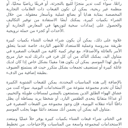
رائعًا. سواء كنت تدير متجرًا للبيع بالتجزئة، أو فريقًا رياضيًا محليًا، أو
منظمة غير ربحية، يمكن أن تكون القبعات ذات العلامات التجارية
المخصصة بمثابة هدايا أو بضائع عملية وبأسعار معقولة. من خلال
الشراء بكميات كبيرة، يمكنك أيضًا الاستفادة من توفير التكاليف
والحصول على إمدادات سخية لتوزيعها في المعارض التجارية أو
الأحداث أو كجزء من حملة ترويجية.
علاوة على ذلك، يمكن أن يكون شراء قبعات الشتاء بكميات كبيرة
طريقة مدروسة وعملية للاستعداد للأشهر الباردة، خاصة عندما يتعلق
الأمر بالعائلة والأصدقاء. مع توفر كمية كافية من القبعات الصغيرة في
متناول اليد، يمكنك التأكد من أن كل فرد في دائرتك لديه خيار مريح
وأنيق لهذا الموسم. يمكن أن يكون هذا مفيدًا بشكل خاص إذا كان لديك
عائلة كبيرة أو تستضيف تجمعات بشكل متكرر حيث قد يستمتع الضيوف
بطبقة إضافية من الدفء.
بالإضافة إلى هذه المناسبات المحددة، يمكن للقبعات الشتوية الكبيرة
أيضًا أن تخدم مجموعة متنوعة من الاستخدامات اليومية. سواء كنت من
عشاق الهواء الطلق الذين يستمتعون بالمشي لمسافات طويلة والتخييم،
أو عداءًا متفانيًا يتحدى الطقس البارد، أو شخصًا يريد ببساطة أن يظل
دافئًا أثناء تنقلاته اليومية، فإن وجود مجموعة من القبعات الصغيرة في
متناول اليد يمكن أن يضمن أنك مستعد دائمًا مهما يجلب الموسم.
في الختام، شراء قبعات الشتاء بكميات كبيرة يوفر حلاً عمليًا ومتعدد
الاستخدامات لمجموعة واسعة من المناسبات والاحتياجات. من تخطيط