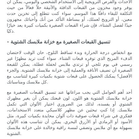
الأحداث والفرص الترويجية إلى الاستخدام الشخصي واليومي، يمكن أن
يوفر وجود مخزون من القبعات الدافئة والأنيقة حلاً فعالاً من حيث
التكلفة للبقاء دافئًا هذا الموسم. سواء كنت تتطلع إلى تخزين حدث
معين، أو الترويج لعملك، أو ببساطة التأكد من أنك وأحبائك مجهزون
جيدًا لفصل الشتاء، فإن شراء القبعات الصغيرة بكميات كبيرة يعد خيارًا
ذكيًا.
- تنسيق القبعات الصغيرة مع خزانة ملابسك الشتوية
مع انخفاض درجة الحرارة وبدء تساقط الثلوج، حان الوقت لاحتضان
الدفء المريح الذي توفره قبعات الشتاء. سواء كنت تريد مظهرًا غير
رسمي في يوم ثلجي أو ترتدي ملابس لحفلة عطلة، يمكن للقبعة
الصغيرة أن تضيف الأناقة والعملية إلى خزانة ملابسك الشتوية. والجزء
الأفضل؟ يمكنك الحصول على قبعات شتوية بكميات كبيرة لتتناسب مع
كل ملابسك ومناسباتك.
أحد أهم العوامل التي يجب مراعاتها عند تنسيق القبعات الصغيرة مع
خزانة ملابسك الشتوية هو اللون. لون قبعتك يمكن أن يغير مظهرك
الشتوي أو يفسده، لذلك من الضروري اختيار الألوان التي تكمل
ملابسك. إذا كنتِ تبحثين عن مظهر كلاسيكي متعدد الاستخدامات،
ففكري في شراء قبعات صوفية ذات ألوان محايدة بكميات كبيرة، مثل
الأسود أو الرمادي أو الأزرق البحري. يمكن أن تتناسب هذه الألوان
بسهولة مع أي ملابس وتضفي لمسة راقية وخالدة على خزانة ملابسك
الشتوية.