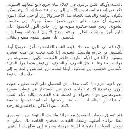
بالنسبة لأولئك الذين يرغبون في الإدلاء ببيان جريء مع قبعاتهم الشتوية،
فكر في إضافة لمسة من الألوان إلى مجموعة قبعاتك الكبيرة. يمكن
للألوان الزاهية والنابضة بالحياة مثل الأحمر والأزرق أو حتى ظلال النيون
العصرية أن تضيف على الفور عنصرًا ممتعًا ومرحًا إلى ملابسك
الشتوية. ارتدي قبعة صغيرة ملونة مع زي أحادي اللون للحصول على
تباين أنيق وملفت للنظر، أو قم بمزج الألوان المختلفة ومطابقتها
للحصول على مظهر شتوي ممتع وانتقائي.
بالإضافة إلى اللون، تعد مادة قبعة الشتاء الخاصة بك أمرًا ضروريًا أيضًا
للتنسيق مع خزانة ملابسك الشتوية. إذا كنت تبحث عن قبعة صغيرة
ستبقيك دافئًا في الأيام الباردة، فاختر القبعات الكبيرة المصنوعة من
مواد مريحة وعازلة مثل الصوف أو الصوف. لن توفر هذه المواد الدفء
الأساسي فحسب، بل ستضيف أيضًا لمسة من الملمس والفخامة إلى
ملابسك الشتوية.
من ناحية أخرى، إذا كنت تهدف إلى الحصول على قبعة صغيرة خفيفة
الوزن ومتعددة الاستخدامات، ففكر في الاستثمار في قبعات صغيرة
مصنوعة من مواد محبوكة أو قطنية. هذه القبعات مثالية لأيام الشتاء
المعتدلة أو المناسبات الداخلية، وطبيعتها المسامية تجعلها مناسبة
للانتقال بين الأماكن الداخلية والخارجية.
عند تنسيق القبعات الصغيرة مع خزانة ملابسك الشتوية، من الضروري
أيضًا مراعاة أسلوب وشكل القبعات الصغيرة الخاصة بك. يمكن أن
تضيف القبعات المترهلة لمسة مريحة وسهلة إلى مظهرك الشتوي،