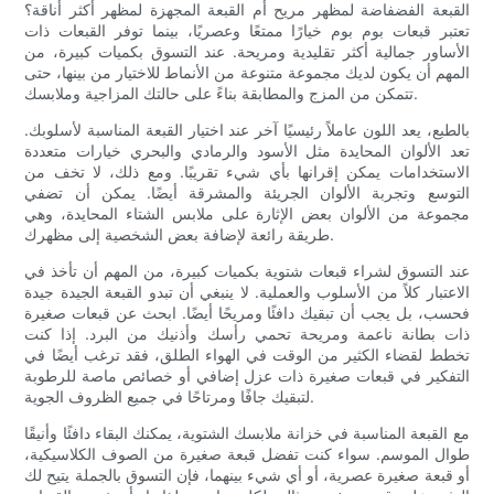
القبعة الفضفاضة لمظهر مريح أم القبعة المجهزة لمظهر أكثر أناقة؟
تعتبر قبعات بوم بوم خيارًا ممتعًا وعصريًا، بينما توفر القبعات ذات
الأساور جمالية أكثر تقليدية ومريحة. عند التسوق بكميات كبيرة، من
المهم أن يكون لديك مجموعة متنوعة من الأنماط للاختيار من بينها، حتى
تتمكن من المزج والمطابقة بناءً على حالتك المزاجية وملابسك.
بالطبع، يعد اللون عاملاً رئيسيًا آخر عند اختيار القبعة المناسبة لأسلوبك.
تعد الألوان المحايدة مثل الأسود والرمادي والبحري خيارات متعددة
الاستخدامات يمكن إقرانها بأي شيء تقريبًا. ومع ذلك، لا تخف من
التوسع وتجربة الألوان الجريئة والمشرقة أيضًا. يمكن أن تضفي
مجموعة من الألوان بعض الإثارة على ملابس الشتاء المحايدة، وهي
طريقة رائعة لإضافة بعض الشخصية إلى مظهرك.
عند التسوق لشراء قبعات شتوية بكميات كبيرة، من المهم أن تأخذ في
الاعتبار كلاً من الأسلوب والعملية. لا ينبغي أن تبدو القبعة الجيدة جيدة
فحسب، بل يجب أن تبقيك دافئًا ومريحًا أيضًا. ابحث عن قبعات صغيرة
ذات بطانة ناعمة ومريحة تحمي رأسك وأذنيك من البرد. إذا كنت
تخطط لقضاء الكثير من الوقت في الهواء الطلق، فقد ترغب أيضًا في
التفكير في قبعات صغيرة ذات عزل إضافي أو خصائص ماصة للرطوبة
لتبقيك جافًا ومرتاحًا في جميع الظروف الجوية.
مع القبعة المناسبة في خزانة ملابسك الشتوية، يمكنك البقاء دافئًا وأنيقًا
طوال الموسم. سواء كنت تفضل قبعة صغيرة من الصوف الكلاسيكية،
أو قبعة صغيرة عصرية، أو أي شيء بينهما، فإن التسوق بالجملة يتيح لك