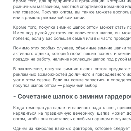
Кроме того, для предприятий и организаций, которым н
розничным магазином, местной спортивной командой ил
или товаром. Покупая оптом, вы также можете восполь
или в рамках рекламной кампании.
Кроме того, покупка зимних шапок оптом может стать п
Имея под рукой достаточное количество шапок, вы може
полезно, если у вас большая семья или вы часто проводи
Помимо этих особых случаев, объемные зимние шапки та
активного отдыха, который любит пешие походы и кемпи
поездок на работу, наличие коллекции шапок под рукой м
В заключение, покупка зимних шапок оптом предлагае
рекламных возможностей до личного и повседневного и
уют в этом сезоне. Если вы хотите запастись к определ
покупка шапок оптом — разумный выбор.
- Сочетание шапок с зимним гардер
Когда температура падает и начинает падать снег, приш
нарядиться на праздничную вечеринку, шапка может д
оптом, чтобы они сочетались с любым нарядом и случаем
Одним из наиболее важных факторов, которые следует 