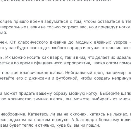
цев пришло время задуматься о том, чтобы оставаться в те
иверсальные шапки не только согреют вас, но и придадут нотк
чай.
ичен. От классического дизайна до модных вязаных узоров 
 у вас будет шапка для любого наряда и случая в течение всег
. Их можно носить как вверх, так и вниз, что делает их идеа
греться во время официального мероприятия, шапка оптом помо
простая классическая шапка. Нейтральный цвет, например че
очетайте его с джинсами и футболкой, чтобы создать неприну
пка может придать вашему образу модную нотку. Выберите шап
ое количество зимних шапок, вы можете выбирать из множе
 необходима. Катаетесь ли вы на склонах, катаясь на лыжах
тесь отдыхом на свежем воздухе. А благодаря большому кол
вам будет тепло и стильно, куда бы вы ни пошли.