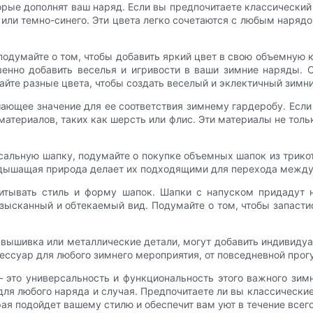
орые дополнят ваш наряд. Если вы предпочитаете классический
 или темно-синего. Эти цвета легко сочетаются с любым наря
 подумайте о том, чтобы добавить яркий цвет в свою объемную к
венно добавить веселья и игривости в ваши зимние наряды.
айте разные цвета, чтобы создать веселый и эклектичный зимни
ющее значение для ее соответствия зимнему гардеробу. Если
териалов, таких как шерсть или флис. Эти материалы не тольк
сальную шапку, подумайте о покупке объемных шапок из трико
х дышащая природа делает их подходящими для перехода между
читывать стиль и форму шапок. Шапки с напуском придадут
изысканный и обтекаемый вид. Подумайте о том, чтобы запаст
 вышивка или металлические детали, могут добавить индивид
ессуар для любого зимнего мероприятия, от повседневной прог
 это универсальность и функциональность этого важного зим
для любого наряда и случая. Предпочитаете ли вы классически
ая подойдет вашему стилю и обеспечит вам уют в течение всего