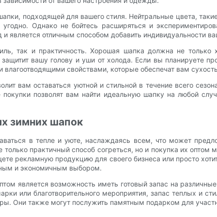
в зависимости от вашего настроения и одежды.
апки, подходящей для вашего стиля. Нейтральные цвета, таки
м угодно. Однако не бойтесь расширяться и экспериментиро
д и является отличным способом добавить индивидуальности ва
иль, так и практичность. Хорошая шапка должна не только х
 защитит вашу голову и уши от холода. Если вы планируете п
ли влагоотводящими свойствами, которые обеспечат вам сухост
лит вам оставаться уютной и стильной в течение всего сезо
 покупки позволят вам найти идеальную шапку на любой случ
ых зимних шапок
таваться в тепле и уюте, наслаждаясь всем, что может предл
 только практичный способ согреться, но и покупка их оптом
щете рекламную продукцию для своего бизнеса или просто хоти
льным и экономичным выбором.
том является возможность иметь готовый запас на различные с
арки или благотворительного мероприятия, запас теплых и с
ы. Они также могут послужить памятным подарком для участни