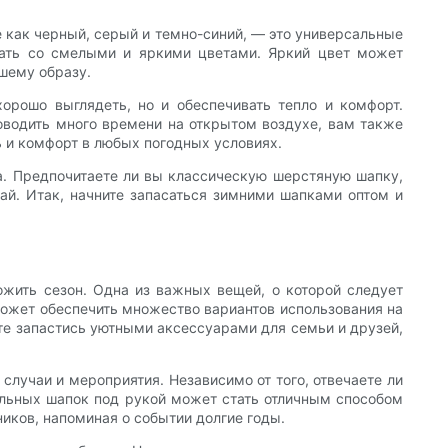
е как черный, серый и темно-синий, — это универсальные
вать со смелыми и яркими цветами. Яркий цвет может
шему образу.
орошо выглядеть, но и обеспечивать тепло и комфорт.
роводить много времени на открытом воздухе, вам также
ь и комфорт в любых погодных условиях.
на. Предпочитаете ли вы классическую шерстяную шапку,
ай. Итак, начните запасаться зимними шапками оптом и
ожить сезон. Одна из важных вещей, о которой следует
 может обеспечить множество вариантов использования на
те запастись уютными аксессуарами для семьи и друзей,
лучаи и мероприятия. Независимо от того, отвечаете ли
тильных шапок под рукой может стать отличным способом
ков, напоминая о событии долгие годы.