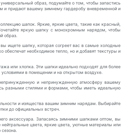
 универсальный образ, подумайте о том, чтобы запастись
дом и придают вашему зимнему гардеробу вневременной и
оллекцию шапок. Яркие, яркие цвета, такие как красный,
 Сочетайте яркую шапку с монохромным нарядом, чтобы
й образ.
 вы ищете шапку, которая согреет вас в самые холодные
о обеспечат необходимое тепло, но и добавят текстуры и
тажа или хлопка. Эти шапки идеально подходят для более
 условиями в помещении и на открытом воздухе.
 непринужденную и непринужденную атмосферу вашему
ись разными стилями и формами, чтобы иметь идеальную
уальности и изящества вашим зимним нарядам. Выбирайте
улки до официальных встреч.
него аксессуара. Запасаясь зимними шапками оптом, вы
е нейтральные цвета, яркие цвета, уютные материалы или
 сезона.