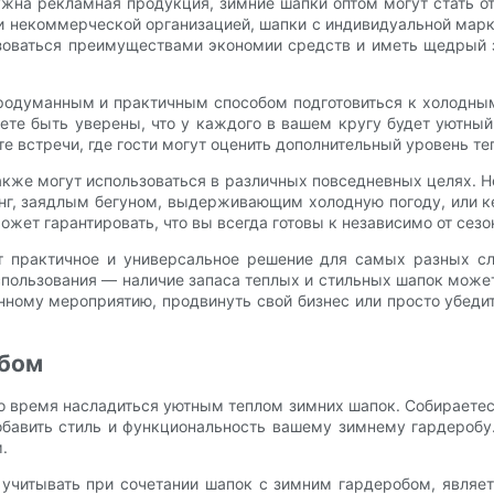
ужна рекламная продукция, зимние шапки оптом могут стать о
и некоммерческой организацией, шапки с индивидуальной мар
зоваться преимуществами экономии средств и иметь щедрый 
родуманным и практичным способом подготовиться к холодным
те быть уверены, что у каждого в вашем кругу будет уютный
те встречи, где гости могут оценить дополнительный уровень те
кже могут использоваться в различных повседневных целях. Не
нг, заядлым бегуном, выдерживающим холодную погоду, или к
ожет гарантировать, что вы всегда готовы к независимо от сезо
т практичное и универсальное решение для самых разных сл
спользования — наличие запаса теплых и стильных шапок мож
енному мероприятию, продвинуть свой бизнес или просто убеди
обом
ло время насладиться уютным теплом зимних шапок. Собираете
обавить стиль и функциональность вашему зимнему гардеробу
.
учитывать при сочетании шапок с зимним гардеробом, являет