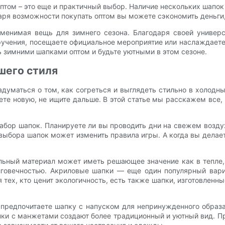
том – это еще и практичный выбор. Наличие нескольких шапок п
одаря возможности покупать оптом вы можете сэкономить деньг
аменимая вещь для зимнего сезона. Благодаря своей универс
ручения, посещаете официальное мероприятие или наслаждает
сь зимними шапками оптом и будьте уютными в этом сезоне.
шего стиля
 задуматься о том, как согреться и выглядеть стильно в хол
те новую, не ищите дальше. В этой статье мы расскажем все,
бор шапок. Планируете ли вы проводить дни на свежем воздух
выбора шапок может изменить правила игры. А когда вы делае
льный материал может иметь решающее значение как в тепле,
лговечностью. Акриловые шапки — еще один популярный вариа
 тех, кто ценит экологичность, есть также шапки, изготовлен
 предпочитаете шапку с напуском для непринужденного образа
пки с манжетами создают более традиционный и уютный вид. П