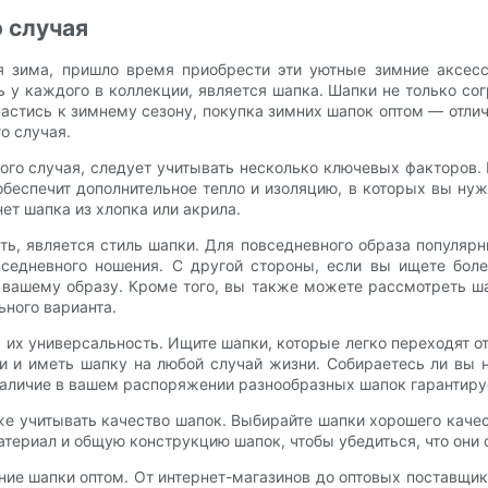
 случая
я зима, пришло время приобрести эти уютные зимние аксесс
у каждого в коллекции, является шапка. Шапки не только сог
пастись к зимнему сезону, покупка зимних шапок оптом — отли
о случая.
ого случая, следует учитывать несколько ключевых факторов. 
еспечит дополнительное тепло и изоляцию, в которых вы нуж
ет шапка из хлопка или акрила.
ь, является стиль шапки. Для повседневного образа популяр
седневного ношения. С другой стороны, если вы ищете бол
вашему образу. Кроме того, вы также можете рассмотреть ша
ьного варианта.
их универсальность. Ищите шапки, которые легко переходят о
и и иметь шапку на любой случай жизни. Собираетесь ли вы н
аличие в вашем распоряжении разнообразных шапок гарантирует
е учитывать качество шапок. Выбирайте шапки хорошего качес
материал и общую конструкцию шапок, чтобы убедиться, что они
ние шапки оптом. От интернет-магазинов до оптовых поставщик