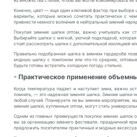
из множества стилей, чтобы вы могли комбинировать их 
Конечно, цвет — еще один ключевой фактор при выборе ш
варианты, которые можно сочетать практически с че
привнести немного волнения в нейтральный зимний наря
Покупая зимние шапки оптом, важно учитывать как ст
Выбирайте шапки с мягкой, уютной подкладкой, которая
стоит рассмотреть шапки с дополнительной изоляцией и
Правильно подобранная шапка в зимнем гардеробе позво
модную шапку с помпоном или что-то среднее, оптовые
будьте готовы встретить холодную погоду стильно.
- Практическое применение объемн
Когда температура падает и наступает зима, важно ос
помнить, — это надежная зимняя шапка. Зимние шапки не
любой случай. Планируете ли вы зимнее мероприятие, и
зимние шапки, купленные оптом, могут стать универса
Одним из главных преимуществ покупки зимних шапок оп
вы за организацию зимнего фестиваля, праздничной ярм
предложить посетителям практичные и модные аксессуар