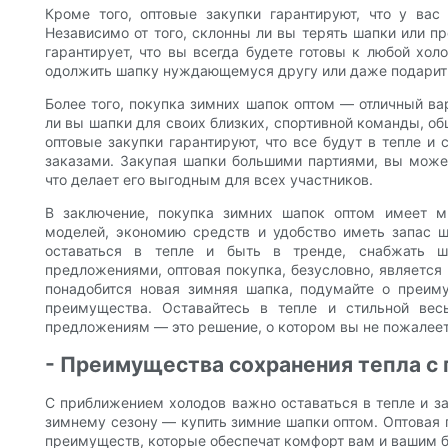
Кроме того, оптовые закупки гарантируют, что у вас
Независимо от того, склонны ли вы терять шапки или п
гарантирует, что вы всегда будете готовы к любой хол
одолжить шапку нуждающемуся другу или даже подарить 
Более того, покупка зимних шапок оптом — отличный вар
ли вы шапки для своих близких, спортивной команды, о
оптовые закупки гарантируют, что все будут в тепле и
заказами. Закупая шапки большими партиями, вы может
что делает его выгодным для всех участников.
В заключение, покупка зимних шапок оптом имеет 
моделей, экономию средств и удобство иметь запас ша
оставаться в тепле и быть в тренде, снабжать ш
предложениями, оптовая покупка, безусловно, являетс
понадобится новая зимняя шапка, подумайте о преим
преимущества. Оставайтесь в тепле и стильной вес
предложениям — это решение, о котором вы не пожалеет
- Преимущества сохранения тепла 
С приближением холодов важно оставаться в тепле и за
зимнему сезону — купить зимние шапки оптом. Оптовая п
преимуществ, которые обеспечат комфорт вам и вашим 