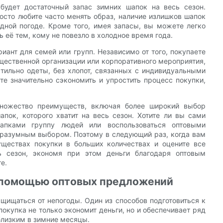
 будет достаточный запас зимних шапок на весь сезон.
росто любите часто менять образ, наличие излишков шапок
одной погоде. Кроме того, имея запасы, вы можете легко
её тем, кому не повезло в холодное время года.
иант для семей или групп. Независимо от того, покупаете
бщественной организации или корпоративного мероприятия,
 стильно одеты, без хлопот, связанных с индивидуальными
е значительно сэкономить и упростить процесс покупки,
множество преимуществ, включая более широкий выбор
пок, которого хватит на весь сезон. Хотите ли вы сами
апками группу людей или воспользоваться оптовыми
я разумным выбором. Поэтому в следующий раз, когда вам
уществах покупки в больших количествах и оцените все
ь сезон, экономя при этом деньги благодаря оптовым
е.
с помощью оптовых предложений
щищаться от непогоды. Один из способов подготовиться к
окупка не только экономит деньги, но и обеспечивает ряд
близким в зимние месяцы.