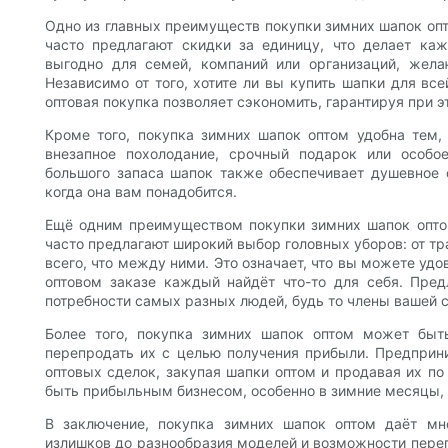
Одно из главных преимуществ покупки зимних шапок опт
часто предлагают скидки за единицу, что делает ка
выгодно для семей, компаний или организаций, жел
Независимо от того, хотите ли вы купить шапки для вс
оптовая покупка позволяет сэкономить, гарантируя при 
Кроме того, покупка зимних шапок оптом удобна тем, 
внезапное похолодание, срочный подарок или особо
большого запаса шапок также обеспечивает душевное 
когда она вам понадобится.
Ещё одним преимуществом покупки зимних шапок оптом
часто предлагают широкий выбор головных уборов: от т
всего, что между ними. Это означает, что вы можете удо
оптовом заказе каждый найдёт что-то для себя. Пре
потребности самых разных людей, будь то члены вашей с
Более того, покупка зимних шапок оптом может бы
перепродать их с целью получения прибыли. Предприн
оптовых сделок, закупая шапки оптом и продавая их п
быть прибыльным бизнесом, особенно в зимние месяцы, 
В заключение, покупка зимних шапок оптом даёт мн
излишков до разнообразия моделей и возможности пере