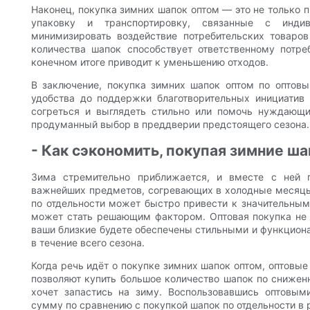
Наконец, покупка зимних шапок оптом — это не только 
упаковку и транспортировку, связанные с инди
минимизировать воздействие потребительских товаро
количества шапок способствует ответственному потр
конечном итоге приводит к уменьшению отходов.
В заключение, покупка зимних шапок оптом по оптов
удобства до поддержки благотворительных инициатив 
согреться и выглядеть стильно или помочь нуждающ
продуманный выбор в преддверии предстоящего сезона.
- Как сэкономить, покупая зимние ш
Зима стремительно приближается, и вместе с ней 
важнейших предметов, согревающих в холодные месяцы
по отдельности может быстро привести к значительны
может стать решающим фактором. Оптовая покупка не т
ваши близкие будете обеспечены стильными и функцион
в течение всего сезона.
Когда речь идёт о покупке зимних шапок оптом, оптов
позволяют купить большое количество шапок по сниженн
хочет запастись на зиму. Воспользовавшись оптовы
сумму по сравнению с покупкой шапок по отдельности в 