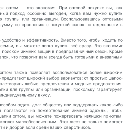
к оптом — это экономия. При оптовой покупке вы, как
чный подход особенно выгоден, когда вам нужно купить
я группы или организации. Воспользовавшись оптовыми
сумму по сравнению с покупкой шапок по отдельности в
удобство и эффективность. Вместо того, чтобы ходить по
семьи, вы можете легко купить всё сразу. Это экономит
 с поиском зимних вещей в предпраздничный сезон. Кроме
апок, что позволит вам всегда быть готовыми к внезапным
оптом также позволяет воспользоваться более широким
 предлагают широкий выбор вариантов: от простых шапок-
овлетворить любые предпочтения и модные предпочтения.
апки для группы или организации, поскольку гарантирует,
 индивидуальному вкусу.
пособом отдать долг обществу или поддержать какое-либо
ды полагаются на пожертвования зимней одежды, чтобы
апки оптом, вы можете пожертвовать излишки приютам,
могают малообеспеченным. Этот жест не только помогает
ти и доброй воли среди ваших сверстников.