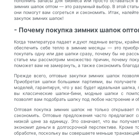
пополнить запасы для бизнеса или просто оставаться в
зимних шапок оптом — это разумный выбор. В этой стат
они помогут вам согреться и сэкономить. Итак, налейт
закупок зимних шапок!
- Почему покупка зимних шапок опт
Когда температура падает и дуют ледяные ветры, крайне
обеспечить себе тепло в зимние месяцы — это приобр
покупать одну или две шапки сразу, почему бы не расс
статье мы рассмотрим множество причин, почему поку
поможет вам не замерзнуть, а также сэкономить благо
Прежде всего, оптовые закупки зимних шапок позвол
Приобретая шапки большими партиями, вы получаете 
моделей, гарантируя, что у вас будет идеальная шапка
вы классические шапки-бини, модные шапки с помп
позволят вам подобрать шапку под любое настроение и об
Оптовая покупка зимних шапок не только открывает 
сэкономить. Оптовые предложения часто предлагают с
низкой цене за единицу. Это означает, что вы получае
экономит деньги в долгосрочной перспективе. Кроме то
обработке, поскольку вы совершаете меньше транзакций 