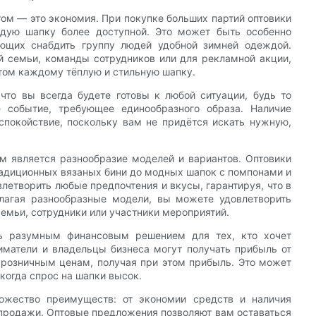
ом — это экономия. При покупке больших партий оптовики
ждую шапку более доступной. Это может быть особенно
ающих снабдить группу людей удобной зимней одеждой.
ей семьи, команды сотрудников или для рекламной акции,
этом каждому тёплую и стильную шапку.
что вы всегда будете готовы к любой ситуации, будь то
е событие, требующее единообразного образа. Наличие
спокойствие, поскольку вам не придётся искать нужную,
 является разнообразие моделей и вариантов. Оптовики
радиционных вязаных бини до модных шапок с помпонами и
влетворить любые предпочтения и вкусы, гарантируя, что в
длагая разнообразные модели, вы можете удовлетворить
емьи, сотрудники или участники мероприятий.
ть разумным финансовым решением для тех, кто хочет
иматели и владельцы бизнеса могут получать прибыль от
о розничным ценам, получая при этом прибыль. Это может
когда спрос на шапки высок.
ожество преимуществ: от экономии средств и наличия
продажи. Оптовые предложения позволяют вам оставаться