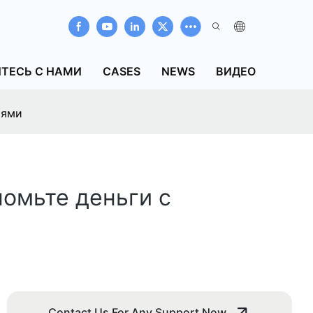
ТЕСЬ С НАМИ
CASES
NEWS
ВИДЕО
иями
номьте деньги с
Contact Us For Any Support Now