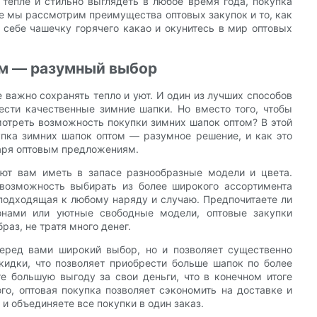
 тепле и стильно выглядеть в любое время года, покупка
ье мы рассмотрим преимущества оптовых закупок и то, как
е себе чашечку горячего какао и окунитесь в мир оптовых
ом — разумный выбор
 важно сохранять тепло и уют. И один из лучших способов
ести качественные зимние шапки. Но вместо того, чтобы
мотреть возможность покупки зимних шапок оптом? В этой
пка зимних шапок оптом — разумное решение, и как это
даря оптовым предложениям.
яют вам иметь в запасе разнообразные модели и цвета.
возможность выбирать из более широкого ассортимента
, подходящая к любому наряду и случаю. Предпочитаете ли
онами или уютные свободные модели, оптовые закупки
раз, не тратя много денег.
перед вами широкий выбор, но и позволяет существенно
кидки, что позволяет приобрести больше шапок по более
те большую выгоду за свои деньги, что в конечном итоге
го, оптовая покупка позволяет сэкономить на доставке и
и объединяете все покупки в один заказ.