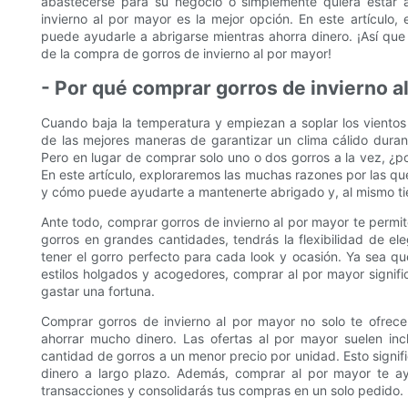
abastecerse para su negocio o simplemente quiera estar 
invierno al por mayor es la mejor opción. En este artículo
puede ayudarle a abrigarse mientras ahorra dinero. ¡Así qu
de la compra de gorros de invierno al por mayor!
- Por qué comprar gorros de invierno a
Cuando baja la temperatura y empiezan a soplar los viento
de las mejores maneras de garantizar un clima cálido durant
Pero en lugar de comprar solo uno o dos gorros a la vez, ¿p
En este artículo, exploraremos las muchas razones por las q
y cómo puede ayudarte a mantenerte abrigado y, al mismo tie
Ante todo, comprar gorros de invierno al por mayor te permit
gorros en grandes cantidades, tendrás la flexibilidad de el
tener el gorro perfecto para cada look y ocasión. Ya sea q
estilos holgados y acogedores, comprar al por mayor signif
gastar una fortuna.
Comprar gorros de invierno al por mayor no solo te ofrec
ahorrar mucho dinero. Las ofertas al por mayor suelen inc
cantidad de gorros a un menor precio por unidad. Esto signi
dinero a largo plazo. Además, comprar al por mayor te a
transacciones y consolidarás tus compras en un solo pedido.