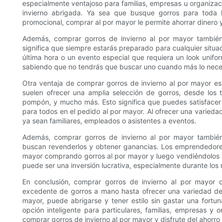
especialmente ventajoso para familias, empresas u organiza
invierno abrigada. Ya sea que busque gorros para toda 
promocional, comprar al por mayor le permite ahorrar dinero 
Además, comprar gorros de invierno al por mayor tambié
significa que siempre estarás preparado para cualquier situa
última hora o un evento especial que requiera un look unifo
sabiendo que no tendrás que buscar uno cuando más lo nece
Otra ventaja de comprar gorros de invierno al por mayor es 
suelen ofrecer una amplia selección de gorros, desde los 
pompón, y mucho más. Esto significa que puedes satisfacer 
para todos en el pedido al por mayor. Al ofrecer una varieda
ya sean familiares, empleados o asistentes a eventos.
Además, comprar gorros de invierno al por mayor también 
buscan revenderlos y obtener ganancias. Los emprendedore
mayor comprando gorros al por mayor y luego vendiéndolos a
puede ser una inversión lucrativa, especialmente durante los
En conclusión, comprar gorros de invierno al por mayor o
excedente de gorros a mano hasta ofrecer una variedad de es
mayor, puede abrigarse y tener estilo sin gastar una fortu
opción inteligente para particulares, familias, empresas y o
comprar gorros de invierno al por mayor y disfrute del ahorr