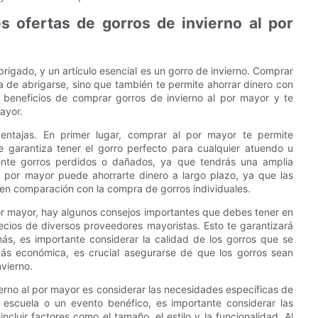
s ofertas de gorros de invierno al por
brigado, y un artículo esencial es un gorro de invierno. Comprar
a de abrigarse, sino que también te permite ahorrar dinero con
os beneficios de comprar gorros de invierno al por mayor y te
ayor.
entajas. En primer lugar, comprar al por mayor te permite
e garantiza tener el gorro perfecto para cualquier atuendo u
ente gorros perdidos o dañados, ya que tendrás una amplia
 por mayor puede ahorrarte dinero a largo plazo, ya que las
s en comparación con la compra de gorros individuales.
por mayor, hay algunos consejos importantes que debes tener en
ecios de diversos proveedores mayoristas. Esto te garantizará
más, es importante considerar la calidad de los gorros que se
ás económica, es crucial asegurarse de que los gorros sean
vierno.
ierno al por mayor es considerar las necesidades específicas de
 escuela o un evento benéfico, es importante considerar las
ncluir factores como el tamaño, el estilo y la funcionalidad. Al