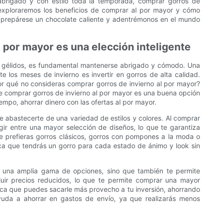
abrigado y con estilo toda la temporada, comprar gorros de
, exploraremos los beneficios de comprar al por mayor y cómo
e prepárese un chocolate caliente y adentrémonos en el mundo
l por mayor es una elección inteligente
s gélidos, es fundamental mantenerse abrigado y cómodo. Una
e los meses de invierno es invertir en gorros de alta calidad.
or qué no consideras comprar gorros de invierno al por mayor?
ue comprar gorros de invierno al por mayor es una buena opción
mpo, ahorrar dinero con las ofertas al por mayor.
e abastecerte de una variedad de estilos y colores. Al comprar
egir entre una mayor selección de diseños, lo que te garantiza
ue prefieras gorros clásicos, gorros con pompones a la moda o
ica que tendrás un gorro para cada estado de ánimo y look sin
e una amplia gama de opciones, sino que también te permite
luir precios reducidos, lo que te permite comprar una mayor
fica que puedes sacarle más provecho a tu inversión, ahorrando
yuda a ahorrar en gastos de envío, ya que realizarás menos