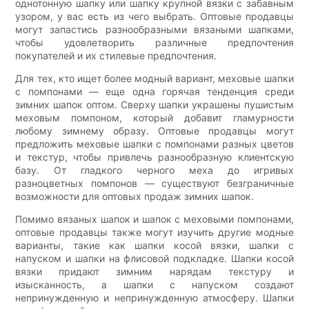
однотонную шапку или шапку крупной вязки с забавным
узором, у вас есть из чего выбрать. Оптовые продавцы
могут запастись разнообразными вязаными шапками,
чтобы удовлетворить различные предпочтения
покупателей и их стилевые предпочтения.
Для тех, кто ищет более модный вариант, меховые шапки
с помпонами — еще одна горячая тенденция среди
зимних шапок оптом. Сверху шапки украшены пушистым
меховым помпоном, который добавит гламурности
любому зимнему образу. Оптовые продавцы могут
предложить меховые шапки с помпонами разных цветов
и текстур, чтобы привлечь разнообразную клиентскую
базу. От гладкого черного меха до игривых
разноцветных помпонов — существуют безграничные
возможности для оптовых продаж зимних шапок.
Помимо вязаных шапок и шапок с меховыми помпонами,
оптовые продавцы также могут изучить другие модные
варианты, такие как шапки косой вязки, шапки с
напуском и шапки на флисовой подкладке. Шапки косой
вязки придают зимним нарядам текстуру и
изысканность, а шапки с напуском создают
непринужденную и непринужденную атмосферу. Шапки