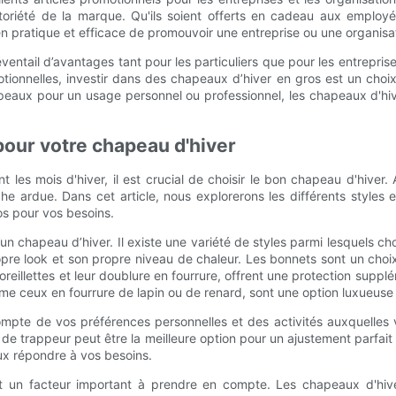
 notoriété de la marque. Qu'ils soient offerts en cadeau aux employ
 pratique et efficace de promouvoir une entreprise ou une organisa
éventail d’avantages tant pour les particuliers que pour les entrep
tionnelles, investir dans des chapeaux d’hiver en gros est un choi
eaux pour un usage personnel ou professionnel, les chapeaux d'hiv
 pour votre chapeau d'hiver
t les mois d'hiver, il est crucial de choisir le bon chapeau d'hiver
he ardue. Dans cet article, nous explorerons les différents styles
ros pour vos besoins.
d’un chapeau d’hiver. Il existe une variété de styles parmi lesquels
re look et son propre niveau de chaleur. Les bonnets sont un choix
reillettes et leur doublure en fourrure, offrent une protection supplém
 ceux en fourrure de lapin ou de renard, sont une option luxueuse e
compte de vos préférences personnelles et des activités auxquelles
u de trappeur peut être la meilleure option pour un ajustement parfai
eux répondre à vos besoins.
nt un facteur important à prendre en compte. Les chapeaux d'hiv