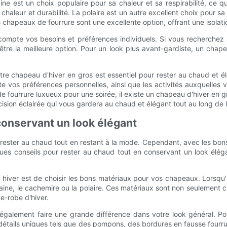
laine est un choix populaire pour sa chaleur et sa respirabilité, ce qu
chaleur et durabilité. La polaire est un autre excellent choix pour 
chapeaux de fourrure sont une excellente option, offrant une isolatio
n compte vos besoins et préférences individuels. Si vous recherch
t être la meilleure option. Pour un look plus avant-gardiste, un cha
otre chapeau d'hiver en gros est essentiel pour rester au chaud et é
pte vos préférences personnelles, ainsi que les activités auxquelle
e fourrure luxueux pour une soirée, il existe un chapeau d'hiver en g
sion éclairée qui vous gardera au chaud et élégant tout au long de l’
conservant un look élégant
e de rester au chaud tout en restant à la mode. Cependant, avec les 
ques conseils pour rester au chaud tout en conservant un look élég
 hiver est de choisir les bons matériaux pour vos chapeaux. Lorsqu'
 laine, le cachemire ou la polaire. Ces matériaux sont non seulement 
e-robe d'hiver.
t également faire une grande différence dans votre look général. 
étails uniques tels que des pompons, des bordures en fausse fourru