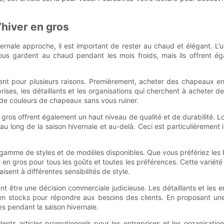
’hiver en gros
rnale approche, il est important de rester au chaud et élégant. L’u
us gardent au chaud pendant les mois froids, mais ils offrent é
ent pour plusieurs raisons. Premièrement, acheter des chapeaux en 
rises, les détaillants et les organisations qui cherchent à acheter
 de couleurs de chapeaux sans vous ruiner.
gros offrent également un haut niveau de qualité et de durabilité.
u long de la saison hivernale et au-delà. Ceci est particulièrement i
 gamme de styles et de modèles disponibles. Que vous préfériez le
te en gros pour tous les goûts et toutes les préférences. Cette variét
sent à différentes sensibilités de style.
t être une décision commerciale judicieuse. Les détaillants et les 
r en stocks pour répondre aux besoins des clients. En proposant u
tes pendant la saison hivernale.
lents articles promotionnels pour les entreprises et les organisat