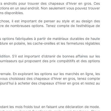
nts endroits pour trouver des chapeaux d’hiver en gros. Ces
options en un seul endroit. Non seulement vous pouvez trouver
ns disponibles.
e chose, il est important de penser au style et au design des
re de nombreuses options. Tenez compte de l’esthétique de
s options fabriquées à partir de matériaux durables de haute
lure en polaire, les cache-oreilles et les fermetures réglables
tion. S’il est important d’obtenir de bonnes affaires sur les
fournisseurs qui proposent des prix compétitifs et des options
rnale. En explorant les options sur les marchés en ligne, les
e vous choisissez des chapeaux d'hiver en gros, tenez compte
aujourd’hui à acheter des chapeaux d’hiver en gros et restez au
ndant les mois froids tout en faisant une déclaration de mode.