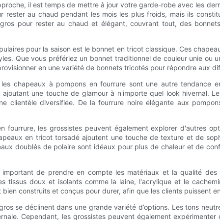
e approche, il est temps de mettre à jour votre garde-robe avec les d
r rester au chaud pendant les mois les plus froids, mais ils const
en gros pour rester au chaud et élégant, couvrant tout, des bonne
laires pour la saison est le bonnet en tricot classique. Ces chapea
es. Que vous préfériez un bonnet traditionnel de couleur unie ou u
rovisionner en une variété de bonnets tricotés pour répondre aux dif
e, les chapeaux à pompons en fourrure sont une autre tendance 
 ajoutant une touche de glamour à n'importe quel look hivernal.
e clientèle diversifiée. De la fourrure noire élégante aux pompons 
fourrure, les grossistes peuvent également explorer d'autres opti
peaux en tricot torsadé ajoutent une touche de texture et de sophi
ux doublés de polaire sont idéaux pour plus de chaleur et de confo
t important de prendre en compte les matériaux et la qualité de
es tissus doux et isolants comme la laine, l'acrylique et le cachem
ien construits et conçus pour durer, afin que les clients puissent en 
ros se déclinent dans une grande variété d’options. Les tons neutre
ernale. Cependant, les grossistes peuvent également expérimenter 