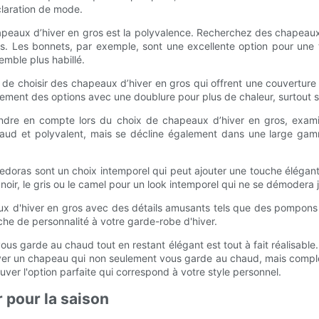
claration de mode.
hapeaux d’hiver en gros est la polyvalence. Recherchez des chapeaux
ues. Les bonnets, par exemple, sont une excellente option pour un
emble plus habillé.
t de choisir des chapeaux d’hiver en gros qui offrent une couverture
ment des options avec une doublure pour plus de chaleur, surtout si
ndre en compte lors du choix de chapeaux d’hiver en gros, examin
chaud et polyvalent, mais se décline également dans une large gam
fedoras sont un choix intemporel qui peut ajouter une touche éléga
noir, le gris ou le camel pour un look intemporel qui ne se démodera 
ux d'hiver en gros avec des détails amusants tels que des pompon
he de personnalité à votre garde-robe d'hiver.
vous garde au chaud tout en restant élégant est tout à fait réalisable.
ouver un chapeau qui non seulement vous garde au chaud, mais compl
ver l'option parfaite qui correspond à votre style personnel.
 pour la saison