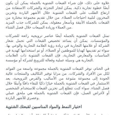
علاوة على ذلك، فإن شراء القبعات الشتوية بالجملة يمكن أن يكون
أيضًا خطوة تجارية ذكية. يمكن لتجار التجزئة والشركات الاستفادة من
ارتفاع الطلب على القبعات الشتوية خلال الأشهر الباردة وتخزين
المخزون لتلبية احتياجات العملاء. من خلال تقديم مجموعة مختارة من
القبعات بالجملة الأنيقة وبأسعار معقولة، يمكن للشركات جذب المزيد
من العملاء وزيادة المبيعات خلال فصل الشتاء.
تمثل القبعات الشتوية بالجملة أيضًا عناصر ترويجية رائعة للشركات
والمؤسسات. يمكن أن يساعد تخصيص القبعات التي تحمل شعار
الشركة أو علامتها التجارية في زيادة رؤية العلامة التجارية والوعي بها.
سواء تم تقديمها كهدايا للموظفين أو العملاء، أو تم استخدامها كهدية في
المناسبات والمعارض التجارية، فإن القبعات الشتوية ذات العلامات
التجارية هي وسيلة عملية وفعالة للترويج لشركة أو مؤسسة.
في الختام، توفر القبعات الشتوية بالجملة مجموعة واسعة من الفوائد
لكل من الأفراد والشركات. من مزايا توفير التكاليف والمنتجات عالية
الجودة إلى مجموعة متنوعة من الأساليب والفرص الترويجية، يعد
الاستثمار في القبعات الشتوية بالجملة خيارًا ذكيًا للبقاء دافئًا وأنيقًا خلال
فصل الشتاء. سواء كنت تتطلع إلى تخزين القبعات للاستخدام الشخصي
أو لأغراض العمل، فإن القبعات الشتوية بالجملة هي ملحق عملي
وعصري للأشهر الباردة.
اختيار النمط والمواد المناسبين لقبعتك الشتوية