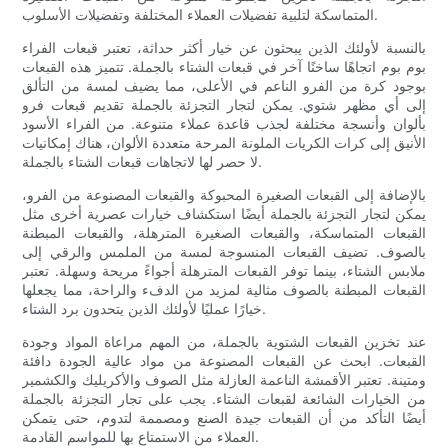
المتماسكة لتلبية تفضيلات العملاء المختلفة وتفضيلات الأسلوب.
بالنسبة لأولئك الذين يبحثون عن خيار أكثر حداثة، تعتبر قبعات الفراء
بوم بوم اتجاهًا ساخنًا آخر في قبعات الشتاء بالجملة. تتميز هذه القبعات
بوجود كرة من الفرو الناعم في الأعلى، مما يضيف لمسة من التألق
إلى أي مظهر شتوي. يمكن لتجار التجزئة بالجملة تقديم قبعات فرو
بألوان وأنسجة مختلفة لجذب قاعدة عملاء متنوعة. من الفراء الأسود
الأنيق إلى كرات الكريات الملونة المرحة متعددة الألوان، هناك إمكانيات
لا حصر لها لاتجاهات قبعات الشتاء بالجملة.
بالإضافة إلى القبعات الصغيرة المحبوكة والقبعات المصنوعة من الفرو،
يمكن لتجار التجزئة بالجملة أيضًا استكشاف خيارات عصرية أخرى مثل
القبعات المتماسكة، والقبعات الصغيرة المترهلة، والقبعات المبطنة
بالصوف. تضيف القبعات المنسوجة لمسة من الملمس والرقي إلى
ملابس الشتاء، بينما توفر القبعات المترهلة أجواءً مريحة وسهلة. تعتبر
القبعات المبطنة بالصوف مثالية لمزيد من الدفء والراحة، مما يجعلها
خيارًا عمليًا لأولئك الذين يتحدون برد الشتاء.
عند تخزين القبعات الشتوية بالجملة، من المهم مراعاة المواد وجودة
القبعات. ابحث عن القبعات المصنوعة من مواد عالية الجودة دافئة
ومتينة. تعتبر الأقمشة الناعمة العازلة مثل الصوف والأكريليك والكشمير
من الخيارات الشائعة لقبعات الشتاء. يجب على تجار التجزئة بالجملة
أيضًا التأكد من أن القبعات جيدة الصنع ومصممة لتدوم، حتى يتمكن
العملاء من الاستمتاع بها للمواسم القادمة.