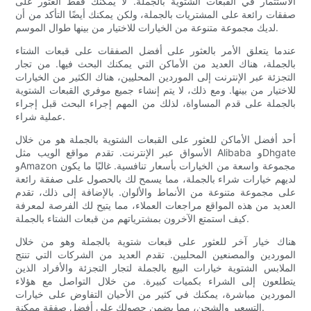
الاستثمار في القبعات الشتوية بالجملة. لا يمكنك فقط العثور على
صفقات رائعة على المشتريات بالجملة، ولكن يمكنك أيضًا التأكد من أن
لديك مجموعة متنوعة من الخيارات للاختيار من بينها طوال الموسم.
عندما يتعلق الأمر بالعثور على أفضل الصفقات على قبعات الشتاء
بالجملة، هناك العديد من الأماكن التي يمكنك البحث فيها. من تجار
التجزئة عبر الإنترنت إلى الموردين المحليين، هناك الكثير من الخيارات
للاختيار من بينها. ومع ذلك، لا يتم إنشاء جميع موفري القبعات الشتوية
بالجملة على قدم المساواة، لذلك من المهم إجراء البحث قبل إجراء
عملية شراء.
أحد أفضل الأماكن للعثور على القبعات الشتوية بالجملة هو من خلال
الأسواق عبر الإنترنت. تقدم مواقع الويب مثل Alibaba وDhgate
وAmazon مجموعة واسعة من الخيارات بأسعار تنافسية. غالبًا ما يكون
لديهم خيارات شراء بالجملة، مما يسمح لك بالحصول على صفقة رائعة
على مجموعة متنوعة من الأنماط والألوان. بالإضافة إلى ذلك، تقدم
العديد من هذه المواقع مراجعات العملاء، مما يتيح لك الفرصة لمعرفة
كيف استمتع الآخرون بمشترياتهم من قبعات الشتاء بالجملة.
هناك خيار آخر للعثور على قبعات شتوية بالجملة وهو من خلال
الموردين والمصنعين المحليين. تقدم العديد من الشركات التي تنتج
الملابس الشتوية خيارات البيع بالجملة لتجار التجزئة والأفراد الذين
يتطلعون إلى الشراء بكميات كبيرة. من خلال التواصل مع هؤلاء
الموردين مباشرة، يمكنك في كثير من الأحيان التفاوض على خيارات
التسعير والشحن، مما يضمن حصولك على أفضل صفقة ممكنة.