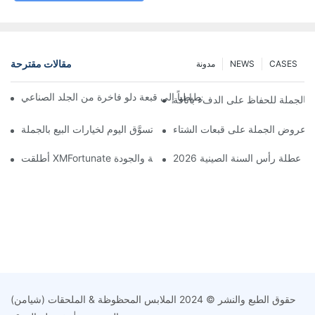
مقالات مقترحة
CASES
NEWS
مدونة
ّل مصمم بريطاني رسماً تخطيطياً إلى قبعة دلو فاخرة من الجلد الصناعي
 بالجملة للحفاظ على الدفء بأناقة
اقة: عروض الجملة على قبعات الشتاء
استمتع بالدفء مع القبعات الشتوية: تسوَّق اليوم لخيارات البيع بالجملة
 من عطلة رأس السنة الصينية 2026
حقوق الطبع والنشر © 2024 الملابس المحظوظة & الملحقات (شيامن)