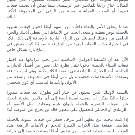
المثال، خيارًا رائعًا للملابس غير الرسمية، بينما يمكن أن تضيف قبعات
فيدورا أو القبعات القماشية لمسة من الرقي إلى المجموعة الأكثر
أناقة.
عندما يتعلق الأمر بالبقاء دافئًا، من المهم أيضًا اختيار قبعات شتوية
بالجملة توفر تغطية واسعة. ابحث عن الأنماط التي تغطي أذنيك والجزء
الخلفي من رقبتك لحمايتك من الرياح الباردة. بالإضافة إلى ذلك، فكر
في الخيارات ذات البطانة لمزيد من الدفء، خاصة إذا كنت تعيش في
مناخ بارد بشكل خاص.
الآن بعد أن اكتشفنا العوامل الأساسية التي يجب مراعاتها عند اختيار
قبعات الشتاء بالجملة، دعونا نلقي نظرة على بعض من أفضل الخيارات
المتاحة. أحد الخيارات الشائعة هي القبعة الكلاسيكية، وهي ليست دافئة
ومتعددة الاستخدامات فحسب، بل تأتي أيضًا في مجموعة واسعة من
الألوان والأنماط لتناسب أي ذوق شخصي.
بالنسبة لأولئك الذين يبحثون عن خيار أكثر تطورًا، تعد قبعات فيدورا
خيارًا خالدًا يمكن أن يضيف لمسة أنيقة إلى أي ملابس شتوية. ابحث
عن القبعات الشتوية بالجملة بألوان غنية ومحايدة مثل الأسود أو
الرمادي أو الجملي للحصول على مظهر خالد لن يخرج عن الموضة أبدًا.
إذا كنت تبحث عن مظهر أكثر مرحًا، ففكر في قبعات شتوية بالجملة
بتفاصيل ممتعة مثل الكرات الكبيرة الحجم أو الأنماط الزاهية. هذه
القبعات ليست عملية فحسب، بل تضيف أيضًا لمسة شخصية إلى خزانة