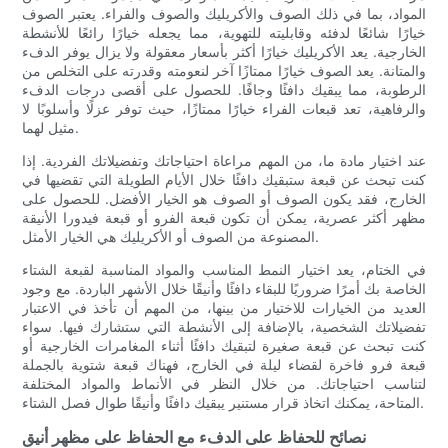
المواد، بما في ذلك الصوف والأكريليك والصوف والفراء. يعتبر الصوف
خيارًا شائعًا لدفئه وقابليته للتهوية، مما يجعله خيارًا رائعًا للأنشطة
الخارجية. يعد الأكريليك خيارًا أكثر بأسعار معقولة ولا يزال يوفر الدفء
والمتانة. يعد الصوف خيارًا ممتازًا آخر لنعومته وقدرته على التخلص من
الرطوبة، مما يبقيك دافئًا وجافًا. للحصول على أقصى درجات الدفء
والرفاهية، تعد قبعات الفراء خيارًا ممتازًا، حيث توفر عزلًا وأسلوبًا لا
مثيل لهما.
عند اختيار مادة ما، من المهم مراعاة احتياجاتك وتفضيلاتك الفردية. إذا
كنت تبحث عن قبعة ستبقيك دافئًا خلال الأيام الطويلة التي تقضيها في
الخارج، فقد يكون الصوف أو الصوف هو الخيار الأفضل. للحصول على
مظهر أكثر عصرية، يمكن أن تكون قبعة الفرو أو قبعة فيدورا الأنيقة
المصنوعة من الصوف أو الأكريليك هي الخيار الأمثل.
في الختام، يعد اختيار النمط المناسب والمواد المناسبة لقبعة الشتاء
الخاصة بك أمرًا ضروريًا للبقاء دافئًا وأنيقًا خلال الأشهر الباردة. مع وجود
العديد من الخيارات للاختيار من بينها، من المهم أن تأخذ في الاعتبار
تفضيلاتك الشخصية، بالإضافة إلى الأنشطة التي ستشارك فيها. سواء
كنت تبحث عن قبعة صغيرة لتبقيك دافئًا أثناء المغامرات الخارجية أو
قبعة فرو فاخرة لقضاء ليلة في الخارج، فهناك قبعة شتوية بالجملة
لتناسب احتياجاتك. من خلال النظر في الأنماط والمواد المختلفة
المتاحة، يمكنك اتخاذ قرار مستنير يبقيك دافئًا وأنيقًا طوال فصل الشتاء.
نصائح للحفاظ على الدفء مع الحفاظ على مظهر أنيق