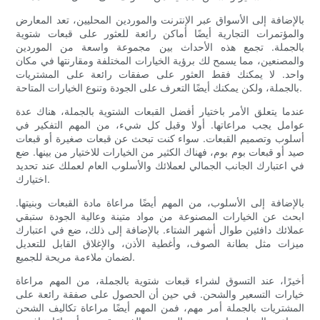
بالإضافة إلى الأسواق عبر الإنترنت والموردين المحليين، تعد المعارض
والمؤتمرات التجارية أيضًا أماكن رائعة للعثور على قبعات شتوية
بالجملة. تجمع هذه الأحداث بين مجموعة واسعة من الموردين
والمصنعين، مما يسمح لك برؤية الخيارات المختلفة ومقارنتها في مكان
واحد. لا يمكنك فقط العثور على صفقات رائعة على المشتريات
بالجملة، ولكن يمكنك أيضًا التعرف على الجودة وتنوع الخيارات المتاحة.
عندما يتعلق الأمر باختيار أفضل القبعات الشتوية بالجملة، هناك عدة
عوامل يجب مراعاتها. أولا وقبل كل شيء، من المهم التفكير في
أسلوب وتصميم القبعات. سواء كنت تبحث عن قبعات صغيرة أو قبعات
صيد أو قبعات بوم بوم، فهناك الكثير من الخيارات للاختيار من بينها. ضع
في اعتبارك الجانب الجمالي لعملائك والأسلوب العام لعملك عند تحديد
اختيارك.
بالإضافة إلى الأسلوب، من المهم أيضًا مراعاة مادة القبعات وبنيتها.
ابحث عن الخيارات المصنوعة من مواد متينة وعالية الجودة ستبقي
عملائك دافئين طوال أشهر الشتاء. بالإضافة إلى ذلك، ضع في اعتبارك
ميزات مثل بطانة الصوف، وأغطية الأذن، والإغلاق القابل للتعديل
لضمان ملاءمة مريحة للجميع.
أخيرًا، عند التسوق لشراء قبعات شتوية بالجملة، من المهم مراعاة
خيارات التسعير والشحن. في حين أن الحصول على صفقة رائعة على
المشتريات بالجملة أمر مهم، فمن المهم أيضًا مراعاة تكاليف الشحن