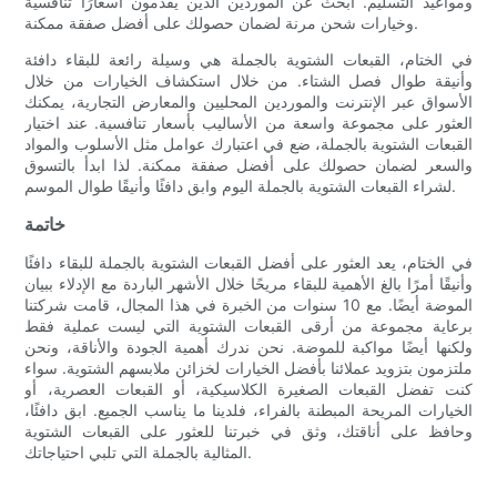
ومواعيد التسليم. ابحث عن الموردين الذين يقدمون أسعارًا تنافسية
وخيارات شحن مرنة لضمان حصولك على أفضل صفقة ممكنة.
في الختام، القبعات الشتوية بالجملة هي وسيلة رائعة للبقاء دافئة
وأنيقة طوال فصل الشتاء. من خلال استكشاف الخيارات من خلال
الأسواق عبر الإنترنت والموردين المحليين والمعارض التجارية، يمكنك
العثور على مجموعة واسعة من الأساليب بأسعار تنافسية. عند اختيار
القبعات الشتوية بالجملة، ضع في اعتبارك عوامل مثل الأسلوب والمواد
والسعر لضمان حصولك على أفضل صفقة ممكنة. لذا ابدأ بالتسوق
لشراء القبعات الشتوية بالجملة اليوم وابق دافئًا وأنيقًا طوال الموسم.
خاتمة
في الختام، يعد العثور على أفضل القبعات الشتوية بالجملة للبقاء دافئًا
وأنيقًا أمرًا بالغ الأهمية للبقاء مريحًا خلال الأشهر الباردة مع الإدلاء ببيان
الموضة أيضًا. مع 10 سنوات من الخبرة في هذا المجال، قامت شركتنا
برعاية مجموعة من أرقى القبعات الشتوية التي ليست عملية فقط
ولكنها أيضًا مواكبة للموضة. نحن ندرك أهمية الجودة والأناقة، ونحن
ملتزمون بتزويد عملائنا بأفضل الخيارات لخزائن ملابسهم الشتوية. سواء
كنت تفضل القبعات الصغيرة الكلاسيكية، أو القبعات العصرية، أو
الخيارات المريحة المبطنة بالفراء، فلدينا ما يناسب الجميع. ابق دافئًا،
وحافظ على أناقتك، وثق في خبرتنا للعثور على القبعات الشتوية
المثالية بالجملة التي تلبي احتياجاتك.