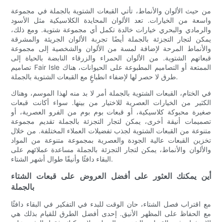
من حيث الألوان والأنماط، تأتي القبعات الشتوية بالجملة في مجموعة
واسعة من الخيارات. تعد الألوان المحايدة الكلاسيكية مثل الأسود
والرمادي والبحري خيارات خالدة تكمل أي مجموعة شتوية. ومع ذلك،
يمكن لتجار التجزئة بالجملة أيضًا تجربة الألوان الجريئة والمشرقة
والأنماط المرحة لإضافة لمسة من الألوان والشخصية إلى مجموعة
قبعاتهم الشتوية. من الألوان الحمراء والزرقاء النابضة بالحياة إلى
تصاميم Fair Isle الممتعة أو التصاميم المطبوعة على الحيوانات، هناك
طرق لا حصر لها لإضفاء انطباعٍ مع القبعات الشتوية بالجملة.
في الختام، القبعات الشتوية بالجملة أمر لا بد منه لهذا الموسم، وهناك
الكثير من الخيارات العصرية للاختيار من بينها. سواء أكانت قبعات
صغيرة محبوكة كلاسيكية، أو قبعات بوم بوم من الفرو العصرية، أو
تصميمات أنيقة أخرى، يمكن لتجار التجزئة بالجملة تقديم مجموعة
متنوعة من القبعات الشتوية لجذب تفضيلات العملاء المختلفة. من خلال
تخزين القبعات عالية الجودة والعصرية بمجموعة متنوعة من المواد
والألوان والأنماط، يمكن لتجار التجزئة بالجملة مساعدة عملائهم على
البقاء دافئًا وأنيقًا طوال أشهر الشتاء.
أين يمكنك العثور على أفضل العروض على قبعات الشتاء
بالجملة
مع اقتراب فصل الشتاء، حان الوقت للبدء في التفكير في البقاء دافئًا
مع الحفاظ على المظهر الأنيق. إحدى أفضل الطرق للقيام بذلك هي