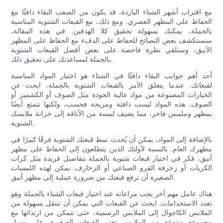
مع اقتراب أشهر الشتاء الباردة، قد يكون من الصعب البقاء دافئًا مع
الحفاظ على المظهر العصري. ومع ذلك، مع القبعات الشتوية المناسبة
بالجملة، يمكنك بسهولة تحقيق كلا الهدفين. في هذه المقالة،
سنستكشف بعض النصائح للحفاظ على الدفء مع الحفاظ على المظهر
الأنيق، وسنلقي نظرة فاحصة على بعض أفضل القبعات الشتوية
بالجملة لمساعدتك على تحقيق ذلك.
أحد أهم جوانب البقاء دافئًا في الشتاء هو اختيار المواد المناسبة
لقبعاتك. عندما يتعلق الأمر بالقبعات الشتوية بالجملة، ابحث عن
الخيارات المصنوعة من مواد عالية الجودة مثل الصوف أو الكشمير أو
الصوف. هذه المواد ليست دافئة ومريحة فحسب، ولكنها تتمتع أيضًا
بمظهر وملمس فاخر، مما يضيف لمسة من الأناقة إلى خزانة ملابسك
الشتوية.
بالإضافة إلى المواد، يمكن أن يُحدث نمط قبعتك الشتوية فرقًا كبيرًا في
مظهرك العام. بالنسبة لأولئك الذين يتطلعون إلى الحفاظ على مظهر
أنيق، فكر في اختيار قبعات شتوية بالجملة بتفاصيل فريدة مثل كرات
الكريات أو زخرفة الفرو الصناعي أو الزخارف. يمكن لهذه اللمسات
الصغيرة أن ترفع قبعتك من ضرورة عملية إلى مظهر أنيق.
هناك عامل مهم آخر يجب مراعاته عند اختيار قبعات الشتاء بالجملة وهو
تعدد الاستخدامات. ابحث عن القبعات التي يمكن أن تنتقل بسهولة من
الملابس الكاجوال إلى الملابس الرسمية، حتى تتمكن من ارتدائها مع
مجموعة متنوعة من الملابس. تعتبر القبعات الصغيرة، على سبيل