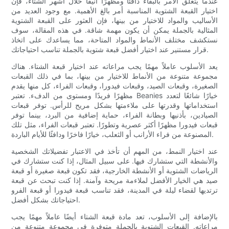
عندما يتعلق الأمر بالبقاء دافئًا ومظهرًا أنيقًا خلال أشهر الشتاء، فإن
اختيار القبعة الشتوية المناسبة أمر بالغ الأهمية. مع وجود العديد من
الأساليب والمواد للاختيار من بينها، فإن العثور على القبعة الشتوية
المثالية بالجملة يمكن أن يكون مهمة شاقة. في هذه المقالة، سوف
نستكشف مختلف الأنماط والمواد المتاحة، مما يساعدك على اتخاذ
قرار مستنير عند اختيار أفضل قبعة شتوية بالجملة تناسب احتياجاتك.
يعد الأسلوب عاملاً مهمًا يجب مراعاته عند اختيار قبعة الشتاء. هناك
مجموعة متنوعة من الأنماط للاختيار من بينها، بما في ذلك القبعات
الصغيرة، وقبعات الصيد، وقبعات فيدورا، وقبعات الفراء، كل منها يقدم
مظهرًا فريدًا ومستوى من الدفء. تعتبر Beanies خيارًا شائعًا لتعدد
استخداماتها وقدرتها على ملاءمتها بشكل مريح للرأس. توفر قبعات
الصيادين، بأذنيها وبطانة الفراء، حماية إضافية من البرد، بينما توفر
قبعات فيدورا مظهرًا أكثر عصرية وتطورًا. تعتبر قبعات الفراء، مثل تلك
المصنوعة من فراء الأرانب أو الثعلب، خيارًا فاخرًا ودافئًا للأيام الباردة.
عند اختيار النمط، من المهم أن تأخذ في الاعتبار تفضيلاتك الشخصية
والأنشطة التي ستشارك فيها. على سبيل المثال، إذا كنت ستشارك في
الرياضات الشتوية أو الأنشطة الخارجية، فقد تكون قبعة صغيرة أو قبعة
صيد هي الخيار الأفضل لملاءمة مريحة وآمنة. إذا كنت تبحث عن قبعة
ترتديها لقضاء ليلة في المدينة، فقد تناسب قبعة فيدورا أو قبعة الفرو
احتياجاتك بشكل أفضل.
بالإضافة إلى الأسلوب، تعد مادة قبعة الشتاء أيضًا عاملاً مهمًا يجب
مراعاته. القبعات الشتوية بالجملة متوفرة في مجموعة متنوعة من