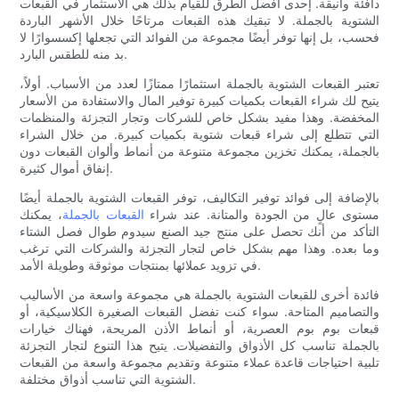
دافئة وأنيقة. إحدى أفضل الطرق للقيام بذلك هي الاستثمار في القبعات
الشتوية بالجملة. لا تبقيك هذه القبعات مرتاحًا خلال الأشهر الباردة
فحسب، بل إنها توفر أيضًا مجموعة من الفوائد التي تجعلها إكسسوارًا لا
بد منه للطقس البارد.
تعتبر القبعات الشتوية بالجملة استثمارًا ممتازًا لعدد من الأسباب. أولاً،
يتيح لك شراء القبعات بكميات كبيرة توفير المال والاستفادة من الأسعار
المخفضة. وهذا مفيد بشكل خاص للشركات وتجار التجزئة والمنظمات
التي تتطلع إلى شراء قبعات شتوية بكميات كبيرة. من خلال الشراء
بالجملة، يمكنك تخزين مجموعة متنوعة من أنماط وألوان القبعات دون
إنفاق أموال كثيرة.
بالإضافة إلى فوائد توفير التكاليف، توفر القبعات الشتوية بالجملة أيضًا
مستوى عالٍ من الجودة والمتانة. عند شراء
القبعات بالجملة
، يمكنك
التأكد من أنك تحصل على منتج جيد الصنع سيدوم طوال فصل الشتاء
وما بعده. وهذا مهم بشكل خاص لتجار التجزئة والشركات التي ترغب
في تزويد عملائها بمنتجات موثوقة وطويلة الأمد.
فائدة أخرى للقبعات الشتوية بالجملة هي مجموعة واسعة من الأساليب
والتصاميم المتاحة. سواء كنت تفضل القبعات الصغيرة الكلاسيكية، أو
قبعات بوم بوم العصرية، أو أنماط الأذن المريحة، فهناك خيارات
بالجملة تناسب كل الأذواق والتفضيلات. يتيح هذا التنوع لتجار التجزئة
تلبية احتياجات قاعدة عملاء متنوعة وتقديم مجموعة واسعة من القبعات
الشتوية التي تناسب أذواق مختلفة.