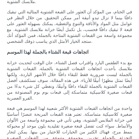
ملابسك الشتوية.
في الختام، من المؤكد أن العثور على القبعة الشتوية المثالية التي تبقيك
دافئًا بينما لا تزال تبدو أنيقة أمر ممكن التحقيق. من خلال النظر في
عوامل مثل المواد والأناقة والتنوع والتغطية، يمكنك بسهولة العثور على
قبعة لا تبقيك دافئًا فحسب، بل تكمل أيضًا خزانة ملابسك الشتوية. مع
مجموعة واسعة من القبعات الشتوية المتاحة بالجملة، فمن المؤكد أنك
ستجد الخيار الأمثل الذي يناسب ذوقك الشخصي.
اتجاهات قبعة الشتاء بالجملة لهذا الموسم
مع بدء الطقس البارد واقتراب فصل الشتاء، حان الوقت لتحديث خزانة
ملابسك بأحدث اتجاهات القبعات الشتوية بالجملة. القبعات الشتوية
بالجملة ليست ضرورية فقط للبقاء دافئًا خلال الأشهر الباردة، ولكنها
أيضًا تمثل مظهرًا أنيقًا للأزياء. في هذه المقالة، سوف نستكشف أفضل
القبعات الشتوية بالجملة للبقاء دافئًا وأنيقًا، ونغطي كل شيء بدءًا من
قبعات صغيرة كلاسيكية متماسكة إلى قبعات بوم بوم المصنوعة من
الفرو العصرية.
واحدة من اتجاهات القبعات الشتوية الأكثر شعبية لهذا الموسم هي قبعة
صغيرة كلاسيكية متماسكة. تعتبر هذه القبعات المريحة عنصرًا أساسيًا
في خزانة الملابس الشتوية، وهي تأتي في مجموعة واسعة من الألوان
والأنماط. سواء كنت تفضل قبعة صغيرة تقليدية بلون موحد أو محبوكة
بنمط مرح، فهناك الكثير من الخيارات للاختيار من بينها. يمكن لتجار
التجزئة بالجملة تخزين مجموعة متنوعة من القبعات الصغيرة