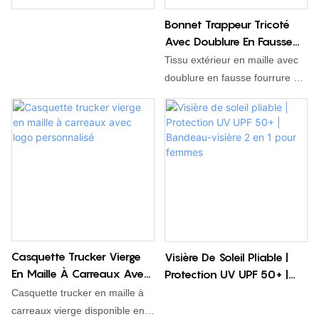
Bonnet Trappeur Tricoté
Avec Doublure En Fausse
Fourrure, Bonnet D'hiver
Tissu extérieur en maille avec
Unisexe Chaud À Cache-
doublure en fausse fourrure de
Oreilles
cerf, ultra-doux et offrant une
excellente isolation thermique.
Disponible en 4 couleurs,
personnalisable avec le logo et
la couleur. Tour de tête : 54–
58 cm. Poids plume : 115 g.
Confortable au quotidien et en
extérieur.
Casquette Trucker Vierge
Visière De Soleil Pliable |
En Maille À Carreaux Avec
Protection UV UPF 50+ |
Logo Personnalisé
Bandeau-Visière 2 En 1
Casquette trucker en maille à
Pour Femmes
carreaux vierge disponible en