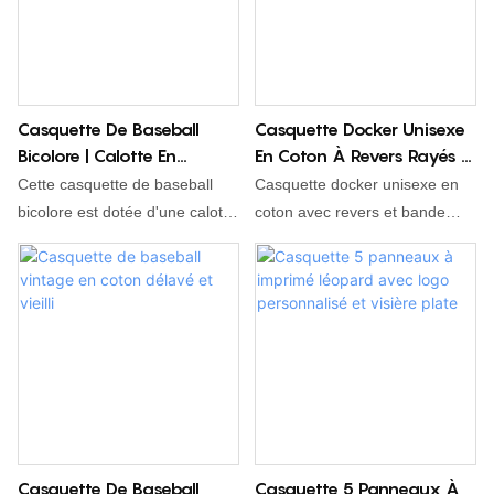
convient aux tours de tête
jusqu'à 58 cm. Modèle unisexe,
disponible en plusieurs coloris,
idéal pour la randonnée, le
Casquette De Baseball
Casquette Docker Unisexe
camping et les projets sur
Bicolore | Calotte En
En Coton À Revers Rayés Et
mesure.
Mélange De Coton Et
Sans Visière
Cette casquette de baseball
Casquette docker unisexe en
Visière En Suédine, Logo
bicolore est dotée d'une calotte
coton avec revers et bande
Personnalisé Disponible
en mélange coton-polyester et
latérale décorative. Calotte de
d'une visière incurvée en
11 cm, taille ajustable de 56 à
imitation daim pour un effet
60 cm. Plusieurs coloris unis et
texturé. Sa sangle ajustable
camouflage. Idéale pour un
convient aux tours de tête de
style urbain au quotidien. Logo
56 à 58 cm et elle est
personnalisé disponible.
respirante pour toutes les
saisons. Plusieurs
combinaisons de couleurs sont
Casquette De Baseball
Casquette 5 Panneaux À
disponibles. La broderie de