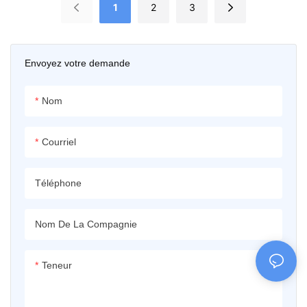
1
2
3
éclat subtil et élégant qui imite
broderie ou impression de
la soie véritable. Le tissu
votre logo. Casquettes légères
infroissable et résistant à la
en nylon souple à visière plate,
Envoyez votre demande
décoloration garantit une
sangle arrière réglable avec
utilisation répétée et durable
cordon décoratif à billes,
Nom
sans déformation.
entièrement personnalisables
pour les marques, les activités
de plein air et les équipes.
Courriel
Téléphone
Nom De La Compagnie
Teneur