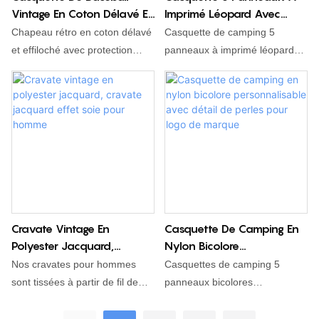
Vintage En Coton Délavé Et
Imprimé Léopard Avec
logo personnalisée est
Vieilli
Logo Personnalisé Et Visière
possible. Idéale au quotidien,
Chapeau rétro en coton délavé
Casquette de camping 5
Plate
pour les activités de plein air et
et effiloché avec protection
panneaux à imprimé léopard
les uniformes d'équipe.
solaire, taille ajustable pour un
avec logo personnalisé, visière
tour de tête de 56 à 60 cm,
plate, tissu léger et respirant,
idéal pour les tenues
motifs guépard jaunes et
décontractées d'extérieur en
blancs, sangle en cuir réglable
toutes saisons.
pour hommes et femmes, style
streetwear, usage quotidien en
extérieur.
Cravate Vintage En
Casquette De Camping En
Polyester Jacquard,
Nylon Bicolore
Cravate Jacquard Effet
Personnalisable Avec Détail
Nos cravates pour hommes
Casquettes de camping 5
Soie Pour Homme
De Perles Pour Logo De
sont tissées à partir de fil de
panneaux bicolores
Marque
polyester de première qualité,
personnalisables avec
offrant un toucher soyeux et un
emplacement vierge pour