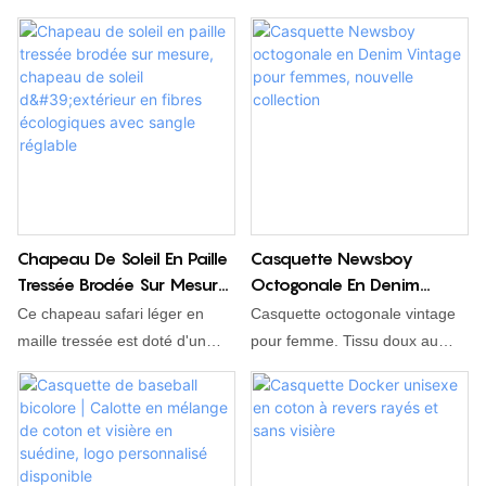
plusieurs couleurs pour logo
personnalisé.
Chapeau De Soleil En Paille
Casquette Newsboy
Tressée Brodée Sur Mesure,
Octogonale En Denim
Chapeau De Soleil
Vintage Pour Femmes,
Ce chapeau safari léger en
Casquette octogonale vintage
D'extérieur En Fibres
Nouvelle Collection
maille tressée est doté d'un
pour femme. Tissu doux au
Écologiques Avec Sangle
large bord pour une protection
toucher et visière en PU,
Réglable
solaire optimale. Son tissu
design flatteur pour le visage.
respirant en paille tricotée vous
Accessoire idéal pour les trajets
garde au frais en extérieur. Une
quotidiens, les sorties et un
sangle velcro ajustable
look urbain tendance.