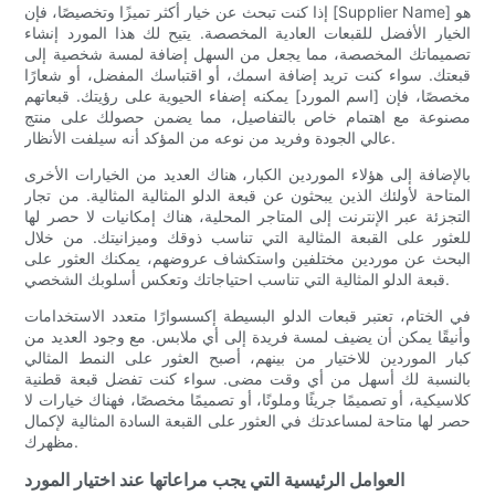
إذا كنت تبحث عن خيار أكثر تميزًا وتخصيصًا، فإن [Supplier Name] هو
الخيار الأفضل للقبعات العادية المخصصة. يتيح لك هذا المورد إنشاء
تصميماتك المخصصة، مما يجعل من السهل إضافة لمسة شخصية إلى
قبعتك. سواء كنت تريد إضافة اسمك، أو اقتباسك المفضل، أو شعارًا
مخصصًا، فإن [اسم المورد] يمكنه إضفاء الحيوية على رؤيتك. قبعاتهم
مصنوعة مع اهتمام خاص بالتفاصيل، مما يضمن حصولك على منتج
عالي الجودة وفريد ​​من نوعه من المؤكد أنه سيلفت الأنظار.
بالإضافة إلى هؤلاء الموردين الكبار، هناك العديد من الخيارات الأخرى
المتاحة لأولئك الذين يبحثون عن قبعة الدلو المثالية المثالية. من تجار
التجزئة عبر الإنترنت إلى المتاجر المحلية، هناك إمكانيات لا حصر لها
للعثور على القبعة المثالية التي تناسب ذوقك وميزانيتك. من خلال
البحث عن موردين مختلفين واستكشاف عروضهم، يمكنك العثور على
قبعة الدلو المثالية التي تناسب احتياجاتك وتعكس أسلوبك الشخصي.
في الختام، تعتبر قبعات الدلو البسيطة إكسسوارًا متعدد الاستخدامات
وأنيقًا يمكن أن يضيف لمسة فريدة إلى أي ملابس. مع وجود العديد من
كبار الموردين للاختيار من بينهم، أصبح العثور على النمط المثالي
بالنسبة لك أسهل من أي وقت مضى. سواء كنت تفضل قبعة قطنية
كلاسيكية، أو تصميمًا جريئًا وملونًا، أو تصميمًا مخصصًا، فهناك خيارات لا
حصر لها متاحة لمساعدتك في العثور على القبعة السادة المثالية لإكمال
مظهرك.
العوامل الرئيسية التي يجب مراعاتها عند اختيار المورد