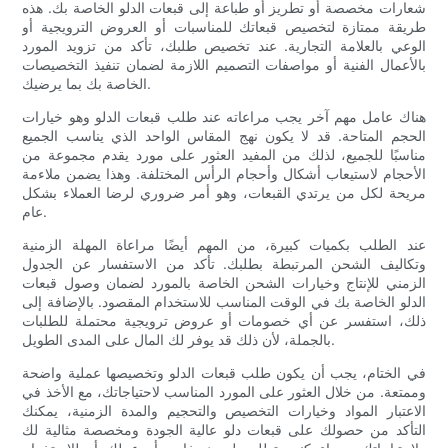
شعارات مخصصة أو تطريز أو طباعة إلى قبعات الدلو الخاصة بك. هذه
طريقة ممتازة لتخصيص قبعاتك للمناسبات أو العروض الترويجية أو
الوعي بالعلامة التجارية. عند تخصيص طلبك، تأكد من تزويد المورد
بالأعمال الفنية أو مواصفات التصميم اللازمة لضمان تنفيذ التخصيصات
الخاصة بك بما يرضيك.
هناك عامل مهم آخر يجب مراعاته عند طلب قبعات الدلو وهو خيارات
الحجم المتاحة. قد لا يكون نهج المقاس الواحد الذي يناسب الجميع
مناسبًا للجميع، لذلك من المفيد العثور على مورد يقدم مجموعة من
الأحجام لاستيعاب أشكال وأحجام الرأس المختلفة. وهذا يضمن ملاءمة
مريحة لكل من يرتدي القبعات، وهو أمر ضروري لرضا العملاء بشكل
عام.
عند الطلب بكميات كبيرة، من المهم أيضًا مراعاة المهلة الزمنية
وتكاليف الشحن المرتبطة بطلبك. تأكد من الاستفسار عن الجدول
الزمني للإنتاج وخيارات الشحن الخاصة بالمورد لضمان وصول قبعات
الدلو الخاصة بك في الوقت المناسب للاستخدام المقصود. بالإضافة إلى
ذلك، استفسر عن أي خصومات أو عروض ترويجية محتملة للطلبات
بالجملة، لأن ذلك قد يوفر لك المال على المدى الطويل.
في الختام، يجب أن يكون طلب قبعات الدلو وتخصيصها عملية واضحة
وممتعة. من خلال العثور على المورد المناسب لاحتياجاتك، مع الأخذ في
الاعتبار المواد وخيارات التخصيص والتحجيم والمدة الزمنية، يمكنك
التأكد من حصولك على قبعات دلو عالية الجودة ومخصصة مثالية لك