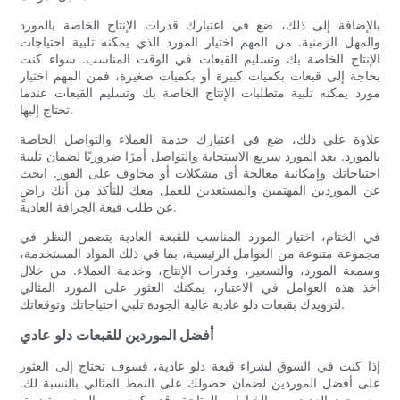
بالإضافة إلى ذلك، ضع في اعتبارك قدرات الإنتاج الخاصة بالمورد
والمهل الزمنية. من المهم اختيار المورد الذي يمكنه تلبية احتياجات
الإنتاج الخاصة بك وتسليم القبعات في الوقت المناسب. سواء كنت
بحاجة إلى قبعات بكميات كبيرة أو بكميات صغيرة، فمن المهم اختيار
مورد يمكنه تلبية متطلبات الإنتاج الخاصة بك وتسليم القبعات عندما
تحتاج إليها.
علاوة على ذلك، ضع في اعتبارك خدمة العملاء والتواصل الخاصة
بالمورد. يعد المورد سريع الاستجابة والتواصل أمرًا ضروريًا لضمان تلبية
احتياجاتك وإمكانية معالجة أي مشكلات أو مخاوف على الفور. ابحث
عن الموردين المهتمين والمستعدين للعمل معك للتأكد من أنك راضٍ
عن طلب قبعة الجرافة العادية.
في الختام، اختيار المورد المناسب للقبعة العادية يتضمن النظر في
مجموعة متنوعة من العوامل الرئيسية، بما في ذلك المواد المستخدمة،
وسمعة المورد، والتسعير، وقدرات الإنتاج، وخدمة العملاء. من خلال
أخذ هذه العوامل في الاعتبار، يمكنك العثور على المورد المثالي
لتزويدك بقبعات دلو عادية عالية الجودة تلبي احتياجاتك وتوقعاتك.
أفضل الموردين للقبعات دلو عادي
إذا كنت في السوق لشراء قبعة دلو عادية، فسوف تحتاج إلى العثور
على أفضل الموردين لضمان حصولك على النمط المثالي بالنسبة لك.
مع وجود العديد من الخيارات المتاحة، قد يكون من الصعب تضييق