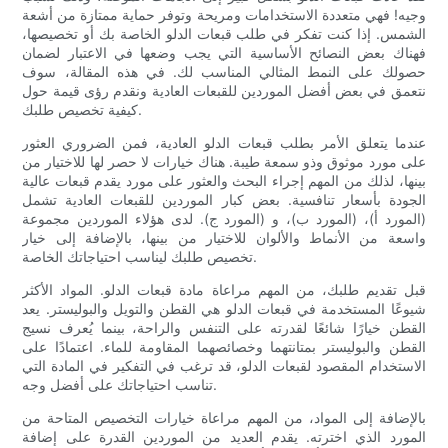
وجيه! فهي متعددة الاستخدامات ومريحة وتوفر حماية ممتازة من أشعة
الشمس. إذا كنت تفكر في طلب قبعات الدلو الخاصة بك أو تخصيصها،
فهناك بعض النصائح الأساسية التي يجب وضعها في الاعتبار لضمان
حصولك على النمط المثالي المناسب لك. في هذه المقالة، سوف
نتعمق في بعض أفضل الموردين للقبعات العادية ونقدم رؤى قيمة حول
كيفية تخصيص طلبك.
عندما يتعلق الأمر بطلب قبعات الدلو العادية، فمن الضروري العثور
على مورد موثوق وذو سمعة طيبة. هناك خيارات لا حصر لها للاختيار من
بينها، لذلك من المهم إجراء البحث والعثور على مورد يقدم قبعات عالية
الجودة بأسعار تنافسية. بعض كبار الموردين للقبعات العادية تشمل
(المورد أ)، (المورد ب)، و (المورد ج). لدى هؤلاء الموردين مجموعة
واسعة من الأنماط والألوان للاختيار من بينها، بالإضافة إلى خيار
تخصيص طلبك ليناسب احتياجاتك الخاصة.
قبل تقديم طلبك، من المهم مراعاة مادة قبعات الدلو. المواد الأكثر
شيوعًا المستخدمة في قبعات الدلو هي القطن والتويل والبوليستر. يعد
القطن خيارًا شائعًا لقدرته على التنفس والراحة، بينما يُعرف نسيج
القطن والبوليستر بمتانتهما وخصائصهما المقاومة للماء. اعتمادًا على
الاستخدام المقصود لقبعات الدلو، قد ترغب في التفكير في المادة التي
تناسب احتياجاتك على أفضل وجه.
بالإضافة إلى المواد، من المهم مراعاة خيارات التخصيص المتاحة من
المورد الذي اخترته. يقدم العديد من الموردين القدرة على إضافة