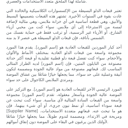
شاملة لهذا الملحق متعدد الاستخدامات والعصري.
تعتبر قبعات الدلو البسيطة من الإكسسوارات الكلاسيكية والخالدة التي
عادت بقوة في السنوات الأخيرة. تشتهر هذه القبعات بتصميمها البسيط
والأنيق، وهي قطعة أساسية في أي خزانة ملابس، وهي مثالية لإضافة
لمسة من الاسترخاء إلى أي ملابس. سواء كنت من محبي أزياء
الشارع، أو الأزياء غير الرسمية، أو ترغب فقط في حماية نفسك من
الشمس بأناقة، فإن قبعات الدلو البسيطة هي عنصر لا بد منه.
أحد كبار الموردين للقبعات العادية هو [اسم المورد]. يقدم هذا المورد
مجموعة واسعة من قبعات الدلو العادية بمختلف الأنماط والألوان
والأحجام. سواء كنت تفضل قبعة دلو قطنية تقليدية أو قبعة أكثر حداثة
مصنوعة من النايلون المتين، فإن [اسم المورد] لديه الطراز المثالي
المناسب لك. قبعاتهم مصنوعة من مواد عالية الجودة ومصممة لتكون
أنيقة وعملية على حد سواء، مما يجعلها خيارًا شائعًا بين عشاق الموضة
ومرتدي الملابس الكاجوال على حد سواء.
المورد الرئيسي الآخر للقبعات العادية هو [اسم المورد]. مع التركيز على
الموضة عالية الجودة وبأسعار معقولة، تقدم [اسم المورد] مجموعة
واسعة من القبعات السادة المثالية لأي مناسبة. سواء كنت تبحث عن
قبعة سوداء أساسية، أو نمط نيون جريء، أو أي شيء بينهما، فإن
[Supplier Name] هو ما تبحث عنه. قبعاتهم متعددة الاستخدامات،
ومريحة في الارتداء، ومصممة لتدوم طويلاً، مما يجعلها خيارًا شائعًا
لأولئك الذين يرغبون في البقاء على الموضة دون إنفاق أموالهم.