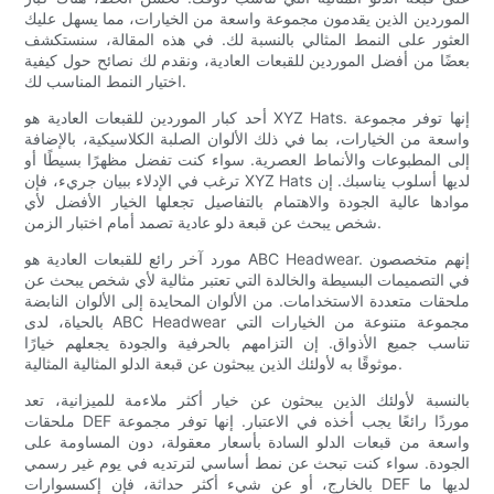
الموردين الذين يقدمون مجموعة واسعة من الخيارات، مما يسهل عليك
العثور على النمط المثالي بالنسبة لك. في هذه المقالة، سنستكشف
بعضًا من أفضل الموردين للقبعات العادية، ونقدم لك نصائح حول كيفية
اختيار النمط المناسب لك.
أحد كبار الموردين للقبعات العادية هو XYZ Hats. إنها توفر مجموعة
واسعة من الخيارات، بما في ذلك الألوان الصلبة الكلاسيكية، بالإضافة
إلى المطبوعات والأنماط العصرية. سواء كنت تفضل مظهرًا بسيطًا أو
ترغب في الإدلاء ببيان جريء، فإن XYZ Hats لديها أسلوب يناسبك. إن
موادها عالية الجودة والاهتمام بالتفاصيل تجعلها الخيار الأفضل لأي
شخص يبحث عن قبعة دلو عادية تصمد أمام اختبار الزمن.
مورد آخر رائع للقبعات العادية هو ABC Headwear. إنهم متخصصون
في التصميمات البسيطة والخالدة التي تعتبر مثالية لأي شخص يبحث عن
ملحقات متعددة الاستخدامات. من الألوان المحايدة إلى الألوان النابضة
بالحياة، لدى ABC Headwear مجموعة متنوعة من الخيارات التي
تناسب جميع الأذواق. إن التزامهم بالحرفية والجودة يجعلهم خيارًا
موثوقًا به لأولئك الذين يبحثون عن قبعة الدلو المثالية المثالية.
بالنسبة لأولئك الذين يبحثون عن خيار أكثر ملاءمة للميزانية، تعد
ملحقات DEF موردًا رائعًا يجب أخذه في الاعتبار. إنها توفر مجموعة
واسعة من قبعات الدلو السادة بأسعار معقولة، دون المساومة على
الجودة. سواء كنت تبحث عن نمط أساسي لترتديه في يوم غير رسمي
بالخارج، أو عن شيء أكثر حداثة، فإن إكسسوارات DEF لديها ما