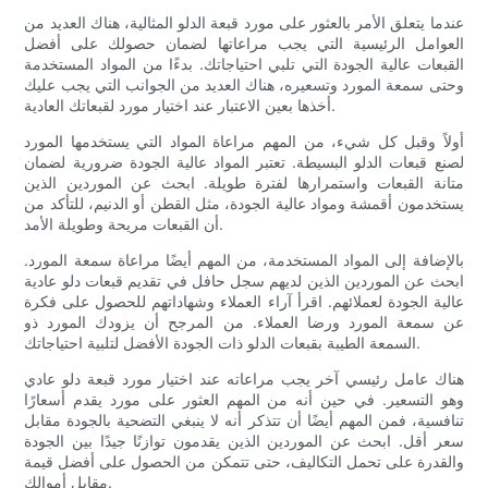
عندما يتعلق الأمر بالعثور على مورد قبعة الدلو المثالية، هناك العديد من
العوامل الرئيسية التي يجب مراعاتها لضمان حصولك على أفضل
القبعات عالية الجودة التي تلبي احتياجاتك. بدءًا من المواد المستخدمة
وحتى سمعة المورد وتسعيره، هناك العديد من الجوانب التي يجب عليك
أخذها بعين الاعتبار عند اختيار مورد لقبعاتك العادية.
أولاً وقبل كل شيء، من المهم مراعاة المواد التي يستخدمها المورد
لصنع قبعات الدلو البسيطة. تعتبر المواد عالية الجودة ضرورية لضمان
متانة القبعات واستمرارها لفترة طويلة. ابحث عن الموردين الذين
يستخدمون أقمشة ومواد عالية الجودة، مثل القطن أو الدنيم، للتأكد من
أن القبعات مريحة وطويلة الأمد.
بالإضافة إلى المواد المستخدمة، من المهم أيضًا مراعاة سمعة المورد.
ابحث عن الموردين الذين لديهم سجل حافل في تقديم قبعات دلو عادية
عالية الجودة لعملائهم. اقرأ آراء العملاء وشهاداتهم للحصول على فكرة
عن سمعة المورد ورضا العملاء. من المرجح أن يزودك المورد ذو
السمعة الطيبة بقبعات الدلو ذات الجودة الأفضل لتلبية احتياجاتك.
هناك عامل رئيسي آخر يجب مراعاته عند اختيار مورد قبعة دلو عادي
وهو التسعير. في حين أنه من المهم العثور على مورد يقدم أسعارًا
تنافسية، فمن المهم أيضًا أن تتذكر أنه لا ينبغي التضحية بالجودة مقابل
سعر أقل. ابحث عن الموردين الذين يقدمون توازنًا جيدًا بين الجودة
والقدرة على تحمل التكاليف، حتى تتمكن من الحصول على أفضل قيمة
مقابل أموالك.