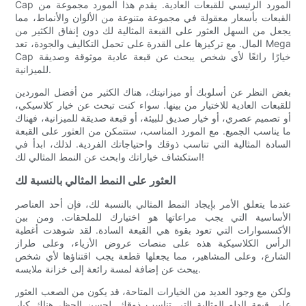
Cap المورد الرئيسي للقبعات العادية. يقدم هذا المورد مجموعة من
القبعات بأسعار معقولة في مجموعة متنوعة من الألوان والأنماط، مما
يجعل من السهل العثور على القبعة المثالية لك دون إنفاق الكثير من
المال. مع تركيزها على القدرة على تحمل التكاليف والجودة، تعد Mega
Cap خيارًا رائعًا لأي شخص يبحث عن قبعة عادية موثوقة وصديقة
للميزانية.
بغض النظر عن أسلوبك أو ميزانيتك، هناك الكثير من أفضل الموردين
للقبعات العادية للاختيار من بينها. سواء كنت تبحث عن خيار كلاسيكي،
أو تصميم عصري، أو خيار صديق للبيئة، أو قبعة صديقة للميزانية، فهناك
ما يناسب الجميع. مع المورد المناسب، ستتمكن من العثور على القبعة
السادة المثالية التي تناسب ذوقك واحتياجاتك الفردية. لذلك، ابدأ في
استكشاف خياراتك وابحث عن النمط المثالي لك!
العثور على النمط المثالي بالنسبة لك
عندما يتعلق الأمر بإيجاد النمط المثالي بالنسبة لك، فإن أحد العناصر
الأساسية التي يجب مراعاتها هو اختيارك للملحقات. ومن بين
الأكسسوارات التي تعود بقوة هي القبعة السادة. لقد شوهدت أغطية
الرأس الكلاسيكية هذه على منصات عروض الأزياء، وعلى طراز
الشارع، وعلى المشاهير، مما يجعلها قطعة يجب اقتناؤها لأي شخص
يبحث عن إضافة لمسة رائعة إلى خزانة ملابسه.
ولكن مع وجود العديد من الخيارات المتاحة، قد يكون من الصعب العثور
على قبعة الدلو المثالية التي تناسب ذوقك. لحسن الحظ، هناك كبار