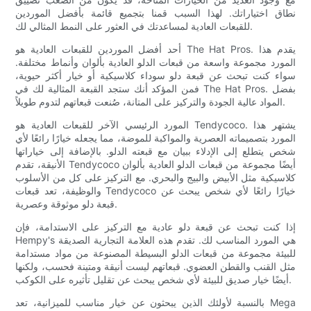
نطاق اختياراتك. لهذا السبب قمنا بتجميع قائمة بأفضل الموردين
للقبعات العادية لمساعدتك في العثور على النمط المثالي لك.
أحد أفضل الموردين للقبعات العادية هو The Hat Pros. يقدم هذا
المورد مجموعة واسعة من قبعات الدلو العادية بألوان وأنماط مختلفة.
سواء كنت تبحث عن قبعة دلو سوداء كلاسيكية أو خيار أكثر حيوية،
فمن المؤكد أنك ستجد القبعة المثالية لك في The Hat Pros. بفضل
المواد عالية الجودة والتركيز على المتانة، صُنعت قبعاتهم لتدوم طويلاً.
المورد الرئيسي الآخر للقبعات العادية هو Tendycoco. يشتهر هذا
المورد بتصميماته العصرية والمواكبة للموضة، مما يجعله خيارًا رائعًا لأي
شخص يتطلع إلى الإدلاء ببيان مع قبعته الدلو. بالإضافة إلى خياراتها
الأنيقة، تقدم Tendycoco أيضًا مجموعة من قبعات الدلو العادية بألوان
كلاسيكية مثل الأبيض والبيج والبحري. مع التركيز على كل من الأسلوب
والوظيفة، تعد قبعات Tendycoco خيارًا رائعًا لأي شخص يبحث عن
قبعة دلو موثوقة وعصرية.
إذا كنت تبحث عن قبعة دلو عادية مع التركيز على الاستدامة، فإن
Hempy's هي المورد المناسب لك. تقدم هذه العلامة التجارية الصديقة
للبيئة مجموعة من قبعات الدلو البسيطة المصنوعة من مواد مستدامة
مثل القنب والقطن العضوي. قبعاتهم ليست أنيقة ومتينة فحسب، ولكنها
أيضًا خيار صديق للبيئة لأي شخص يبحث عن تقليل تأثيره على الكوكب.
بالنسبة لأولئك الذين يبحثون عن خيار مناسب للميزانية، تعد Mega