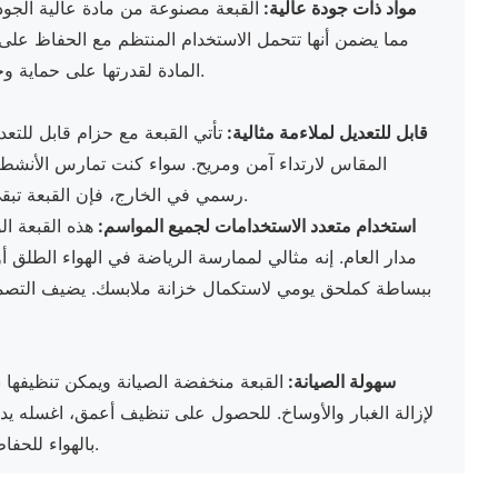
● مواد ذات جودة عالية:
القبعة مصنوعة من مادة عالية الجودة
مما يضمن أنها تتحمل الاستخدام المنتظم مع الحفاظ على الر
المادة لقدرتها على حماية وجهك من أشعة الشمس الضارة.
قابل للتعديل لملاءمة مثالية:
تأتي القبعة مع حزام قابل للت
المقاس لارتداء آمن ومريح. سواء كنت تمارس الأنشطة 
رسمي في الخارج، فإن القبعة تبقى ثابتة دون التنازل عن الراحة.
استخدام متعدد الاستخدامات لجميع المواسم:
هذه القبعة ال
مدار العام. إنه مثالي لممارسة الرياضة في الهواء الطلق أ
ببساطة كملحق يومي لاستكمال خزانة ملابسك. يضيف التصم
سهولة الصيانة:
القبعة منخفضة الصيانة ويمكن تنظيفها
لإزالة الغبار والأوساخ. للحصول على تنظيف أعمق، اغسله يد
بالهواء للحفاظ على سلامة المادة وتصميمها.