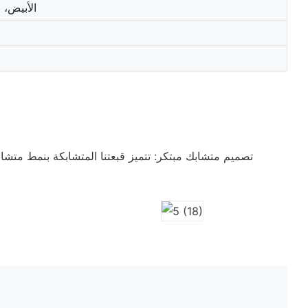
الأبيض، ا
تصميم متشابك مبتكر: تتميز قبعتنا المتشابكة بنمط متشابك