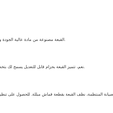
القبعة مصنوعة من مادة عالية الجودة وخفيفة الوزن ومتينة توفر حماية ممتازة من أشعة الشمس.
نعم، تتميز القبعة بحزام قابل للتعديل يسمح لك بتخصيص المقاس للحصول على أقصى قدر من الراحة والأمان.