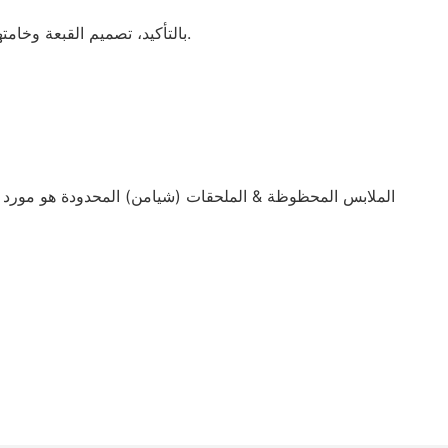
بالتأكيد، تصميم القبعة وخامتها يجعلها مناسبة للاستخدام على مدار العام، مما يحميك من الشمس خلال الصيف ويضيف الأناقة إلى ملابسك في الأشهر الباردة.
الملابس المحظوظة & الملحقات (شيامن) المحدودة هو مورد ج