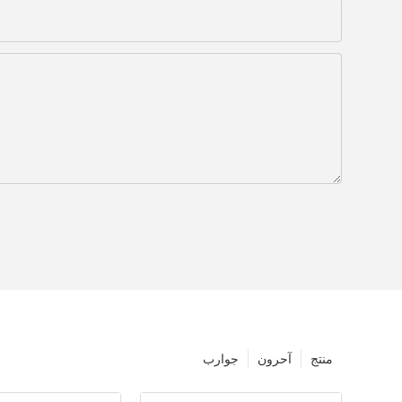
منتج
آحرون
جوارب