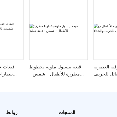
فية العصرية
قبعة بيسبول ملونة بخطوط
قبعات خ
ائل للخريف
مطرزة للأطفال - شمس -
بنظارا
والشتاء
قبعة حماية
والآباء وال
لف
المنتجات
روابط