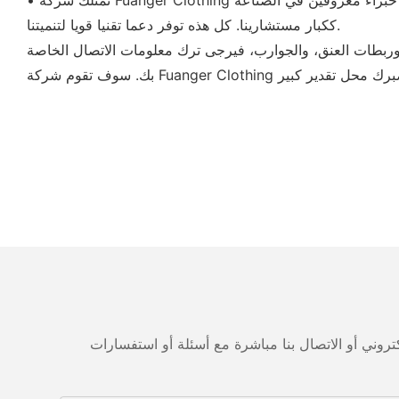
• تمتلك شركة Fuanger Clothing فريقًا فنيًا قويًا يعمل في مجال الابتكار المستقل. وفي الوقت نفسه ، نحن نعزز بنشاط التعاون مع معاهد البحوث المحلية. نحن نوظف خبراء معروفين في الصناعة
ككبار مستشارينا. كل هذه توفر دعما تقنيا قويا لتنميتنا.
وربطات العنق، والجوارب، فيرجى ترك معلومات الاتصال الخاصة