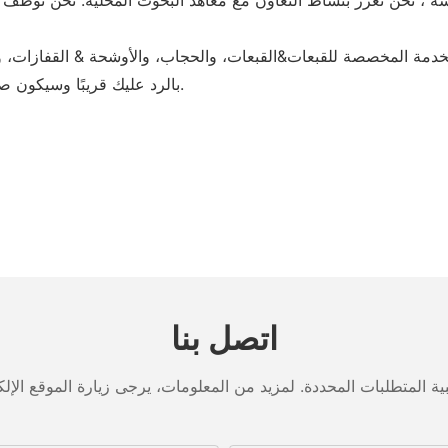
الخدمة المخصصة للقبعات&القبعات، والحجاب، والأوشحة & القفازات، 
بك. سوف تقوم شركة Fuanger Clothing بالرد عليك قريبًا وسيكون صبرك محل تقدير كبير.
اتصل بنا