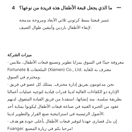
ما الذي يجعل قبعة الأطفال هذه فريدة من نوعها؟
4
تتميز قبعتنا بنمط كرتوني ثلاثي الأبعاد ومروحة مدمجة
لإبقاء الأطفال باردين وأنيقين طوال الصيف.
ميزات الشركة
· معروفة جيدًا في السوق بمزايا تطوير وتصنيع قبعات الأطفال، ملابس
Fortunate & الملحقات (Xiamen) Co., Ltd. معترف به للغاية
ومحترم في السوق.
· نحن مدعومون بفريق إدارة محترف. يمتلك كل عضو في فريق
الإدارة ذو الكفاءات العالية لدينا قدرات قيادية لتوجيه عمليات أعمالنا
بطريقة سلسة. منذ إنشائها، استفدنا من فريق القيادة المتفوق. لديهم
عقود من الخبرة الغنية في صناعة قبعات الأطفال ليكونوا بمثابة أحد
الأصول الرئيسية في استراتيجية صنع القرار والتطوير لدينا.
· إن بذل قصارى جهدنا لتوفير قبعات الأطفال بأعلى جودة هو هدف
Fuanger. مرحبا بكم في زيارة المصنع!