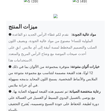
ميزات المنتج
● مواد عالية الجودة:
نقدم لكم غطاء الرأس الجديد ذو القاعدة
الملولبة للنساء! مصنوع من مواد عالية الجودة، ويضيف اللون
الصلب والتصميم المخطط لمسة أنيقة إلى أي ملابس. ابقِ على
أحدث صيحات الموضة مع وشاح الرأس المريح والمتعدد
الاستخدامات هذا.
خيارات ألوان متنوعة:
متوفرة بمجموعة من الألوان بما في ذلك
●
12 لونًا، هذه القبعة مصممة لتتناسب مع مجموعة متنوعة من
الملابس والأنماط الشخصية. يسمح اللون المحايد بدمجه بسهولة
في أي خزانة ملابس.
رعاية منخفضة الصيانة:
تم تصميم هذه القبعة لسهولة العناية بها،
●
مع يوصى بالغسيل اليدوي البسيط أو الغسيل في الغسالة على
دورة لطيفة. للحفاظ على جودة النسيج وتصميمه، يُقترح التجفيف
بالهواء.