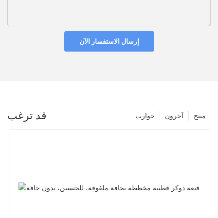
إرسال الاستفسار الآن
قد ترغب
منتج
آحرون
جوارب