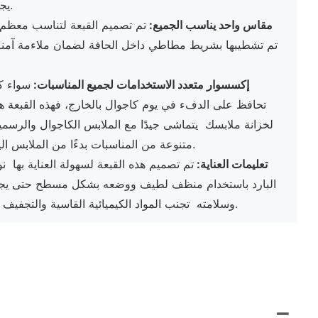
يجعله إكسسوارًا أنيقًا لأي ملابس.
مقاس واحد يناسب الجميع:
تم تصميم القبعة لتناسب معظم
تم تشطيبها بشريط مطاطي داخل الحافة لضمان ملاءمة آمنة
إكسسوار متعدد الاستخدامات لجميع المناسبات:
سواء ك
تحافظ على الدفء في يوم كاجوال بالخارج، فهذه القبعة ه
لخزانة ملابسك يتماشى جيدًا مع الملابس الكاجوال والرسمية
متنوعة من المناسبات بدءًا من الملابس اليومية وحتى الحفلات وما بعدها.
تعليمات العناية:
تم تصميم هذه القبعة لسهولة العناية بها ن
البارد باستخدام منظف لطيف ووضعه بشكل مسطح حتى ي
وسلامته تجنب المواد الكيميائية القاسية والتجفيف الآلي لضمان طول عمر القبعة.