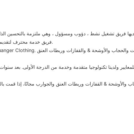
• لدى Fuanger Clothing فريق خدمة محترف لتقديم خدمات عالية الجودة وفعالة للعملاء.
والأوشحة & القفازات وربطات العنق والجوارب مجانًا، إذا قمت بال