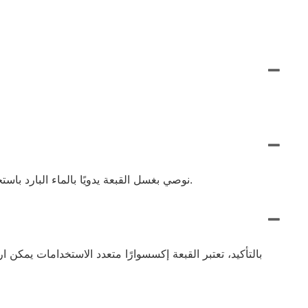
نوصي بغسل القبعة يدويًا بالماء البارد باستخدام منظف لطيف ووضعها بشكل مسطح حتى تجف. تجنب المواد الكيميائية القاسية والتجفيف الآلي للحفاظ على جودة الصوف.
بالتأكيد، تعتبر القبعة إكسسوارًا متعدد الاستخدامات يمكن