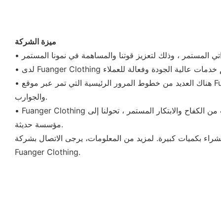
ميزة الشركة
• هناك العديد من خطوط المرور الرئيسية التي تمر عبر موقع Fuanger Clothing. تساعد شبكة المرور المطورة على توزيع القبعات&القبعات والحجاب والأوشحة & والقفازات وربطات العنق
والجوارب.
• Fuanger Clothing هي شركة تأسست في عام 2008. نقوم بإدارة أعمالنا وفقًا للمعايير ولدينا تكنولوجيا متقدمة وخدمة من الدرجة الأولى. بعد سنوات من الكفاح والابتكار المستمر ، تحولنا إلى
مؤسسة حديثة.
شراء بكميات كبيرة. لمزيد من المعلومات، يرجى الاتصال بشركة
Fuanger Clothing.