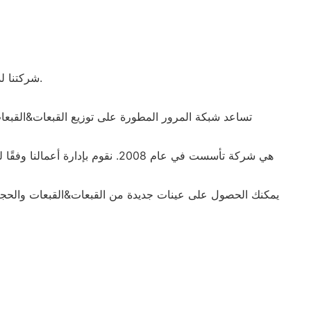
• شركتنا لديها فريق تشغيل نشط ، دؤوب ومسؤول ، وهي ملتزمة بالتحسين الذاتي المستمر ، وذلك لتعزيز قوتنا والمساهمة في نمونا المستمر.
يمكنك الحصول على عينات جديدة من القبعات&القبعات والحجاب 