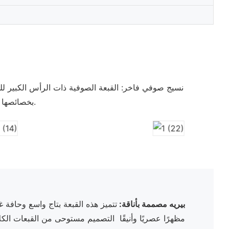
نسيج صوفي فاخر: القبعة الصوفية ذات الرأس الكبير 
بخصائصها في تنظيم درجة الحرارة، مما يبقيك دافئًا في البرد ومرتاحًا في الطقس المعتدل.
● بيريه مصممة بأناقة:
تتميز هذه القبعة بتاج واسع وحافة غير
مظهرًا عصريًا وأنيقًا التصميم مستوحى من القبعات ال