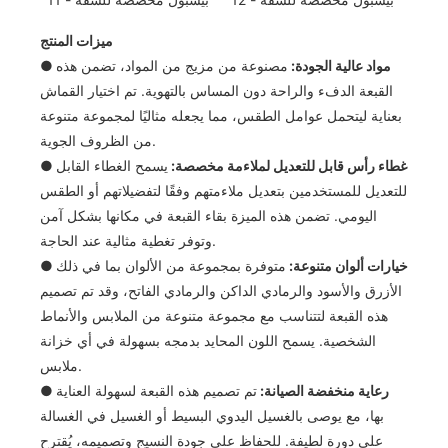
ميزات المنتج
● مواد عالية الجودة:
مصنوعة من مزيج من المواد، تضمن هذه
القبعة الدفء والراحة دون المساس بالتهوية. تم اختيار القماش
بعناية ليتحمل عوامل الطقس، مما يجعله مثاليًا لمجموعة متنوعة
من الظروف الجوية.
غطاء رأس قابل للتعديل لملاءمة مخصصة:
يسمح الغطاء القابل
●
للتعديل للمستخدمين بتعديل ملاءمتهم وفقًا لتفضيلاتهم أو الطقس
اليومي. تضمن هذه الميزة بقاء القبعة في مكانها بشكل آمن
وتوفر تغطية مثالية عند الحاجة.
خيارات ألوان متنوعة:
متوفرة بمجموعة من الألوان بما في ذلك
●
الأزرق والأسود والرمادي الداكن والرمادي الفاتح، وقد تم تصميم
هذه القبعة لتتناسب مع مجموعة متنوعة من الملابس والأنماط
الشخصية. يسمح اللون المحايد بدمجه بسهولة في أي خزانة
ملابس.
رعاية منخفضة الصيانة:
تم تصميم هذه القبعة لسهولة العناية
●
بها، مع يوصى بالغسيل اليدوي البسيط أو الغسيل في الغسالة
على دورة لطيفة. للحفاظ على جودة النسيج وتصميمه، يُقترح