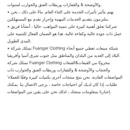
والأوشحة & والقفازات وربطات العنق والجوارب لسنوات.
• نهتم بتأثير تأثيرات الخدمة على الثناء العام. بناءً على ذلك ، نحن
ملتزمون بتقديم الخدمات المهنية وإحراز تقدم مع المستهلكين.
• شركتنا تعلق أهمية كبيرة على تنمية المواهب. حاليا ، أنشأنا فريق
عمل ذات جودة عالية وكفاءة عالية. هذا هو الضمان الفعال للتنمية على
المدى الطويل.
• تمتلك شركة Fuanger Clothing شبكة مبيعات تغطي جميع أنحاء
البلاد إلى العديد من البلدان والمناطق مثل جنوب شرق آسيا وأفريقيا.
تمتلك شركة Fuanger Clothing مخزونًا من القبعات&القبعات
والحجاب والأوشحة & والقفازات وربطات العنق والجوارب ذات
المواصفات العادية. نحن ننتج منتجات أخرى بكميات كبيرة وفقًا للعملاء'
طلبات. إذا كان لديك أي احتياجات خاصة ، يرجى الاتصال بنا. يمكنك
إخبارنا بمعلومات منتجك ، لذلك نحن على يقين من المواصفات.