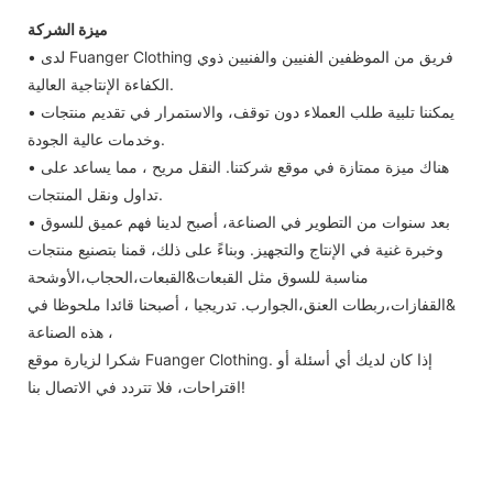
ميزة الشركة
• لدى Fuanger Clothing فريق من الموظفين الفنيين والفنيين ذوي
الكفاءة الإنتاجية العالية.
• يمكننا تلبية طلب العملاء دون توقف، والاستمرار في تقديم منتجات
وخدمات عالية الجودة.
• هناك ميزة ممتازة في موقع شركتنا. النقل مريح ، مما يساعد على
تداول ونقل المنتجات.
• بعد سنوات من التطوير في الصناعة، أصبح لدينا فهم عميق للسوق
وخبرة غنية في الإنتاج والتجهيز. وبناءً على ذلك، قمنا بتصنيع منتجات
مناسبة للسوق مثل القبعات&القبعات،الحجاب،الأوشحة
&القفازات،ربطات العنق،الجوارب. تدريجيا ، أصبحنا قائدا ملحوظا في
هذه الصناعة ،
شكرا لزيارة موقع Fuanger Clothing. إذا كان لديك أي أسئلة أو
اقتراحات، فلا تتردد في الاتصال بنا!