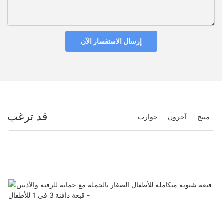
إرسال الاستفسار الآن
قد ترغب
منتج
آحرون
جوارب