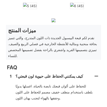
ميزات المنتج
نقدم لكم قبعة البيسبول الجديدة ذات اللون المتدرج، والتي تتميز
بحافة منحنية ومثالية للأنشطة الخارجية في فصلي الربيع والصيف.
تميزي بتصميمها الفريد واشعري بالراحة بفضل تصميمها المخصص
للنساء.
FAQ
كيف يمكنني الحفاظ على حيوية لون قبعتي؟
1
للحفاظ على ألوان قبعتك نابضة بالحياة، اغسلها يدويًا
بلطف باستخدام منظف خفيف مصمم للحفاظ على اللون
وجففها بالهواء لتجنب بهتان اللون.