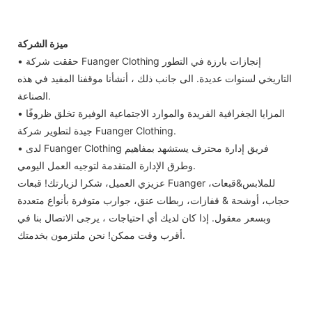
ميزة الشركة
• حققت شركة Fuanger Clothing إنجازات بارزة في التطور
التاريخي لسنوات عديدة. الى جانب ذلك ، أنشأنا موقفنا المفيد في هذه
الصناعة.
• المزايا الجغرافية الفريدة والموارد الاجتماعية الوفيرة تخلق ظروفًا
جيدة لتطوير شركة Fuanger Clothing.
• لدى Fuanger Clothing فريق إدارة محترف يستشهد بمفاهيم
وطرق الإدارة المتقدمة لتوجيه العمل اليومي.
عزيزي العميل، شكرا لزيارتك! قبعات Fuanger للملابس&قبعات،
حجاب، أوشحة & قفازات، ربطات عنق، جوارب متوفرة بأنواع متعددة
وبسعر معقول. إذا كان لديك أي احتياجات ، يرجى الاتصال بنا في
أقرب وقت ممكن! نحن ملتزمون بخدمتك.