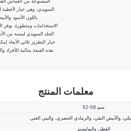
السويدي، وهي خيار لأغطية ا
باللون الأسود والأب
الاستخدامات ومتطورة. يوفر الق
الجلد السويدي لمسة من الأنا
خيار التطريز ثلاثي الأبعاد إ
هذه القبعة مثالية للأفراد والشركات والمنظمات التي تتطلع إلى الإدلاء ببيان مع ملابسهم.
معلمات المنتج
52-58 سم
يكي، والأبيض النقي، والرمادي الحضري، والبني الغني
القطن والبوليستر