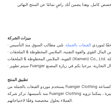
ميزات الشركة
قًا لموردي
القبعات بالجملة
· مع رأس المال القوي والقوة التقنية، الملابس المحظوظة & الملحقات (Xiamen) Co., Ltd. جعلت قدراتنا في مجال البحث والتطوير والتصنيع تصل إلى المستوى المتقدم الدولي. مع القوة التقنية
تطبيق المنتج
منذ تأسيسها، تركز شركة Fuanger Clothing دائمًا على البحث والتطوير وإنتاج القبعات&القبعات والحجاب والأوشحة & والقفازات وربطات العنق والجوارب. مع قدرة الإنتاج الكبيرة ، يمكننا تزويد
العملاء بحلول مخصصة وفقًا لاحتياجاتهم.