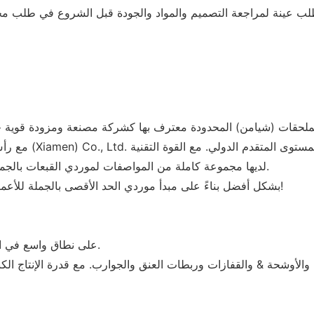
لملحقات (شيامن) المحدودة معترف بها كشركة مصنعة ومزودة قوية ح
القوية، الملابس المحظوظة & الملحقات (Xiamen) Co., Ltd. لديها مجموعة كاملة من المواصفات لموردي القبعات بالجملة.
· سيتم تطوير Fuanger بشكل أفضل بناءً على مبدأ موردي الحد الأقصى بالجملة للأعمال التجارية. مرحبا بكم في زيارة المصنع!
يستخدم موردو القبعات بالجملة من Fuanger Clothing على نطاق واسع في الصناعة.