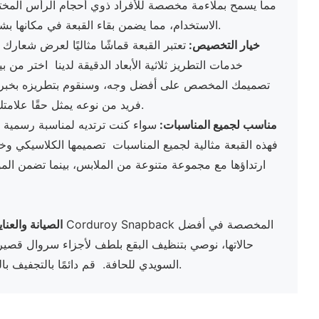
مما يسمح بملاءمة مخصصة للأفراد ذوي أحجام الرأس المخت
الاستخدام، مما يضمن بقاء القبعة في مكانها بشكل آمن دون المساس بالراحة.
خيار التخصيص:
تعتبر القبعة قماشًا مثاليًا لعرض شعارك
خدمات التطريز ثلاثية الأبعاد الدقيقة لدينا اختر من ب
تصميمك المخصص على أفضل وجه، وسنقوم بتطريزه بخبرة 
فريد من نوعه يمثل حقًا علامتك التجارية أو أسلوبك الشخصي.
مناسب لجميع المناسبات:
سواء كنت ترتديه لمناسبة رسمية أ
فهذه القبعة مثالية لجميع المناسبات تصميمها الكلاسيكي وخ
ارتداؤها مع مجموعة متنوعة من الملابس، بينما تضمن المواد
الصيانة والعنا
حالاتها، نوصي بتنظيف البقع بلطف لأجزاء سروال قصير 
السويدي للحافة. قم دائمًا بالتجفيف بالهواء لمنع تلف المواد والتطريز.