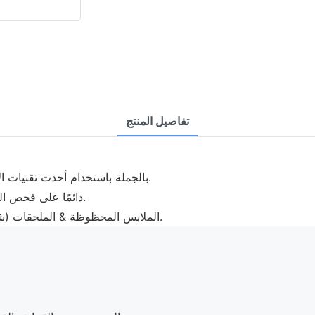
تفاصيل المنتج
· يتم تصنيع موردي قبعات Fuanger بالجملة باستخدام أحدث تقنيات الإنتاج وفقًا للاتجاهات الدولية.
· من التقاليد أن تركز شركة Fuanger دائمًا على فحص الجودة قبل تعبئة هذا المنتج.
· الملابس المحظوظة & الملحقات (شيامن) المحدودة تفتخر أيضًا بشبكة مبيعاتها الناضجة والمتطورة.