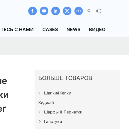
ТЕСЬ С НАМИ
CASES
NEWS
ВИДЕО
БОЛЬШЕ ТОВАРОВ
ые
ки
Шапки&Кепки
Хиджаб
er
Шарфы & Перчатки
Галстуки