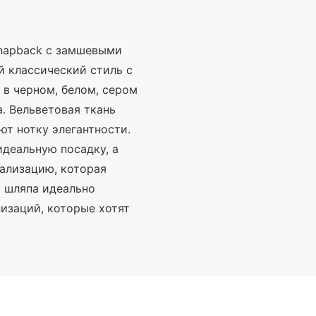
napback с замшевыми
й классический стиль с
в черном, белом, сером
. Вельветовая ткань
ют нотку элегантности.
деальную посадку, а
ализацию, которая
а шляпа идеально
низаций, которые хотят