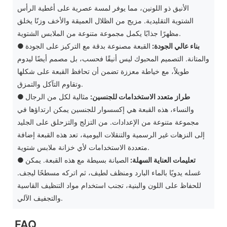
الأنيق ذو اللونين، مما يوفر لمسة عصرية على أغطية الرأس
الشتوية التقليدية. مزيج من الظلال العميقة والأخف وزنًا يخلق
مظهرًا جذابًا يكمل مجموعة متنوعة من الملابس الشتوية.
بناء عالي الجودة:
القبعة مصنوعة بدقة مع التركيز على الجودة
●
والمتانة. التصميم المحبوك ليس أنيقًا فحسب، بل مصمم أيضًا ليدوم
طويلاً، مع خياطة معززة تضمن أن تحافظ القبعة على شكلها
وتقاوم التآكل والتمزق.
طراز متعدد الاستخدامات للجنسين:
مثالية لكل من الرجال
●
والنساء، هذه القبعة هي إكسسوار للجنسين يمكن ارتداؤها في
مجموعة متنوعة من الإعدادات. من التزلج والتزحلق على الجليد
إلى النزهات غير الرسمية والتنقلات اليومية، تعد هذه القبعة إضافة
متعددة الاستخدامات لأي خزانة ملابس شتوية.
تعليمات العناية السهلة:
الصيانة بسيطة مع هذه القبعة. يمكن
●
غسله يدويًا بالماء البارد ومنظف لطيف، ثم اتركه مسطحًا ليجف.
للحفاظ على اللون والبنية، تجنب استخدام مواد التنظيف القاسية
والتجفيف الآلي.
FAQ