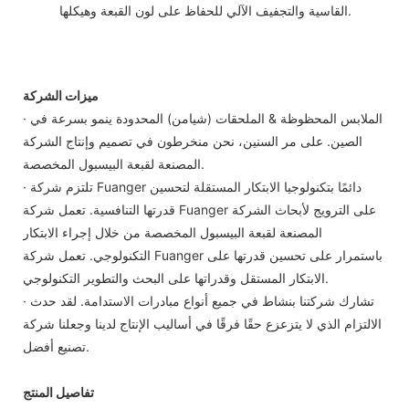
القاسية والتجفيف الآلي للحفاظ على لون القبعة وهيكلها.
ميزات الشركة
· الملابس المحظوظة & الملحقات (شيامن) المحدودة ينمو بسرعة في
الصين. على مر السنين، نحن منخرطون في تصميم وإنتاج الشركة
المصنعة لقبعة البيسبول المخصصة.
· تلتزم شركة Fuanger دائمًا بتكنولوجيا الابتكار المستقلة لتحسين
قدرتها التنافسية. تعمل شركة Fuanger على الترويج لأبحاث الشركة
المصنعة لقبعة البيسبول المخصصة من خلال إجراء الابتكار
التكنولوجي. تعمل شركة Fuanger باستمرار على تحسين قدرتها على
الابتكار المستقل وقدراتها على البحث والتطوير التكنولوجي.
· تشارك شركتنا بنشاط في جميع أنواع مبادرات الاستدامة. لقد حدث
الالتزام الذي لا يتزعزع حقًا فرقًا في أساليب الإنتاج لدينا وجعلنا شركة
تصنيع أفضل.
تفاصيل المنتج