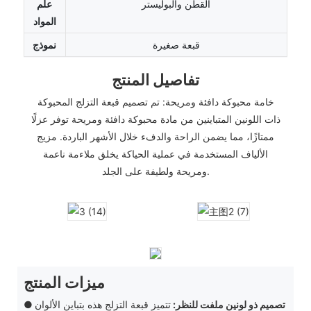
القطن والبوليستر
علم
المواد
قبعة صغيرة
نموذج
تفاصيل المنتج
خامة محبوكة دافئة ومريحة: تم تصميم قبعة التزلج المحبوكة
ذات اللونين المتباينين ​​من مادة محبوكة دافئة ومريحة توفر عزلًا
ممتازًا، مما يضمن الراحة والدفء خلال الأشهر الباردة. مزيج
الألياف المستخدمة في عملية الحياكة يخلق ملاءمة ناعمة
ومريحة ولطيفة على الجلد.
ميزات المنتج
● تصميم ذو لونين ملفت للنظر:
تتميز قبعة التزلج هذه بتباين الألوان