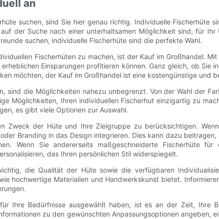
duell an
e suchen, sind Sie hier genau richtig. Individuelle Fischerhüte sind
e auf der Suche nach einer unterhaltsamen Möglichkeit sind, für I
 Freunde suchen, individuelle Fischerhüte sind die perfekte Wahl.
dividuellen Fischerhüten zu machen, ist der Kauf im Großhandel. Mi
rheblichen Einsparungen profitieren können. Ganz gleich, ob Sie in
ecken möchten, der Kauf im Großhandel ist eine kostengünstige und 
ten, sind die Möglichkeiten nahezu unbegrenzt. Von der Wahl der Fa
ge Möglichkeiten, Ihren individuellen Fischerhut einzigartig zu mac
gen, es gibt viele Optionen zur Auswahl.
 den Zweck der Hüte und Ihre Zielgruppe zu berücksichtigen. Wenn
 oder Branding in das Design integrieren. Dies kann dazu beitragen
leihen. Wenn Sie andererseits maßgeschneiderte Fischerhüte fü
sonalisieren, das Ihren persönlichen Stil widerspiegelt.
wichtig, die Qualität der Hüte sowie die verfügbaren Individuali
sowie hochwertige Materialien und Handwerkskunst bietet. Informie
erungen.
ür Ihre Bedürfnisse ausgewählt haben, ist es an der Zeit, Ihre B
te Informationen zu den gewünschten Anpassungsoptionen angeben, ein