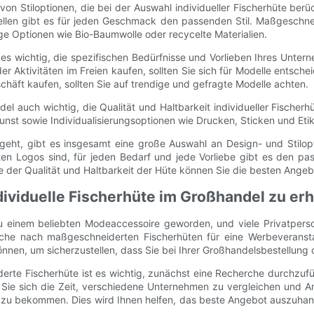
von Stiloptionen, die bei der Auswahl individueller Fischerhüte berü
llen gibt es für jeden Geschmack den passenden Stil. Maßgeschneid
ige Optionen wie Bio-Baumwolle oder recycelte Materialien.
s wichtig, die spezifischen Bedürfnisse und Vorlieben Ihres Unter
oder Aktivitäten im Freien kaufen, sollten Sie sich für Modelle ents
schäft kaufen, sollten Sie auf trendige und gefragte Modelle achten.
l auch wichtig, die Qualität und Haltbarkeit individueller Fischer
nst sowie Individualisierungsoptionen wie Drucken, Sticken und Etik
geht, gibt es insgesamt eine große Auswahl an Design- und Stilopt
kten Logos sind, für jeden Bedarf und jede Vorliebe gibt es den p
e der Qualität und Haltbarkeit der Hüte können Sie die besten Ange
dividuelle Fischerhüte im Großhandel zu erh
zu einem beliebten Modeaccessoire geworden, und viele Privatpe
che nach maßgeschneiderten Fischerhüten für eine Werbeveransta
nnen, um sicherzustellen, dass Sie bei Ihrer Großhandelsbestellung d
e Fischerhüte ist es wichtig, zunächst eine Recherche durchzuführe
n Sie sich die Zeit, verschiedene Unternehmen zu vergleichen und
u bekommen. Dies wird Ihnen helfen, das beste Angebot auszuhandel