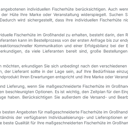
 angebotenen individuellen Fischerhüte berücksichtigen. Auch wen
 der Hüte Ihre Marke oder Veranstaltung widerspiegelt. Suchen Si
adurch wird sichergestellt, dass Ihre individuellen Fischerhüte 
ividuelle Fischerhüte im Großhandel zu erhalten, besteht darin, den
eferanten kann im Bestellprozess von der ersten Anfrage bis zur en
tionsschneller Kommunikation und einer Erfolgsbilanz bei der Ein
kundigen, da viele Lieferanten bereit sind, große Bestellungen
ten möchten, erkundigen Sie sich unbedingt nach den verschiedenen 
, der Lieferant sollte in der Lage sein, auf Ihre Bedürfnisse ei
Endprodukt Ihren Erwartungen entspricht und Ihre Marke oder Veranst
und Lieferung, wenn Sie maßgeschneiderte Fischerhüte im Großhande
en beschleunigten Optionen. Es ist wichtig, den Zeitplan für den Ei
 Auge haben. Berücksichtigen Sie außerdem die Versand- und Bearb
 besten Angeboten für maßgeschneiderte Fischerhüte im Großhandel 
tändnis der verfügbaren Individualisierungs- und Lieferoptionen e
e beste Qualität für Ihre maßgeschneiderten Fischerhüte im Großhand