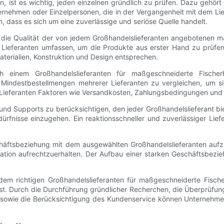
den, ist es wichtig, jeden einzelnen gründlich zu prüfen. Dazu geh
nehmen oder Einzelpersonen, die in der Vergangenheit mit dem Lief
, dass es sich um eine zuverlässige und seriöse Quelle handelt.
g, die Qualität der von jedem Großhandelslieferanten angebotenen 
ieferanten umfassen, um die Produkte aus erster Hand zu prüfen. 
aterialien, Konstruktion und Design entsprechen.
h einem Großhandelslieferanten für maßgeschneiderte Fische
d Mindestbestellmengen mehrerer Lieferanten zu vergleichen, um s
er Lieferanten Faktoren wie Versandkosten, Zahlungsbedingungen und 
und Supports zu berücksichtigen, den jeder Großhandelslieferant b
fnisse einzugehen. Ein reaktionsschneller und zuverlässiger Liefe
Geschäftsbeziehung mit dem ausgewählten Großhandelslieferanten a
tion aufrechtzuerhalten. Der Aufbau einer starken Geschäftsbezie
em richtigen Großhandelslieferanten für maßgeschneiderte Fische
st. Durch die Durchführung gründlicher Recherchen, die Überprüfung 
 sowie die Berücksichtigung des Kundenservice können Unternehmen