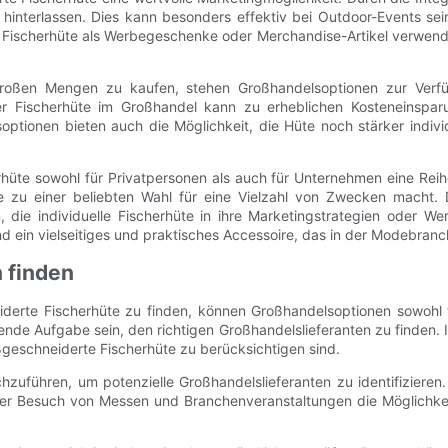
 hinterlassen. Dies kann besonders effektiv bei Outdoor-Events s
 Fischerhüte als Werbegeschenke oder Merchandise-Artikel verwend
roßen Mengen zu kaufen, stehen Großhandelsoptionen zur Ver
ter Fischerhüte im Großhandel kann zu erheblichen Kosteneinspar
tionen bieten auch die Möglichkeit, die Hüte noch stärker individ
üte sowohl für Privatpersonen als auch für Unternehmen eine Reihe 
ie zu einer beliebten Wahl für eine Vielzahl von Zwecken macht. 
die individuelle Fischerhüte in ihre Marketingstrategien oder We
nd ein vielseitiges und praktisches Accessoire, das in der Modebranc
 finden
erte Fischerhüte zu finden, können Großhandelsoptionen sowohl f
nde Aufgabe sein, den richtigen Großhandelslieferanten zu finden. 
geschneiderte Fischerhüte zu berücksichtigen sind.
urchzuführen, um potenzielle Großhandelslieferanten zu identifizie
er Besuch von Messen und Branchenveranstaltungen die Möglichkeit