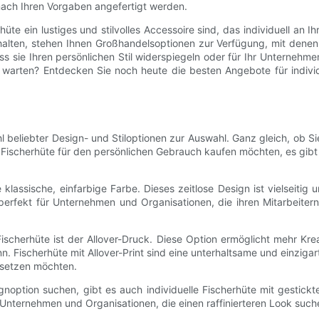
nach Ihren Vorgaben angefertigt werden.
üte ein lustiges und stilvolles Accessoire sind, das individuell an 
rhalten, stehen Ihnen Großhandelsoptionen zur Verfügung, mit denen
s sie Ihren persönlichen Stil widerspiegeln oder für Ihr Unternehme
so warten? Entdecken Sie noch heute die besten Angebote für indivi
hl beliebter Design- und Stiloptionen zur Auswahl. Ganz gleich, ob S
 Fischerhüte für den persönlichen Gebrauch kaufen möchten, es gibt e
ie klassische, einfarbige Farbe. Dieses zeitlose Design ist vielseit
erfekt für Unternehmen und Organisationen, die ihren Mitarbeitern o
 Fischerhüte ist der Allover-Druck. Diese Option ermöglicht mehr Kr
. Fischerhüte mit Allover-Print sind eine unterhaltsame und einzig
 setzen möchten.
ignoption suchen, gibt es auch individuelle Fischerhüte mit gestick
Unternehmen und Organisationen, die einen raffinierteren Look such