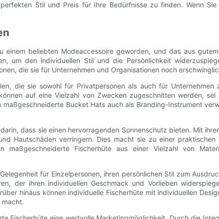
erfekten Stil und Preis für Ihre Bedürfnisse zu finden. Wenn Sie 
en
zu einem beliebten Modeaccessoire geworden, und das aus gutem Gr
, um den individuellen Stil und die Persönlichkeit widerzuspiegeln
ionen, die sie für Unternehmen und Organisationen noch erschwingli
len, die sie sowohl für Privatpersonen als auch für Unternehmen z
. Sie können auf eine Vielzahl von Zwecken zugeschnitten werden, s
 maßgeschneiderte Bucket Hats auch als Branding-Instrument verwe
eht darin, dass sie einen hervorragenden Sonnenschutz bieten. Mit ih
nd Hautschäden verringern. Dies macht sie zu einer praktischen 
 maßgeschneiderte Fischerhüte aus einer Vielzahl von Material
elegenheit für Einzelpersonen, ihren persönlichen Stil zum Ausdruc
n, der ihren individuellen Geschmack und Vorlieben widerspiegelt
über hinaus können individuelle Fischerhüte mit individuellen Desi
n macht.
Fischerhüte eine wertvolle Marketingmöglichkeit. Durch die Integra