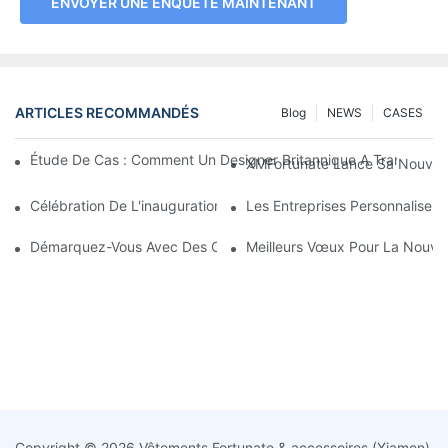
ENVOYER UNE ENQUÊTE MAINTENANT
ARTICLES RECOMMANDÉS
Blog
NEWS
CASES
Étude De Cas : Comment Un Designer Britannique A Transform
XMFortunate Lance Sa Nouvelle 
Célébration De L'inauguration À L'occasion Du Nouvel An Chino
Les Entreprises Personnalisen
Démarquez-Vous Avec Des Couvre-Chefs Personnalisés
Meilleurs Vœux Pour La Nouvell
Copyright © 2026 Vêtements Fortunate & accessoires (Xiamen)